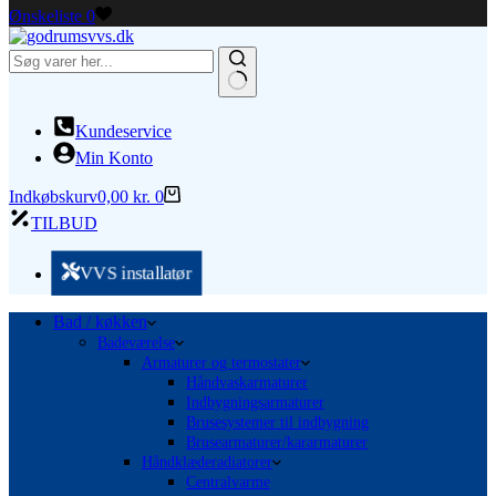
Ønskeliste
0
Ingen
resultater
Kundeservice
Min Konto
Indkøbskurv
0,00
kr.
0
TILBUD
VVS installatør
Bad / køkken
Badeværelse
Armaturer og termostater
Håndvaskarmaturer
Indbygningsarmaturer
Brusesystemer til indbygning
Brusearmaturer/kararmaturer
Håndklæderadiatorer
Centralvarme