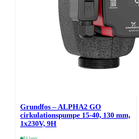
Grundfos – ALPHA2 GO
cirkulationspumpe 15-40, 130 mm,
1x230V, 9H
På lager