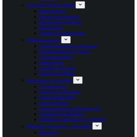
Fjernvarme units & tilbehør
Brugsvandsunit
Direktefjernvarmeunits
Indirektefjernvarmeunits
Bundmoduler
Tilbehør & cirkulationssæt
Cirkulationspumper
Cirkulationspumper til brugsvand
Cirkulationspumper til varme
Grundvandspumper
Afløbspumper
Grundfos dykpumper
Unionsæt & tilbehør
Vandvarmere og beholdere
El Vandvarmere
Centralvarme beholdere
Fjernvarmebeholdere
Combi beholdere
Gennemstrømningsvandvarmere EL
Trykekspansionsbeholdere
Tilbehør til vandvarmere og beholdere
Manometre,termometre, varmemålere
Manometre