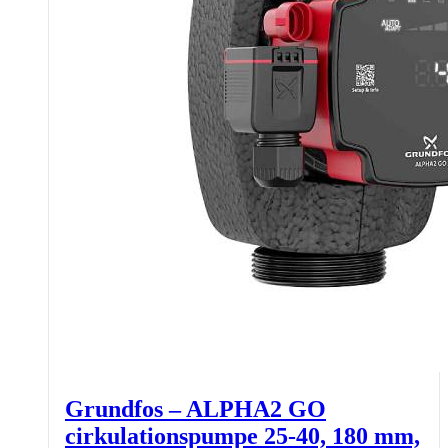
Grundfos – ALPHA2 GO
cirkulationspumpe 25-40, 180 mm,