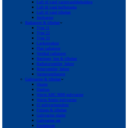
Luft til vand varmtvandsbeholdere
Luft til vand buffertanke
Luft til vand tilbehør
Jordvarme
Radiatorer & tilbehør
Type 11
Type 22
Type 33
Lavkonvektor
Plan radiatorer
Vertikal radiatorer
Bæringer, ben & tilbehør
Radiatorventiler, følere
Returventiler, følere
Varmeventilatorer
Gulvvarme & tilbehør
Shunte
Danfoss
Wavin AHC 9000 gulvvarme
Wavin Sentio gulvvarme
El gulvvarmemåtter
Fittings & tilbehør
Gulvvarme plader
Gulvvarme rør
Fordelerrør