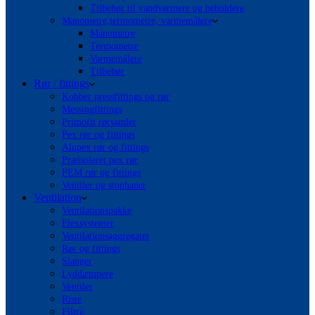
Tilbehør til vandvarmere og beholdere
Manometre,termometre, varmemålere
Manometre
Termometre
Varmemålere
Tilbehør
Rør / fittings
Kobber pressfittings og rør
Messingfittings
Primofit rørsamler
Pex rør og fittings
Alupex rør og fittings
Præisoleret pex rør
PEM rør og fittings
Ventiler og stophaner
Ventilation
Ventilationspakke
Flexsystemer
Ventilationsaggregater
Rør og fittings
Slanger
Lyddæmpere
Ventiler
Riste
Filtre