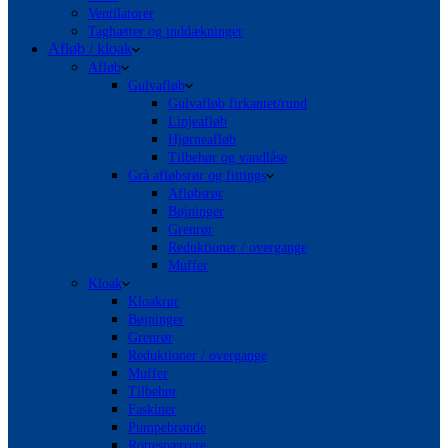
Ventilatorer
Taghætter og inddækninger
Afløb / kloak
Afløb
Gulvafløb
Gulvafløb firkantet/rund
Linjeafløb
Hjørneafløb
Tilbehør og vandlåse
Grå afløbsrør og fittings
Afløbsrør
Bøjninger
Grenrør
Reduktioner / overgange
Muffer
Kloak
Kloakrør
Bøjninger
Grenrør
Reduktioner / overgange
Muffer
Tilbehør
Faskiner
Pumpebrønde
Rottespærrere