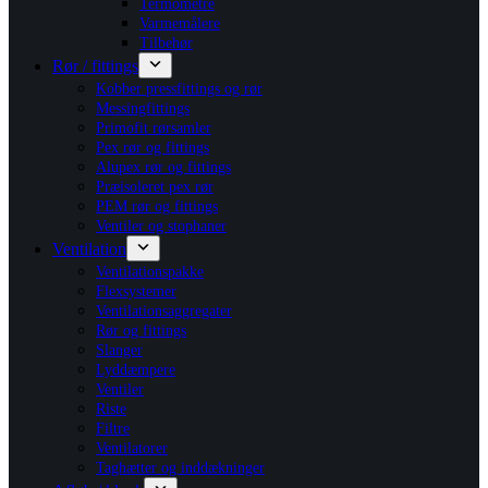
Termometre
Varmemålere
Tilbehør
Rør / fittings
Kobber pressfittings og rør
Messingfittings
Primofit rørsamler
Pex rør og fittings
Alupex rør og fittings
Præisoleret pex rør
PEM rør og fittings
Ventiler og stophaner
Ventilation
Ventilationspakke
Flexsystemer
Ventilationsaggregater
Rør og fittings
Slanger
Lyddæmpere
Ventiler
Riste
Filtre
Ventilatorer
Taghætter og inddækninger