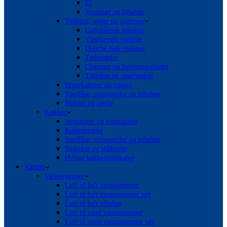
El
Ventilsæt og tilbehør
Toiletter, sæder og cisterner
Gulvstående toiletter
Væghængte toiletter
Douche bide toiletter
Toiletsæder
Cisterner og betjeningsplader
Tilbehør og reservedele
Brusekabiner og vægge
Vandlåse, stopventiler og tilbehør
Møbler og spejle
Køkken
Armaturer og termostater
Køkkenvaske
Vandlåse, stopventiler og tilbehør
Vaskekar og stålborde
Øvrige køkkenredskaber
Varme
Varmepumper
Luft til luft varmepumper
Luft til luft varmepumper sæt
Luft til luft tilbehør
Luft til vand varmepumper
Luft til vand varmepumper sæt