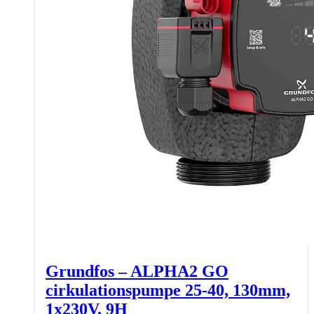
Grundfos – ALPHA2 GO
cirkulationspumpe 25-40, 130mm,
1x230V, 9H