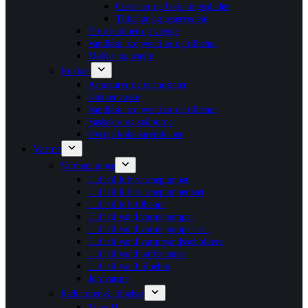
Cisterner og betjeningsplader
Tilbehør og reservedele
Brusekabiner og vægge
Vandlåse, stopventiler og tilbehør
Møbler og spejle
Køkken
Armaturer og termostater
Køkkenvaske
Vandlåse, stopventiler og tilbehør
Vaskekar og stålborde
Øvrige køkkenredskaber
Varme
Varmepumper
Luft til luft varmepumper
Luft til luft varmepumper sæt
Luft til luft tilbehør
Luft til vand varmepumper
Luft til vand varmepumper sæt
Luft til vand varmtvandsbeholdere
Luft til vand buffertanke
Luft til vand tilbehør
Jordvarme
Radiatorer & tilbehør
Type 11