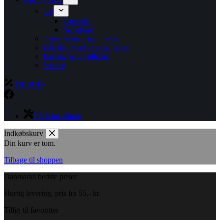
Tag
Tagrender
Nedløbsrør
Taginddækning og tilbehør
Udendørs vandposter og bruser
Haveslanger og tilbehør
Værktøj
TILBUD
VVS installatør
Indkøbskurv
Din kurv er tom.
Tilbage til shoppen
Danmarks bedste priser
Hurtig levering, pris fra 55,- kr.
Tilføj til favoritter