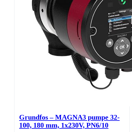
Grundfos – MAGNA3 pumpe 32-
100, 180 mm, 1x230V, PN6/10