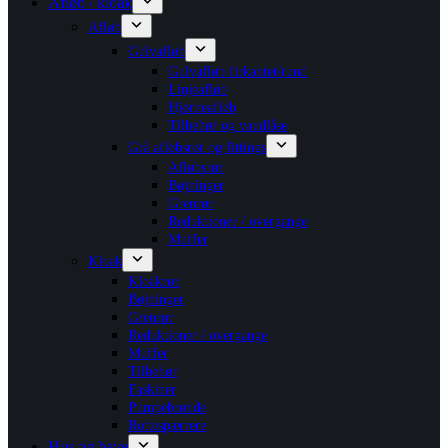
Afløb / kloak
Afløb
Gulvafløb
Gulvafløb firkantet/rund
Linjeafløb
Hjørneafløb
Tilbehør og vandlåse
Grå afløbsrør og fittings
Afløbsrør
Bøjninger
Grenrør
Reduktioner / overgange
Muffer
Kloak
Kloakrør
Bøjninger
Grenrør
Reduktioner / overgange
Muffer
Tilbehør
Faskiner
Pumpebrønde
Rottespærrere
Hus og have