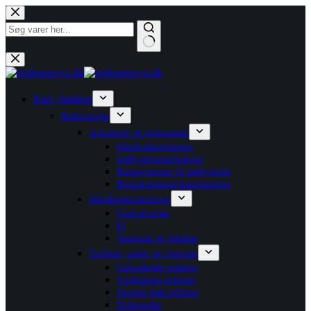
Fortsæt
til
indhold
Ingen
resultater
Bad / køkken
Badeværelse
Armaturer og termostater
Håndvaskarmaturer
Indbygningsarmaturer
Brusesystemer til indbygning
Brusearmaturer/kararmaturer
Håndklæderadiatorer
Centralvarme
El
Ventilsæt og tilbehør
Toiletter, sæder og cisterner
Gulvstående toiletter
Væghængte toiletter
Douche bide toiletter
Toiletsæder