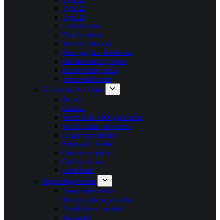
Type 22
Type 33
Lavkonvektor
Plan radiatorer
Vertikal radiatorer
Bæringer, ben & tilbehør
Radiatorventiler, følere
Returventiler, følere
Varmeventilatorer
Gulvvarme & tilbehør
Shunte
Danfoss
Wavin AHC 9000 gulvvarme
Wavin Sentio gulvvarme
El gulvvarmemåtter
Fittings & tilbehør
Gulvvarme plader
Gulvvarme rør
Fordelerrør
Reguleringsventiler
Temperaturventiler
Strengreguleringsventiler
Trykdifferens ventiler
Automatik