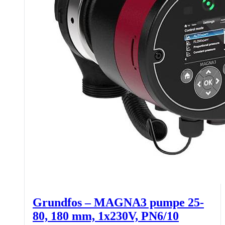
Grundfos – MAGNA3 pumpe 25-
80, 180 mm, 1x230V, PN6/10