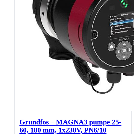
Grundfos – MAGNA3 pumpe 25-
60, 180 mm, 1x230V, PN6/10