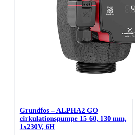
Grundfos – ALPHA2 GO
cirkulationspumpe 15-60, 130 mm,
1x230V, 6H