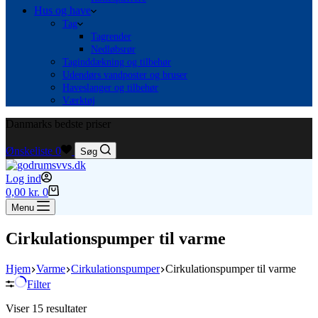
Hus og have
Tag
Tagrender
Nedløbsrør
Taginddækning og tilbehør
Udendørs vandposter og bruser
Haveslanger og tilbehør
Værktøj
Danmarks bedste priser
Ønskeliste
0
Søg
Log ind
Indkøbskurv
0,00
kr.
0
Menu
Cirkulationspumper til varme
Hjem
Varme
Cirkulationspumper
Cirkulationspumper til varme
Filter
Viser 15 resultater