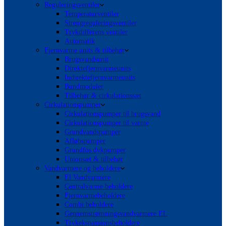
Reguleringsventiler
Temperaturventiler
Strengreguleringsventiler
Trykdifferens ventiler
Automatik
Fjernvarme units & tilbehør
Brugsvandsunit
Direktefjernvarmeunits
Indirektefjernvarmeunits
Bundmoduler
Tilbehør & cirkulationssæt
Cirkulationspumper
Cirkulationspumper til brugsvand
Cirkulationspumper til varme
Grundvandspumper
Afløbspumper
Grundfos dykpumper
Unionsæt & tilbehør
Vandvarmere og beholdere
El Vandvarmere
Centralvarme beholdere
Fjernvarmebeholdere
Combi beholdere
Gennemstrømningsvandvarmere EL
Trykekspansionsbeholdere