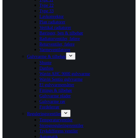
Type 22
Type 33
Lavkonvektor
Plan radiatorer
Vertikal radiatorer
Bæringer, ben & tilbehør
Radiatorventiler, følere
Returventiler, følere
Varmeventilatorer
Gulvvarme & tilbehør
Shunte
Danfoss
Wavin AHC 9000 gulvvarme
Wavin Sentio gulvvarme
El gulvvarmemåtter
Fittings & tilbehør
Gulvvarme plader
Gulvvarme rør
Fordelerrør
Reguleringsventiler
Temperaturventiler
Strengreguleringsventiler
Trykdifferens ventiler
Automatik