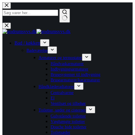
Fortsæt
til
indhold
Ingen
resultater
Bad / køkken
Badeværelse
Armaturer og termostater
Håndvaskarmaturer
Indbygningsarmaturer
Brusesystemer til indbygning
Brusearmaturer/kararmaturer
Håndklæderadiatorer
Centralvarme
El
Ventilsæt og tilbehør
Toiletter, sæder og cisterner
Gulvstående toiletter
Væghængte toiletter
Douche bide toiletter
Toiletsæder