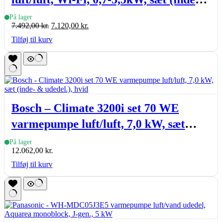
& udedel.), A+++, R32
På lager
Den
Den
7.492,00
kr.
7.120,00
kr.
oprindelige
aktuelle
Tilføj til kurv
pris
pris
var:
er:
7.492,00 kr..
7.120,00 kr..
Bosch – Climate 3200i set 70 WE
varmepumpe luft/luft, 7,0 kW, sæt
(inde- & udedel.), hvid
På lager
12.062,00
kr.
Tilføj til kurv