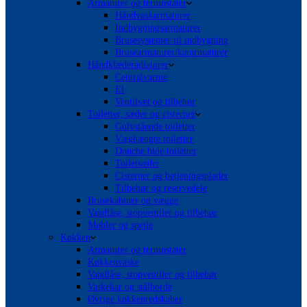
Armaturer og termostater
Håndvaskarmaturer
Indbygningsarmaturer
Brusesystemer til indbygning
Brusearmaturer/kararmaturer
Håndklæderadiatorer
Centralvarme
El
Ventilsæt og tilbehør
Toiletter, sæder og cisterner
Gulvstående toiletter
Væghængte toiletter
Douche bide toiletter
Toiletsæder
Cisterner og betjeningsplader
Tilbehør og reservedele
Brusekabiner og vægge
Vandlåse, stopventiler og tilbehør
Møbler og spejle
Køkken
Armaturer og termostater
Køkkenvaske
Vandlåse, stopventiler og tilbehør
Vaskekar og stålborde
Øvrige køkkenredskaber