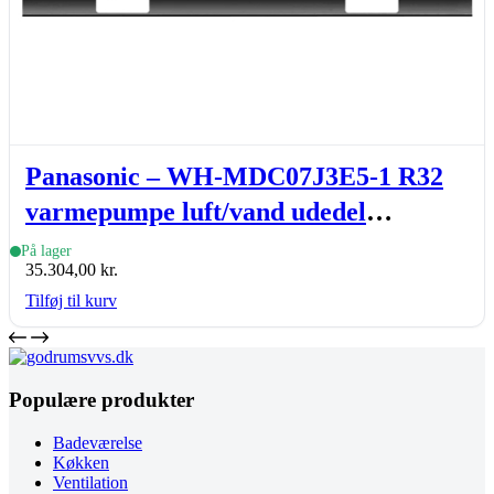
Panasonic – WH-MDC07J3E5-1 R32
varmepumpe luft/vand udedel
Aquarea monoblock, J-gen., 7 kW
På lager
35.304,00
kr.
Tilføj til kurv
Populære produkter
Badeværelse
Køkken
Ventilation