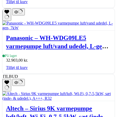
Tilføj til kurv
Panasonic – WH-WDG09LE5
varmepumpe luft/vand udedel, L-gen,
7kW
På lager
32.903,00
kr.
Tilføj til kurv
TILBUD
Altech – Sirius 9K varmepumpe
luft/luft, Wi-Fi, 0,7-5,5kW, sæt (inde-