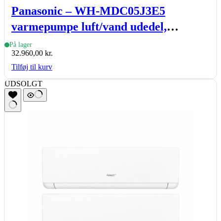
Panasonic – WH-MDC05J3E5
varmepumpe luft/vand udedel,
Aquarea monoblock, J-gen., 5 kW
På lager
32.960,00
kr.
Tilføj til kurv
UDSOLGT