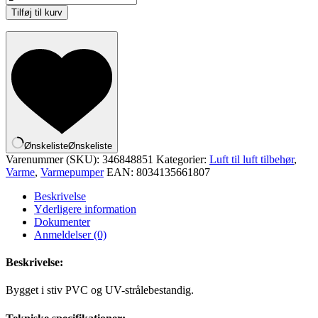
-
Tilføj til kurv
T80-
H
indvendig
hjørne,
80
x
60
mm,
RAL
9010,
Ønskeliste
Ønskeliste
hvid
Varenummer (SKU):
346848851
Kategorier:
Luft til luft tilbehør
,
antal
Varme
,
Varmepumper
EAN:
8034135661807
Beskrivelse
Yderligere information
Dokumenter
Anmeldelser (0)
Beskrivelse:
Bygget i stiv PVC og UV-strålebestandig.