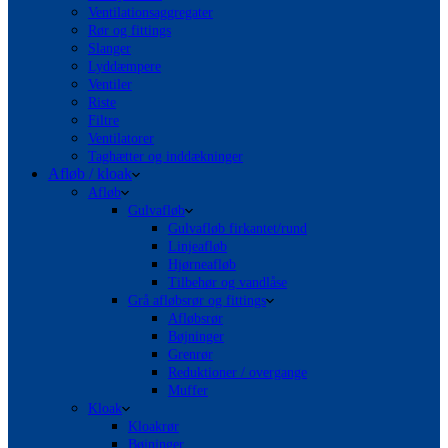
Ventilationsaggregater
Rør og fittings
Slanger
Lyddæmpere
Ventiler
Riste
Filtre
Ventilatorer
Taghætter og inddækninger
Afløb / kloak
Afløb
Gulvafløb
Gulvafløb firkantet/rund
Linjeafløb
Hjørneafløb
Tilbehør og vandlåse
Grå afløbsrør og fittings
Afløbsrør
Bøjninger
Grenrør
Reduktioner / overgange
Muffer
Kloak
Kloakrør
Bøjninger