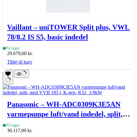
Vaillant – uniTOWER Split plus, VWL
78/8.2 IS S5, basic indedel
På lager
29.679,00
kr.
Tilføj til kurv
Panasonic – WH-ADC0309K3E5AN
varmepumpe luft/vand indedel, split,
med VVB 185 l, K-gen, R32, 3-9kW
På lager
36.117,00
kr.