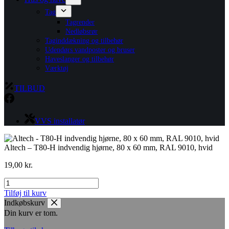
Tag
Tagrender
Nedløbsrør
Taginddækning og tilbehør
Udendørs vandposter og bruser
Haveslanger og tilbehør
Værktøj
TILBUD
VVS installatør
Altech – T80-H indvendig hjørne, 80 x 60 mm, RAL 9010, hvid
19,00
kr.
Altech
-
Tilføj til kurv
T80-
Indkøbskurv
H
Din kurv er tom.
indvendig
hjørne,