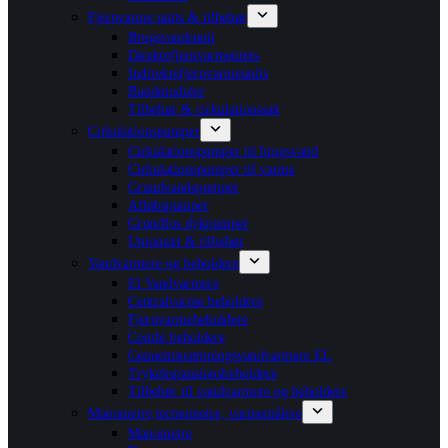
Fjernvarme units & tilbehør
Brugsvandsunit
Direktefjernvarmeunits
Indirektefjernvarmeunits
Bundmoduler
Tilbehør & cirkulationssæt
Cirkulationspumper
Cirkulationspumper til brugsvand
Cirkulationspumper til varme
Grundvandspumper
Afløbspumper
Grundfos dykpumper
Unionsæt & tilbehør
Vandvarmere og beholdere
El Vandvarmere
Centralvarme beholdere
Fjernvarmebeholdere
Combi beholdere
Gennemstrømningsvandvarmere EL
Trykekspansionsbeholdere
Tilbehør til vandvarmere og beholdere
Manometre,termometre, varmemålere
Manometre