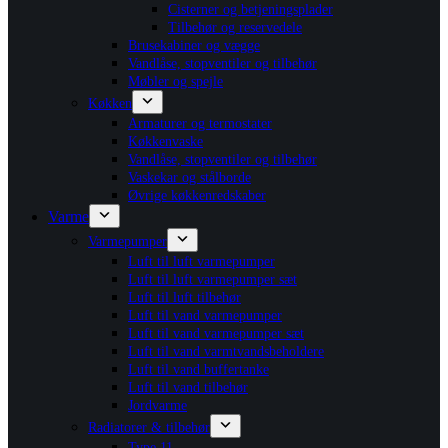
Cisterner og betjeningsplader
Tilbehør og reservedele
Brusekabiner og vægge
Vandlåse, stopventiler og tilbehør
Møbler og spejle
Køkken
Armaturer og termostater
Køkkenvaske
Vandlåse, stopventiler og tilbehør
Vaskekar og stålborde
Øvrige køkkenredskaber
Varme
Varmepumper
Luft til luft varmepumper
Luft til luft varmepumper sæt
Luft til luft tilbehør
Luft til vand varmepumper
Luft til vand varmepumper sæt
Luft til vand varmtvandsbeholdere
Luft til vand buffertanke
Luft til vand tilbehør
Jordvarme
Radiatorer & tilbehør
Type 11