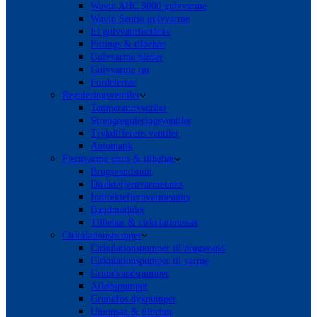
Wavin AHC 9000 gulvvarme
Wavin Sentio gulvvarme
El gulvvarmemåtter
Fittings & tilbehør
Gulvvarme plader
Gulvvarme rør
Fordelerrør
Reguleringsventiler
Temperaturventiler
Strengreguleringsventiler
Trykdifferens ventiler
Automatik
Fjernvarme units & tilbehør
Brugsvandsunit
Direktefjernvarmeunits
Indirektefjernvarmeunits
Bundmoduler
Tilbehør & cirkulationssæt
Cirkulationspumper
Cirkulationspumper til brugsvand
Cirkulationspumper til varme
Grundvandspumper
Afløbspumper
Grundfos dykpumper
Unionsæt & tilbehør