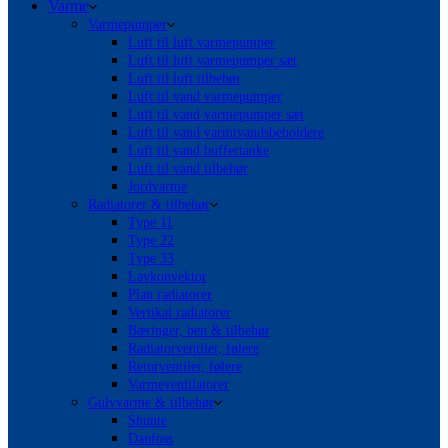
Varme
Varmepumper
Luft til luft varmepumper
Luft til luft varmepumper sæt
Luft til luft tilbehør
Luft til vand varmepumper
Luft til vand varmepumper sæt
Luft til vand varmtvandsbeholdere
Luft til vand buffertanke
Luft til vand tilbehør
Jordvarme
Radiatorer & tilbehør
Type 11
Type 22
Type 33
Lavkonvektor
Plan radiatorer
Vertikal radiatorer
Bæringer, ben & tilbehør
Radiatorventiler, følere
Returventiler, følere
Varmeventilatorer
Gulvvarme & tilbehør
Shunte
Danfoss