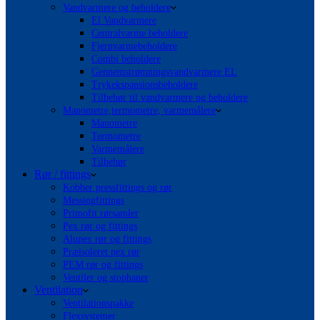
Vandvarmere og beholdere
El Vandvarmere
Centralvarme beholdere
Fjernvarmebeholdere
Combi beholdere
Gennemstrømningsvandvarmere EL
Trykekspansionsbeholdere
Tilbehør til vandvarmere og beholdere
Manometre,termometre, varmemålere
Manometre
Termometre
Varmemålere
Tilbehør
Rør / fittings
Kobber pressfittings og rør
Messingfittings
Primofit rørsamler
Pex rør og fittings
Alupex rør og fittings
Præisoleret pex rør
PEM rør og fittings
Ventiler og stophaner
Ventilation
Ventilationspakke
Flexsystemer