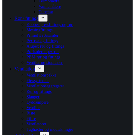
Termometre
Varmemålere
Tilbehør
Rør / fittings
Kobber pressfittings og rør
Messingfittings
Primofit rørsamler
Pex rør og fittings
Alupex rør og fittings
Præisoleret pex rør
PEM rør og fittings
Ventiler og stophaner
Ventilation
Ventilationspakke
Flexsystemer
Ventilationsaggregater
Rør og fittings
Slanger
Lyddæmpere
Ventiler
Riste
Filtre
Ventilatorer
Taghætter og inddækninger