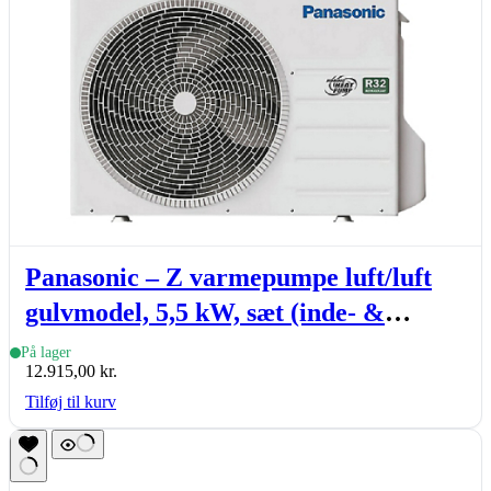
Panasonic – Z varmepumpe luft/luft
gulvmodel, 5,5 kW, sæt (inde- &
udedel.)
På lager
12.915,00
kr.
Tilføj til kurv