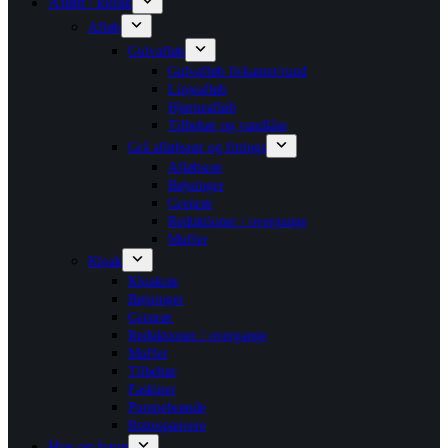
Afløb / kloak
Afløb
Gulvafløb
Gulvafløb firkantet/rund
Linjeafløb
Hjørneafløb
Tilbehør og vandlåse
Grå afløbsrør og fittings
Afløbsrør
Bøjninger
Grenrør
Reduktioner / overgange
Muffer
Kloak
Kloakrør
Bøjninger
Grenrør
Reduktioner / overgange
Muffer
Tilbehør
Faskiner
Pumpebrønde
Rottespærrere
Hus og have