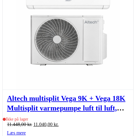
Altech multisplit Vega 9K + Vega 18K
Multisplit varmepumpe luft til luft,
indb. Wi-Fi, 2,58-5,92kW, sæt
Ikke på lager
Den
Den
11.448,00
kr.
11.040,00
kr.
oprindelige
aktuelle
Læs mere
pris
pris