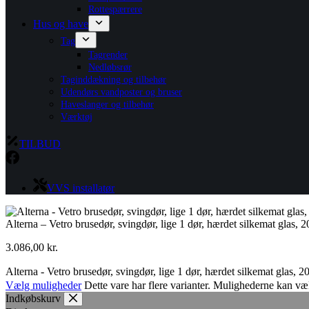
Rottespærrere
Hus og have
Tag
Tagrender
Nedløbsrør
Taginddækning og tilbehør
Udendørs vandposter og bruser
Haveslanger og tilbehør
Værktøj
TILBUD
VVS installatør
Alterna – Vetro brusedør, svingdør, lige 1 dør, hærdet silkemat glas, 
3.086,00
kr.
Alterna - Vetro brusedør, svingdør, lige 1 dør, hærdet silkemat glas, 
Vælg muligheder
Dette vare har flere varianter. Mulighederne kan væ
Indkøbskurv