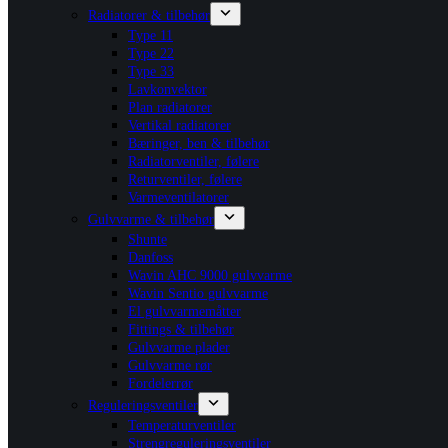
Radiatorer & tilbehør
Type 11
Type 22
Type 33
Lavkonvektor
Plan radiatorer
Vertikal radiatorer
Bæringer, ben & tilbehør
Radiatorventiler, følere
Returventiler, følere
Varmeventilatorer
Gulvvarme & tilbehør
Shunte
Danfoss
Wavin AHC 9000 gulvvarme
Wavin Sentio gulvvarme
El gulvvarmemåtter
Fittings & tilbehør
Gulvvarme plader
Gulvvarme rør
Fordelerrør
Reguleringsventiler
Temperaturventiler
Strengreguleringsventiler