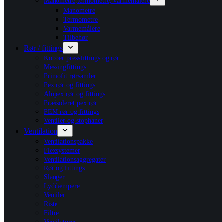
Manometre,termometre, varmemålere
Manometre
Termometre
Varmemålere
Tilbehør
Rør / fittings
Kobber pressfittings og rør
Messingfittings
Primofit rørsamler
Pex rør og fittings
Alupex rør og fittings
Præisoleret pex rør
PEM rør og fittings
Ventiler og stophaner
Ventilation
Ventilationspakke
Flexsystemer
Ventilationsaggregater
Rør og fittings
Slanger
Lyddæmpere
Ventiler
Riste
Filtre
Ventilatorer