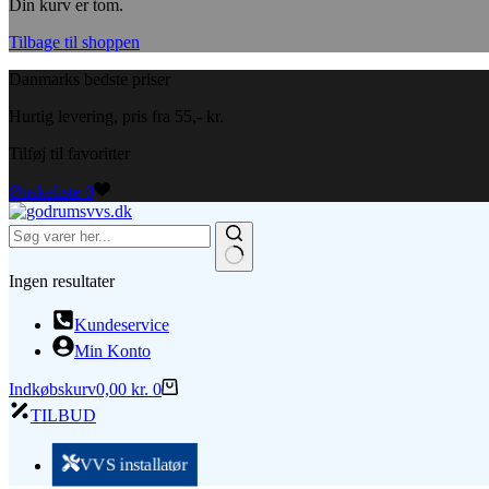
Din kurv er tom.
Tilbage til shoppen
Danmarks bedste priser
Hurtig levering, pris fra 55,- kr.
Tilføj til favoritter
Ønskeliste
0
Ingen resultater
Kundeservice
Min Konto
Indkøbskurv
0,00
kr.
0
TILBUD
VVS installatør