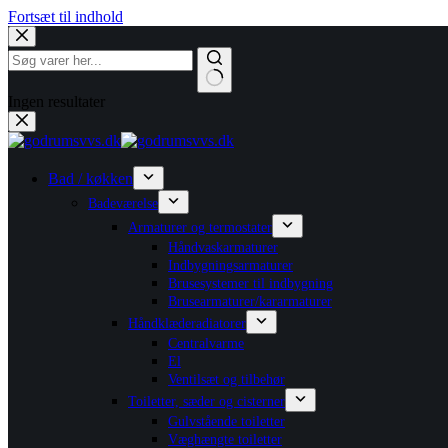
Fortsæt til indhold
Ingen resultater
Bad / køkken
Badeværelse
Armaturer og termostater
Håndvaskarmaturer
Indbygningsarmaturer
Brusesystemer til indbygning
Brusearmaturer/kararmaturer
Håndklæderadiatorer
Centralvarme
El
Ventilsæt og tilbehør
Toiletter, sæder og cisterner
Gulvstående toiletter
Væghængte toiletter