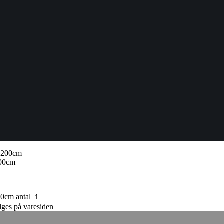
200cm
200cm antal
lges på varesiden