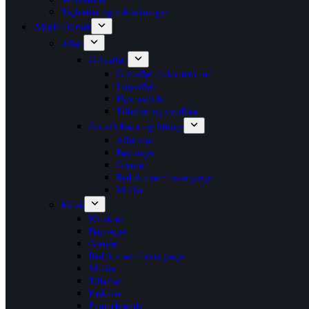
Taghætter og inddækninger
Afløb / kloak
Afløb
Gulvafløb
Gulvafløb firkantet/rund
Linjeafløb
Hjørneafløb
Tilbehør og vandlåse
Grå afløbsrør og fittings
Afløbsrør
Bøjninger
Grenrør
Reduktioner / overgange
Muffer
Kloak
Kloakrør
Bøjninger
Grenrør
Reduktioner / overgange
Muffer
Tilbehør
Faskiner
Pumpebrønde