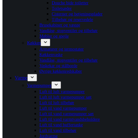
Douche bide toiletter
Toiletsæder
Cisterner og betjeningsplader
Tilbehør og reservedele
Brusekabiner og vægge
Vandlåse, stopventiler og tilbehør
Møbler og spejle
Køkken
Armaturer og termostater
Køkkenvaske
Vandlåse, stopventiler og tilbehør
Vaskekar og stålborde
Øvrige køkkenredskaber
Varme
Varmepumper
Luft til luft varmepumper
Luft til luft varmepumper sæt
Luft til luft tilbehør
Luft til vand varmepumper
Luft til vand varmepumper sæt
Luft til vand varmtvandsbeholdere
Luft til vand buffertanke
Luft til vand tilbehør
Jordvarme