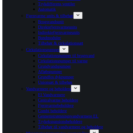
Trykdifferens ventiler
Automatik
Fjernvarme units & tilbehør
Brugsvandsunit
Direktefjernvarmeunits
Indirektefjernvarmeunits
Bundmoduler
Tilbehør & cirkulationssæt
Cirkulationspumper
Cirkulationspumper til brugsvand
Cirkulationspumper til varme
Grundvandspumper
Afløbspumper
Grundfos dykpumper
Unionsæt & tilbehør
Vandvarmere og beholdere
El Vandvarmere
Centralvarme beholdere
Fjernvarmebeholdere
Combi beholdere
Gennemstrømningsvandvarmere EL
Trykekspansionsbeholdere
Tilbehør til vandvarmere og beholdere