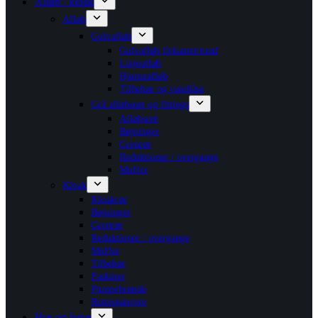
Afløb / kloak
Afløb
Gulvafløb
Gulvafløb firkantet/rund
Linjeafløb
Hjørneafløb
Tilbehør og vandlåse
Grå afløbsrør og fittings
Afløbsrør
Bøjninger
Grenrør
Reduktioner / overgange
Muffer
Kloak
Kloakrør
Bøjninger
Grenrør
Reduktioner / overgange
Muffer
Tilbehør
Faskiner
Pumpebrønde
Rottespærrere
Hus og have