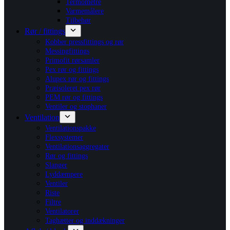
Termometre
Varmemålere
Tilbehør
Rør / fittings
Kobber pressfittings og rør
Messingfittings
Primofit rørsamler
Pex rør og fittings
Alupex rør og fittings
Præisoleret pex rør
PEM rør og fittings
Ventiler og stophaner
Ventilation
Ventilationspakke
Flexsystemer
Ventilationsaggregater
Rør og fittings
Slanger
Lyddæmpere
Ventiler
Riste
Filtre
Ventilatorer
Taghætter og inddækninger