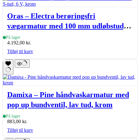
Oras – Electra berøringsfri
vægarmatur med 100 mm udløbstud,
S-tud, 6 V, krom
På lager
4.192,00
kr.
Tilføj til kurv
Damixa – Pine håndvaskarmatur med
pop up bundventil, lav tud, krom
På lager
883,00
kr.
Tilføj til kurv