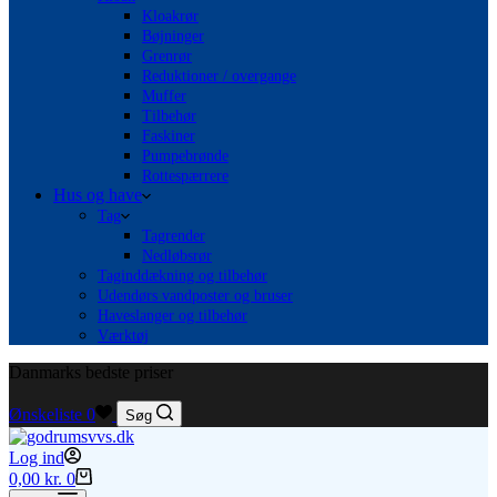
Kloakrør
Bøjninger
Grenrør
Reduktioner / overgange
Muffer
Tilbehør
Faskiner
Pumpebrønde
Rottespærrere
Hus og have
Tag
Tagrender
Nedløbsrør
Taginddækning og tilbehør
Udendørs vandposter og bruser
Haveslanger og tilbehør
Værktøj
Danmarks bedste priser
Ønskeliste
0
Søg
Log ind
Indkøbskurv
0,00
kr.
0