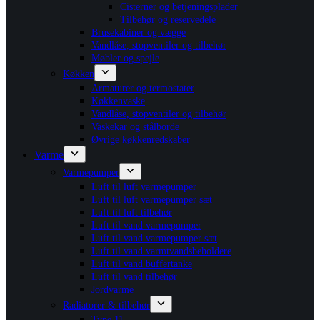
Cisterner og betjeningsplader
Tilbehør og reservedele
Brusekabiner og vægge
Vandlåse, stopventiler og tilbehør
Møbler og spejle
Køkken
Armaturer og termostater
Køkkenvaske
Vandlåse, stopventiler og tilbehør
Vaskekar og stålborde
Øvrige køkkenredskaber
Varme
Varmepumper
Luft til luft varmepumper
Luft til luft varmepumper sæt
Luft til luft tilbehør
Luft til vand varmepumper
Luft til vand varmepumper sæt
Luft til vand varmtvandsbeholdere
Luft til vand buffertanke
Luft til vand tilbehør
Jordvarme
Radiatorer & tilbehør
Type 11