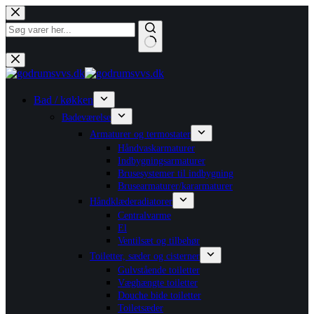
Fortsæt
til
indhold
Ingen
resultater
Bad / køkken
Badeværelse
Armaturer og termostater
Håndvaskarmaturer
Indbygningsarmaturer
Brusesystemer til indbygning
Brusearmaturer/kararmaturer
Håndklæderadiatorer
Centralvarme
El
Ventilsæt og tilbehør
Toiletter, sæder og cisterner
Gulvstående toiletter
Væghængte toiletter
Douche bide toiletter
Toiletsæder