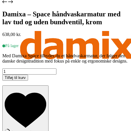
Damixa – Space håndvaskarmatur med
lav tud og uden bundventil, krom
638,00
kr.
På lager
Med Damixa Space tilbydes du et håndvaskarmatur, der følger den
danske designtradition med fokus på enkle og ergonomiske designs.
Damixa
-
Tilføj til kurv
Space
håndvaskarmatur
med
lav
tud
og
uden
bundventil,
krom
antal