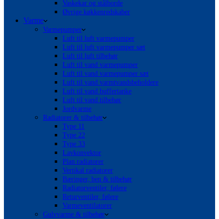
Vaskekar og stålborde
Øvrige køkkenredskaber
Varme
Varmepumper
Luft til luft varmepumper
Luft til luft varmepumper sæt
Luft til luft tilbehør
Luft til vand varmepumper
Luft til vand varmepumper sæt
Luft til vand varmtvandsbeholdere
Luft til vand buffertanke
Luft til vand tilbehør
Jordvarme
Radiatorer & tilbehør
Type 11
Type 22
Type 33
Lavkonvektor
Plan radiatorer
Vertikal radiatorer
Bæringer, ben & tilbehør
Radiatorventiler, følere
Returventiler, følere
Varmeventilatorer
Gulvvarme & tilbehør