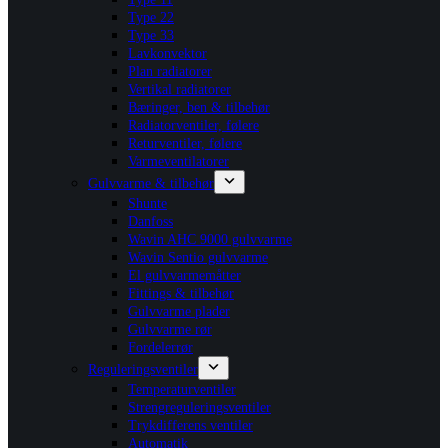
Type 22
Type 33
Lavkonvektor
Plan radiatorer
Vertikal radiatorer
Bæringer, ben & tilbehør
Radiatorventiler, følere
Returventiler, følere
Varmeventilatorer
Gulvvarme & tilbehør
Shunte
Danfoss
Wavin AHC 9000 gulvvarme
Wavin Sentio gulvvarme
El gulvvarmemåtter
Fittings & tilbehør
Gulvvarme plader
Gulvvarme rør
Fordelerrør
Reguleringsventiler
Temperaturventiler
Strengreguleringsventiler
Trykdifferens ventiler
Automatik