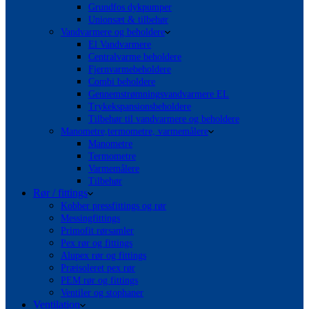
Grundfos dykpumper
Unionsæt & tilbehør
Vandvarmere og beholdere
El Vandvarmere
Centralvarme beholdere
Fjernvarmebeholdere
Combi beholdere
Gennemstrømningsvandvarmere EL
Trykekspansionsbeholdere
Tilbehør til vandvarmere og beholdere
Manometre,termometre, varmemålere
Manometre
Termometre
Varmemålere
Tilbehør
Rør / fittings
Kobber pressfittings og rør
Messingfittings
Primofit rørsamler
Pex rør og fittings
Alupex rør og fittings
Præisoleret pex rør
PEM rør og fittings
Ventiler og stophaner
Ventilation