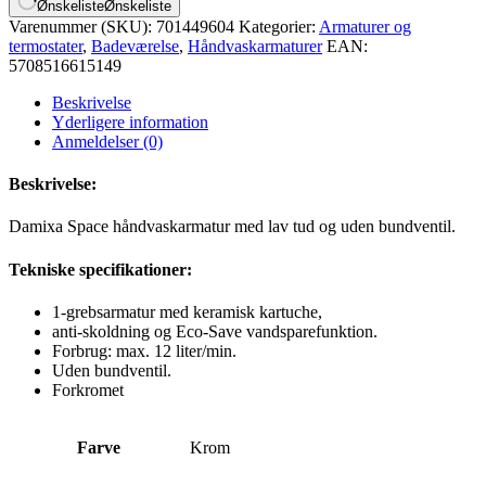
Ønskeliste
Ønskeliste
Varenummer (SKU):
701449604
Kategorier:
Armaturer og
termostater
,
Badeværelse
,
Håndvaskarmaturer
EAN:
5708516615149
Beskrivelse
Yderligere information
Anmeldelser (0)
Beskrivelse:
Damixa Space håndvaskarmatur med lav tud og uden bundventil.
Tekniske specifikationer:
1-grebsarmatur med keramisk kartuche,
anti-skoldning og Eco-Save vandsparefunktion.
Forbrug: max. 12 liter/min.
Uden bundventil.
Forkromet
Farve
Krom