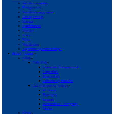
Ventilationspakke
Flexsystemer
Ventilationsaggregater
Rør og fittings
Slanger
Lyddæmpere
Ventiler
Riste
Filtre
Ventilatorer
Taghætter og inddækninger
Afløb / kloak
Afløb
Gulvafløb
Gulvafløb firkantet/rund
Linjeafløb
Hjørneafløb
Tilbehør og vandlåse
Grå afløbsrør og fittings
Afløbsrør
Bøjninger
Grenrør
Reduktioner / overgange
Muffer
Kloak