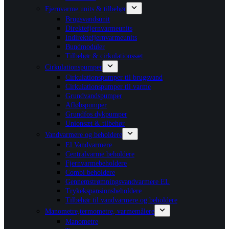
Fjernvarme units & tilbehør
Brugsvandsunit
Direktefjernvarmeunits
Indirektefjernvarmeunits
Bundmoduler
Tilbehør & cirkulationssæt
Cirkulationspumper
Cirkulationspumper til brugsvand
Cirkulationspumper til varme
Grundvandspumper
Afløbspumper
Grundfos dykpumper
Unionsæt & tilbehør
Vandvarmere og beholdere
El Vandvarmere
Centralvarme beholdere
Fjernvarmebeholdere
Combi beholdere
Gennemstrømningsvandvarmere EL
Trykekspansionsbeholdere
Tilbehør til vandvarmere og beholdere
Manometre,termometre, varmemålere
Manometre