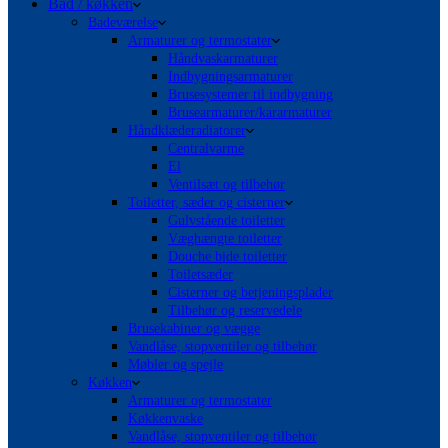
Bad / køkken
Badeværelse
Armaturer og termostater
Håndvaskarmaturer
Indbygningsarmaturer
Brusesystemer til indbygning
Brusearmaturer/kararmaturer
Håndklæderadiatorer
Centralvarme
El
Ventilsæt og tilbehør
Toiletter, sæder og cisterner
Gulvstående toiletter
Væghængte toiletter
Douche bide toiletter
Toiletsæder
Cisterner og betjeningsplader
Tilbehør og reservedele
Brusekabiner og vægge
Vandlåse, stopventiler og tilbehør
Møbler og spejle
Køkken
Armaturer og termostater
Køkkenvaske
Vandlåse, stopventiler og tilbehør