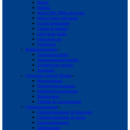
Shunte
Danfoss
Wavin AHC 9000 gulvvarme
Wavin Sentio gulvvarme
El gulvvarmemåtter
Fittings & tilbehør
Gulvvarme plader
Gulvvarme rør
Fordelerrør
Reguleringsventiler
Temperaturventiler
Strengreguleringsventiler
Trykdifferens ventiler
Automatik
Fjernvarme units & tilbehør
Brugsvandsunit
Direktefjernvarmeunits
Indirektefjernvarmeunits
Bundmoduler
Tilbehør & cirkulationssæt
Cirkulationspumper
Cirkulationspumper til brugsvand
Cirkulationspumper til varme
Grundvandspumper
Afløbspumper