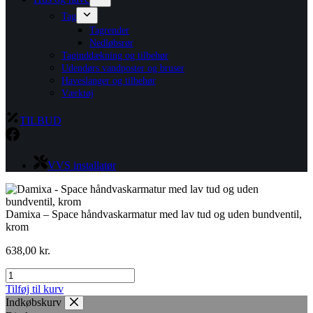
Tag
Tagrender
Nedløbsrør
Taginddækning og tilbehør
Udendørs vandposter og bruser
Haveslanger og tilbehør
Værktøj
TILBUD
VVS installatør
Damixa – Space håndvaskarmatur med lav tud og uden bundventil,
krom
638,00
kr.
Damixa
-
Tilføj til kurv
Space
Indkøbskurv
håndvaskarmatur