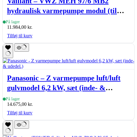
Vaillant – VWZ MEH 97/6 MB2
hydraulisk varmepumpe modul (til
aroTHERM VWL 35 – 125/6 A)
På lager
11.984,00
kr.
Tilføj til kurv
Panasonic – Z varmepumpe luft/luft
gulvmodel 6,2 kW, sæt (inde- &
udedel.)
På lager
14.675,00
kr.
Tilføj til kurv