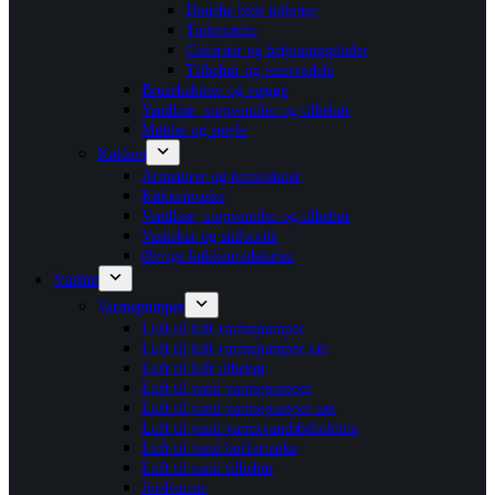
Douche bide toiletter
Toiletsæder
Cisterner og betjeningsplader
Tilbehør og reservedele
Brusekabiner og vægge
Vandlåse, stopventiler og tilbehør
Møbler og spejle
Køkken
Armaturer og termostater
Køkkenvaske
Vandlåse, stopventiler og tilbehør
Vaskekar og stålborde
Øvrige køkkenredskaber
Varme
Varmepumper
Luft til luft varmepumper
Luft til luft varmepumper sæt
Luft til luft tilbehør
Luft til vand varmepumper
Luft til vand varmepumper sæt
Luft til vand varmtvandsbeholdere
Luft til vand buffertanke
Luft til vand tilbehør
Jordvarme