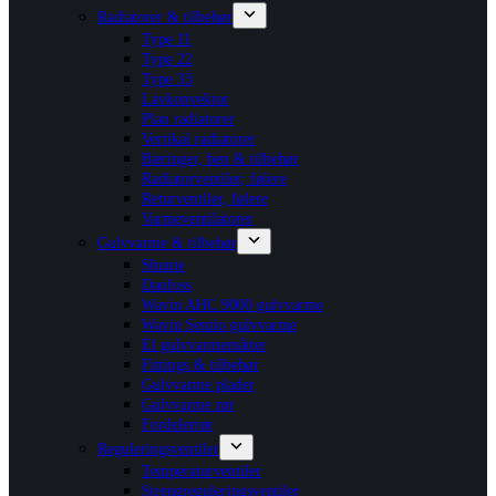
Radiatorer & tilbehør
Type 11
Type 22
Type 33
Lavkonvektor
Plan radiatorer
Vertikal radiatorer
Bæringer, ben & tilbehør
Radiatorventiler, følere
Returventiler, følere
Varmeventilatorer
Gulvvarme & tilbehør
Shunte
Danfoss
Wavin AHC 9000 gulvvarme
Wavin Sentio gulvvarme
El gulvvarmemåtter
Fittings & tilbehør
Gulvvarme plader
Gulvvarme rør
Fordelerrør
Reguleringsventiler
Temperaturventiler
Strengreguleringsventiler