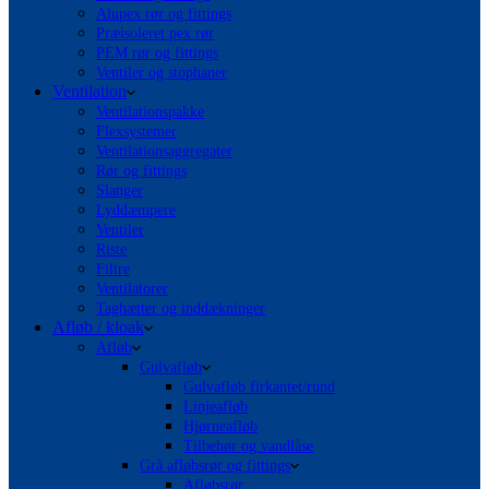
Alupex rør og fittings
Præisoleret pex rør
PEM rør og fittings
Ventiler og stophaner
Ventilation
Ventilationspakke
Flexsystemer
Ventilationsaggregater
Rør og fittings
Slanger
Lyddæmpere
Ventiler
Riste
Filtre
Ventilatorer
Taghætter og inddækninger
Afløb / kloak
Afløb
Gulvafløb
Gulvafløb firkantet/rund
Linjeafløb
Hjørneafløb
Tilbehør og vandlåse
Grå afløbsrør og fittings
Afløbsrør