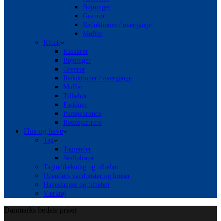
Bøjninger
Grenrør
Reduktioner / overgange
Muffer
Kloak
Kloakrør
Bøjninger
Grenrør
Reduktioner / overgange
Muffer
Tilbehør
Faskiner
Pumpebrønde
Rottespærrere
Hus og have
Tag
Tagrender
Nedløbsrør
Taginddækning og tilbehør
Udendørs vandposter og bruser
Haveslanger og tilbehør
Værktøj
Danmarks bedste priser