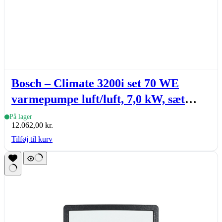
Bosch – Climate 3200i set 70 WE
varmepumpe luft/luft, 7,0 kW, sæt
(inde- & udedel.), hvid
På lager
12.062,00
kr.
Tilføj til kurv