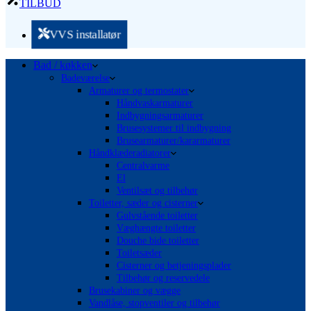
TILBUD
VVS installatør
Bad / køkken
Badeværelse
Armaturer og termostater
Håndvaskarmaturer
Indbygningsarmaturer
Brusesystemer til indbygning
Brusearmaturer/kararmaturer
Håndklæderadiatorer
Centralvarme
El
Ventilsæt og tilbehør
Toiletter, sæder og cisterner
Gulvstående toiletter
Væghængte toiletter
Douche bide toiletter
Toiletsæder
Cisterner og betjeningsplader
Tilbehør og reservedele
Brusekabiner og vægge
Vandlåse, stopventiler og tilbehør