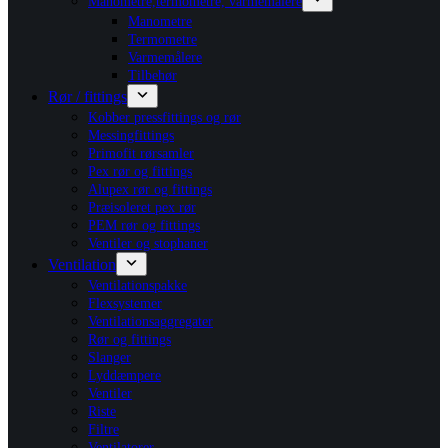
Manometre,termometre, varmemålere
Manometre
Termometre
Varmemålere
Tilbehør
Rør / fittings
Kobber pressfittings og rør
Messingfittings
Primofit rørsamler
Pex rør og fittings
Alupex rør og fittings
Præisoleret pex rør
PEM rør og fittings
Ventiler og stophaner
Ventilation
Ventilationspakke
Flexsystemer
Ventilationsaggregater
Rør og fittings
Slanger
Lyddæmpere
Ventiler
Riste
Filtre
Ventilatorer