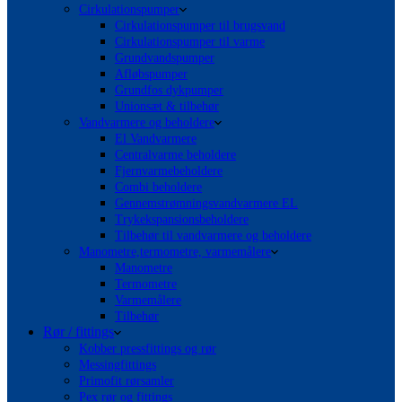
Cirkulationspumper
Cirkulationspumper til brugsvand
Cirkulationspumper til varme
Grundvandspumper
Afløbspumper
Grundfos dykpumper
Unionsæt & tilbehør
Vandvarmere og beholdere
El Vandvarmere
Centralvarme beholdere
Fjernvarmebeholdere
Combi beholdere
Gennemstrømningsvandvarmere EL
Trykekspansionsbeholdere
Tilbehør til vandvarmere og beholdere
Manometre,termometre, varmemålere
Manometre
Termometre
Varmemålere
Tilbehør
Rør / fittings
Kobber pressfittings og rør
Messingfittings
Primofit rørsamler
Pex rør og fittings