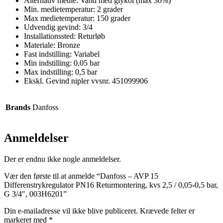
Alternativ medie: Vand med glykol (max 30%)
Min. medietemperatur: 2 grader
Max medietemperatur: 150 grader
Udvendig gevind: 3/4
Installationssted: Returløb
Materiale: Bronze
Fast indstilling: Variabel
Min indstilling: 0,05 bar
Max indstilling: 0,5 bar
Ekskl. Gevind nipler vvsnr. 451099906
Brands
Danfoss
Anmeldelser
Der er endnu ikke nogle anmeldelser.
Vær den første til at anmelde “Danfoss – AVP 15
Differenstrykregulator PN16 Returmontering, kvs 2,5 / 0,05-0,5 bar,
G 3/4″, 003H6201”
Din e-mailadresse vil ikke blive publiceret.
Krævede felter er
markeret med
*