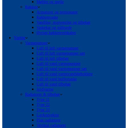
Møbler og spejle
Køkken
Armaturer og termostater
Køkkenvaske
Vandlåse, stopventiler og tilbehør
Vaskekar og stålborde
Øvrige køkkenredskaber
Varme
Varmepumper
Luft til luft varmepumper
Luft til luft varmepumper sæt
Luft til luft tilbehør
Luft til vand varmepumper
Luft til vand varmepumper sæt
Luft til vand varmtvandsbeholdere
Luft til vand buffertanke
Luft til vand tilbehør
Jordvarme
Radiatorer & tilbehør
Type 11
Type 22
Type 33
Lavkonvektor
Plan radiatorer
Vertikal radiatorer