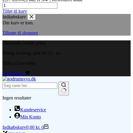
Tilføj til kurv
Indkøbskurv
Din kurv er tom.
Tilbage til shoppen
Danmarks bedste priser
Hurtig levering, pris fra 55,- kr.
Tilføj til favoritter
Ønskeliste
0
Ingen resultater
Kundeservice
Min Konto
Indkøbskurv
0,00
kr.
0