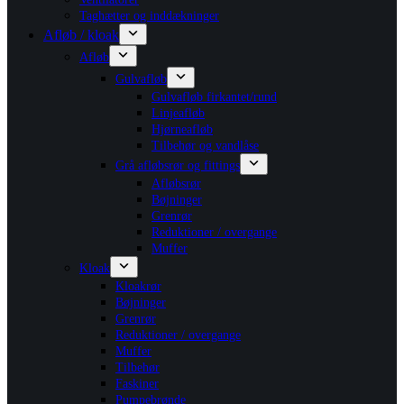
Taghætter og inddækninger
Afløb / kloak
Afløb
Gulvafløb
Gulvafløb firkantet/rund
Linjeafløb
Hjørneafløb
Tilbehør og vandlåse
Grå afløbsrør og fittings
Afløbsrør
Bøjninger
Grenrør
Reduktioner / overgange
Muffer
Kloak
Kloakrør
Bøjninger
Grenrør
Reduktioner / overgange
Muffer
Tilbehør
Faskiner
Pumpebrønde