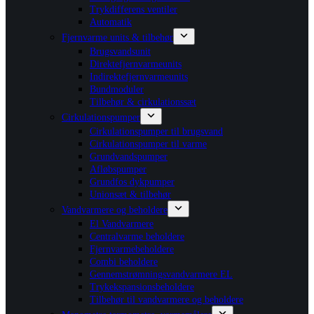
Trykdifferens ventiler
Automatik
Fjernvarme units & tilbehør
Brugsvandsunit
Direktefjernvarmeunits
Indirektefjernvarmeunits
Bundmoduler
Tilbehør & cirkulationssæt
Cirkulationspumper
Cirkulationspumper til brugsvand
Cirkulationspumper til varme
Grundvandspumper
Afløbspumper
Grundfos dykpumper
Unionsæt & tilbehør
Vandvarmere og beholdere
El Vandvarmere
Centralvarme beholdere
Fjernvarmebeholdere
Combi beholdere
Gennemstrømningsvandvarmere EL
Trykekspansionsbeholdere
Tilbehør til vandvarmere og beholdere