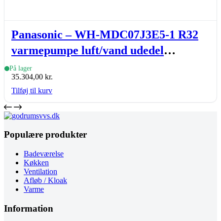
Panasonic – WH-MDC07J3E5-1 R32
varmepumpe luft/vand udedel
Aquarea monoblock, J-gen., 7 kW
På lager
35.304,00
kr.
Tilføj til kurv
Populære produkter
Badeværelse
Køkken
Ventilation
Afløb / Kloak
Varme
Information