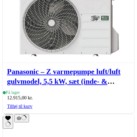
Panasonic – Z varmepumpe luft/luft
gulvmodel, 5,5 kW, sæt (inde- &
udedel.)
På lager
12.915,00
kr.
Tilføj til kurv