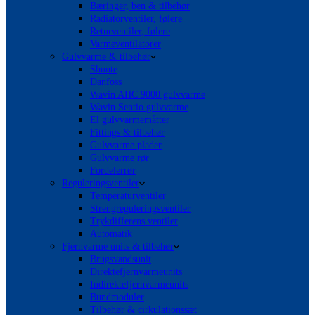
Bæringer, ben & tilbehør
Radiatorventiler, følere
Returventiler, følere
Varmeventilatorer
Gulvvarme & tilbehør
Shunte
Danfoss
Wavin AHC 9000 gulvvarme
Wavin Sentio gulvvarme
El gulvvarmemåtter
Fittings & tilbehør
Gulvvarme plader
Gulvvarme rør
Fordelerrør
Reguleringsventiler
Temperaturventiler
Strengreguleringsventiler
Trykdifferens ventiler
Automatik
Fjernvarme units & tilbehør
Brugsvandsunit
Direktefjernvarmeunits
Indirektefjernvarmeunits
Bundmoduler
Tilbehør & cirkulationssæt