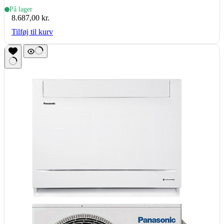
(inde- & udedel.), hvid
På lager
8.687,00
kr.
Tilføj til kurv