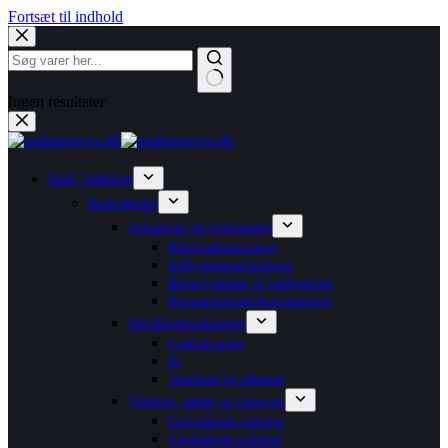
Fortsæt til indhold
Ingen resultater
Bad / køkken
Badeværelse
Armaturer og termostater
Håndvaskarmaturer
Indbygningsarmaturer
Brusesystemer til indbygning
Brusearmaturer/kararmaturer
Håndklæderadiatorer
Centralvarme
El
Ventilsæt og tilbehør
Toiletter, sæder og cisterner
Gulvstående toiletter
Væghængte toiletter