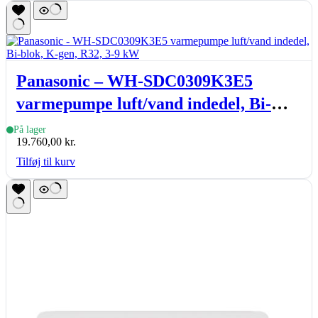
Panasonic – WH-SDC0309K3E5
varmepumpe luft/vand indedel, Bi-
blok, K-gen, R32, 3-9 kW
På lager
19.760,00
kr.
Tilføj til kurv