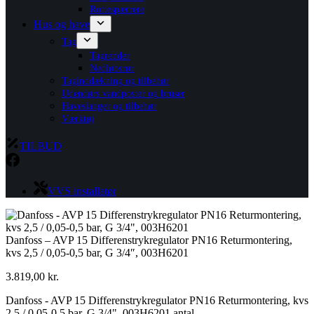
Rottespærrere
Hus og have
Tag
Tagrender
Nedløbsrør
Taginddækning og tilbehør
Udendørs vandposter og bruser
Haveslanger og tilbehør
Værktøj
TILBUD
VVS installatør
Danfoss – AVP 15 Differenstrykregulator PN16 Returmontering,
kvs 2,5 / 0,05-0,5 bar, G 3/4″, 003H6201
3.819,00
kr.
Danfoss - AVP 15 Differenstrykregulator PN16 Returmontering, kvs
2,5 / 0,05-0,5 bar, G 3/4", 003H6201 antal