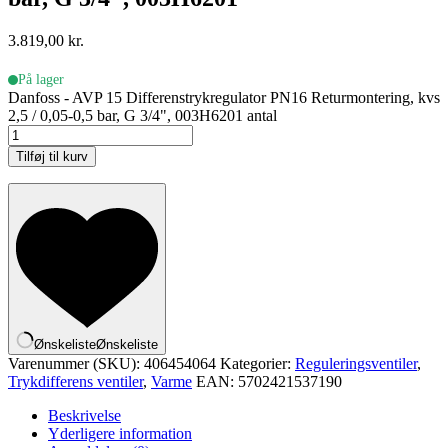
3.819,00
kr.
På lager
Danfoss - AVP 15 Differenstrykregulator PN16 Returmontering, kvs
2,5 / 0,05-0,5 bar, G 3/4", 003H6201 antal
Tilføj til kurv
Ønskeliste
Ønskeliste
Varenummer (SKU):
406454064
Kategorier:
Reguleringsventiler
,
Trykdifferens ventiler
,
Varme
EAN:
5702421537190
Beskrivelse
Yderligere information