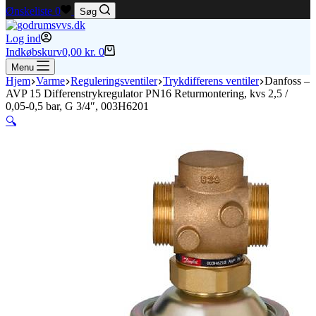
Ønskeliste
0
Søg
Log ind
Indkøbskurv
0,00
kr.
0
Menu
Hjem
Varme
Reguleringsventiler
Trykdifferens ventiler
Danfoss –
AVP 15 Differenstrykregulator PN16 Returmontering, kvs 2,5 /
0,05-0,5 bar, G 3/4″, 003H6201
🔍