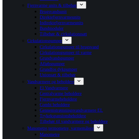
Fjernvarme units & tilbehør
Brugsvandsunit
Direktefjernvarmeunits
Indirektefjernvarmeunits
Bundmoduler
Tilbehør & cirkulationssæt
Cirkulationspumper
Cirkulationspumper til brugsvand
Cirkulationspumper til varme
Grundvandspumper
Afløbspumper
Grundfos dykpumper
Unionsæt & tilbehør
Vandvarmere og beholdere
El Vandvarmere
Centralvarme beholdere
Fjernvarmebeholdere
Combi beholdere
Gennemstrømningsvandvarmere EL
Trykekspansionsbeholdere
Tilbehør til vandvarmere og beholdere
Manometre,termometre, varmemålere
Manometre