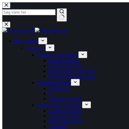
Fortsæt
til
indhold
Ingen
resultater
Bad / køkken
Badeværelse
Armaturer og termostater
Håndvaskarmaturer
Indbygningsarmaturer
Brusesystemer til indbygning
Brusearmaturer/kararmaturer
Håndklæderadiatorer
Centralvarme
El
Ventilsæt og tilbehør
Toiletter, sæder og cisterner
Gulvstående toiletter
Væghængte toiletter
Douche bide toiletter
Toiletsæder