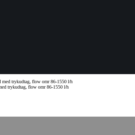
d trykudtag, flow omr 86-1550 l/h