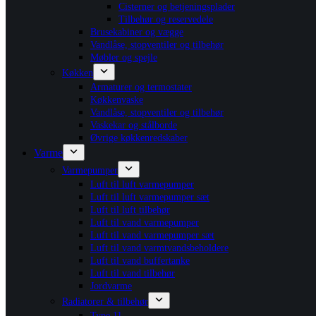
Cisterner og betjeningsplader
Tilbehør og reservedele
Brusekabiner og vægge
Vandlåse, stopventiler og tilbehør
Møbler og spejle
Køkken
Armaturer og termostater
Køkkenvaske
Vandlåse, stopventiler og tilbehør
Vaskekar og stålborde
Øvrige køkkenredskaber
Varme
Varmepumper
Luft til luft varmepumper
Luft til luft varmepumper sæt
Luft til luft tilbehør
Luft til vand varmepumper
Luft til vand varmepumper sæt
Luft til vand varmtvandsbeholdere
Luft til vand buffertanke
Luft til vand tilbehør
Jordvarme
Radiatorer & tilbehør
Type 11