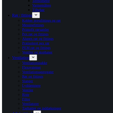
Termometre
Varmemålere
Tilbehør
Rør / fittings
Kobber pressfittings og rør
Messingfittings
Primofit rørsamler
Pex rør og fittings
Alupex rør og fittings
Præisoleret pex rør
PEM rør og fittings
Ventiler og stophaner
Ventilation
Ventilationspakke
Flexsystemer
Ventilationsaggregater
Rør og fittings
Slanger
Lyddæmpere
Ventiler
Riste
Filtre
Ventilatorer
Taghætter og inddækninger