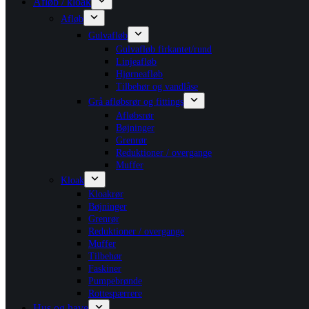
Afløb / kloak
Afløb
Gulvafløb
Gulvafløb firkantet/rund
Linjeafløb
Hjørneafløb
Tilbehør og vandlåse
Grå afløbsrør og fittings
Afløbsrør
Bøjninger
Grenrør
Reduktioner / overgange
Muffer
Kloak
Kloakrør
Bøjninger
Grenrør
Reduktioner / overgange
Muffer
Tilbehør
Faskiner
Pumpebrønde
Rottespærrere
Hus og have