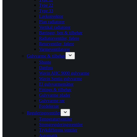
Type 22
Type 33
Lavkonvektor
Plan radiatorer
Vertikal radiatorer
Bæringer, ben & tilbehør
Radiatorventiler, følere
Returventiler, følere
Varmeventilatorer
Gulvvarme & tilbehør
Shunte
Danfoss
Wavin AHC 9000 gulvvarme
Wavin Sentio gulvvarme
El gulvvarmemåtter
Fittings & tilbehør
Gulvvarme plader
Gulvvarme rør
Fordelerrør
Reguleringsventiler
Temperaturventiler
Strengreguleringsventiler
Trykdifferens ventiler
Automatik