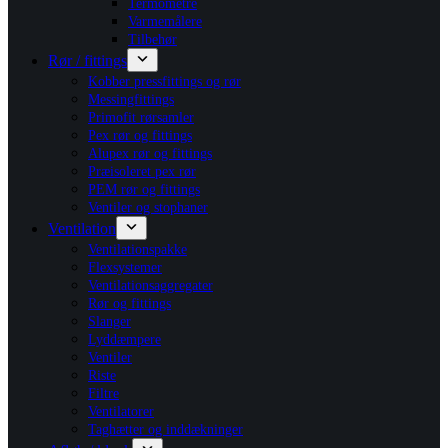
Termometre
Varmemålere
Tilbehør
Rør / fittings
Kobber pressfittings og rør
Messingfittings
Primofit rørsamler
Pex rør og fittings
Alupex rør og fittings
Præisoleret pex rør
PEM rør og fittings
Ventiler og stophaner
Ventilation
Ventilationspakke
Flexsystemer
Ventilationsaggregater
Rør og fittings
Slanger
Lyddæmpere
Ventiler
Riste
Filtre
Ventilatorer
Taghætter og inddækninger