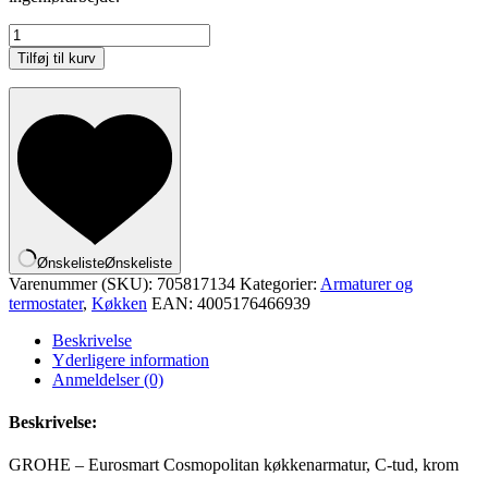
GROHE
-
Tilføj til kurv
Eurosmart
Cosmopolitan
køkkenarmatur,
C-
tud,
krom
antal
Ønskeliste
Ønskeliste
Varenummer (SKU):
705817134
Kategorier:
Armaturer og
termostater
,
Køkken
EAN:
4005176466939
Beskrivelse
Yderligere information
Anmeldelser (0)
Beskrivelse:
GROHE – Eurosmart Cosmopolitan køkkenarmatur, C-tud, krom