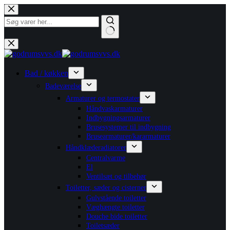
Fortsæt
til
indhold
Ingen
resultater
Bad / køkken
Badeværelse
Armaturer og termostater
Håndvaskarmaturer
Indbygningsarmaturer
Brusesystemer til indbygning
Brusearmaturer/kararmaturer
Håndklæderadiatorer
Centralvarme
El
Ventilsæt og tilbehør
Toiletter, sæder og cisterner
Gulvstående toiletter
Væghængte toiletter
Douche bide toiletter
Toiletsæder