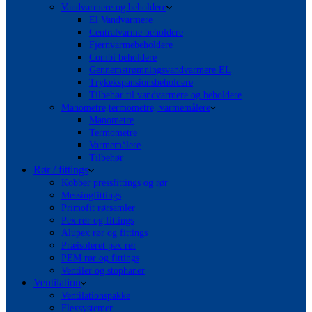
Vandvarmere og beholdere
El Vandvarmere
Centralvarme beholdere
Fjernvarmebeholdere
Combi beholdere
Gennemstrømningsvandvarmere EL
Trykekspansionsbeholdere
Tilbehør til vandvarmere og beholdere
Manometre,termometre, varmemålere
Manometre
Termometre
Varmemålere
Tilbehør
Rør / fittings
Kobber pressfittings og rør
Messingfittings
Primofit rørsamler
Pex rør og fittings
Alupex rør og fittings
Præisoleret pex rør
PEM rør og fittings
Ventiler og stophaner
Ventilation
Ventilationspakke
Flexsystemer