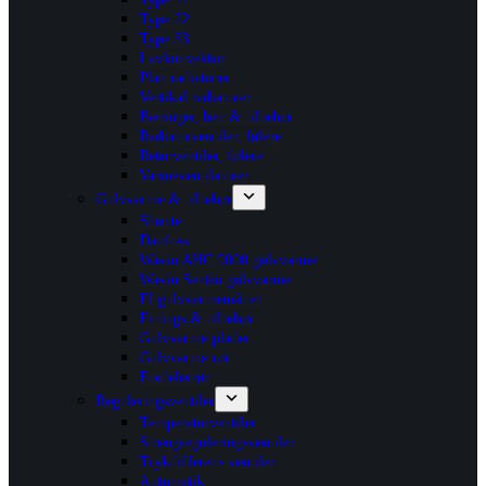
Type 22
Type 33
Lavkonvektor
Plan radiatorer
Vertikal radiatorer
Bæringer, ben & tilbehør
Radiatorventiler, følere
Returventiler, følere
Varmeventilatorer
Gulvvarme & tilbehør
Shunte
Danfoss
Wavin AHC 9000 gulvvarme
Wavin Sentio gulvvarme
El gulvvarmemåtter
Fittings & tilbehør
Gulvvarme plader
Gulvvarme rør
Fordelerrør
Reguleringsventiler
Temperaturventiler
Strengreguleringsventiler
Trykdifferens ventiler
Automatik