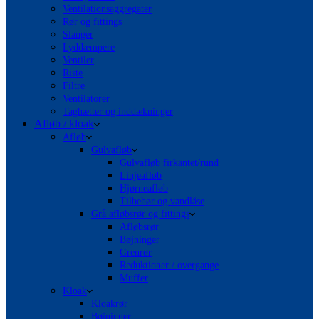
Ventilationsaggregater
Rør og fittings
Slanger
Lyddæmpere
Ventiler
Riste
Filtre
Ventilatorer
Taghætter og inddækninger
Afløb / kloak
Afløb
Gulvafløb
Gulvafløb firkantet/rund
Linjeafløb
Hjørneafløb
Tilbehør og vandlåse
Grå afløbsrør og fittings
Afløbsrør
Bøjninger
Grenrør
Reduktioner / overgange
Muffer
Kloak
Kloakrør
Bøjninger