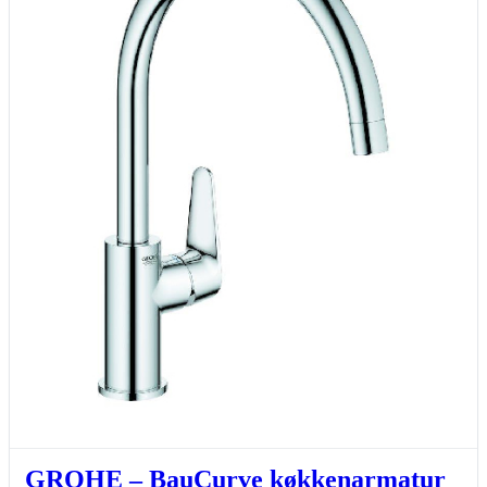
GROHE – BauCurve køkkenarmatur