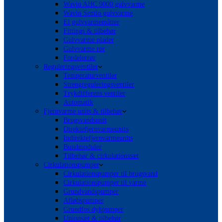
Wavin AHC 9000 gulvvarme
Wavin Sentio gulvvarme
El gulvvarmemåtter
Fittings & tilbehør
Gulvvarme plader
Gulvvarme rør
Fordelerrør
Reguleringsventiler
Temperaturventiler
Strengreguleringsventiler
Trykdifferens ventiler
Automatik
Fjernvarme units & tilbehør
Brugsvandsunit
Direktefjernvarmeunits
Indirektefjernvarmeunits
Bundmoduler
Tilbehør & cirkulationssæt
Cirkulationspumper
Cirkulationspumper til brugsvand
Cirkulationspumper til varme
Grundvandspumper
Afløbspumper
Grundfos dykpumper
Unionsæt & tilbehør