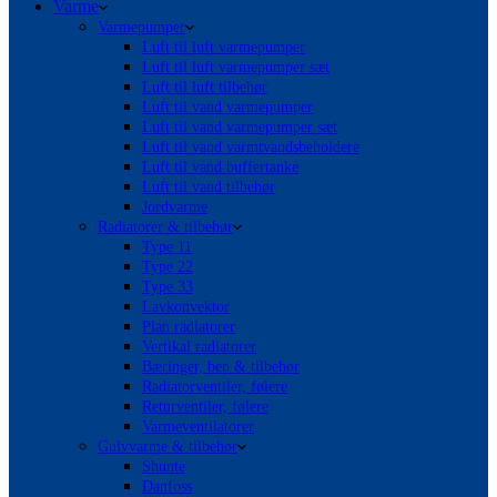
Varme
Varmepumper
Luft til luft varmepumper
Luft til luft varmepumper sæt
Luft til luft tilbehør
Luft til vand varmepumper
Luft til vand varmepumper sæt
Luft til vand varmtvandsbeholdere
Luft til vand buffertanke
Luft til vand tilbehør
Jordvarme
Radiatorer & tilbehør
Type 11
Type 22
Type 33
Lavkonvektor
Plan radiatorer
Vertikal radiatorer
Bæringer, ben & tilbehør
Radiatorventiler, følere
Returventiler, følere
Varmeventilatorer
Gulvvarme & tilbehør
Shunte
Danfoss