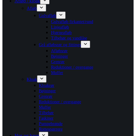
Afløb / kloak
Afløb
Gulvafløb
Gulvafløb firkantet/rund
Linjeafløb
Hjørneafløb
Tilbehør og vandlåse
Grå afløbsrør og fittings
Afløbsrør
Bøjninger
Grenrør
Reduktioner / overgange
Muffer
Kloak
Kloakrør
Bøjninger
Grenrør
Reduktioner / overgange
Muffer
Tilbehør
Faskiner
Pumpebrønde
Rottespærrere
Hus og have