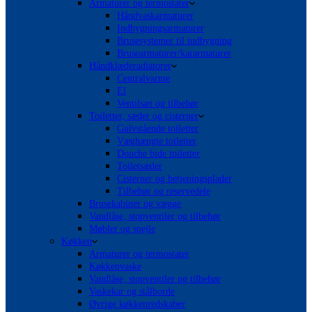
Armaturer og termostater
Håndvaskarmaturer
Indbygningsarmaturer
Brusesystemer til indbygning
Brusearmaturer/kararmaturer
Håndklæderadiatorer
Centralvarme
El
Ventilsæt og tilbehør
Toiletter, sæder og cisterner
Gulvstående toiletter
Væghængte toiletter
Douche bide toiletter
Toiletsæder
Cisterner og betjeningsplader
Tilbehør og reservedele
Brusekabiner og vægge
Vandlåse, stopventiler og tilbehør
Møbler og spejle
Køkken
Armaturer og termostater
Køkkenvaske
Vandlåse, stopventiler og tilbehør
Vaskekar og stålborde
Øvrige køkkenredskaber