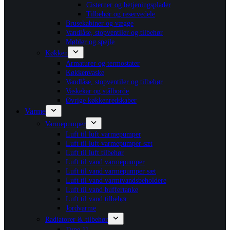
Cisterner og betjeningsplader
Tilbehør og reservedele
Brusekabiner og vægge
Vandlåse, stopventiler og tilbehør
Møbler og spejle
Køkken
Armaturer og termostater
Køkkenvaske
Vandlåse, stopventiler og tilbehør
Vaskekar og stålborde
Øvrige køkkenredskaber
Varme
Varmepumper
Luft til luft varmepumper
Luft til luft varmepumper sæt
Luft til luft tilbehør
Luft til vand varmepumper
Luft til vand varmepumper sæt
Luft til vand varmtvandsbeholdere
Luft til vand buffertanke
Luft til vand tilbehør
Jordvarme
Radiatorer & tilbehør
Type 11