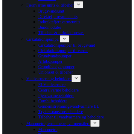
Fjernvarme units & tilbehør
Brugsvandsunit
Direktefjernvarmeunits
Indirektefjernvarmeunits
Bundmoduler
Tilbehør & cirkulationssæt
Cirkulationspumper
Cirkulationspumper til brugsvand
Cirkulationspumper til varme
Grundvandspumper
Afløbspumper
Grundfos dykpumper
Unionsæt & tilbehør
Vandvarmere og beholdere
El Vandvarmere
Centralvarme beholdere
Fjernvarmebeholdere
Combi beholdere
Gennemstrømningsvandvarmere EL
Trykekspansionsbeholdere
Tilbehør til vandvarmere og beholdere
Manometre,termometre, varmemålere
Manometre