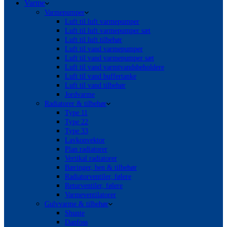
Varme
Varmepumper
Luft til luft varmepumper
Luft til luft varmepumper sæt
Luft til luft tilbehør
Luft til vand varmepumper
Luft til vand varmepumper sæt
Luft til vand varmtvandsbeholdere
Luft til vand buffertanke
Luft til vand tilbehør
Jordvarme
Radiatorer & tilbehør
Type 11
Type 22
Type 33
Lavkonvektor
Plan radiatorer
Vertikal radiatorer
Bæringer, ben & tilbehør
Radiatorventiler, følere
Returventiler, følere
Varmeventilatorer
Gulvvarme & tilbehør
Shunte
Danfoss