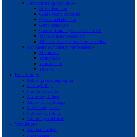
Vandvarmere og beholdere
El Vandvarmere
Centralvarme beholdere
Fjernvarmebeholdere
Combi beholdere
Gennemstrømningsvandvarmere EL
Trykekspansionsbeholdere
Tilbehør til vandvarmere og beholdere
Manometre,termometre, varmemålere
Manometre
Termometre
Varmemålere
Tilbehør
Rør / fittings
Kobber pressfittings og rør
Messingfittings
Primofit rørsamler
Pex rør og fittings
Alupex rør og fittings
Præisoleret pex rør
PEM rør og fittings
Ventiler og stophaner
Ventilation
Ventilationspakke
Flexsystemer