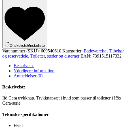
trykknap
antal
Ønskeliste
Ønskeliste
Varenummer (SKU):
609540610
Kategorier:
Badeværelse
,
Tilbehør
og reservedele
,
Toiletter, sæder og cisterner
EAN:
7391515117332
Beskrivelse
Yderligere information
Anmeldelser (0)
Beskrivelse:
Ifö Cera trykknap. Trykknapsæt i hvid som passer til toiletter i Ifös
Cera-serie.
Tekniske specifikationer
Hvid