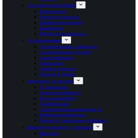
Fjernvarme units & tilbehør
Brugsvandsunit
Direktefjernvarmeunits
Indirektefjernvarmeunits
Bundmoduler
Tilbehør & cirkulationssæt
Cirkulationspumper
Cirkulationspumper til brugsvand
Cirkulationspumper til varme
Grundvandspumper
Afløbspumper
Grundfos dykpumper
Unionsæt & tilbehør
Vandvarmere og beholdere
El Vandvarmere
Centralvarme beholdere
Fjernvarmebeholdere
Combi beholdere
Gennemstrømningsvandvarmere EL
Trykekspansionsbeholdere
Tilbehør til vandvarmere og beholdere
Manometre,termometre, varmemålere
Manometre