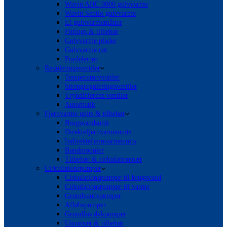
Wavin AHC 9000 gulvvarme
Wavin Sentio gulvvarme
El gulvvarmemåtter
Fittings & tilbehør
Gulvvarme plader
Gulvvarme rør
Fordelerrør
Reguleringsventiler
Temperaturventiler
Strengreguleringsventiler
Trykdifferens ventiler
Automatik
Fjernvarme units & tilbehør
Brugsvandsunit
Direktefjernvarmeunits
Indirektefjernvarmeunits
Bundmoduler
Tilbehør & cirkulationssæt
Cirkulationspumper
Cirkulationspumper til brugsvand
Cirkulationspumper til varme
Grundvandspumper
Afløbspumper
Grundfos dykpumper
Unionsæt & tilbehør