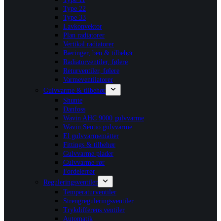
Type 22
Type 33
Lavkonvektor
Plan radiatorer
Vertikal radiatorer
Bæringer, ben & tilbehør
Radiatorventiler, følere
Returventiler, følere
Varmeventilatorer
Gulvvarme & tilbehør
Shunte
Danfoss
Wavin AHC 9000 gulvvarme
Wavin Sentio gulvvarme
El gulvvarmemåtter
Fittings & tilbehør
Gulvvarme plader
Gulvvarme rør
Fordelerrør
Reguleringsventiler
Temperaturventiler
Strengreguleringsventiler
Trykdifferens ventiler
Automatik