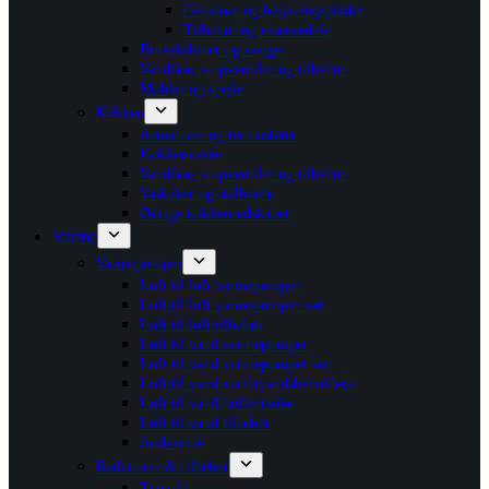
Cisterner og betjeningsplader
Tilbehør og reservedele
Brusekabiner og vægge
Vandlåse, stopventiler og tilbehør
Møbler og spejle
Køkken
Armaturer og termostater
Køkkenvaske
Vandlåse, stopventiler og tilbehør
Vaskekar og stålborde
Øvrige køkkenredskaber
Varme
Varmepumper
Luft til luft varmepumper
Luft til luft varmepumper sæt
Luft til luft tilbehør
Luft til vand varmepumper
Luft til vand varmepumper sæt
Luft til vand varmtvandsbeholdere
Luft til vand buffertanke
Luft til vand tilbehør
Jordvarme
Radiatorer & tilbehør
Type 11