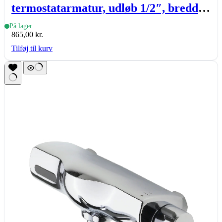
termostatarmatur, udløb 1/2″, bredde
317mm, krom
På lager
865,00
kr.
Tilføj til kurv