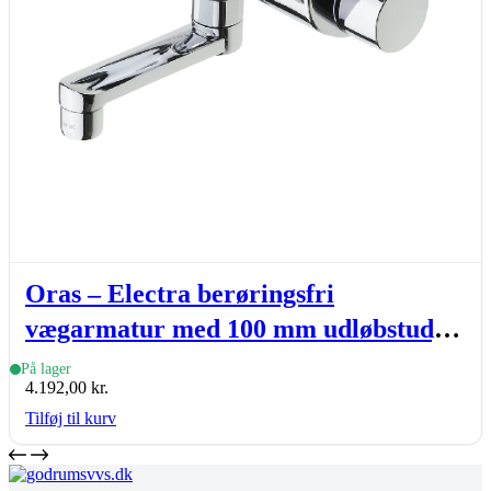
Oras – Electra berøringsfri
vægarmatur med 100 mm udløbstud,
S-tud, 6 V, krom
På lager
4.192,00
kr.
Tilføj til kurv