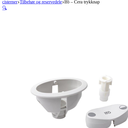
cisterner
Tilbehør og reservedele
Ifö – Cera trykknap
🔍