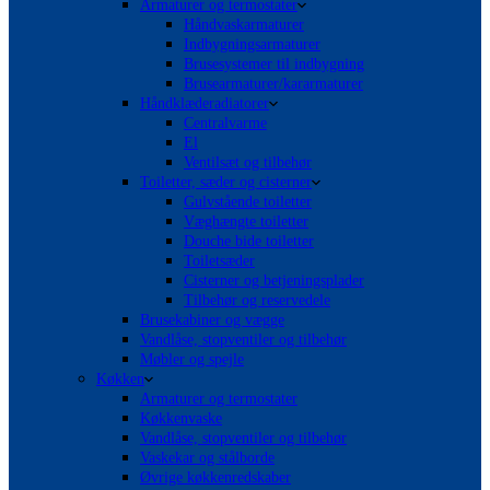
Armaturer og termostater
Håndvaskarmaturer
Indbygningsarmaturer
Brusesystemer til indbygning
Brusearmaturer/kararmaturer
Håndklæderadiatorer
Centralvarme
El
Ventilsæt og tilbehør
Toiletter, sæder og cisterner
Gulvstående toiletter
Væghængte toiletter
Douche bide toiletter
Toiletsæder
Cisterner og betjeningsplader
Tilbehør og reservedele
Brusekabiner og vægge
Vandlåse, stopventiler og tilbehør
Møbler og spejle
Køkken
Armaturer og termostater
Køkkenvaske
Vandlåse, stopventiler og tilbehør
Vaskekar og stålborde
Øvrige køkkenredskaber