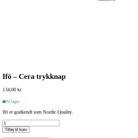
Ifö – Cera trykknap
134,00
kr.
På lager
Ifö er godkendt som Nordic Quality.
Ifö
-
Tilføj til kurv
Cera