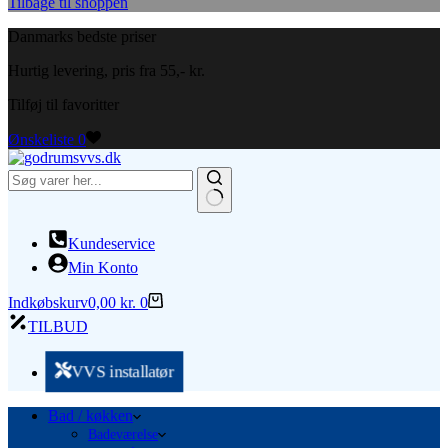
Tilbage til shoppen
Danmarks bedste priser
Hurtig levering, pris fra 55,- kr.
Tilføj til favoritter
Ønskeliste
0
Ingen
resultater
Kundeservice
Min Konto
Indkøbskurv
0,00
kr.
0
TILBUD
VVS installatør
Bad / køkken
Badeværelse