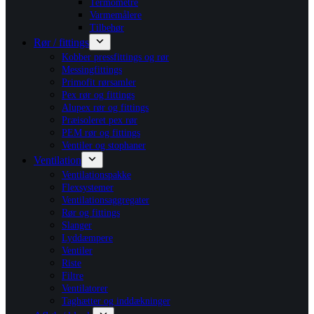
Termometre
Varmemålere
Tilbehør
Rør / fittings
Kobber pressfittings og rør
Messingfittings
Primofit rørsamler
Pex rør og fittings
Alupex rør og fittings
Præisoleret pex rør
PEM rør og fittings
Ventiler og stophaner
Ventilation
Ventilationspakke
Flexsystemer
Ventilationsaggregater
Rør og fittings
Slanger
Lyddæmpere
Ventiler
Riste
Filtre
Ventilatorer
Taghætter og inddækninger