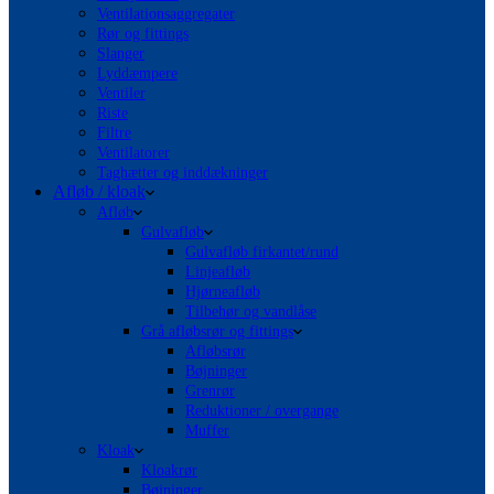
Ventilationsaggregater
Rør og fittings
Slanger
Lyddæmpere
Ventiler
Riste
Filtre
Ventilatorer
Taghætter og inddækninger
Afløb / kloak
Afløb
Gulvafløb
Gulvafløb firkantet/rund
Linjeafløb
Hjørneafløb
Tilbehør og vandlåse
Grå afløbsrør og fittings
Afløbsrør
Bøjninger
Grenrør
Reduktioner / overgange
Muffer
Kloak
Kloakrør
Bøjninger