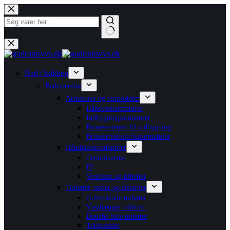
Fortsæt
til
indhold
Ingen
resultater
Bad / køkken
Badeværelse
Armaturer og termostater
Håndvaskarmaturer
Indbygningsarmaturer
Brusesystemer til indbygning
Brusearmaturer/kararmaturer
Håndklæderadiatorer
Centralvarme
El
Ventilsæt og tilbehør
Toiletter, sæder og cisterner
Gulvstående toiletter
Væghængte toiletter
Douche bide toiletter
Toiletsæder