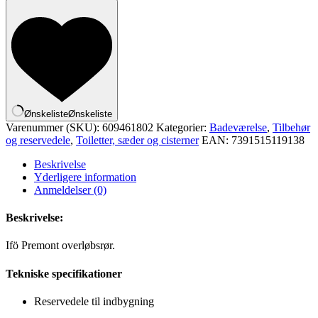
overløbsrør
antal
Ønskeliste
Ønskeliste
Varenummer (SKU):
609461802
Kategorier:
Badeværelse
,
Tilbehør
og reservedele
,
Toiletter, sæder og cisterner
EAN:
7391515119138
Beskrivelse
Yderligere information
Anmeldelser (0)
Beskrivelse:
Ifö Premont overløbsrør.
Tekniske specifikationer
Reservedele til indbygning