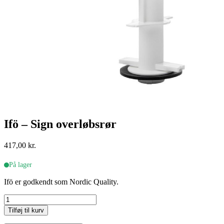
Ifö – Sign overløbsrør
417,00
kr.
På lager
Ifö er godkendt som Nordic Quality.
Ifö
-
Tilføj til kurv
Sign