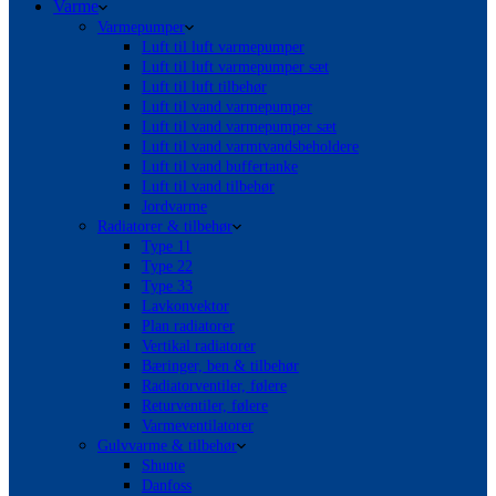
Varme
Varmepumper
Luft til luft varmepumper
Luft til luft varmepumper sæt
Luft til luft tilbehør
Luft til vand varmepumper
Luft til vand varmepumper sæt
Luft til vand varmtvandsbeholdere
Luft til vand buffertanke
Luft til vand tilbehør
Jordvarme
Radiatorer & tilbehør
Type 11
Type 22
Type 33
Lavkonvektor
Plan radiatorer
Vertikal radiatorer
Bæringer, ben & tilbehør
Radiatorventiler, følere
Returventiler, følere
Varmeventilatorer
Gulvvarme & tilbehør
Shunte
Danfoss