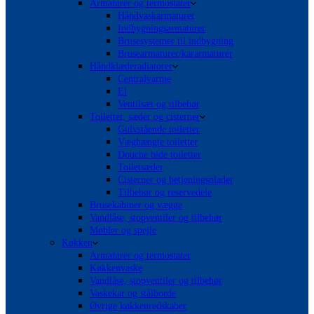
Armaturer og termostater
Håndvaskarmaturer
Indbygningsarmaturer
Brusesystemer til indbygning
Brusearmaturer/kararmaturer
Håndklæderadiatorer
Centralvarme
El
Ventilsæt og tilbehør
Toiletter, sæder og cisterner
Gulvstående toiletter
Væghængte toiletter
Douche bide toiletter
Toiletsæder
Cisterner og betjeningsplader
Tilbehør og reservedele
Brusekabiner og vægge
Vandlåse, stopventiler og tilbehør
Møbler og spejle
Køkken
Armaturer og termostater
Køkkenvaske
Vandlåse, stopventiler og tilbehør
Vaskekar og stålborde
Øvrige køkkenredskaber