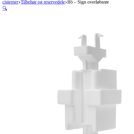
cisterner
Tilbehør og reservedele
Ifö – Sign overløbsrør
🔍