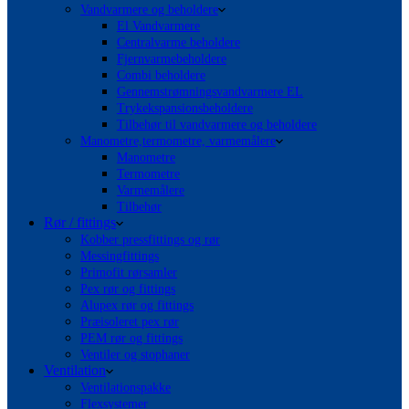
Vandvarmere og beholdere
El Vandvarmere
Centralvarme beholdere
Fjernvarmebeholdere
Combi beholdere
Gennemstrømningsvandvarmere EL
Trykekspansionsbeholdere
Tilbehør til vandvarmere og beholdere
Manometre,termometre, varmemålere
Manometre
Termometre
Varmemålere
Tilbehør
Rør / fittings
Kobber pressfittings og rør
Messingfittings
Primofit rørsamler
Pex rør og fittings
Alupex rør og fittings
Præisoleret pex rør
PEM rør og fittings
Ventiler og stophaner
Ventilation
Ventilationspakke
Flexsystemer