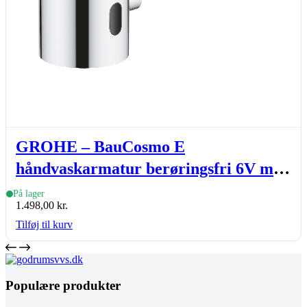
GROHE – BauCosmo E
håndvaskarmatur berøringsfri 6V med
temperaturbegrænser, krom
På lager
1.498,00
kr.
Tilføj til kurv
Populære produkter