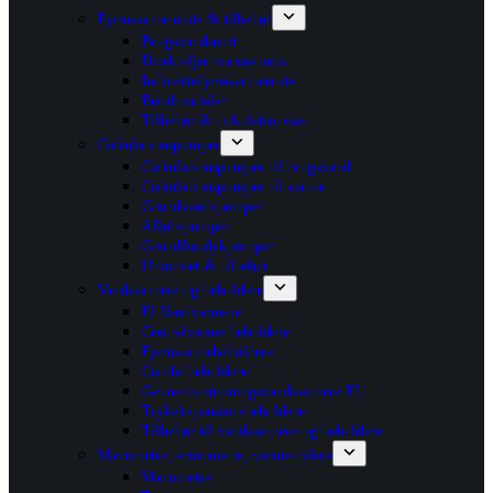
Fjernvarme units & tilbehør
Brugsvandsunit
Direktefjernvarmeunits
Indirektefjernvarmeunits
Bundmoduler
Tilbehør & cirkulationssæt
Cirkulationspumper
Cirkulationspumper til brugsvand
Cirkulationspumper til varme
Grundvandspumper
Afløbspumper
Grundfos dykpumper
Unionsæt & tilbehør
Vandvarmere og beholdere
El Vandvarmere
Centralvarme beholdere
Fjernvarmebeholdere
Combi beholdere
Gennemstrømningsvandvarmere EL
Trykekspansionsbeholdere
Tilbehør til vandvarmere og beholdere
Manometre,termometre, varmemålere
Manometre