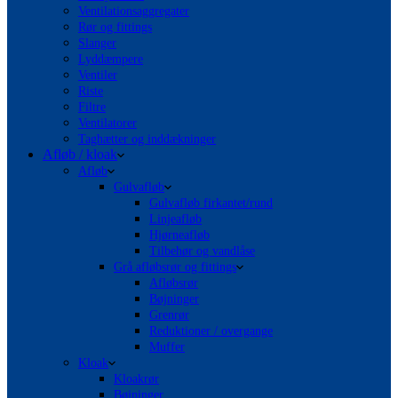
Ventilationsaggregater
Rør og fittings
Slanger
Lyddæmpere
Ventiler
Riste
Filtre
Ventilatorer
Taghætter og inddækninger
Afløb / kloak
Afløb
Gulvafløb
Gulvafløb firkantet/rund
Linjeafløb
Hjørneafløb
Tilbehør og vandlåse
Grå afløbsrør og fittings
Afløbsrør
Bøjninger
Grenrør
Reduktioner / overgange
Muffer
Kloak
Kloakrør
Bøjninger