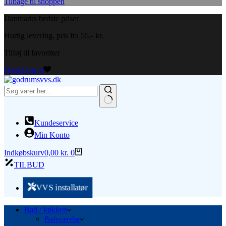
Tilbage til shoppen
Danmarks bedste priser
Hurtig levering, pris fra 55,- kr.
Tilføj til favoritter
Ønskeliste
0
Ingen
resultater
Kundeservice
Min Konto
Indkøbskurv
0,00
kr.
0
TILBUD
VVS installatør
Bad / køkken
Badeværelse