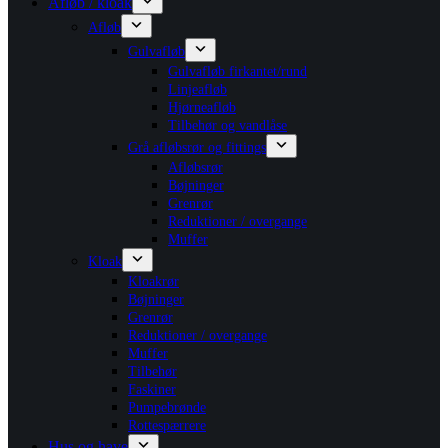
Afløb / kloak
Afløb
Gulvafløb
Gulvafløb firkantet/rund
Linjeafløb
Hjørneafløb
Tilbehør og vandlåse
Grå afløbsrør og fittings
Afløbsrør
Bøjninger
Grenrør
Reduktioner / overgange
Muffer
Kloak
Kloakrør
Bøjninger
Grenrør
Reduktioner / overgange
Muffer
Tilbehør
Faskiner
Pumpebrønde
Rottespærrere
Hus og have