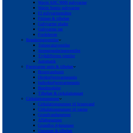
Wavin AHC 9000 gulvvarme
Wavin Sentio gulvvarme
El gulvvarmemåtter
Fittings & tilbehør
Gulvvarme plader
Gulvvarme rør
Fordelerrør
Reguleringsventiler
Temperaturventiler
Strengreguleringsventiler
Trykdifferens ventiler
Automatik
Fjernvarme units & tilbehør
Brugsvandsunit
Direktefjernvarmeunits
Indirektefjernvarmeunits
Bundmoduler
Tilbehør & cirkulationssæt
Cirkulationspumper
Cirkulationspumper til brugsvand
Cirkulationspumper til varme
Grundvandspumper
Afløbspumper
Grundfos dykpumper
Unionsæt & tilbehør