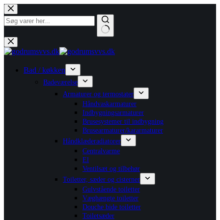
Fortsæt
til
indhold
Ingen
resultater
Bad / køkken
Badeværelse
Armaturer og termostater
Håndvaskarmaturer
Indbygningsarmaturer
Brusesystemer til indbygning
Brusearmaturer/kararmaturer
Håndklæderadiatorer
Centralvarme
El
Ventilsæt og tilbehør
Toiletter, sæder og cisterner
Gulvstående toiletter
Væghængte toiletter
Douche bide toiletter
Toiletsæder