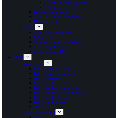
Cisterner og betjeningsplader
Tilbehør og reservedele
Brusekabiner og vægge
Vandlåse, stopventiler og tilbehør
Møbler og spejle
Køkken
Armaturer og termostater
Køkkenvaske
Vandlåse, stopventiler og tilbehør
Vaskekar og stålborde
Øvrige køkkenredskaber
Varme
Varmepumper
Luft til luft varmepumper
Luft til luft varmepumper sæt
Luft til luft tilbehør
Luft til vand varmepumper
Luft til vand varmepumper sæt
Luft til vand varmtvandsbeholdere
Luft til vand buffertanke
Luft til vand tilbehør
Jordvarme
Radiatorer & tilbehør
Type 11