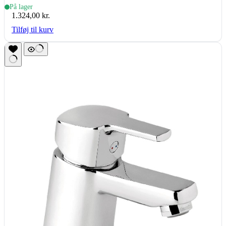
1/2″, bredde 298mm, krom
På lager
1.324,00
kr.
Tilføj til kurv