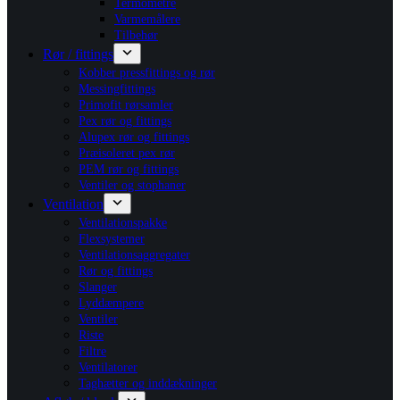
Termometre
Varmemålere
Tilbehør
Rør / fittings
Kobber pressfittings og rør
Messingfittings
Primofit rørsamler
Pex rør og fittings
Alupex rør og fittings
Præisoleret pex rør
PEM rør og fittings
Ventiler og stophaner
Ventilation
Ventilationspakke
Flexsystemer
Ventilationsaggregater
Rør og fittings
Slanger
Lyddæmpere
Ventiler
Riste
Filtre
Ventilatorer
Taghætter og inddækninger