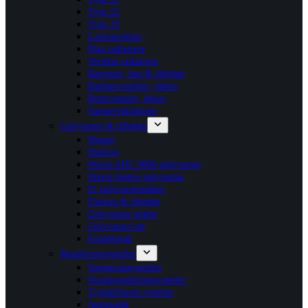
Type 22
Type 33
Lavkonvektor
Plan radiatorer
Vertikal radiatorer
Bæringer, ben & tilbehør
Radiatorventiler, følere
Returventiler, følere
Varmeventilatorer
Gulvvarme & tilbehør
Shunte
Danfoss
Wavin AHC 9000 gulvvarme
Wavin Sentio gulvvarme
El gulvvarmemåtter
Fittings & tilbehør
Gulvvarme plader
Gulvvarme rør
Fordelerrør
Reguleringsventiler
Temperaturventiler
Strengreguleringsventiler
Trykdifferens ventiler
Automatik