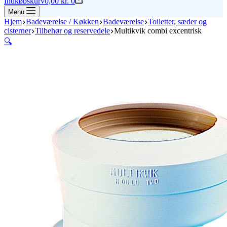
Indkøbskurv
0,00
kr.
0
Menu
Hjem
Badeværelse / Køkken
Badeværelse
Toiletter, sæder og
cisterner
Tilbehør og reservedele
Multikvik combi excentrisk
🔍