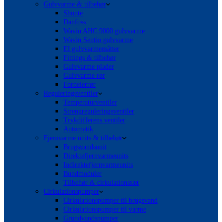
Gulvvarme & tilbehør
Shunte
Danfoss
Wavin AHC 9000 gulvvarme
Wavin Sentio gulvvarme
El gulvvarmemåtter
Fittings & tilbehør
Gulvvarme plader
Gulvvarme rør
Fordelerrør
Reguleringsventiler
Temperaturventiler
Strengreguleringsventiler
Trykdifferens ventiler
Automatik
Fjernvarme units & tilbehør
Brugsvandsunit
Direktefjernvarmeunits
Indirektefjernvarmeunits
Bundmoduler
Tilbehør & cirkulationssæt
Cirkulationspumper
Cirkulationspumper til brugsvand
Cirkulationspumper til varme
Grundvandspumper