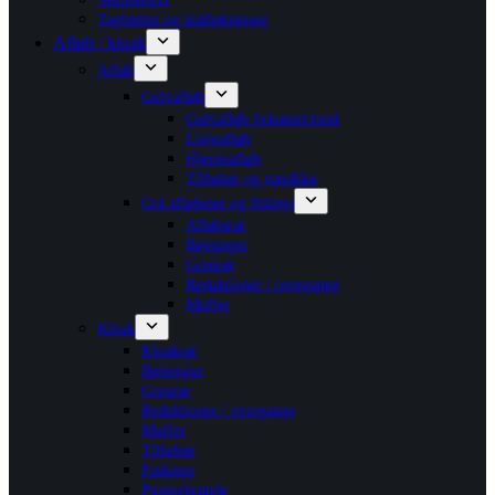
Taghætter og inddækninger
Afløb / kloak
Afløb
Gulvafløb
Gulvafløb firkantet/rund
Linjeafløb
Hjørneafløb
Tilbehør og vandlåse
Grå afløbsrør og fittings
Afløbsrør
Bøjninger
Grenrør
Reduktioner / overgange
Muffer
Kloak
Kloakrør
Bøjninger
Grenrør
Reduktioner / overgange
Muffer
Tilbehør
Faskiner
Pumpebrønde