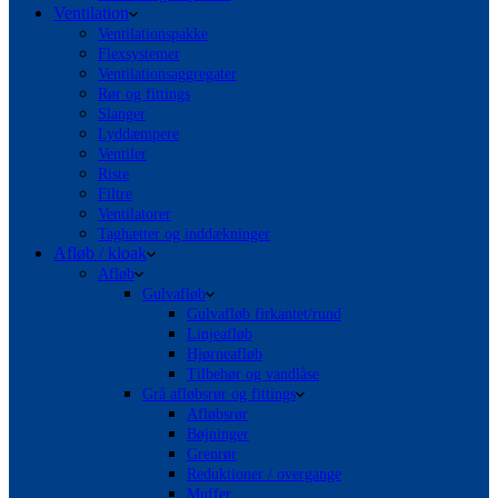
Ventilation
Ventilationspakke
Flexsystemer
Ventilationsaggregater
Rør og fittings
Slanger
Lyddæmpere
Ventiler
Riste
Filtre
Ventilatorer
Taghætter og inddækninger
Afløb / kloak
Afløb
Gulvafløb
Gulvafløb firkantet/rund
Linjeafløb
Hjørneafløb
Tilbehør og vandlåse
Grå afløbsrør og fittings
Afløbsrør
Bøjninger
Grenrør
Reduktioner / overgange
Muffer