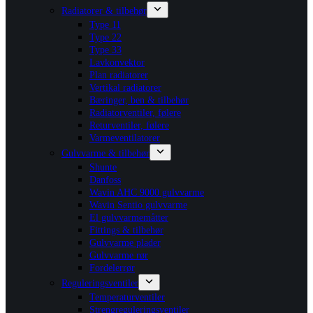
Radiatorer & tilbehør
Type 11
Type 22
Type 33
Lavkonvektor
Plan radiatorer
Vertikal radiatorer
Bæringer, ben & tilbehør
Radiatorventiler, følere
Returventiler, følere
Varmeventilatorer
Gulvvarme & tilbehør
Shunte
Danfoss
Wavin AHC 9000 gulvvarme
Wavin Sentio gulvvarme
El gulvvarmemåtter
Fittings & tilbehør
Gulvvarme plader
Gulvvarme rør
Fordelerrør
Reguleringsventiler
Temperaturventiler
Strengreguleringsventiler