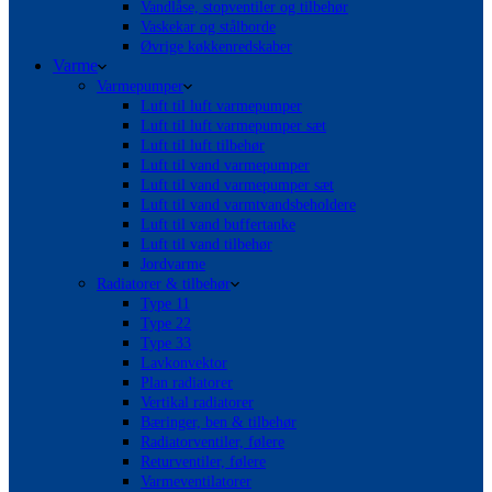
Vandlåse, stopventiler og tilbehør
Vaskekar og stålborde
Øvrige køkkenredskaber
Varme
Varmepumper
Luft til luft varmepumper
Luft til luft varmepumper sæt
Luft til luft tilbehør
Luft til vand varmepumper
Luft til vand varmepumper sæt
Luft til vand varmtvandsbeholdere
Luft til vand buffertanke
Luft til vand tilbehør
Jordvarme
Radiatorer & tilbehør
Type 11
Type 22
Type 33
Lavkonvektor
Plan radiatorer
Vertikal radiatorer
Bæringer, ben & tilbehør
Radiatorventiler, følere
Returventiler, følere
Varmeventilatorer