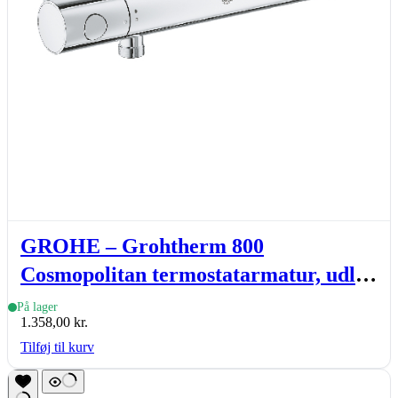
GROHE – Grohtherm 800
Cosmopolitan termostatarmatur, udløb
1/2″, bredde 298mm, krom
På lager
1.358,00
kr.
Tilføj til kurv