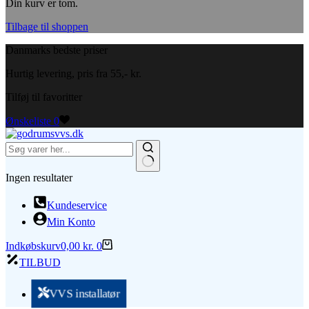
Din kurv er tom.
Tilbage til shoppen
Danmarks bedste priser
Hurtig levering, pris fra 55,- kr.
Tilføj til favoritter
Ønskeliste
0
Ingen resultater
Kundeservice
Min Konto
Indkøbskurv
0,00
kr.
0
TILBUD
VVS installatør