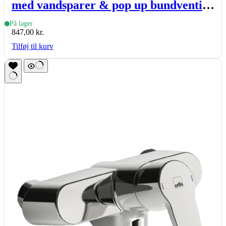
med vandsparer & pop up bundventil,
krom
På lager
847,00
kr.
Tilføj til kurv