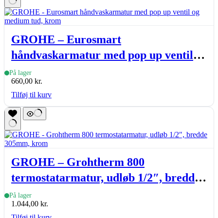
GROHE – Eurosmart
håndvaskarmatur med pop up ventil
og medium tud, krom
På lager
660,00
kr.
Tilføj til kurv
GROHE – Grohtherm 800
termostatarmatur, udløb 1/2″, bredde
305mm, krom
På lager
1.044,00
kr.
Tilføj til kurv