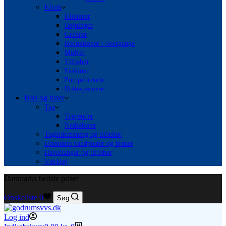
Kloak
Kloakrør
Bøjninger
Grenrør
Reduktioner / overgange
Muffer
Tilbehør
Faskiner
Pumpebrønde
Rottespærrere
Hus og have
Tag
Tagrender
Nedløbsrør
Taginddækning og tilbehør
Udendørs vandposter og bruser
Haveslanger og tilbehør
Værktøj
Danmarks bedste priser
Ønskeliste
0
Søg
Log ind