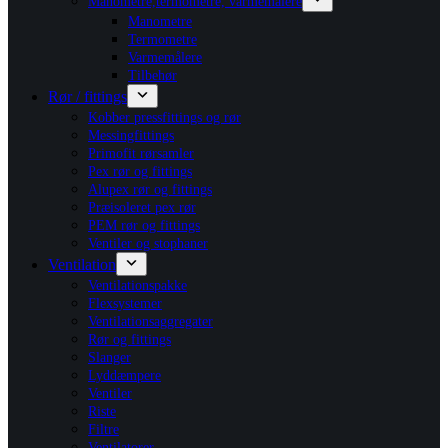
Manometre,termometre, varmemålere
Manometre
Termometre
Varmemålere
Tilbehør
Rør / fittings
Kobber pressfittings og rør
Messingfittings
Primofit rørsamler
Pex rør og fittings
Alupex rør og fittings
Præisoleret pex rør
PEM rør og fittings
Ventiler og stophaner
Ventilation
Ventilationspakke
Flexsystemer
Ventilationsaggregater
Rør og fittings
Slanger
Lyddæmpere
Ventiler
Riste
Filtre
Ventilatorer