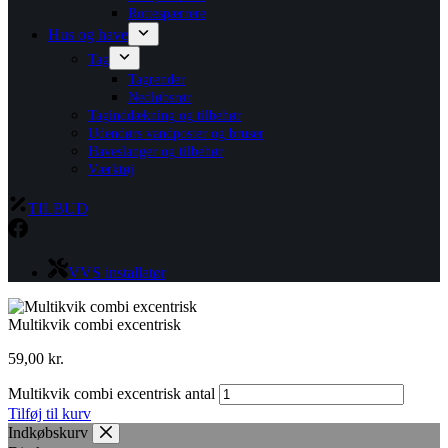
Rottespærrere
Hus og have
Tag
Tagrender
Nedløbsrør
Taginddækning og tilbehør
Udendørs vandposter og bruser
Haveslanger og tilbehør
Værktøj
TILBUD
VVS installatør
Multikvik combi excentrisk
59,00
kr.
Multikvik combi excentrisk antal
Tilføj til kurv
Indkøbskurv