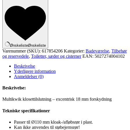
Ønskeliste
Ønskeliste
Varenummer (SKU):
617854206
Kategorier:
Badeværelse
,
Tilbehør
og reservedele
,
Toiletter, sæder og cisterner
EAN:
5027274004102
Beskrivelse
Yderligere information
Anmeldelser (0)
Beskrivelse:
Multikwik klosettilslutning – excentrisk 18 mm forskydning
Tekniske specifikationer
Passer til Ø110 mm kloak-/afløbsrør i plast.
Kan ikke anvendes til støbejernsrør!