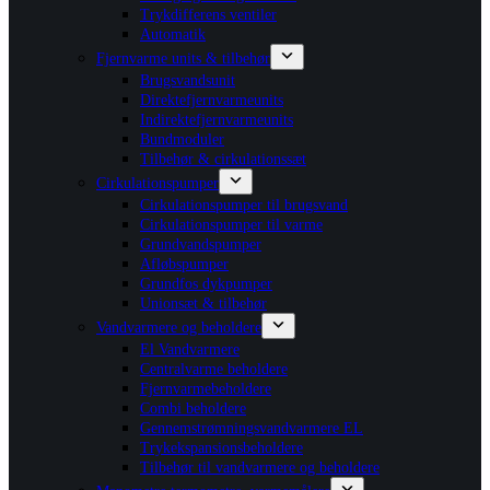
Trykdifferens ventiler
Automatik
Fjernvarme units & tilbehør
Brugsvandsunit
Direktefjernvarmeunits
Indirektefjernvarmeunits
Bundmoduler
Tilbehør & cirkulationssæt
Cirkulationspumper
Cirkulationspumper til brugsvand
Cirkulationspumper til varme
Grundvandspumper
Afløbspumper
Grundfos dykpumper
Unionsæt & tilbehør
Vandvarmere og beholdere
El Vandvarmere
Centralvarme beholdere
Fjernvarmebeholdere
Combi beholdere
Gennemstrømningsvandvarmere EL
Trykekspansionsbeholdere
Tilbehør til vandvarmere og beholdere