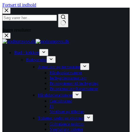
Fortsæt til indhold
Ingen resultater
Bad / køkken
Badeværelse
Armaturer og termostater
Håndvaskarmaturer
Indbygningsarmaturer
Brusesystemer til indbygning
Brusearmaturer/kararmaturer
Håndklæderadiatorer
Centralvarme
El
Ventilsæt og tilbehør
Toiletter, sæder og cisterner
Gulvstående toiletter
Væghængte toiletter