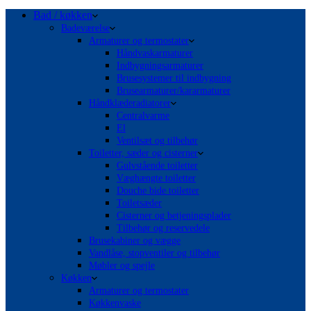
Bad / køkken
Badeværelse
Armaturer og termostater
Håndvaskarmaturer
Indbygningsarmaturer
Brusesystemer til indbygning
Brusearmaturer/kararmaturer
Håndklæderadiatorer
Centralvarme
El
Ventilsæt og tilbehør
Toiletter, sæder og cisterner
Gulvstående toiletter
Væghængte toiletter
Douche bide toiletter
Toiletsæder
Cisterner og betjeningsplader
Tilbehør og reservedele
Brusekabiner og vægge
Vandlåse, stopventiler og tilbehør
Møbler og spejle
Køkken
Armaturer og termostater
Køkkenvaske