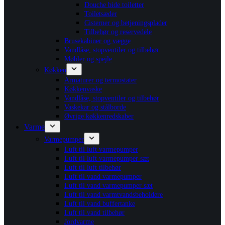
Douche bide toiletter
Toiletsæder
Cisterner og betjeningsplader
Tilbehør og reservedele
Brusekabiner og vægge
Vandlåse, stopventiler og tilbehør
Møbler og spejle
Køkken
Armaturer og termostater
Køkkenvaske
Vandlåse, stopventiler og tilbehør
Vaskekar og stålborde
Øvrige køkkenredskaber
Varme
Varmepumper
Luft til luft varmepumper
Luft til luft varmepumper sæt
Luft til luft tilbehør
Luft til vand varmepumper
Luft til vand varmepumper sæt
Luft til vand varmtvandsbeholdere
Luft til vand buffertanke
Luft til vand tilbehør
Jordvarme