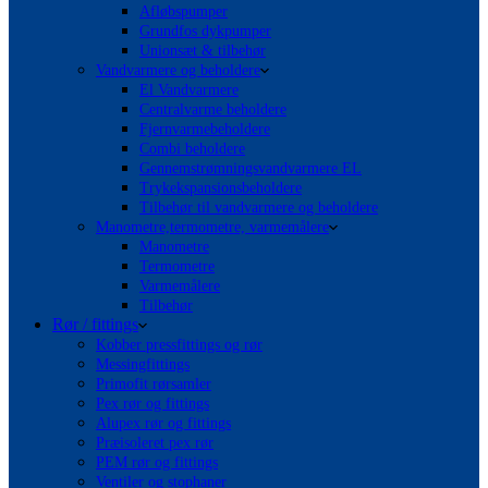
Afløbspumper
Grundfos dykpumper
Unionsæt & tilbehør
Vandvarmere og beholdere
El Vandvarmere
Centralvarme beholdere
Fjernvarmebeholdere
Combi beholdere
Gennemstrømningsvandvarmere EL
Trykekspansionsbeholdere
Tilbehør til vandvarmere og beholdere
Manometre,termometre, varmemålere
Manometre
Termometre
Varmemålere
Tilbehør
Rør / fittings
Kobber pressfittings og rør
Messingfittings
Primofit rørsamler
Pex rør og fittings
Alupex rør og fittings
Præisoleret pex rør
PEM rør og fittings
Ventiler og stophaner