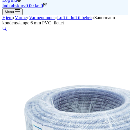
Log ind
Indkøbskurv
0,00
kr.
0
Menu
Hjem
Varme
Varmepumper
Luft til luft tilbehør
Sauermann –
kondensslange 6 mm PVC, flettet
🔍