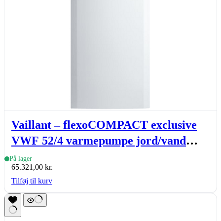
Vaillant – flexoCOMPACT exclusive
VWF 52/4 varmepumpe jord/vand
indedel med VVB 171 l,
På lager
65.321,00
kr.
varmtvandsbeholder
Tilføj til kurv