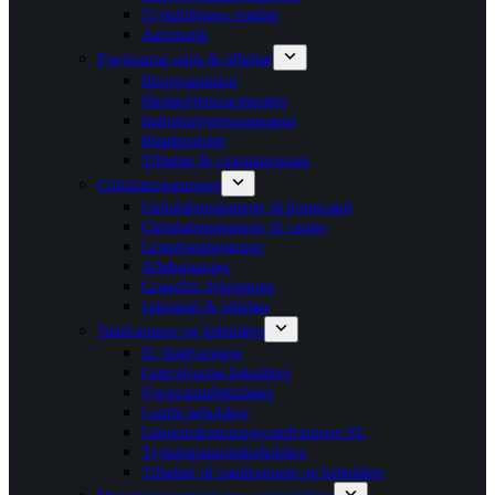
Trykdifferens ventiler
Automatik
Fjernvarme units & tilbehør
Brugsvandsunit
Direktefjernvarmeunits
Indirektefjernvarmeunits
Bundmoduler
Tilbehør & cirkulationssæt
Cirkulationspumper
Cirkulationspumper til brugsvand
Cirkulationspumper til varme
Grundvandspumper
Afløbspumper
Grundfos dykpumper
Unionsæt & tilbehør
Vandvarmere og beholdere
El Vandvarmere
Centralvarme beholdere
Fjernvarmebeholdere
Combi beholdere
Gennemstrømningsvandvarmere EL
Trykekspansionsbeholdere
Tilbehør til vandvarmere og beholdere