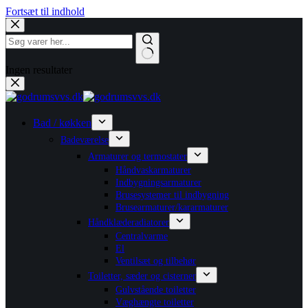
Fortsæt til indhold
Ingen resultater
Bad / køkken
Badeværelse
Armaturer og termostater
Håndvaskarmaturer
Indbygningsarmaturer
Brusesystemer til indbygning
Brusearmaturer/kararmaturer
Håndklæderadiatorer
Centralvarme
El
Ventilsæt og tilbehør
Toiletter, sæder og cisterner
Gulvstående toiletter
Væghængte toiletter