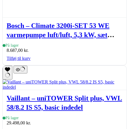
Bosch – Climate 3200i-SET 53 WE
varmepumpe luft/luft, 5,3 kW, sæt
(inde- & udedel.), hvid
På lager
8.687,00
kr.
Tilføj til kurv
Vaillant – uniTOWER Split plus, VWL
58/8.2 IS S5, basic indedel
På lager
29.498,00
kr.