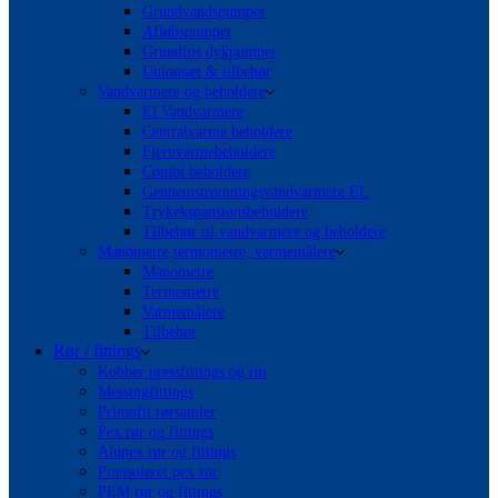
Grundvandspumper
Afløbspumper
Grundfos dykpumper
Unionsæt & tilbehør
Vandvarmere og beholdere
El Vandvarmere
Centralvarme beholdere
Fjernvarmebeholdere
Combi beholdere
Gennemstrømningsvandvarmere EL
Trykekspansionsbeholdere
Tilbehør til vandvarmere og beholdere
Manometre,termometre, varmemålere
Manometre
Termometre
Varmemålere
Tilbehør
Rør / fittings
Kobber pressfittings og rør
Messingfittings
Primofit rørsamler
Pex rør og fittings
Alupex rør og fittings
Præisoleret pex rør
PEM rør og fittings