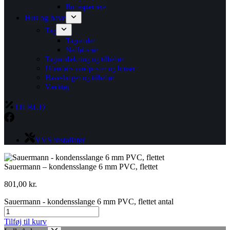
Rottespærrere
Hus og have
Tag
Tagrender
Nedløbsrør
Taginddækning og tilbehør
Udendørs vandposter og bruser
Haveslanger og tilbehør
Værktøj
TILBUD
VVS installatør
Sauermann – kondensslange 6 mm PVC, flettet
801,00
kr.
Sauermann - kondensslange 6 mm PVC, flettet antal
Tilføj til kurv