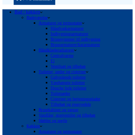
Bad / køkken
Badeværelse
Armaturer og termostater
Håndvaskarmaturer
Indbygningsarmaturer
Brusesystemer til indbygning
Brusearmaturer/kararmaturer
Håndklæderadiatorer
Centralvarme
El
Ventilsæt og tilbehør
Toiletter, sæder og cisterner
Gulvstående toiletter
Væghængte toiletter
Douche bide toiletter
Toiletsæder
Cisterner og betjeningsplader
Tilbehør og reservedele
Brusekabiner og vægge
Vandlåse, stopventiler og tilbehør
Møbler og spejle
Køkken
Armaturer og termostater