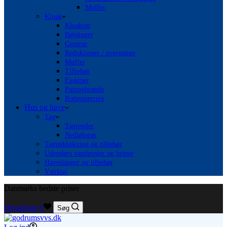
Muffer
Kloak
Kloakrør
Bøjninger
Grenrør
Reduktioner / overgange
Muffer
Tilbehør
Faskiner
Pumpebrønde
Rottespærrere
Hus og have
Tag
Tagrender
Nedløbsrør
Taginddækning og tilbehør
Udendørs vandposter og bruser
Haveslanger og tilbehør
Værktøj
Danmarks bedste priser
Ønskeliste
0
Søg