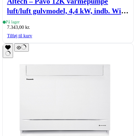
Altech – Pavo 12K varmepumpe
luft/luft gulvmodel, 4,4 kW, indb. Wi-
Fi, sæt (inde- & udedel.)
På lager
7.343,00
kr.
Tilføj til kurv