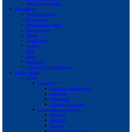
Ventiler og stophaner
Ventilation
Ventilationspakke
Flexsystemer
Ventilationsaggregater
Rør og fittings
Slanger
Lyddæmpere
Ventiler
Riste
Filtre
Ventilatorer
Taghætter og inddækninger
Afløb / kloak
Afløb
Gulvafløb
Gulvafløb firkantet/rund
Linjeafløb
Hjørneafløb
Tilbehør og vandlåse
Grå afløbsrør og fittings
Afløbsrør
Bøjninger
Grenrør
Reduktioner / overgange