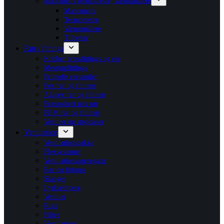
Manometre,termometre, varmemålere
Manometre
Termometre
Varmemålere
Tilbehør
Rør / fittings
Kobber pressfittings og rør
Messingfittings
Primofit rørsamler
Pex rør og fittings
Alupex rør og fittings
Præisoleret pex rør
PEM rør og fittings
Ventiler og stophaner
Ventilation
Ventilationspakke
Flexsystemer
Ventilationsaggregater
Rør og fittings
Slanger
Lyddæmpere
Ventiler
Riste
Filtre
Ventilatorer