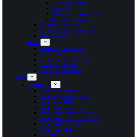
Douche bide toiletter
Toiletsæder
Cisterner og betjeningsplader
Tilbehør og reservedele
Brusekabiner og vægge
Vandlåse, stopventiler og tilbehør
Møbler og spejle
Køkken
Armaturer og termostater
Køkkenvaske
Vandlåse, stopventiler og tilbehør
Vaskekar og stålborde
Øvrige køkkenredskaber
Varme
Varmepumper
Luft til luft varmepumper
Luft til luft varmepumper sæt
Luft til luft tilbehør
Luft til vand varmepumper
Luft til vand varmepumper sæt
Luft til vand varmtvandsbeholdere
Luft til vand buffertanke
Luft til vand tilbehør
Jordvarme