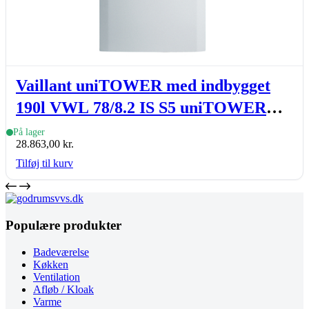
Vaillant uniTOWER med indbygget
190l VWL 78/8.2 IS S5 uniTOWER
basic, indedel
På lager
28.863,00
kr.
Tilføj til kurv
Populære produkter
Badeværelse
Køkken
Ventilation
Afløb / Kloak
Varme