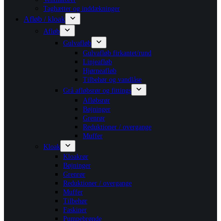
Taghætter og inddækninger
Afløb / kloak
Afløb
Gulvafløb
Gulvafløb firkantet/rund
Linjeafløb
Hjørneafløb
Tilbehør og vandlåse
Grå afløbsrør og fittings
Afløbsrør
Bøjninger
Grenrør
Reduktioner / overgange
Muffer
Kloak
Kloakrør
Bøjninger
Grenrør
Reduktioner / overgange
Muffer
Tilbehør
Faskiner
Pumpebrønde