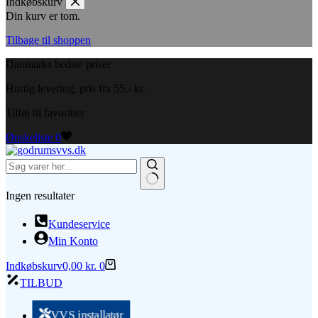
Indkøbskurv
Din kurv er tom.
Tilbage til shoppen
Danmarks bedste priser
Hurtig levering, pris fra 55,- kr.
Tilføj til favoritter
Ønskeliste
0
Ingen resultater
Kundeservice
Min Konto
Indkøbskurv
0,00
kr.
0
TILBUD
VVS installatør