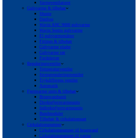
Varmeventilatorer
Gulvvarme & tilbehør
Shunte
Danfoss
Wavin AHC 9000 gulvvarme
Wavin Sentio gulvvarme
El gulvvarmemåtter
Fittings & tilbehør
Gulvvarme plader
Gulvvarme rør
Fordelerrør
Reguleringsventiler
Temperaturventiler
Strengreguleringsventiler
Trykdifferens ventiler
Automatik
Fjernvarme units & tilbehør
Brugsvandsunit
Direktefjernvarmeunits
Indirektefjernvarmeunits
Bundmoduler
Tilbehør & cirkulationssæt
Cirkulationspumper
Cirkulationspumper til brugsvand
Cirkulationspumper til varme