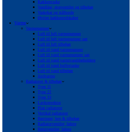
Køkkenvaske
Vandlåse, stopventiler og tilbehør
Vaskekar og stålborde
Øvrige køkkenredskaber
Varme
Varmepumper
Luft til luft varmepumper
Luft til luft varmepumper sæt
Luft til luft tilbehør
Luft til vand varmepumper
Luft til vand varmepumper sæt
Luft til vand varmtvandsbeholdere
Luft til vand buffertanke
Luft til vand tilbehør
Jordvarme
Radiatorer & tilbehør
Type 11
Type 22
Type 33
Lavkonvektor
Plan radiatorer
Vertikal radiatorer
Bæringer, ben & tilbehør
Radiatorventiler, følere
Returventiler, følere