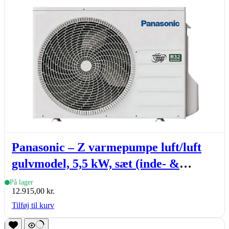
Panasonic – Z varmepumpe luft/luft
gulvmodel, 5,5 kW, sæt (inde- &
udedel.)
På lager
12.915,00
kr.
Tilføj til kurv