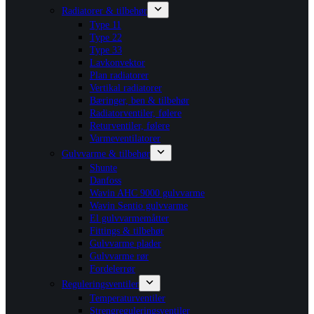
Radiatorer & tilbehør
Type 11
Type 22
Type 33
Lavkonvektor
Plan radiatorer
Vertikal radiatorer
Bæringer, ben & tilbehør
Radiatorventiler, følere
Returventiler, følere
Varmeventilatorer
Gulvvarme & tilbehør
Shunte
Danfoss
Wavin AHC 9000 gulvvarme
Wavin Sentio gulvvarme
El gulvvarmemåtter
Fittings & tilbehør
Gulvvarme plader
Gulvvarme rør
Fordelerrør
Reguleringsventiler
Temperaturventiler
Strengreguleringsventiler