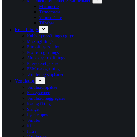
Manometre,termometre, varmemålere
Manometre
Termometre
Varmemålere
Tilbehør
Rør / fittings
Kobber pressfittings og rør
Messingfittings
Primofit rørsamler
Pex rør og fittings
Alupex rør og fittings
Præisoleret pex rør
PEM rør og fittings
Ventiler og stophaner
Ventilation
Ventilationspakke
Flexsystemer
Ventilationsaggregater
Rør og fittings
Slanger
Lyddæmpere
Ventiler
Riste
Filtre
Ventilatorer