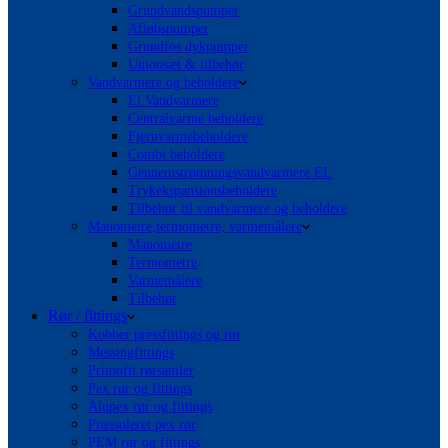
Grundvandspumper
Afløbspumper
Grundfos dykpumper
Unionsæt & tilbehør
Vandvarmere og beholdere
El Vandvarmere
Centralvarme beholdere
Fjernvarmebeholdere
Combi beholdere
Gennemstrømningsvandvarmere EL
Trykekspansionsbeholdere
Tilbehør til vandvarmere og beholdere
Manometre,termometre, varmemålere
Manometre
Termometre
Varmemålere
Tilbehør
Rør / fittings
Kobber pressfittings og rør
Messingfittings
Primofit rørsamler
Pex rør og fittings
Alupex rør og fittings
Præisoleret pex rør
PEM rør og fittings