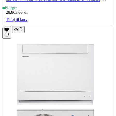
basic, indedel
På lager
28.863,00
kr.
Tilføj til kurv