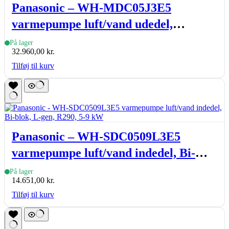
Panasonic – WH-MDC05J3E5
varmepumpe luft/vand udedel,
Aquarea monoblock, J-gen., 5 kW
På lager
32.960,00
kr.
Tilføj til kurv
Panasonic – WH-SDC0509L3E5
varmepumpe luft/vand indedel, Bi-
blok, L-gen, R290, 5-9 kW
På lager
14.651,00
kr.
Tilføj til kurv