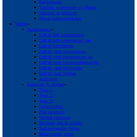
Køkkenvaske
Vandlåse, stopventiler og tilbehør
Vaskekar og stålborde
Øvrige køkkenredskaber
Varme
Varmepumper
Luft til luft varmepumper
Luft til luft varmepumper sæt
Luft til luft tilbehør
Luft til vand varmepumper
Luft til vand varmepumper sæt
Luft til vand varmtvandsbeholdere
Luft til vand buffertanke
Luft til vand tilbehør
Jordvarme
Radiatorer & tilbehør
Type 11
Type 22
Type 33
Lavkonvektor
Plan radiatorer
Vertikal radiatorer
Bæringer, ben & tilbehør
Radiatorventiler, følere
Returventiler, følere