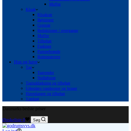
Muffer
Kloak
Kloakrør
Bøjninger
Grenrør
Reduktioner / overgange
Muffer
Tilbehør
Faskiner
Pumpebrønde
Rottespærrere
Hus og have
Tag
Tagrender
Nedløbsrør
Taginddækning og tilbehør
Udendørs vandposter og bruser
Haveslanger og tilbehør
Værktøj
Danmarks bedste priser
Ønskeliste
0
Søg