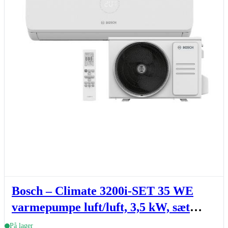
Bosch – Climate 3200i-SET 35 WE
varmepumpe luft/luft, 3,5 kW, sæt
(inde- & udedel.), hvid
På lager