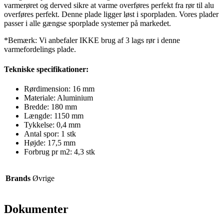
varmerøret og derved sikre at varme overføres perfekt fra rør til alu
overføres perfekt. Denne plade ligger løst i sporpladen. Vores plader
passer i alle gængse sporplade systemer på markedet.
*Bemærk: Vi anbefaler IKKE brug af 3 lags rør i denne
varmefordelings plade.
Tekniske specifikationer:
Rørdimension: 16 mm
Materiale: Aluminium
Bredde: 180 mm
Længde: 1150 mm
Tykkelse: 0,4 mm
Antal spor:
1 s
tk
Højde:
17,5
mm
Forbrug pr m2:
4,3 s
tk
Brands
Øvrige
Dokumenter