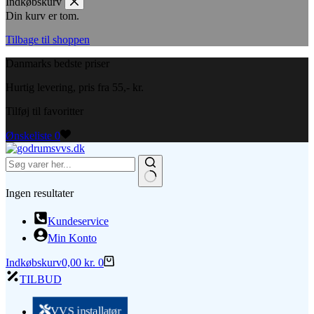
Indkøbskurv
Din kurv er tom.
Tilbage til shoppen
Danmarks bedste priser
Hurtig levering, pris fra 55,- kr.
Tilføj til favoritter
Ønskeliste
0
Ingen resultater
Kundeservice
Min Konto
Indkøbskurv
0,00
kr.
0
TILBUD
VVS installatør