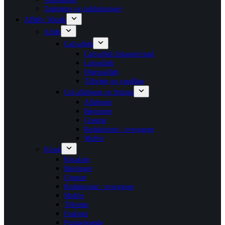
Taghætter og inddækninger
Afløb / kloak
Afløb
Gulvafløb
Gulvafløb firkantet/rund
Linjeafløb
Hjørneafløb
Tilbehør og vandlåse
Grå afløbsrør og fittings
Afløbsrør
Bøjninger
Grenrør
Reduktioner / overgange
Muffer
Kloak
Kloakrør
Bøjninger
Grenrør
Reduktioner / overgange
Muffer
Tilbehør
Faskiner
Pumpebrønde