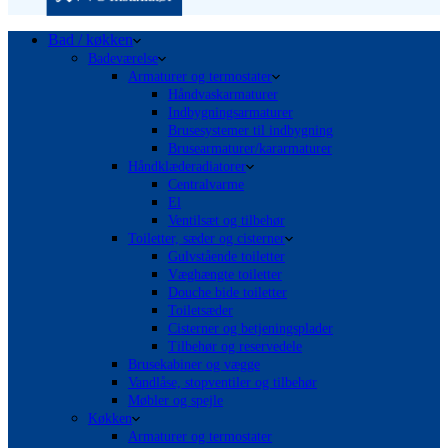
Bad / køkken
Badeværelse
Armaturer og termostater
Håndvaskarmaturer
Indbygningsarmaturer
Brusesystemer til indbygning
Brusearmaturer/kararmaturer
Håndklæderadiatorer
Centralvarme
El
Ventilsæt og tilbehør
Toiletter, sæder og cisterner
Gulvstående toiletter
Væghængte toiletter
Douche bide toiletter
Toiletsæder
Cisterner og betjeningsplader
Tilbehør og reservedele
Brusekabiner og vægge
Vandlåse, stopventiler og tilbehør
Møbler og spejle
Køkken
Armaturer og termostater