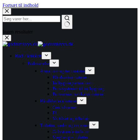
Fortsæt til indhold
Ingen resultater
Bad / køkken
Badeværelse
Armaturer og termostater
Håndvaskarmaturer
Indbygningsarmaturer
Brusesystemer til indbygning
Brusearmaturer/kararmaturer
Håndklæderadiatorer
Centralvarme
El
Ventilsæt og tilbehør
Toiletter, sæder og cisterner
Gulvstående toiletter
Væghængte toiletter