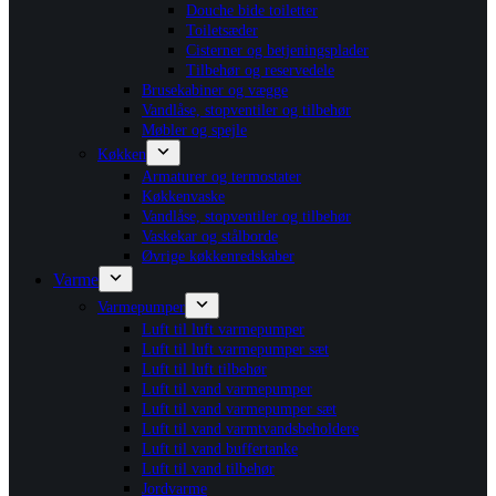
Douche bide toiletter
Toiletsæder
Cisterner og betjeningsplader
Tilbehør og reservedele
Brusekabiner og vægge
Vandlåse, stopventiler og tilbehør
Møbler og spejle
Køkken
Armaturer og termostater
Køkkenvaske
Vandlåse, stopventiler og tilbehør
Vaskekar og stålborde
Øvrige køkkenredskaber
Varme
Varmepumper
Luft til luft varmepumper
Luft til luft varmepumper sæt
Luft til luft tilbehør
Luft til vand varmepumper
Luft til vand varmepumper sæt
Luft til vand varmtvandsbeholdere
Luft til vand buffertanke
Luft til vand tilbehør
Jordvarme