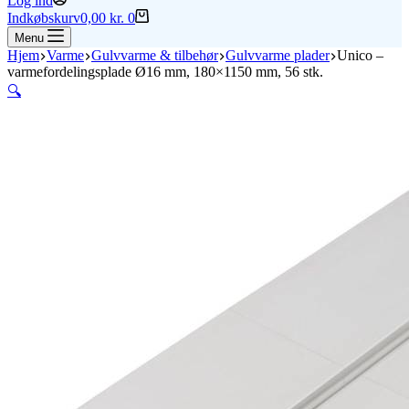
Log ind
Indkøbskurv
0,00
kr.
0
Menu
Hjem
Varme
Gulvvarme & tilbehør
Gulvvarme plader
Unico –
varmefordelingsplade Ø16 mm, 180×1150 mm, 56 stk.
🔍