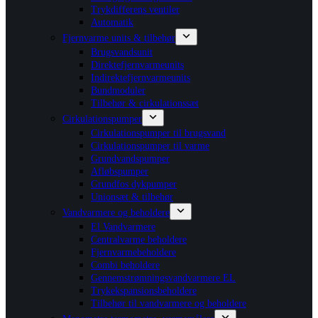
Trykdifferens ventiler
Automatik
Fjernvarme units & tilbehør
Brugsvandsunit
Direktefjernvarmeunits
Indirektefjernvarmeunits
Bundmoduler
Tilbehør & cirkulationssæt
Cirkulationspumper
Cirkulationspumper til brugsvand
Cirkulationspumper til varme
Grundvandspumper
Afløbspumper
Grundfos dykpumper
Unionsæt & tilbehør
Vandvarmere og beholdere
El Vandvarmere
Centralvarme beholdere
Fjernvarmebeholdere
Combi beholdere
Gennemstrømningsvandvarmere EL
Trykekspansionsbeholdere
Tilbehør til vandvarmere og beholdere