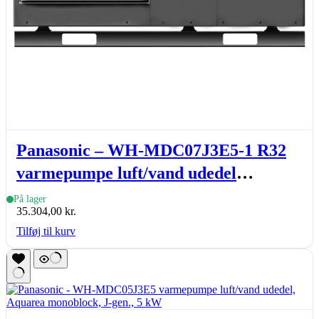
Panasonic – WH-MDC07J3E5-1 R32
varmepumpe luft/vand udedel
Aquarea monoblock, J-gen., 7 kW
På lager
35.304,00
kr.
Tilføj til kurv