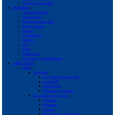
Ventiler og stophaner
Ventilation
Ventilationspakke
Flexsystemer
Ventilationsaggregater
Rør og fittings
Slanger
Lyddæmpere
Ventiler
Riste
Filtre
Ventilatorer
Taghætter og inddækninger
Afløb / kloak
Afløb
Gulvafløb
Gulvafløb firkantet/rund
Linjeafløb
Hjørneafløb
Tilbehør og vandlåse
Grå afløbsrør og fittings
Afløbsrør
Bøjninger
Grenrør
Reduktioner / overgange