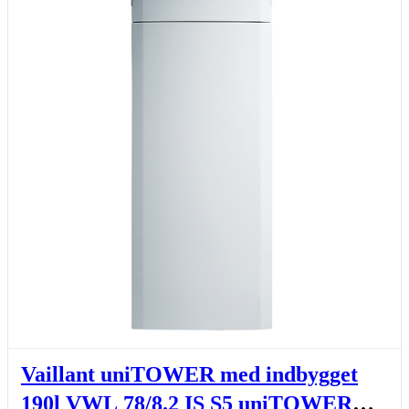
Vaillant uniTOWER med indbygget
190l VWL 78/8.2 IS S5 uniTOWER