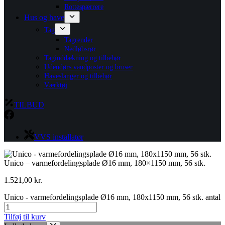
Rottespærrere
Hus og have
Tag
Tagrender
Nedløbsrør
Taginddækning og tilbehør
Udendørs vandposter og bruser
Haveslanger og tilbehør
Værktøj
TILBUD
VVS installatør
Unico – varmefordelingsplade Ø16 mm, 180×1150 mm, 56 stk.
1.521,00
kr.
Unico - varmefordelingsplade Ø16 mm, 180x1150 mm, 56 stk. antal
Tilføj til kurv