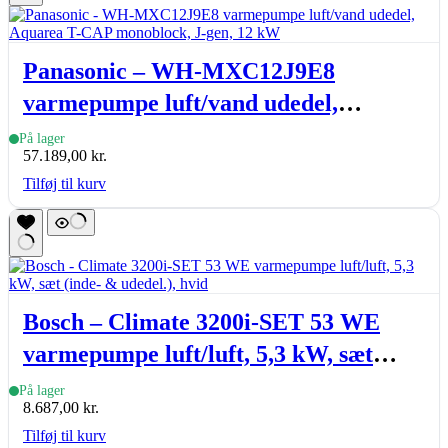
Panasonic – WH-MXC12J9E8
varmepumpe luft/vand udedel,
Aquarea T-CAP monoblock, J-gen, 12
På lager
57.189,00
kr.
kW
Tilføj til kurv
Bosch – Climate 3200i-SET 53 WE
varmepumpe luft/luft, 5,3 kW, sæt
(inde- & udedel.), hvid
På lager
8.687,00
kr.
Tilføj til kurv