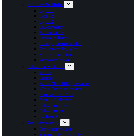
Radiatorer & tilbehør
Type 11
Type 22
Type 33
Lavkonvektor
Plan radiatorer
Vertikal radiatorer
Bæringer, ben & tilbehør
Radiatorventiler, følere
Returventiler, følere
Varmeventilatorer
Gulvvarme & tilbehør
Shunte
Danfoss
Wavin AHC 9000 gulvvarme
Wavin Sentio gulvvarme
El gulvvarmemåtter
Fittings & tilbehør
Gulvvarme plader
Gulvvarme rør
Fordelerrør
Reguleringsventiler
Temperaturventiler
Strengreguleringsventiler