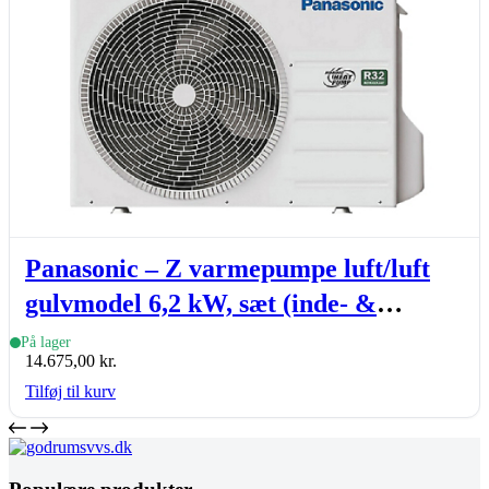
Panasonic – Z varmepumpe luft/luft
gulvmodel 6,2 kW, sæt (inde- &
udedel.)
På lager
14.675,00
kr.
Tilføj til kurv