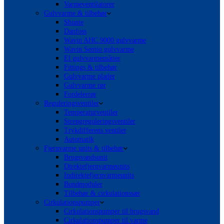
Varmeventilatorer
Gulvvarme & tilbehør
Shunte
Danfoss
Wavin AHC 9000 gulvvarme
Wavin Sentio gulvvarme
El gulvvarmemåtter
Fittings & tilbehør
Gulvvarme plader
Gulvvarme rør
Fordelerrør
Reguleringsventiler
Temperaturventiler
Strengreguleringsventiler
Trykdifferens ventiler
Automatik
Fjernvarme units & tilbehør
Brugsvandsunit
Direktefjernvarmeunits
Indirektefjernvarmeunits
Bundmoduler
Tilbehør & cirkulationssæt
Cirkulationspumper
Cirkulationspumper til brugsvand
Cirkulationspumper til varme