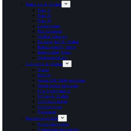
Radiatorer & tilbehør
Type 11
Type 22
Type 33
Lavkonvektor
Plan radiatorer
Vertikal radiatorer
Bæringer, ben & tilbehør
Radiatorventiler, følere
Returventiler, følere
Varmeventilatorer
Gulvvarme & tilbehør
Shunte
Danfoss
Wavin AHC 9000 gulvvarme
Wavin Sentio gulvvarme
El gulvvarmemåtter
Fittings & tilbehør
Gulvvarme plader
Gulvvarme rør
Fordelerrør
Reguleringsventiler
Temperaturventiler
Strengreguleringsventiler