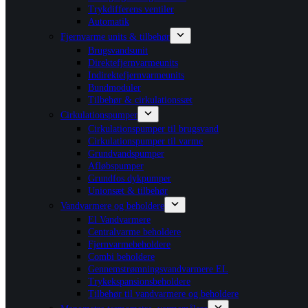
Trykdifferens ventiler
Automatik
Fjernvarme units & tilbehør
Brugsvandsunit
Direktefjernvarmeunits
Indirektefjernvarmeunits
Bundmoduler
Tilbehør & cirkulationssæt
Cirkulationspumper
Cirkulationspumper til brugsvand
Cirkulationspumper til varme
Grundvandspumper
Afløbspumper
Grundfos dykpumper
Unionsæt & tilbehør
Vandvarmere og beholdere
El Vandvarmere
Centralvarme beholdere
Fjernvarmebeholdere
Combi beholdere
Gennemstrømningsvandvarmere EL
Trykekspansionsbeholdere
Tilbehør til vandvarmere og beholdere