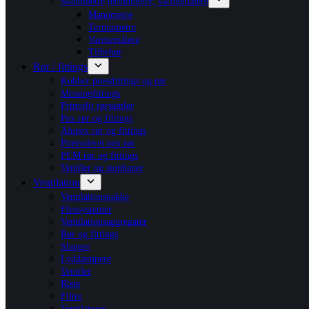
Manometre,termometre, varmemålere
Manometre
Termometre
Varmemålere
Tilbehør
Rør / fittings
Kobber pressfittings og rør
Messingfittings
Primofit rørsamler
Pex rør og fittings
Alupex rør og fittings
Præisoleret pex rør
PEM rør og fittings
Ventiler og stophaner
Ventilation
Ventilationspakke
Flexsystemer
Ventilationsaggregater
Rør og fittings
Slanger
Lyddæmpere
Ventiler
Riste
Filtre
Ventilatorer