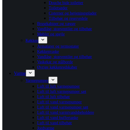
Douche bide toiletter
Toiletsæder
Cisterner og betjeningsplader
Tilbehør og reservedele
Brusekabiner og vægge
Vandlåse, stopventiler og tilbehør
Møbler og spejle
Køkken
Armaturer og termostater
Køkkenvaske
Vandlåse, stopventiler og tilbehør
Vaskekar og stålborde
Øvrige køkkenredskaber
Varme
Varmepumper
Luft til luft varmepumper
Luft til luft varmepumper sæt
Luft til luft tilbehør
Luft til vand varmepumper
Luft til vand varmepumper sæt
Luft til vand varmtvandsbeholdere
Luft til vand buffertanke
Luft til vand tilbehør
Jordvarme