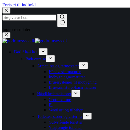
Fortsæt til indhold
Ingen resultater
Bad / køkken
Badeværelse
Armaturer og termostater
Håndvaskarmaturer
Indbygningsarmaturer
Brusesystemer til indbygning
Brusearmaturer/kararmaturer
Håndklæderadiatorer
Centralvarme
El
Ventilsæt og tilbehør
Toiletter, sæder og cisterner
Gulvstående toiletter
Væghængte toiletter