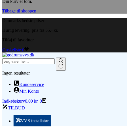
Din kurv er tom.
Tilbage til shoppen
Danmarks bedste priser
Hurtig levering, pris fra 55,- kr.
Tilføj til favoritter
Ønskeliste
0
Ingen resultater
Kundeservice
Min Konto
Indkøbskurv
0,00
kr.
0
TILBUD
VVS installatør