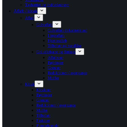
Taghætter og inddækninger
Afløb / kloak
Afløb
Gulvafløb
Gulvafløb firkantet/rund
Linjeafløb
Hjørneafløb
Tilbehør og vandlåse
Grå afløbsrør og fittings
Afløbsrør
Bøjninger
Grenrør
Reduktioner / overgange
Muffer
Kloak
Kloakrør
Bøjninger
Grenrør
Reduktioner / overgange
Muffer
Tilbehør
Faskiner
Pumpebrønde