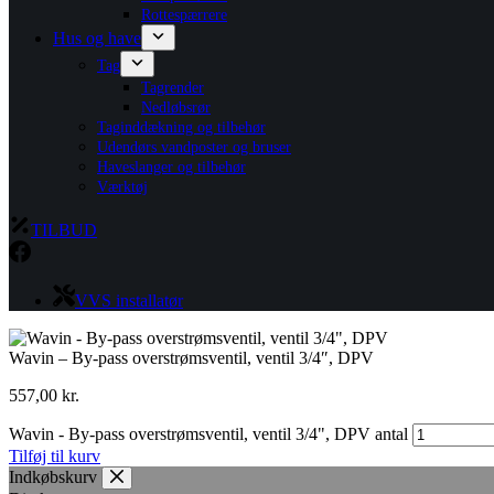
Rottespærrere
Hus og have
Tag
Tagrender
Nedløbsrør
Taginddækning og tilbehør
Udendørs vandposter og bruser
Haveslanger og tilbehør
Værktøj
TILBUD
VVS installatør
Wavin – By-pass overstrømsventil, ventil 3/4″, DPV
557,00
kr.
Wavin - By-pass overstrømsventil, ventil 3/4", DPV antal
Tilføj til kurv
Indkøbskurv