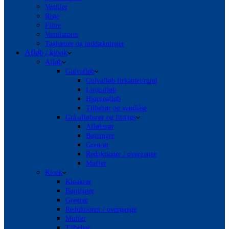
Ventiler
Riste
Filtre
Ventilatorer
Taghætter og inddækninger
Afløb / kloak
Afløb
Gulvafløb
Gulvafløb firkantet/rund
Linjeafløb
Hjørneafløb
Tilbehør og vandlåse
Grå afløbsrør og fittings
Afløbsrør
Bøjninger
Grenrør
Reduktioner / overgange
Muffer
Kloak
Kloakrør
Bøjninger
Grenrør
Reduktioner / overgange
Muffer
Tilbehør