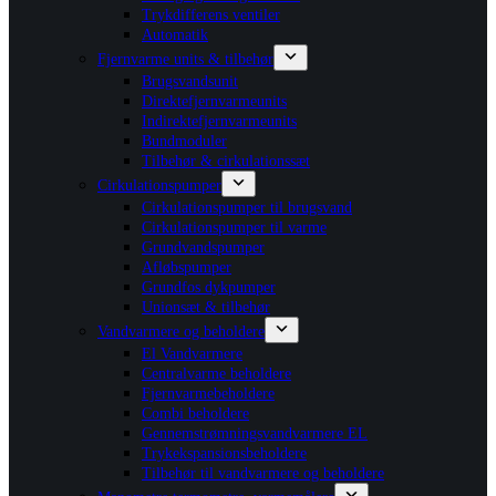
Trykdifferens ventiler
Automatik
Fjernvarme units & tilbehør
Brugsvandsunit
Direktefjernvarmeunits
Indirektefjernvarmeunits
Bundmoduler
Tilbehør & cirkulationssæt
Cirkulationspumper
Cirkulationspumper til brugsvand
Cirkulationspumper til varme
Grundvandspumper
Afløbspumper
Grundfos dykpumper
Unionsæt & tilbehør
Vandvarmere og beholdere
El Vandvarmere
Centralvarme beholdere
Fjernvarmebeholdere
Combi beholdere
Gennemstrømningsvandvarmere EL
Trykekspansionsbeholdere
Tilbehør til vandvarmere og beholdere