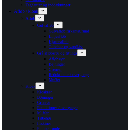
Taghætter og inddækninger
Afløb / kloak
Afløb
Gulvafløb
Gulvafløb firkantet/rund
Linjeafløb
Hjørneafløb
Tilbehør og vandlåse
Grå afløbsrør og fittings
Afløbsrør
Bøjninger
Grenrør
Reduktioner / overgange
Muffer
Kloak
Kloakrør
Bøjninger
Grenrør
Reduktioner / overgange
Muffer
Tilbehør
Faskiner
Pumpebrønde