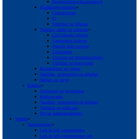
Brusearmaturer/kararmaturer
Håndklæderadiatorer
Centralvarme
El
Ventilsæt og tilbehør
Toiletter, sæder og cisterner
Gulvstående toiletter
Væghængte toiletter
Douche bide toiletter
Toiletsæder
Cisterner og betjeningsplader
Tilbehør og reservedele
Brusekabiner og vægge
Vandlåse, stopventiler og tilbehør
Møbler og spejle
Køkken
Armaturer og termostater
Køkkenvaske
Vandlåse, stopventiler og tilbehør
Vaskekar og stålborde
Øvrige køkkenredskaber
Varme
Varmepumper
Luft til luft varmepumper
Luft til luft varmepumper sæt