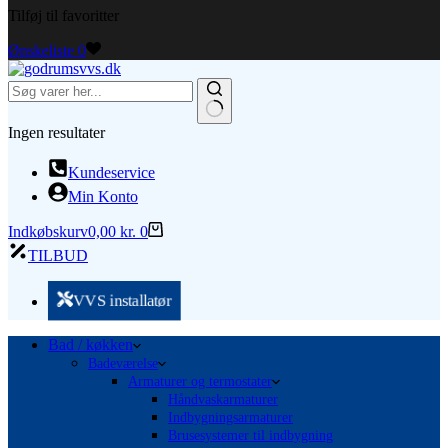
Tilføj til favoritter
Ønskeliste
0
Ingen resultater
Kundeservice
Min Konto
Indkøbskurv
0,00
kr.
0
TILBUD
VVS installatør
Bad / køkken
Badeværelse
Armaturer og termostater
Håndvaskarmaturer
Indbygningsarmaturer
Brusesystemer til indbygning