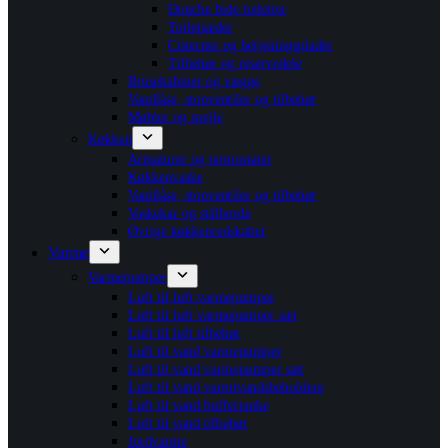
Douche bide toiletter
Toiletsæder
Cisterner og betjeningsplader
Tilbehør og reservedele
Brusekabiner og vægge
Vandlåse, stopventiler og tilbehør
Møbler og spejle
Køkken
Armaturer og termostater
Køkkenvaske
Vandlåse, stopventiler og tilbehør
Vaskekar og stålborde
Øvrige køkkenredskaber
Varme
Varmepumper
Luft til luft varmepumper
Luft til luft varmepumper sæt
Luft til luft tilbehør
Luft til vand varmepumper
Luft til vand varmepumper sæt
Luft til vand varmtvandsbeholdere
Luft til vand buffertanke
Luft til vand tilbehør
Jordvarme