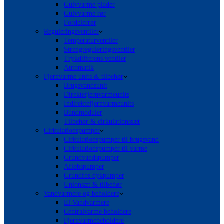
Gulvvarme plader
Gulvvarme rør
Fordelerrør
Reguleringsventiler
Temperaturventiler
Strengreguleringsventiler
Trykdifferens ventiler
Automatik
Fjernvarme units & tilbehør
Brugsvandsunit
Direktefjernvarmeunits
Indirektefjernvarmeunits
Bundmoduler
Tilbehør & cirkulationssæt
Cirkulationspumper
Cirkulationspumper til brugsvand
Cirkulationspumper til varme
Grundvandspumper
Afløbspumper
Grundfos dykpumper
Unionsæt & tilbehør
Vandvarmere og beholdere
El Vandvarmere
Centralvarme beholdere
Fjernvarmebeholdere