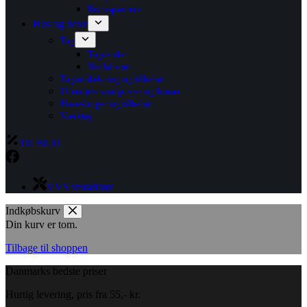
Rottespærrere
Hus og have
Tag
Tagrender
Nedløbsrør
Taginddækning og tilbehør
Udendørs vandposter og bruser
Haveslanger og tilbehør
Værktøj
TILBUD
VVS installatør
Indkøbskurv
Din kurv er tom.
Tilbage til shoppen
Danmarks bedste priser
Hurtig levering, pris fra 55,- kr.