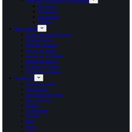
Manometre,termometre, varmemålere
Manometre
Termometre
Varmemålere
Tilbehør
Rør / fittings
Kobber pressfittings og rør
Messingfittings
Primofit rørsamler
Pex rør og fittings
Alupex rør og fittings
Præisoleret pex rør
PEM rør og fittings
Ventiler og stophaner
Ventilation
Ventilationspakke
Flexsystemer
Ventilationsaggregater
Rør og fittings
Slanger
Lyddæmpere
Ventiler
Riste
Filtre
Ventilatorer