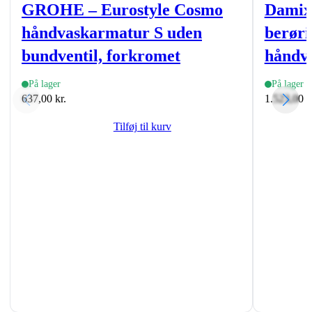
GROHE – Eurostyle Cosmo
Damixa
håndvaskarmatur S uden
berøri
bundventil, forkromet
håndv
På lager
På lager
637,00
kr.
1.523,00
k
Tilføj til kurv