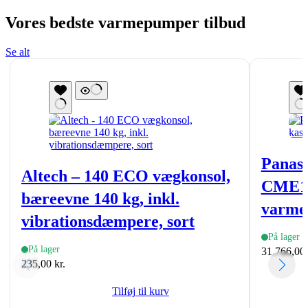
Vores bedste varmepumper tilbud
Se alt
Panas
Altech – 140 ECO vægkonsol,
CME10 
bæreevne 140 kg, inkl.
varme
vibrationsdæmpere, sort
På lager
På lager
31.766,00
235,00
kr.
Tilføj til kurv