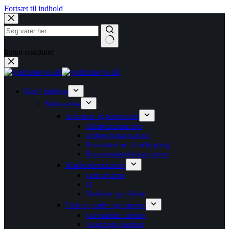
Fortsæt til indhold
Ingen resultater
Bad / køkken
Badeværelse
Armaturer og termostater
Håndvaskarmaturer
Indbygningsarmaturer
Brusesystemer til indbygning
Brusearmaturer/kararmaturer
Håndklæderadiatorer
Centralvarme
El
Ventilsæt og tilbehør
Toiletter, sæder og cisterner
Gulvstående toiletter
Væghængte toiletter