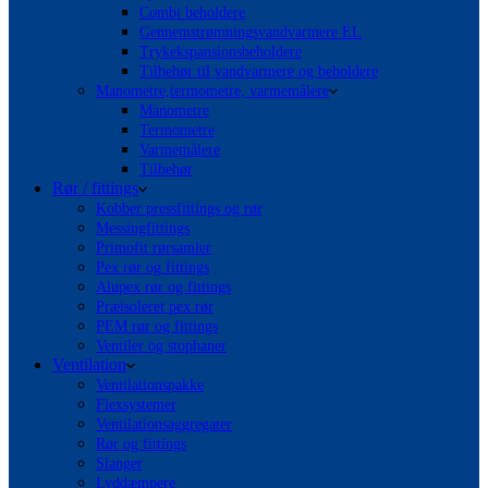
Combi beholdere
Gennemstrømningsvandvarmere EL
Trykekspansionsbeholdere
Tilbehør til vandvarmere og beholdere
Manometre,termometre, varmemålere
Manometre
Termometre
Varmemålere
Tilbehør
Rør / fittings
Kobber pressfittings og rør
Messingfittings
Primofit rørsamler
Pex rør og fittings
Alupex rør og fittings
Præisoleret pex rør
PEM rør og fittings
Ventiler og stophaner
Ventilation
Ventilationspakke
Flexsystemer
Ventilationsaggregater
Rør og fittings
Slanger
Lyddæmpere