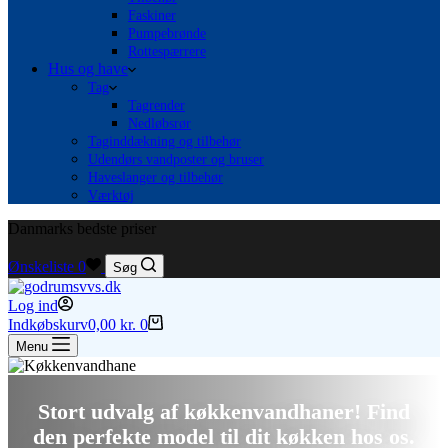
Faskiner
Pumpebrønde
Rottespærrere
Hus og have
Tag
Tagrender
Nedløbsrør
Taginddækning og tilbehør
Udendørs vandposter og bruser
Haveslanger og tilbehør
Værktøj
Danmarks bedste priser
Ønskeliste
0
Søg
Log ind
Indkøbskurv
0,00
kr.
0
Menu
Stort udvalg af køkkenvandhaner! Find
den perfekte model til dit køkken hos os.