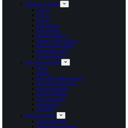
Radiatorer & tilbehør
Type 11
Type 22
Type 33
Lavkonvektor
Plan radiatorer
Vertikal radiatorer
Bæringer, ben & tilbehør
Radiatorventiler, følere
Returventiler, følere
Varmeventilatorer
Gulvvarme & tilbehør
Shunte
Danfoss
Wavin AHC 9000 gulvvarme
Wavin Sentio gulvvarme
El gulvvarmemåtter
Fittings & tilbehør
Gulvvarme plader
Gulvvarme rør
Fordelerrør
Reguleringsventiler
Temperaturventiler
Strengreguleringsventiler