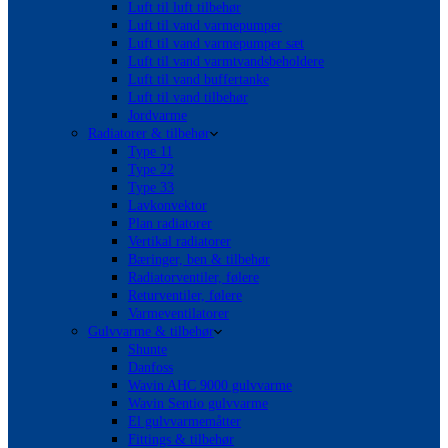
Luft til luft tilbehør
Luft til vand varmepumper
Luft til vand varmepumper sæt
Luft til vand varmtvandsbeholdere
Luft til vand buffertanke
Luft til vand tilbehør
Jordvarme
Radiatorer & tilbehør
Type 11
Type 22
Type 33
Lavkonvektor
Plan radiatorer
Vertikal radiatorer
Bæringer, ben & tilbehør
Radiatorventiler, følere
Returventiler, følere
Varmeventilatorer
Gulvvarme & tilbehør
Shunte
Danfoss
Wavin AHC 9000 gulvvarme
Wavin Sentio gulvvarme
El gulvvarmemåtter
Fittings & tilbehør