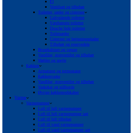
El
Ventilsæt og tilbehør
Toiletter, sæder og cisterner
Gulvstående toiletter
Væghængte toiletter
Douche bide toiletter
Toiletsæder
Cisterner og betjeningsplader
Tilbehør og reservedele
Brusekabiner og vægge
Vandlåse, stopventiler og tilbehør
Møbler og spejle
Køkken
Armaturer og termostater
Køkkenvaske
Vandlåse, stopventiler og tilbehør
Vaskekar og stålborde
Øvrige køkkenredskaber
Varme
Varmepumper
Luft til luft varmepumper
Luft til luft varmepumper sæt
Luft til luft tilbehør
Luft til vand varmepumper
Luft til vand varmepumper sæt