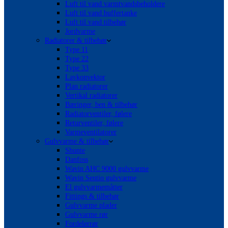
Luft til vand varmtvandsbeholdere
Luft til vand buffertanke
Luft til vand tilbehør
Jordvarme
Radiatorer & tilbehør
Type 11
Type 22
Type 33
Lavkonvektor
Plan radiatorer
Vertikal radiatorer
Bæringer, ben & tilbehør
Radiatorventiler, følere
Returventiler, følere
Varmeventilatorer
Gulvvarme & tilbehør
Shunte
Danfoss
Wavin AHC 9000 gulvvarme
Wavin Sentio gulvvarme
El gulvvarmemåtter
Fittings & tilbehør
Gulvvarme plader
Gulvvarme rør
Fordelerrør