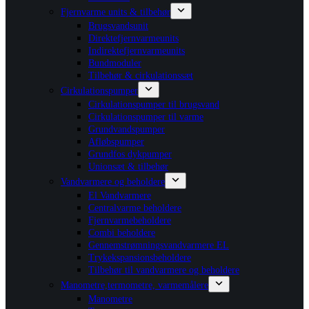
Fjernvarme units & tilbehør
Brugsvandsunit
Direktefjernvarmeunits
Indirektefjernvarmeunits
Bundmoduler
Tilbehør & cirkulationssæt
Cirkulationspumper
Cirkulationspumper til brugsvand
Cirkulationspumper til varme
Grundvandspumper
Afløbspumper
Grundfos dykpumper
Unionsæt & tilbehør
Vandvarmere og beholdere
El Vandvarmere
Centralvarme beholdere
Fjernvarmebeholdere
Combi beholdere
Gennemstrømningsvandvarmere EL
Trykekspansionsbeholdere
Tilbehør til vandvarmere og beholdere
Manometre,termometre, varmemålere
Manometre