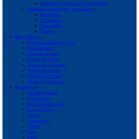
Tilbehør til vandvarmere og beholdere
Manometre,termometre, varmemålere
Manometre
Termometre
Varmemålere
Tilbehør
Rør / fittings
Kobber pressfittings og rør
Messingfittings
Primofit rørsamler
Pex rør og fittings
Alupex rør og fittings
Præisoleret pex rør
PEM rør og fittings
Ventiler og stophaner
Ventilation
Ventilationspakke
Flexsystemer
Ventilationsaggregater
Rør og fittings
Slanger
Lyddæmpere
Ventiler
Riste
Filtre