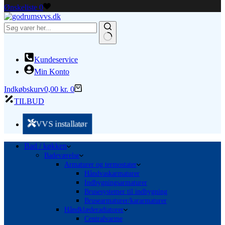
Ønskeliste
0
Ingen
resultater
Kundeservice
Min Konto
Indkøbskurv
0,00
kr.
0
TILBUD
VVS installatør
Bad / køkken
Badeværelse
Armaturer og termostater
Håndvaskarmaturer
Indbygningsarmaturer
Brusesystemer til indbygning
Brusearmaturer/kararmaturer
Håndklæderadiatorer
Centralvarme