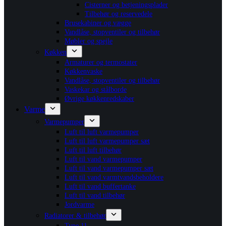
Cisterner og betjeningsplader
Tilbehør og reservedele
Brusekabiner og vægge
Vandlåse, stopventiler og tilbehør
Møbler og spejle
Køkken
Armaturer og termostater
Køkkenvaske
Vandlåse, stopventiler og tilbehør
Vaskekar og stålborde
Øvrige køkkenredskaber
Varme
Varmepumper
Luft til luft varmepumper
Luft til luft varmepumper sæt
Luft til luft tilbehør
Luft til vand varmepumper
Luft til vand varmepumper sæt
Luft til vand varmtvandsbeholdere
Luft til vand buffertanke
Luft til vand tilbehør
Jordvarme
Radiatorer & tilbehør
Type 11