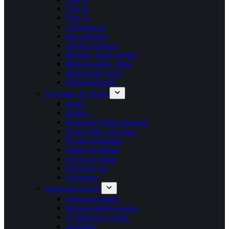
Type 22
Type 33
Lavkonvektor
Plan radiatorer
Vertikal radiatorer
Bæringer, ben & tilbehør
Radiatorventiler, følere
Returventiler, følere
Varmeventilatorer
Gulvvarme & tilbehør
Shunte
Danfoss
Wavin AHC 9000 gulvvarme
Wavin Sentio gulvvarme
El gulvvarmemåtter
Fittings & tilbehør
Gulvvarme plader
Gulvvarme rør
Fordelerrør
Reguleringsventiler
Temperaturventiler
Strengreguleringsventiler
Trykdifferens ventiler
Automatik