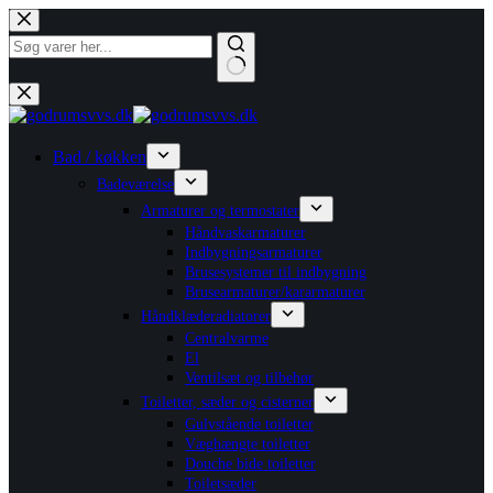
Fortsæt
til
indhold
Ingen
resultater
Bad / køkken
Badeværelse
Armaturer og termostater
Håndvaskarmaturer
Indbygningsarmaturer
Brusesystemer til indbygning
Brusearmaturer/kararmaturer
Håndklæderadiatorer
Centralvarme
El
Ventilsæt og tilbehør
Toiletter, sæder og cisterner
Gulvstående toiletter
Væghængte toiletter
Douche bide toiletter
Toiletsæder