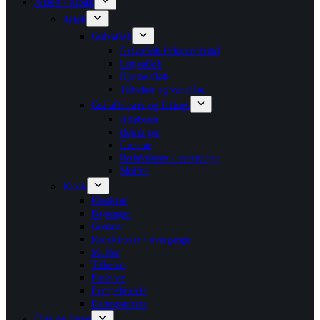
Afløb / kloak
Afløb
Gulvafløb
Gulvafløb firkantet/rund
Linjeafløb
Hjørneafløb
Tilbehør og vandlåse
Grå afløbsrør og fittings
Afløbsrør
Bøjninger
Grenrør
Reduktioner / overgange
Muffer
Kloak
Kloakrør
Bøjninger
Grenrør
Reduktioner / overgange
Muffer
Tilbehør
Faskiner
Pumpebrønde
Rottespærrere
Hus og have