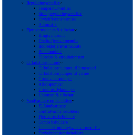
Reguleringsventiler
Temperaturventiler
Strengreguleringsventiler
Trykdifferens ventiler
Automatik
Fjernvarme units & tilbehør
Brugsvandsunit
Direktefjernvarmeunits
Indirektefjernvarmeunits
Bundmoduler
Tilbehør & cirkulationssæt
Cirkulationspumper
Cirkulationspumper til brugsvand
Cirkulationspumper til varme
Grundvandspumper
Afløbspumper
Grundfos dykpumper
Unionsæt & tilbehør
Vandvarmere og beholdere
El Vandvarmere
Centralvarme beholdere
Fjernvarmebeholdere
Combi beholdere
Gennemstrømningsvandvarmere EL
Trykekspansionsbeholdere