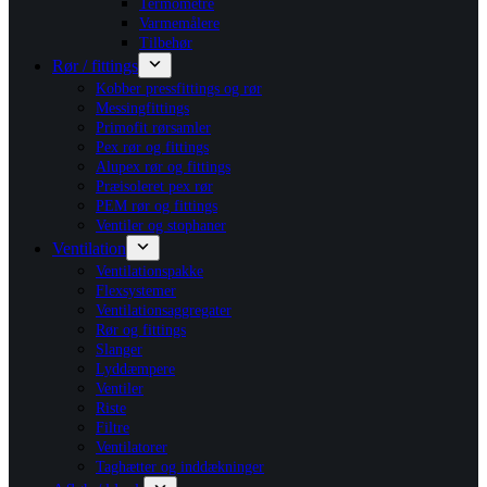
Termometre
Varmemålere
Tilbehør
Rør / fittings
Kobber pressfittings og rør
Messingfittings
Primofit rørsamler
Pex rør og fittings
Alupex rør og fittings
Præisoleret pex rør
PEM rør og fittings
Ventiler og stophaner
Ventilation
Ventilationspakke
Flexsystemer
Ventilationsaggregater
Rør og fittings
Slanger
Lyddæmpere
Ventiler
Riste
Filtre
Ventilatorer
Taghætter og inddækninger