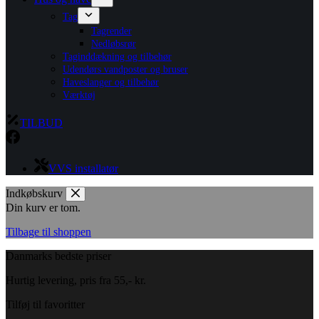
Tag
Tagrender
Nedløbsrør
Taginddækning og tilbehør
Udendørs vandposter og bruser
Haveslanger og tilbehør
Værktøj
TILBUD
VVS installatør
Indkøbskurv
Din kurv er tom.
Tilbage til shoppen
Danmarks bedste priser
Hurtig levering, pris fra 55,- kr.
Tilføj til favoritter