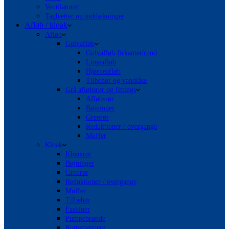
Ventilatorer
Taghætter og inddækninger
Afløb / kloak
Afløb
Gulvafløb
Gulvafløb firkantet/rund
Linjeafløb
Hjørneafløb
Tilbehør og vandlåse
Grå afløbsrør og fittings
Afløbsrør
Bøjninger
Grenrør
Reduktioner / overgange
Muffer
Kloak
Kloakrør
Bøjninger
Grenrør
Reduktioner / overgange
Muffer
Tilbehør
Faskiner
Pumpebrønde
Rottespærrere