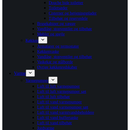
Douche bide toiletter
Toiletsæder
Cisterner og betjeningsplader
Tilbehør og reservedele
Brusekabiner og vægge
Vandlåse, stopventiler og tilbehør
Møbler og spejle
Køkken
Armaturer og termostater
Køkkenvaske
Vandlåse, stopventiler og tilbehør
Vaskekar og stålborde
Øvrige køkkenredskaber
Varme
Varmepumper
Luft til luft varmepumper
Luft til luft varmepumper sæt
Luft til luft tilbehør
Luft til vand varmepumper
Luft til vand varmepumper sæt
Luft til vand varmtvandsbeholdere
Luft til vand buffertanke
Luft til vand tilbehør
Jordvarme