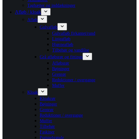
Taghætter og inddækninger
Afløb / kloak
Afløb
Gulvafløb
Gulvafløb firkantet/rund
Linjeafløb
Hjørneafløb
Tilbehør og vandlåse
Grå afløbsrør og fittings
Afløbsrør
Bøjninger
Grenrør
Reduktioner / overgange
Muffer
Kloak
Kloakrør
Bøjninger
Grenrør
Reduktioner / overgange
Muffer
Tilbehør
Faskiner
Pumpebrønde