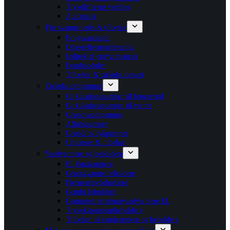
Trykdifferens ventiler
Automatik
Fjernvarme units & tilbehør
Brugsvandsunit
Direktefjernvarmeunits
Indirektefjernvarmeunits
Bundmoduler
Tilbehør & cirkulationssæt
Cirkulationspumper
Cirkulationspumper til brugsvand
Cirkulationspumper til varme
Grundvandspumper
Afløbspumper
Grundfos dykpumper
Unionsæt & tilbehør
Vandvarmere og beholdere
El Vandvarmere
Centralvarme beholdere
Fjernvarmebeholdere
Combi beholdere
Gennemstrømningsvandvarmere EL
Trykekspansionsbeholdere
Tilbehør til vandvarmere og beholdere