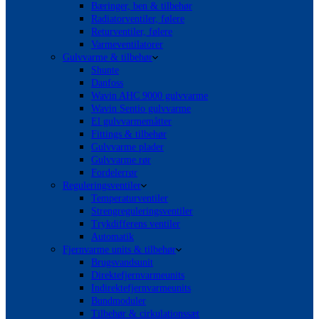
Bæringer, ben & tilbehør
Radiatorventiler, følere
Returventiler, følere
Varmeventilatorer
Gulvvarme & tilbehør
Shunte
Danfoss
Wavin AHC 9000 gulvvarme
Wavin Sentio gulvvarme
El gulvvarmemåtter
Fittings & tilbehør
Gulvvarme plader
Gulvvarme rør
Fordelerrør
Reguleringsventiler
Temperaturventiler
Strengreguleringsventiler
Trykdifferens ventiler
Automatik
Fjernvarme units & tilbehør
Brugsvandsunit
Direktefjernvarmeunits
Indirektefjernvarmeunits
Bundmoduler
Tilbehør & cirkulationssæt