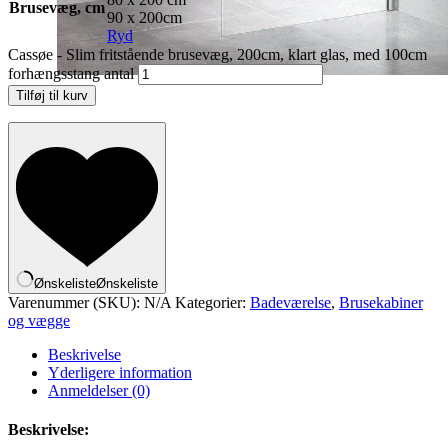
Brusevæg, cm
90 x 200cm
Ryd
Cassøe - Slim fritstående brusevæg, 200cm, klart glas, med 100cm
forhængsstang antal
Tilføj til kurv
Ønskeliste
Ønskeliste
Varenummer (SKU):
N/A
Kategorier:
Badeværelse
,
Brusekabiner
og vægge
Beskrivelse
Yderligere information
Anmeldelser (0)
Beskrivelse: