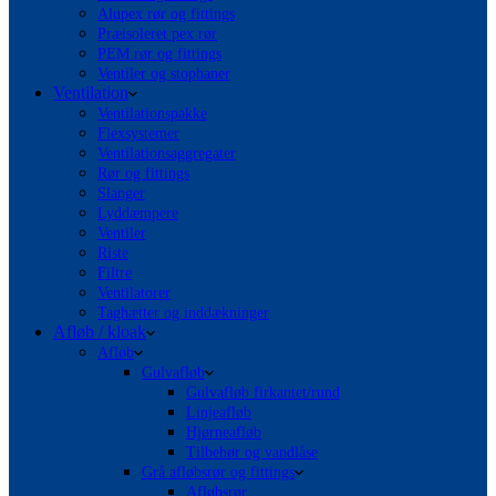
Alupex rør og fittings
Præisoleret pex rør
PEM rør og fittings
Ventiler og stophaner
Ventilation
Ventilationspakke
Flexsystemer
Ventilationsaggregater
Rør og fittings
Slanger
Lyddæmpere
Ventiler
Riste
Filtre
Ventilatorer
Taghætter og inddækninger
Afløb / kloak
Afløb
Gulvafløb
Gulvafløb firkantet/rund
Linjeafløb
Hjørneafløb
Tilbehør og vandlåse
Grå afløbsrør og fittings
Afløbsrør