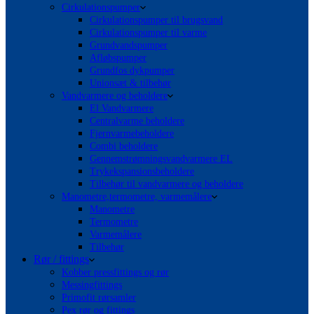
Cirkulationspumper
Cirkulationspumper til brugsvand
Cirkulationspumper til varme
Grundvandspumper
Afløbspumper
Grundfos dykpumper
Unionsæt & tilbehør
Vandvarmere og beholdere
El Vandvarmere
Centralvarme beholdere
Fjernvarmebeholdere
Combi beholdere
Gennemstrømningsvandvarmere EL
Trykekspansionsbeholdere
Tilbehør til vandvarmere og beholdere
Manometre,termometre, varmemålere
Manometre
Termometre
Varmemålere
Tilbehør
Rør / fittings
Kobber pressfittings og rør
Messingfittings
Primofit rørsamler
Pex rør og fittings