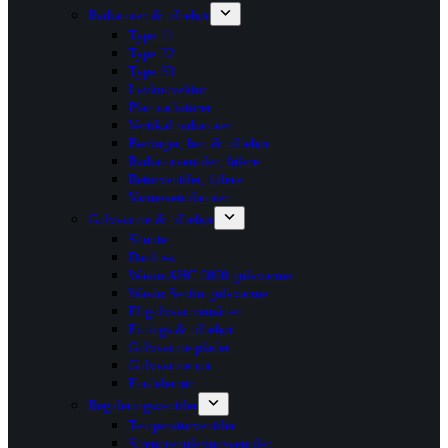
Radiatorer & tilbehør
Type 11
Type 22
Type 33
Lavkonvektor
Plan radiatorer
Vertikal radiatorer
Bæringer, ben & tilbehør
Radiatorventiler, følere
Returventiler, følere
Varmeventilatorer
Gulvvarme & tilbehør
Shunte
Danfoss
Wavin AHC 9000 gulvvarme
Wavin Sentio gulvvarme
El gulvvarmemåtter
Fittings & tilbehør
Gulvvarme plader
Gulvvarme rør
Fordelerrør
Reguleringsventiler
Temperaturventiler
Strengreguleringsventiler