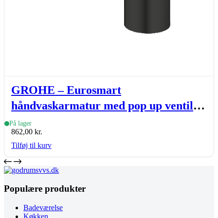
GROHE – Eurosmart
håndvaskarmatur med pop up ventil
og lav tud, mat sort
På lager
862,00
kr.
Tilføj til kurv
Populære produkter
Badeværelse
Køkken