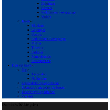
Bøjninger
Grenrør
Reduktioner / overgange
Muffer
Kloak
Kloakrør
Bøjninger
Grenrør
Reduktioner / overgange
Muffer
Tilbehør
Faskiner
Pumpebrønde
Rottespærrere
Hus og have
Tag
Tagrender
Nedløbsrør
Taginddækning og tilbehør
Udendørs vandposter og bruser
Haveslanger og tilbehør
Værktøj
Danmarks bedste priser