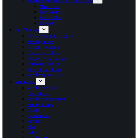
Manometre,termometre, varmemålere
Manometre
Termometre
Varmemålere
Tilbehør
Rør / fittings
Kobber pressfittings og rør
Messingfittings
Primofit rørsamler
Pex rør og fittings
Alupex rør og fittings
Præisoleret pex rør
PEM rør og fittings
Ventiler og stophaner
Ventilation
Ventilationspakke
Flexsystemer
Ventilationsaggregater
Rør og fittings
Slanger
Lyddæmpere
Ventiler
Riste
Filtre
Ventilatorer