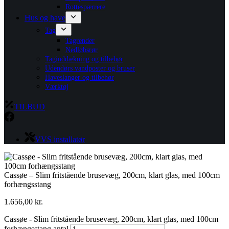
Rottespærrere
Hus og have
Tag
Tagrender
Nedløbsrør
Taginddækning og tilbehør
Udendørs vandposter og bruser
Haveslanger og tilbehør
Værktøj
TILBUD
VVS installatør
Cassøe – Slim fritstående brusevæg, 200cm, klart glas, med 100cm
forhængsstang
1.656,00
kr.
Cassøe - Slim fritstående brusevæg, 200cm, klart glas, med 100cm
forhængsstang antal