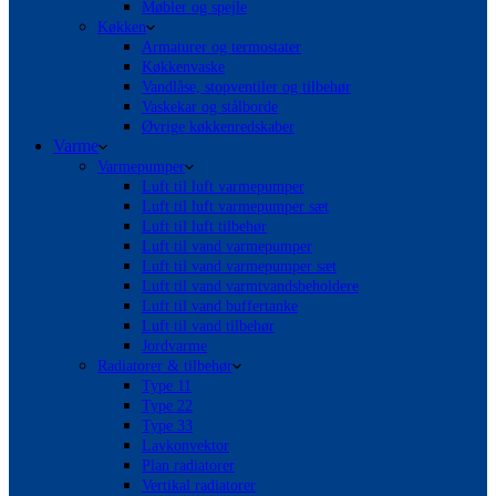
Møbler og spejle
Køkken
Armaturer og termostater
Køkkenvaske
Vandlåse, stopventiler og tilbehør
Vaskekar og stålborde
Øvrige køkkenredskaber
Varme
Varmepumper
Luft til luft varmepumper
Luft til luft varmepumper sæt
Luft til luft tilbehør
Luft til vand varmepumper
Luft til vand varmepumper sæt
Luft til vand varmtvandsbeholdere
Luft til vand buffertanke
Luft til vand tilbehør
Jordvarme
Radiatorer & tilbehør
Type 11
Type 22
Type 33
Lavkonvektor
Plan radiatorer
Vertikal radiatorer