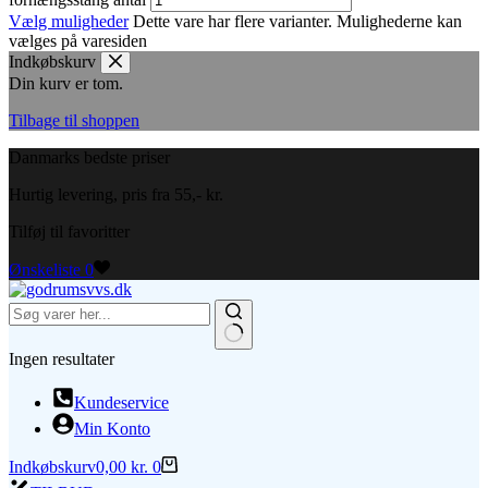
Vælg muligheder
Dette vare har flere varianter. Mulighederne kan
vælges på varesiden
Indkøbskurv
Din kurv er tom.
Tilbage til shoppen
Danmarks bedste priser
Hurtig levering, pris fra 55,- kr.
Tilføj til favoritter
Ønskeliste
0
Ingen resultater
Kundeservice
Min Konto
Indkøbskurv
0,00
kr.
0