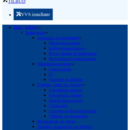
TILBUD
VVS installatør
Bad / køkken
Badeværelse
Armaturer og termostater
Håndvaskarmaturer
Indbygningsarmaturer
Brusesystemer til indbygning
Brusearmaturer/kararmaturer
Håndklæderadiatorer
Centralvarme
El
Ventilsæt og tilbehør
Toiletter, sæder og cisterner
Gulvstående toiletter
Væghængte toiletter
Douche bide toiletter
Toiletsæder
Cisterner og betjeningsplader
Tilbehør og reservedele
Brusekabiner og vægge
Vandlåse, stopventiler og tilbehør