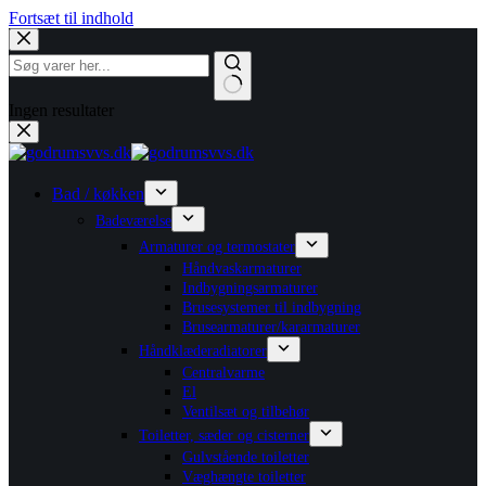
Fortsæt til indhold
Ingen resultater
Bad / køkken
Badeværelse
Armaturer og termostater
Håndvaskarmaturer
Indbygningsarmaturer
Brusesystemer til indbygning
Brusearmaturer/kararmaturer
Håndklæderadiatorer
Centralvarme
El
Ventilsæt og tilbehør
Toiletter, sæder og cisterner
Gulvstående toiletter
Væghængte toiletter