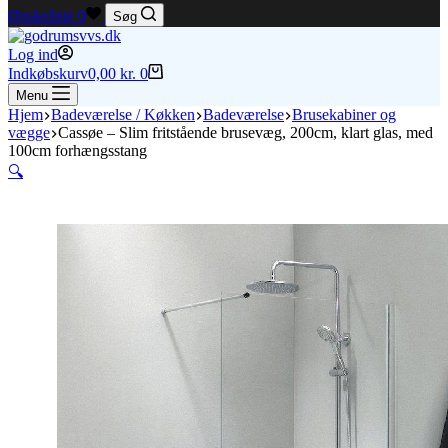
Ønskeliste
0
Søg
Log ind
Indkøbskurv
0,00
kr.
0
Menu
Hjem
Badeværelse / Køkken
Badeværelse
Brusekabiner og
vægge
Cassøe – Slim fritstående brusevæg, 200cm, klart glas, med
100cm forhængsstang
🔍