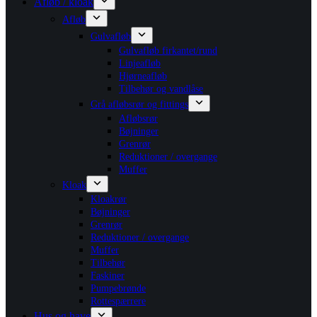
Afløb / kloak
Afløb
Gulvafløb
Gulvafløb firkantet/rund
Linjeafløb
Hjørneafløb
Tilbehør og vandlåse
Grå afløbsrør og fittings
Afløbsrør
Bøjninger
Grenrør
Reduktioner / overgange
Muffer
Kloak
Kloakrør
Bøjninger
Grenrør
Reduktioner / overgange
Muffer
Tilbehør
Faskiner
Pumpebrønde
Rottespærrere
Hus og have