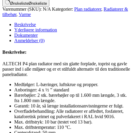
Ønskeliste
Ønskeliste
Varenummer (SKU):
N/A
Kategorier:
Plan radiatorer
,
Radiatorer &
tilbehør
,
Varme
Beskrivelse
Yderligere information
Dokumenter
Anmeldelser (0)
Beskrivelse:
ALTECH P4 plan radiator med sin glatte forplade, toprist og gavle
passer ind i alle miljøer og er et stilfuldt alternativ til den traditionelle
panelradiator.
Medfølger: L-bæringer, luftskrue og propper.
Anboringer: 4 x ½ ” standard
Bærebøjler: 2 stk. bærebøjler op til 1.600 mm længde, 3 stk.
fra 1.800 mm længde.
Garanti: 10 år, så længe installationsanvisningerne er fulgt.
Overfladebehandling: Alle radiatorer er affedtet, fosfateret,
kataforetisk primet og pulverlakeret i RAL hvid 9016.
Max. driftstryk: 10 bar (testet ved 13 bar).
Max. driftstemperatur: 110 °C.
Centerafstand: 50 mm