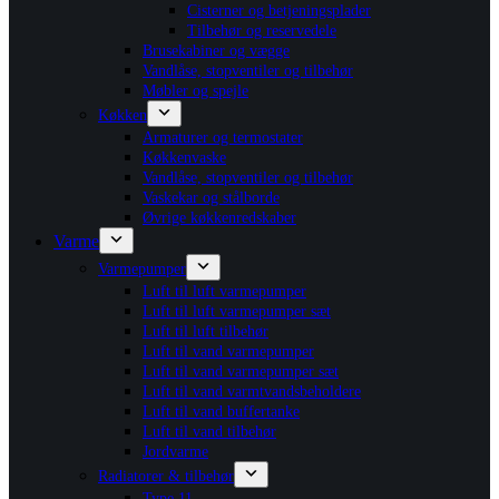
Cisterner og betjeningsplader
Tilbehør og reservedele
Brusekabiner og vægge
Vandlåse, stopventiler og tilbehør
Møbler og spejle
Køkken
Armaturer og termostater
Køkkenvaske
Vandlåse, stopventiler og tilbehør
Vaskekar og stålborde
Øvrige køkkenredskaber
Varme
Varmepumper
Luft til luft varmepumper
Luft til luft varmepumper sæt
Luft til luft tilbehør
Luft til vand varmepumper
Luft til vand varmepumper sæt
Luft til vand varmtvandsbeholdere
Luft til vand buffertanke
Luft til vand tilbehør
Jordvarme
Radiatorer & tilbehør
Type 11