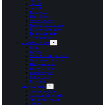
Type 22
Type 33
Lavkonvektor
Plan radiatorer
Vertikal radiatorer
Bæringer, ben & tilbehør
Radiatorventiler, følere
Returventiler, følere
Varmeventilatorer
Gulvvarme & tilbehør
Shunte
Danfoss
Wavin AHC 9000 gulvvarme
Wavin Sentio gulvvarme
El gulvvarmemåtter
Fittings & tilbehør
Gulvvarme plader
Gulvvarme rør
Fordelerrør
Reguleringsventiler
Temperaturventiler
Strengreguleringsventiler
Trykdifferens ventiler
Automatik