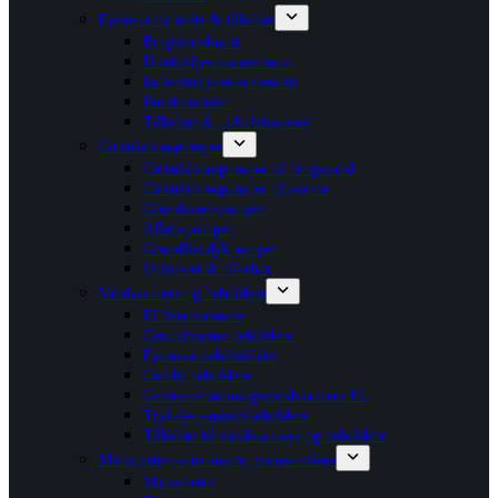
Fjernvarme units & tilbehør
Brugsvandsunit
Direktefjernvarmeunits
Indirektefjernvarmeunits
Bundmoduler
Tilbehør & cirkulationssæt
Cirkulationspumper
Cirkulationspumper til brugsvand
Cirkulationspumper til varme
Grundvandspumper
Afløbspumper
Grundfos dykpumper
Unionsæt & tilbehør
Vandvarmere og beholdere
El Vandvarmere
Centralvarme beholdere
Fjernvarmebeholdere
Combi beholdere
Gennemstrømningsvandvarmere EL
Trykekspansionsbeholdere
Tilbehør til vandvarmere og beholdere
Manometre,termometre, varmemålere
Manometre