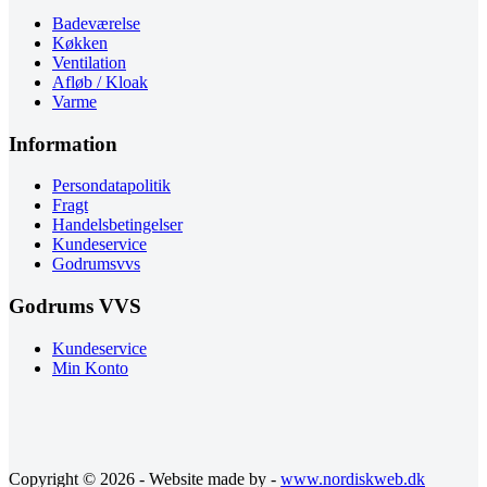
Badeværelse
Køkken
Ventilation
Afløb / Kloak
Varme
Information
Persondatapolitik
Fragt
Handelsbetingelser
Kundeservice
Godrumsvvs
Godrums VVS
Kundeservice
Min Konto
Copyright © 2026 - Website made by -
www.nordiskweb.dk