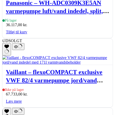
Panasonic – WH-ADC0309K3E5AN
varmepumpe luft/vand indedel, split,
med VVB 185 l, K-gen, R32, 3-9kW
På lager
36.117,00
kr.
Tilføj til kurv
UDSOLGT
Vaillant – flexoCOMPACT exclusive
VWF 82/4 varmepumpe jord/vand
indedel med 171l varmtvandsbeholder
Ikke på lager
67.733,00
kr.
Læs mere