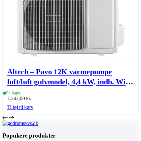
Altech – Pavo 12K varmepumpe
luft/luft gulvmodel, 4,4 kW, indb. Wi-
Fi, sæt (inde- & udedel.)
På lager
7.343,00
kr.
Tilføj til kurv
Populære produkter