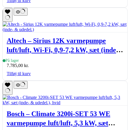
Tilføj til kurv
Altech – Sirius 12K varmepumpe
luft/luft, Wi-Fi, 0,9-7,2 kW, sæt (inde-
& udedel.)
På lager
7.785,00
kr.
Tilføj til kurv
Bosch – Climate 3200i-SET 53 WE
varmepumpe luft/luft, 5,3 kW, sæt