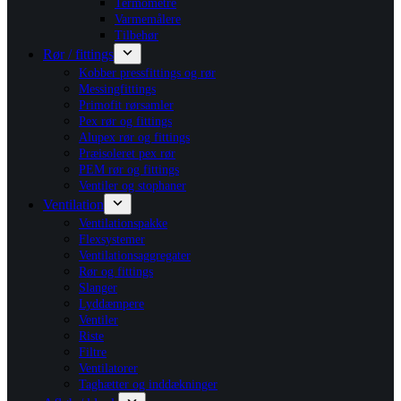
Termometre
Varmemålere
Tilbehør
Rør / fittings
Kobber pressfittings og rør
Messingfittings
Primofit rørsamler
Pex rør og fittings
Alupex rør og fittings
Præisoleret pex rør
PEM rør og fittings
Ventiler og stophaner
Ventilation
Ventilationspakke
Flexsystemer
Ventilationsaggregater
Rør og fittings
Slanger
Lyddæmpere
Ventiler
Riste
Filtre
Ventilatorer
Taghætter og inddækninger