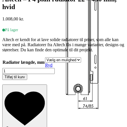
hvid
1.008,00
kr.
På lager
Altech er kendt for at lave solide radiatorer til priser, som alle kan
være med på. Radiatorer fra Altech fås i mange varianter, designs og
størrelser. Du kan finde den optimale til dit projekt.
Radiator længde, mm
Ryd
Altech
-
Tilføj til kurv
P4
plan
radiator
22
-
400
mm,
hvid
antal