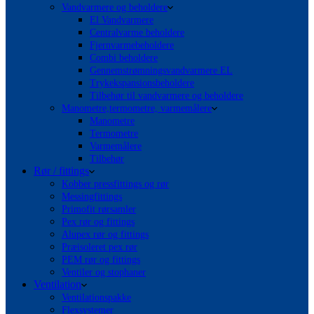
Vandvarmere og beholdere
El Vandvarmere
Centralvarme beholdere
Fjernvarmebeholdere
Combi beholdere
Gennemstrømningsvandvarmere EL
Trykekspansionsbeholdere
Tilbehør til vandvarmere og beholdere
Manometre,termometre, varmemålere
Manometre
Termometre
Varmemålere
Tilbehør
Rør / fittings
Kobber pressfittings og rør
Messingfittings
Primofit rørsamler
Pex rør og fittings
Alupex rør og fittings
Præisoleret pex rør
PEM rør og fittings
Ventiler og stophaner
Ventilation
Ventilationspakke
Flexsystemer