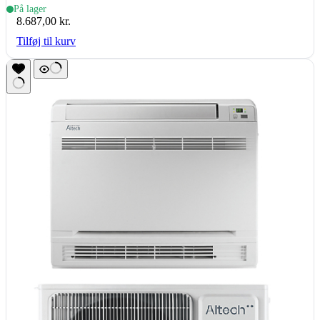
(inde- & udedel.), hvid
På lager
8.687,00
kr.
Tilføj til kurv