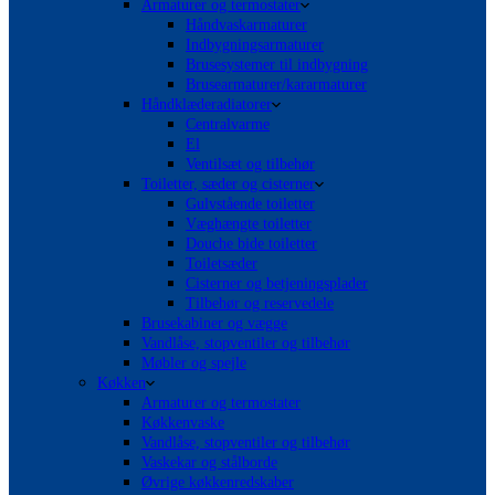
Armaturer og termostater
Håndvaskarmaturer
Indbygningsarmaturer
Brusesystemer til indbygning
Brusearmaturer/kararmaturer
Håndklæderadiatorer
Centralvarme
El
Ventilsæt og tilbehør
Toiletter, sæder og cisterner
Gulvstående toiletter
Væghængte toiletter
Douche bide toiletter
Toiletsæder
Cisterner og betjeningsplader
Tilbehør og reservedele
Brusekabiner og vægge
Vandlåse, stopventiler og tilbehør
Møbler og spejle
Køkken
Armaturer og termostater
Køkkenvaske
Vandlåse, stopventiler og tilbehør
Vaskekar og stålborde
Øvrige køkkenredskaber