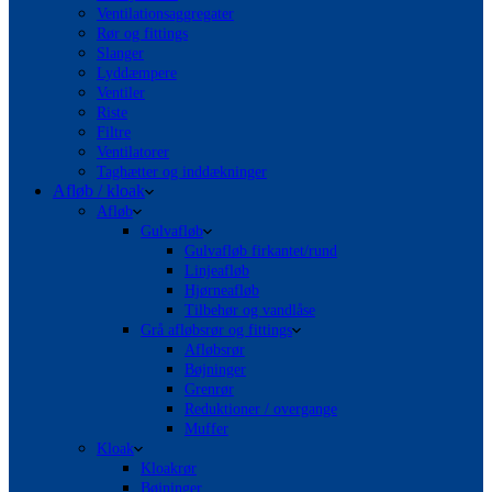
Ventilationsaggregater
Rør og fittings
Slanger
Lyddæmpere
Ventiler
Riste
Filtre
Ventilatorer
Taghætter og inddækninger
Afløb / kloak
Afløb
Gulvafløb
Gulvafløb firkantet/rund
Linjeafløb
Hjørneafløb
Tilbehør og vandlåse
Grå afløbsrør og fittings
Afløbsrør
Bøjninger
Grenrør
Reduktioner / overgange
Muffer
Kloak
Kloakrør
Bøjninger