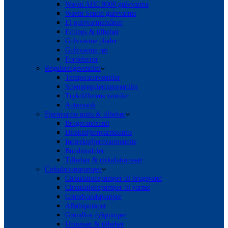
Wavin AHC 9000 gulvvarme
Wavin Sentio gulvvarme
El gulvvarmemåtter
Fittings & tilbehør
Gulvvarme plader
Gulvvarme rør
Fordelerrør
Reguleringsventiler
Temperaturventiler
Strengreguleringsventiler
Trykdifferens ventiler
Automatik
Fjernvarme units & tilbehør
Brugsvandsunit
Direktefjernvarmeunits
Indirektefjernvarmeunits
Bundmoduler
Tilbehør & cirkulationssæt
Cirkulationspumper
Cirkulationspumper til brugsvand
Cirkulationspumper til varme
Grundvandspumper
Afløbspumper
Grundfos dykpumper
Unionsæt & tilbehør