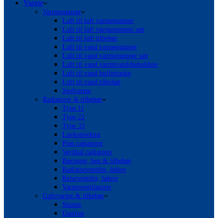
Varme
Varmepumper
Luft til luft varmepumper
Luft til luft varmepumper sæt
Luft til luft tilbehør
Luft til vand varmepumper
Luft til vand varmepumper sæt
Luft til vand varmtvandsbeholdere
Luft til vand buffertanke
Luft til vand tilbehør
Jordvarme
Radiatorer & tilbehør
Type 11
Type 22
Type 33
Lavkonvektor
Plan radiatorer
Vertikal radiatorer
Bæringer, ben & tilbehør
Radiatorventiler, følere
Returventiler, følere
Varmeventilatorer
Gulvvarme & tilbehør
Shunte
Danfoss