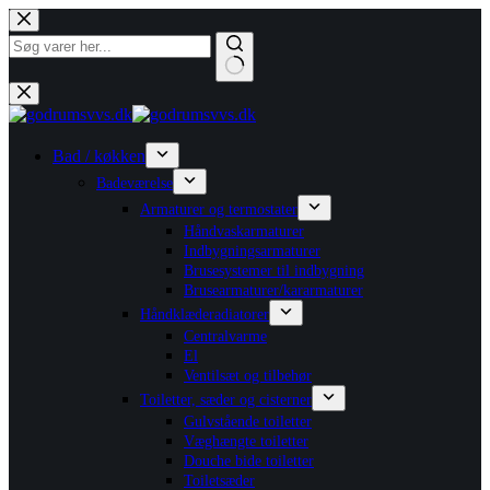
Fortsæt
til
indhold
Ingen
resultater
Bad / køkken
Badeværelse
Armaturer og termostater
Håndvaskarmaturer
Indbygningsarmaturer
Brusesystemer til indbygning
Brusearmaturer/kararmaturer
Håndklæderadiatorer
Centralvarme
El
Ventilsæt og tilbehør
Toiletter, sæder og cisterner
Gulvstående toiletter
Væghængte toiletter
Douche bide toiletter
Toiletsæder