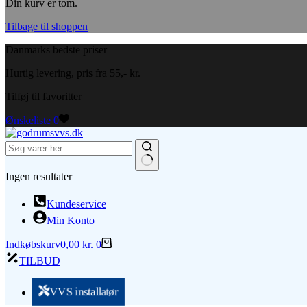
Din kurv er tom.
Tilbage til shoppen
Danmarks bedste priser
Hurtig levering, pris fra 55,- kr.
Tilføj til favoritter
Ønskeliste
0
Ingen resultater
Kundeservice
Min Konto
Indkøbskurv
0,00
kr.
0
TILBUD
VVS installatør