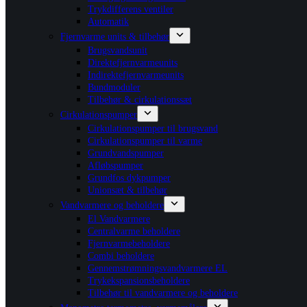
Trykdifferens ventiler
Automatik
Fjernvarme units & tilbehør
Brugsvandsunit
Direktefjernvarmeunits
Indirektefjernvarmeunits
Bundmoduler
Tilbehør & cirkulationssæt
Cirkulationspumper
Cirkulationspumper til brugsvand
Cirkulationspumper til varme
Grundvandspumper
Afløbspumper
Grundfos dykpumper
Unionsæt & tilbehør
Vandvarmere og beholdere
El Vandvarmere
Centralvarme beholdere
Fjernvarmebeholdere
Combi beholdere
Gennemstrømningsvandvarmere EL
Trykekspansionsbeholdere
Tilbehør til vandvarmere og beholdere