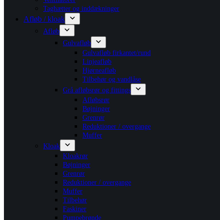
Taghætter og inddækninger
Afløb / kloak
Afløb
Gulvafløb
Gulvafløb firkantet/rund
Linjeafløb
Hjørneafløb
Tilbehør og vandlåse
Grå afløbsrør og fittings
Afløbsrør
Bøjninger
Grenrør
Reduktioner / overgange
Muffer
Kloak
Kloakrør
Bøjninger
Grenrør
Reduktioner / overgange
Muffer
Tilbehør
Faskiner
Pumpebrønde