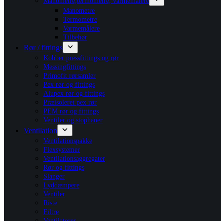
Manometre,termometre, varmemålere
Manometre
Termometre
Varmemålere
Tilbehør
Rør / fittings
Kobber pressfittings og rør
Messingfittings
Primofit rørsamler
Pex rør og fittings
Alupex rør og fittings
Præisoleret pex rør
PEM rør og fittings
Ventiler og stophaner
Ventilation
Ventilationspakke
Flexsystemer
Ventilationsaggregater
Rør og fittings
Slanger
Lyddæmpere
Ventiler
Riste
Filtre
Ventilatorer