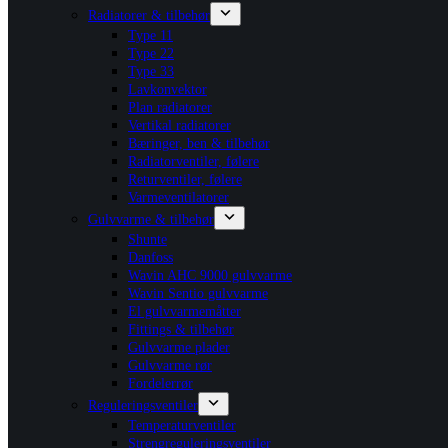
Radiatorer & tilbehør
Type 11
Type 22
Type 33
Lavkonvektor
Plan radiatorer
Vertikal radiatorer
Bæringer, ben & tilbehør
Radiatorventiler, følere
Returventiler, følere
Varmeventilatorer
Gulvvarme & tilbehør
Shunte
Danfoss
Wavin AHC 9000 gulvvarme
Wavin Sentio gulvvarme
El gulvvarmemåtter
Fittings & tilbehør
Gulvvarme plader
Gulvvarme rør
Fordelerrør
Reguleringsventiler
Temperaturventiler
Strengreguleringsventiler