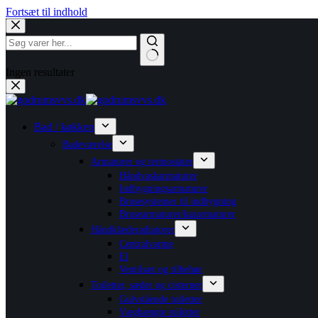
Fortsæt til indhold
Ingen resultater
Bad / køkken
Badeværelse
Armaturer og termostater
Håndvaskarmaturer
Indbygningsarmaturer
Brusesystemer til indbygning
Brusearmaturer/kararmaturer
Håndklæderadiatorer
Centralvarme
El
Ventilsæt og tilbehør
Toiletter, sæder og cisterner
Gulvstående toiletter
Væghængte toiletter