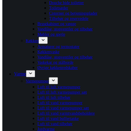
Douche bide toiletter
Toiletsæder
Cisterner og betjeningsplader
Tilbehør og reservedele
Brusekabiner og vægge
Vandlåse, stopventiler og tilbehør
Møbler og spejle
Køkken
Armaturer og termostater
Køkkenvaske
Vandlåse, stopventiler og tilbehør
Vaskekar og stålborde
Øvrige køkkenredskaber
Varme
Varmepumper
Luft til luft varmepumper
Luft til luft varmepumper sæt
Luft til luft tilbehør
Luft til vand varmepumper
Luft til vand varmepumper sæt
Luft til vand varmtvandsbeholdere
Luft til vand buffertanke
Luft til vand tilbehør
Jordvarme