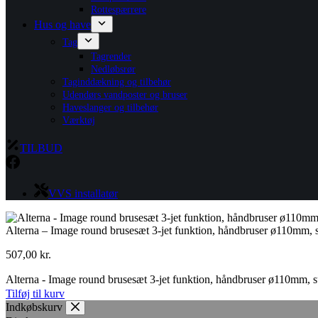
Rottespærrere
Hus og have
Tag
Tagrender
Nedløbsrør
Taginddækning og tilbehør
Udendørs vandposter og bruser
Haveslanger og tilbehør
Værktøj
TILBUD
VVS installatør
Alterna – Image round brusesæt 3-jet funktion, håndbruser ø110mm,
507,00
kr.
Alterna - Image round brusesæt 3-jet funktion, håndbruser ø110mm, 
Tilføj til kurv
Indkøbskurv