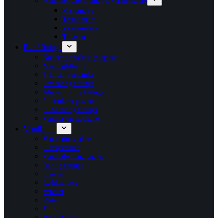
Manometre,termometre, varmemålere
Manometre
Termometre
Varmemålere
Tilbehør
Rør / fittings
Kobber pressfittings og rør
Messingfittings
Primofit rørsamler
Pex rør og fittings
Alupex rør og fittings
Præisoleret pex rør
PEM rør og fittings
Ventiler og stophaner
Ventilation
Ventilationspakke
Flexsystemer
Ventilationsaggregater
Rør og fittings
Slanger
Lyddæmpere
Ventiler
Riste
Filtre
Ventilatorer