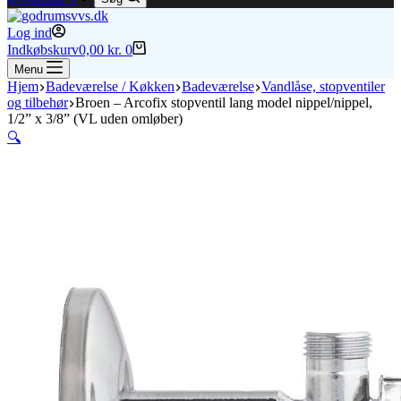
Log ind
Indkøbskurv
0,00
kr.
0
Menu
Hjem
Badeværelse / Køkken
Badeværelse
Vandlåse, stopventiler
og tilbehør
Broen – Arcofix stopventil lang model nippel/nippel,
1/2” x 3/8” (VL uden omløber)
🔍