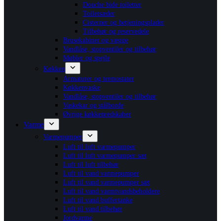
Douche bide toiletter
Toiletsæder
Cisterner og betjeningsplader
Tilbehør og reservedele
Brusekabiner og vægge
Vandlåse, stopventiler og tilbehør
Møbler og spejle
Køkken
Armaturer og termostater
Køkkenvaske
Vandlåse, stopventiler og tilbehør
Vaskekar og stålborde
Øvrige køkkenredskaber
Varme
Varmepumper
Luft til luft varmepumper
Luft til luft varmepumper sæt
Luft til luft tilbehør
Luft til vand varmepumper
Luft til vand varmepumper sæt
Luft til vand varmtvandsbeholdere
Luft til vand buffertanke
Luft til vand tilbehør
Jordvarme