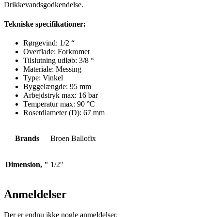
Drikkevandsgodkendelse.
Tekniske specifikationer:
Rørgevind: 1/2 “
Overflade: Forkromet
Tilslutning udløb: 3/8 “
Materiale:
Messing
Type:
Vinkel
Byggelængde:
95
mm
Arbejdstryk max:
16
bar
Temperatur max:
90
°C
Rosetdiameter (D):
67
mm
Brands
Broen Ballofix
Dimension, "
1/2"
Anmeldelser
Der er endnu ikke nogle anmeldelser.