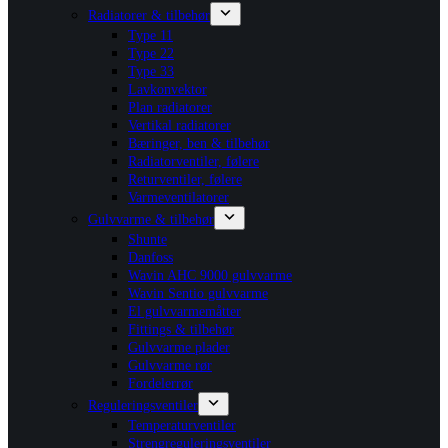
Radiatorer & tilbehør
Type 11
Type 22
Type 33
Lavkonvektor
Plan radiatorer
Vertikal radiatorer
Bæringer, ben & tilbehør
Radiatorventiler, følere
Returventiler, følere
Varmeventilatorer
Gulvvarme & tilbehør
Shunte
Danfoss
Wavin AHC 9000 gulvvarme
Wavin Sentio gulvvarme
El gulvvarmemåtter
Fittings & tilbehør
Gulvvarme plader
Gulvvarme rør
Fordelerrør
Reguleringsventiler
Temperaturventiler
Strengreguleringsventiler