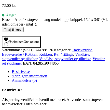
72,00
kr.
På lager
Broen - Arcofix stopventil lang model nippel/nippel, 1/2'' x 3/8'' (VL
uden omløber) antal
Tilføj til kurv
Ønskeliste
Ønskeliste
Varenummer (SKU):
744388126
Kategorier:
Badeværelse
,
Badeværelse / Køkken
,
Køkken
,
Rør / fittings
,
Vandlåse,
stopventiler og tilbehør
,
Vandlåse, stopventiler og tilbehør
,
Ventiler
og stophaner
EAN:
8428519044865
Beskrivelse
Yderligere information
Anmeldelser (0)
Beskrivelse:
Afspærringsventil/vinkelventil med roset. Anvendes som stopventil i
badeværelser. Uden omløber.