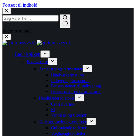
Fortsæt til indhold
Ingen resultater
Bad / køkken
Badeværelse
Armaturer og termostater
Håndvaskarmaturer
Indbygningsarmaturer
Brusesystemer til indbygning
Brusearmaturer/kararmaturer
Håndklæderadiatorer
Centralvarme
El
Ventilsæt og tilbehør
Toiletter, sæder og cisterner
Gulvstående toiletter
Væghængte toiletter