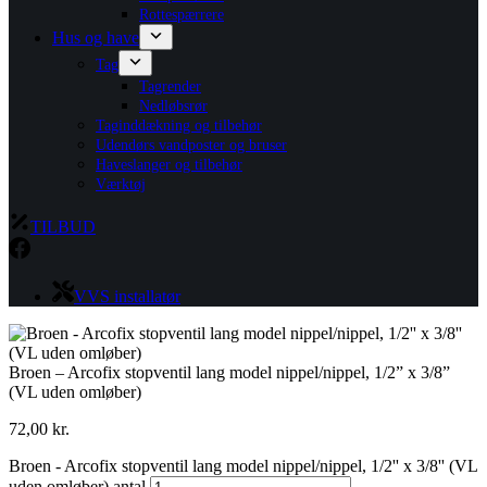
Rottespærrere
Hus og have
Tag
Tagrender
Nedløbsrør
Taginddækning og tilbehør
Udendørs vandposter og bruser
Haveslanger og tilbehør
Værktøj
TILBUD
VVS installatør
Broen – Arcofix stopventil lang model nippel/nippel, 1/2” x 3/8”
(VL uden omløber)
72,00
kr.
Broen - Arcofix stopventil lang model nippel/nippel, 1/2'' x 3/8'' (VL
uden omløber) antal