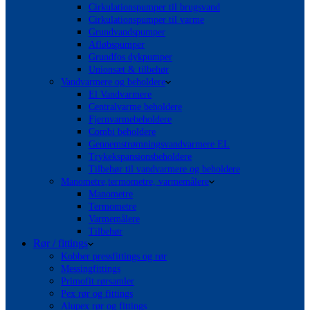
Cirkulationspumper til brugsvand
Cirkulationspumper til varme
Grundvandspumper
Afløbspumper
Grundfos dykpumper
Unionsæt & tilbehør
Vandvarmere og beholdere
El Vandvarmere
Centralvarme beholdere
Fjernvarmebeholdere
Combi beholdere
Gennemstrømningsvandvarmere EL
Trykekspansionsbeholdere
Tilbehør til vandvarmere og beholdere
Manometre,termometre, varmemålere
Manometre
Termometre
Varmemålere
Tilbehør
Rør / fittings
Kobber pressfittings og rør
Messingfittings
Primofit rørsamler
Pex rør og fittings
Alupex rør og fittings