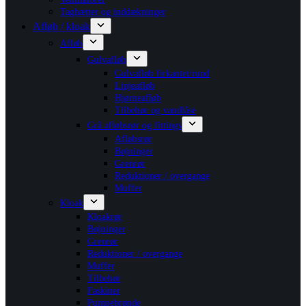
Taghætter og inddækninger
Afløb / kloak
Afløb
Gulvafløb
Gulvafløb firkantet/rund
Linjeafløb
Hjørneafløb
Tilbehør og vandlåse
Grå afløbsrør og fittings
Afløbsrør
Bøjninger
Grenrør
Reduktioner / overgange
Muffer
Kloak
Kloakrør
Bøjninger
Grenrør
Reduktioner / overgange
Muffer
Tilbehør
Faskiner
Pumpebrønde