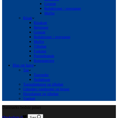
Grenrør
Reduktioner / overgange
Muffer
Kloak
Kloakrør
Bøjninger
Grenrør
Reduktioner / overgange
Muffer
Tilbehør
Faskiner
Pumpebrønde
Rottespærrere
Hus og have
Tag
Tagrender
Nedløbsrør
Taginddækning og tilbehør
Udendørs vandposter og bruser
Haveslanger og tilbehør
Værktøj
Danmarks bedste priser
Ønskeliste
0
Søg