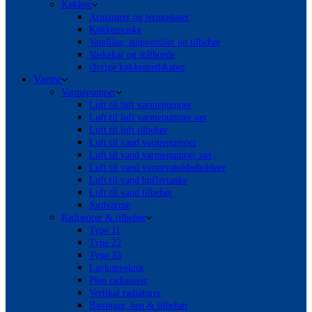
Køkken
Armaturer og termostater
Køkkenvaske
Vandlåse, stopventiler og tilbehør
Vaskekar og stålborde
Øvrige køkkenredskaber
Varme
Varmepumper
Luft til luft varmepumper
Luft til luft varmepumper sæt
Luft til luft tilbehør
Luft til vand varmepumper
Luft til vand varmepumper sæt
Luft til vand varmtvandsbeholdere
Luft til vand buffertanke
Luft til vand tilbehør
Jordvarme
Radiatorer & tilbehør
Type 11
Type 22
Type 33
Lavkonvektor
Plan radiatorer
Vertikal radiatorer
Bæringer, ben & tilbehør