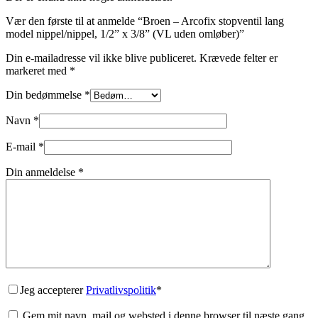
Vær den første til at anmelde “Broen – Arcofix stopventil lang
model nippel/nippel, 1/2” x 3/8” (VL uden omløber)”
Din e-mailadresse vil ikke blive publiceret.
Krævede felter er
markeret med
*
Din bedømmelse
*
Navn
*
E-mail
*
Din anmeldelse
*
Jeg accepterer
Privatlivspolitik
*
Gem mit navn, mail og websted i denne browser til næste gang