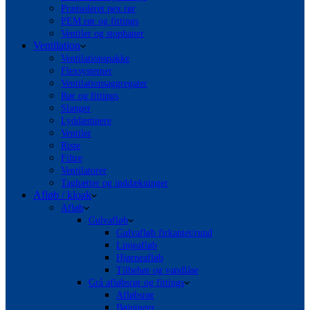
Præisoleret pex rør
PEM rør og fittings
Ventiler og stophaner
Ventilation
Ventilationspakke
Flexsystemer
Ventilationsaggregater
Rør og fittings
Slanger
Lyddæmpere
Ventiler
Riste
Filtre
Ventilatorer
Taghætter og inddækninger
Afløb / kloak
Afløb
Gulvafløb
Gulvafløb firkantet/rund
Linjeafløb
Hjørneafløb
Tilbehør og vandlåse
Grå afløbsrør og fittings
Afløbsrør
Bøjninger