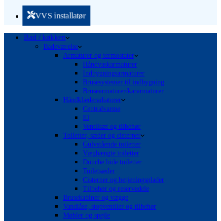
VVS installatør
Bad / køkken
Badeværelse
Armaturer og termostater
Håndvaskarmaturer
Indbygningsarmaturer
Brusesystemer til indbygning
Brusearmaturer/kararmaturer
Håndklæderadiatorer
Centralvarme
El
Ventilsæt og tilbehør
Toiletter, sæder og cisterner
Gulvstående toiletter
Væghængte toiletter
Douche bide toiletter
Toiletsæder
Cisterner og betjeningsplader
Tilbehør og reservedele
Brusekabiner og vægge
Vandlåse, stopventiler og tilbehør
Møbler og spejle