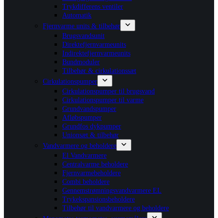
Trykdifferens ventiler
Automatik
Fjernvarme units & tilbehør
Brugsvandsunit
Direktefjernvarmeunits
Indirektefjernvarmeunits
Bundmoduler
Tilbehør & cirkulationssæt
Cirkulationspumper
Cirkulationspumper til brugsvand
Cirkulationspumper til varme
Grundvandspumper
Afløbspumper
Grundfos dykpumper
Unionsæt & tilbehør
Vandvarmere og beholdere
El Vandvarmere
Centralvarme beholdere
Fjernvarmebeholdere
Combi beholdere
Gennemstrømningsvandvarmere EL
Trykekspansionsbeholdere
Tilbehør til vandvarmere og beholdere