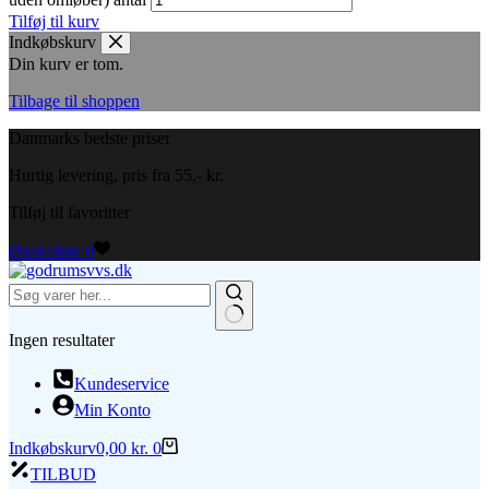
Tilføj til kurv
Indkøbskurv
Din kurv er tom.
Tilbage til shoppen
Danmarks bedste priser
Hurtig levering, pris fra 55,- kr.
Tilføj til favoritter
Ønskeliste
0
Ingen resultater
Kundeservice
Min Konto
Indkøbskurv
0,00
kr.
0
TILBUD