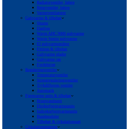
Radiatorventiler, følere
Returventiler, følere
Varmeventilatorer
Gulvvarme & tilbehør
Shunte
Danfoss
Wavin AHC 9000 gulvvarme
Wavin Sentio gulvvarme
El gulvvarmemåtter
Fittings & tilbehør
Gulvvarme plader
Gulvvarme rør
Fordelerrør
Reguleringsventiler
Temperaturventiler
Strengreguleringsventiler
Trykdifferens ventiler
Automatik
Fjernvarme units & tilbehør
Brugsvandsunit
Direktefjernvarmeunits
Indirektefjernvarmeunits
Bundmoduler
Tilbehør & cirkulationssæt
Cirkulationspumper