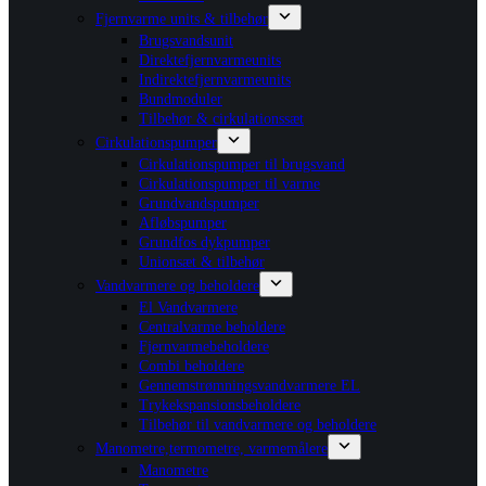
Fjernvarme units & tilbehør
Brugsvandsunit
Direktefjernvarmeunits
Indirektefjernvarmeunits
Bundmoduler
Tilbehør & cirkulationssæt
Cirkulationspumper
Cirkulationspumper til brugsvand
Cirkulationspumper til varme
Grundvandspumper
Afløbspumper
Grundfos dykpumper
Unionsæt & tilbehør
Vandvarmere og beholdere
El Vandvarmere
Centralvarme beholdere
Fjernvarmebeholdere
Combi beholdere
Gennemstrømningsvandvarmere EL
Trykekspansionsbeholdere
Tilbehør til vandvarmere og beholdere
Manometre,termometre, varmemålere
Manometre