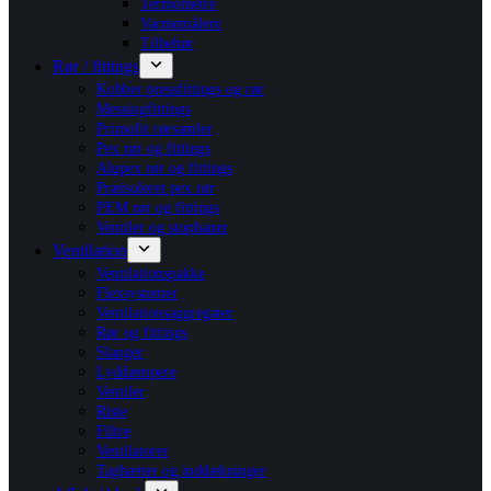
Termometre
Varmemålere
Tilbehør
Rør / fittings
Kobber pressfittings og rør
Messingfittings
Primofit rørsamler
Pex rør og fittings
Alupex rør og fittings
Præisoleret pex rør
PEM rør og fittings
Ventiler og stophaner
Ventilation
Ventilationspakke
Flexsystemer
Ventilationsaggregater
Rør og fittings
Slanger
Lyddæmpere
Ventiler
Riste
Filtre
Ventilatorer
Taghætter og inddækninger