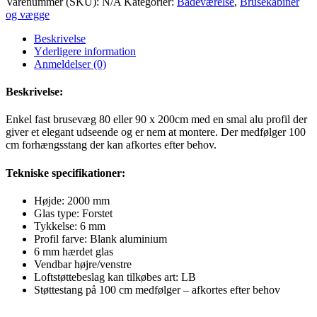
Varenummer (SKU):
N/A
Kategorier:
Badeværelse
,
Brusekabiner
frostet
og vægge
glas,
med
Beskrivelse
100cm
Yderligere information
forhængsstang
Anmeldelser (0)
antal
Beskrivelse:
Enkel fast brusevæg 80 eller 90 x 200cm med en smal alu profil der
giver et elegant udseende og er nem at montere. Der medfølger 100
cm forhængsstang der kan afkortes efter behov.
Tekniske specifikationer:
Højde: 2000 mm
Glas type: Forstet
Tykkelse: 6 mm
Profil farve:
Blank aluminium
6 mm hærdet glas
Vendbar højre/venstre
Loftstøttebeslag kan tilkøbes art: LB
Støttestang på 100 cm medfølger – afkortes efter behov