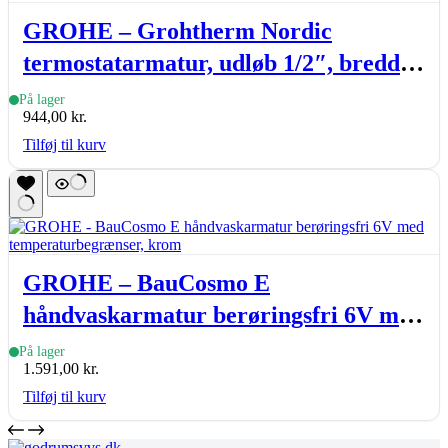
GROHE – Grohtherm Nordic
termostatarmatur, udløb 1/2″, bredde
305mm, krom
På lager
944,00
kr.
Tilføj til kurv
GROHE – BauCosmo E
håndvaskarmatur berøringsfri 6V med
temperaturbegrænser, krom
På lager
1.591,00
kr.
Tilføj til kurv