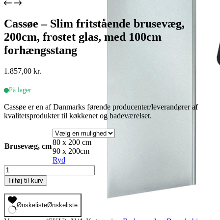
Cassøe – Slim fritstående brusevæg,
200cm, frostet glas, med 100cm
forhængsstang
1.857,00
kr.
På lager
Cassøe er en af Danmarks førende producenter/leverandører af
kvalitetsprodukter til køkkenet og badeværelset.
80 x 200 cm
Brusevæg, cm
90 x 200cm
Ryd
Cassøe
-
Tilføj til kurv
Slim
fritstående
brusevæg,
Ønskeliste
Ønskeliste
200cm,