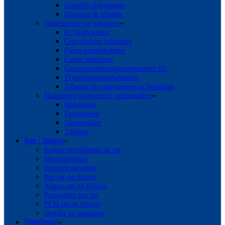
Grundfos dykpumper
Unionsæt & tilbehør
Vandvarmere og beholdere
El Vandvarmere
Centralvarme beholdere
Fjernvarmebeholdere
Combi beholdere
Gennemstrømningsvandvarmere EL
Trykekspansionsbeholdere
Tilbehør til vandvarmere og beholdere
Manometre,termometre, varmemålere
Manometre
Termometre
Varmemålere
Tilbehør
Rør / fittings
Kobber pressfittings og rør
Messingfittings
Primofit rørsamler
Pex rør og fittings
Alupex rør og fittings
Præisoleret pex rør
PEM rør og fittings
Ventiler og stophaner
Ventilation