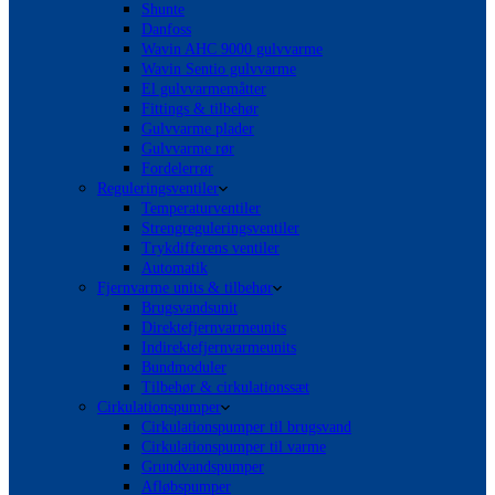
Shunte
Danfoss
Wavin AHC 9000 gulvvarme
Wavin Sentio gulvvarme
El gulvvarmemåtter
Fittings & tilbehør
Gulvvarme plader
Gulvvarme rør
Fordelerrør
Reguleringsventiler
Temperaturventiler
Strengreguleringsventiler
Trykdifferens ventiler
Automatik
Fjernvarme units & tilbehør
Brugsvandsunit
Direktefjernvarmeunits
Indirektefjernvarmeunits
Bundmoduler
Tilbehør & cirkulationssæt
Cirkulationspumper
Cirkulationspumper til brugsvand
Cirkulationspumper til varme
Grundvandspumper
Afløbspumper