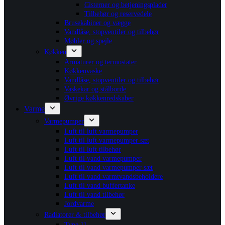
Cisterner og betjeningsplader
Tilbehør og reservedele
Brusekabiner og vægge
Vandlåse, stopventiler og tilbehør
Møbler og spejle
Køkken
Armaturer og termostater
Køkkenvaske
Vandlåse, stopventiler og tilbehør
Vaskekar og stålborde
Øvrige køkkenredskaber
Varme
Varmepumper
Luft til luft varmepumper
Luft til luft varmepumper sæt
Luft til luft tilbehør
Luft til vand varmepumper
Luft til vand varmepumper sæt
Luft til vand varmtvandsbeholdere
Luft til vand buffertanke
Luft til vand tilbehør
Jordvarme
Radiatorer & tilbehør
Type 11