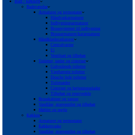
Bad / køkken
Badeværelse
Armaturer og termostater
Håndvaskarmaturer
Indbygningsarmaturer
Brusesystemer til indbygning
Brusearmaturer/kararmaturer
Håndklæderadiatorer
Centralvarme
El
Ventilsæt og tilbehør
Toiletter, sæder og cisterner
Gulvstående toiletter
Væghængte toiletter
Douche bide toiletter
Toiletsæder
Cisterner og betjeningsplader
Tilbehør og reservedele
Brusekabiner og vægge
Vandlåse, stopventiler og tilbehør
Møbler og spejle
Køkken
Armaturer og termostater
Køkkenvaske
Vandlåse, stopventiler og tilbehør