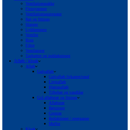
Ventilationspakke
Flexsystemer
Ventilationsaggregater
Rør og fittings
Slanger
Lyddæmpere
Ventiler
Riste
Filtre
Ventilatorer
Taghætter og inddækninger
Afløb / kloak
Afløb
Gulvafløb
Gulvafløb firkantet/rund
Linjeafløb
Hjørneafløb
Tilbehør og vandlåse
Grå afløbsrør og fittings
Afløbsrør
Bøjninger
Grenrør
Reduktioner / overgange
Muffer
Kloak