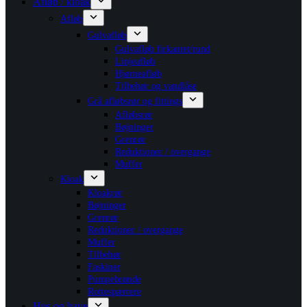
Afløb / kloak
Afløb
Gulvafløb
Gulvafløb firkantet/rund
Linjeafløb
Hjørneafløb
Tilbehør og vandlåse
Grå afløbsrør og fittings
Afløbsrør
Bøjninger
Grenrør
Reduktioner / overgange
Muffer
Kloak
Kloakrør
Bøjninger
Grenrør
Reduktioner / overgange
Muffer
Tilbehør
Faskiner
Pumpebrønde
Rottespærrere
Hus og have