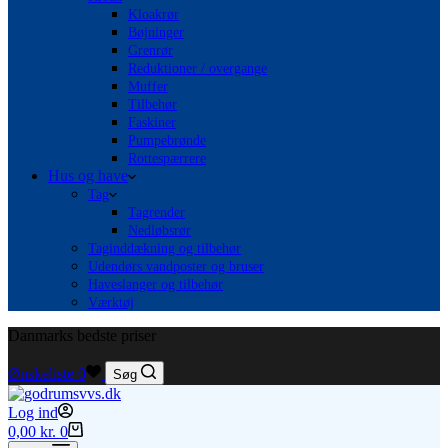
Kloakrør
Bøjninger
Grenrør
Reduktioner / overgange
Muffer
Tilbehør
Faskiner
Pumpebrønde
Rottespærrere
Hus og have
Tag
Tagrender
Nedløbsrør
Taginddækning og tilbehør
Udendørs vandposter og bruser
Haveslanger og tilbehør
Værktøj
Danmarks bedste priser
Ønskeliste
0
Søg
Log ind
Indkøbskurv
0,00
kr.
0