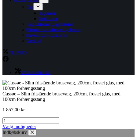
Tag
Tagrender
Nedløbsrør
Taginddækning og tilbehør
Udendørs vandposter og bruser
Haveslanger og tilbehør
Værktøj
TILBUD
VVS installatør
Cassøe – Slim fritstående brusevæg, 200cm, frostet glas, med
100cm forhængsstang
1.857,00
kr.
Cassøe
-
Dette
Vælg muligheder
Slim
vare
Indkøbskurv
fritstående