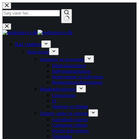
Fortsæt
til
indhold
Ingen
resultater
Bad / køkken
Badeværelse
Armaturer og termostater
Håndvaskarmaturer
Indbygningsarmaturer
Brusesystemer til indbygning
Brusearmaturer/kararmaturer
Håndklæderadiatorer
Centralvarme
El
Ventilsæt og tilbehør
Toiletter, sæder og cisterner
Gulvstående toiletter
Væghængte toiletter
Douche bide toiletter
Toiletsæder