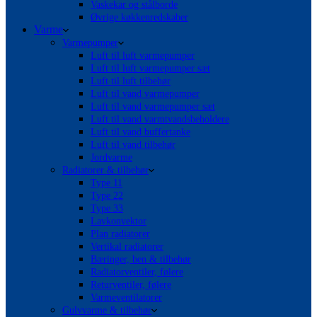
Vaskekar og stålborde
Øvrige køkkenredskaber
Varme
Varmepumper
Luft til luft varmepumper
Luft til luft varmepumper sæt
Luft til luft tilbehør
Luft til vand varmepumper
Luft til vand varmepumper sæt
Luft til vand varmtvandsbeholdere
Luft til vand buffertanke
Luft til vand tilbehør
Jordvarme
Radiatorer & tilbehør
Type 11
Type 22
Type 33
Lavkonvektor
Plan radiatorer
Vertikal radiatorer
Bæringer, ben & tilbehør
Radiatorventiler, følere
Returventiler, følere
Varmeventilatorer
Gulvvarme & tilbehør