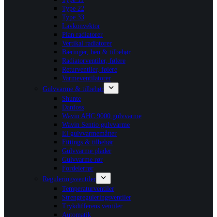
Type 22
Type 33
Lavkonvektor
Plan radiatorer
Vertikal radiatorer
Bæringer, ben & tilbehør
Radiatorventiler, følere
Returventiler, følere
Varmeventilatorer
Gulvvarme & tilbehør
Shunte
Danfoss
Wavin AHC 9000 gulvvarme
Wavin Sentio gulvvarme
El gulvvarmemåtter
Fittings & tilbehør
Gulvvarme plader
Gulvvarme rør
Fordelerrør
Reguleringsventiler
Temperaturventiler
Strengreguleringsventiler
Trykdifferens ventiler
Automatik