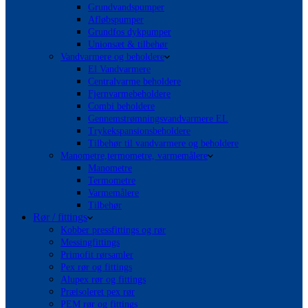
Grundvandspumper
Afløbspumper
Grundfos dykpumper
Unionsæt & tilbehør
Vandvarmere og beholdere
El Vandvarmere
Centralvarme beholdere
Fjernvarmebeholdere
Combi beholdere
Gennemstrømningsvandvarmere EL
Trykekspansionsbeholdere
Tilbehør til vandvarmere og beholdere
Manometre,termometre, varmemålere
Manometre
Termometre
Varmemålere
Tilbehør
Rør / fittings
Kobber pressfittings og rør
Messingfittings
Primofit rørsamler
Pex rør og fittings
Alupex rør og fittings
Præisoleret pex rør
PEM rør og fittings