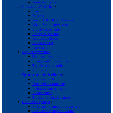
Varmeventilatorer
Gulvvarme & tilbehør
Shunte
Danfoss
Wavin AHC 9000 gulvvarme
Wavin Sentio gulvvarme
El gulvvarmemåtter
Fittings & tilbehør
Gulvvarme plader
Gulvvarme rør
Fordelerrør
Reguleringsventiler
Temperaturventiler
Strengreguleringsventiler
Trykdifferens ventiler
Automatik
Fjernvarme units & tilbehør
Brugsvandsunit
Direktefjernvarmeunits
Indirektefjernvarmeunits
Bundmoduler
Tilbehør & cirkulationssæt
Cirkulationspumper
Cirkulationspumper til brugsvand
Cirkulationspumper til varme