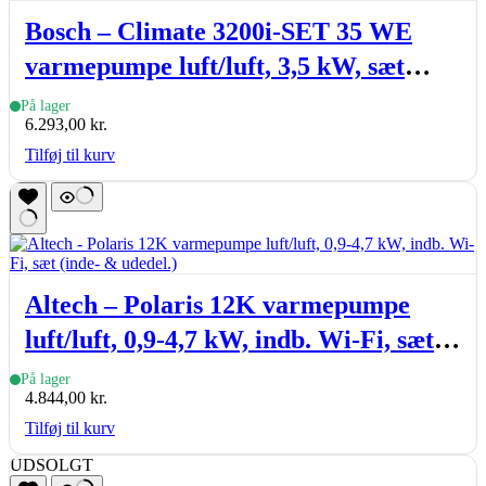
Bosch – Climate 3200i-SET 35 WE
varmepumpe luft/luft, 3,5 kW, sæt
(inde- & udedel.), hvid
På lager
6.293,00
kr.
Tilføj til kurv
Altech – Polaris 12K varmepumpe
luft/luft, 0,9-4,7 kW, indb. Wi-Fi, sæt
(inde- & udedel.)
På lager
4.844,00
kr.
Tilføj til kurv
UDSOLGT