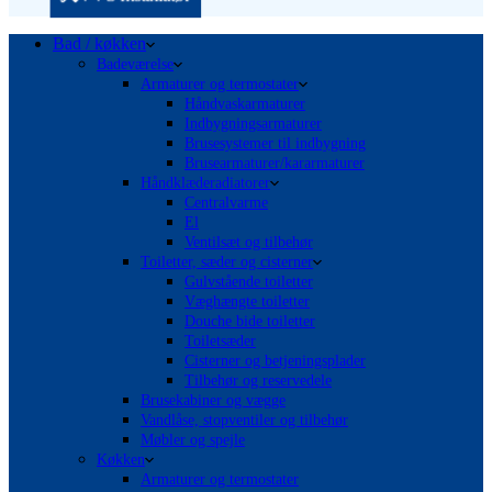
Bad / køkken
Badeværelse
Armaturer og termostater
Håndvaskarmaturer
Indbygningsarmaturer
Brusesystemer til indbygning
Brusearmaturer/kararmaturer
Håndklæderadiatorer
Centralvarme
El
Ventilsæt og tilbehør
Toiletter, sæder og cisterner
Gulvstående toiletter
Væghængte toiletter
Douche bide toiletter
Toiletsæder
Cisterner og betjeningsplader
Tilbehør og reservedele
Brusekabiner og vægge
Vandlåse, stopventiler og tilbehør
Møbler og spejle
Køkken
Armaturer og termostater