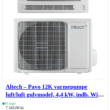
Altech – Pavo 12K varmepumpe
luft/luft gulvmodel, 4,4 kW, indb. Wi-
Fi, sæt (inde- & udedel.)
På lager
7.343,00
kr.