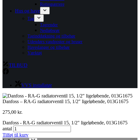
Rottespærrere
Hus og have
Tag
Tagrender
Nedløbsrør
Taginddækning og tilbehør
Udendørs vandposter og bruser
Haveslanger og tilbehør
Værktøj
TILBUD
VVS installatør
Danfoss – RA-G radiatorventil 15, 1/2″ ligeløbende, 013G1675
275,00
kr.
Danfoss - RA-G radiatorventil 15, 1/2" ligeløbende, 013G1675
antal
Tilføj til kurv