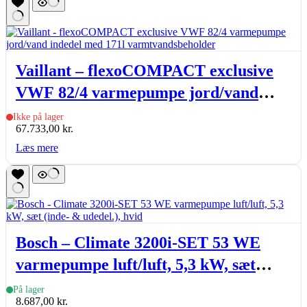
Vaillant – flexoCOMPACT exclusive
VWF 82/4 varmepumpe jord/vand
indedel med 171l varmtvandsbeholder
Ikke på lager
67.733,00
kr.
Læs mere
Bosch – Climate 3200i-SET 53 WE
varmepumpe luft/luft, 5,3 kW, sæt
(inde- & udedel.), hvid
På lager
8.687,00
kr.