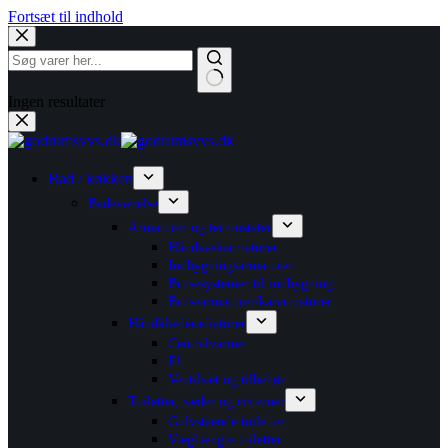
Fortsæt til indhold
Ingen resultater
Bad / køkken
Badeværelse
Armaturer og termostater
Håndvaskarmaturer
Indbygningsarmaturer
Brusesystemer til indbygning
Brusearmaturer/kararmaturer
Håndklæderadiatorer
Centralvarme
El
Ventilsæt og tilbehør
Toiletter, sæder og cisterner
Gulvstående toiletter
Væghængte toiletter