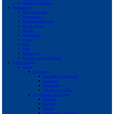
Ventiler og stophaner
Ventilation
Ventilationspakke
Flexsystemer
Ventilationsaggregater
Rør og fittings
Slanger
Lyddæmpere
Ventiler
Riste
Filtre
Ventilatorer
Taghætter og inddækninger
Afløb / kloak
Afløb
Gulvafløb
Gulvafløb firkantet/rund
Linjeafløb
Hjørneafløb
Tilbehør og vandlåse
Grå afløbsrør og fittings
Afløbsrør
Bøjninger
Grenrør
Reduktioner / overgange