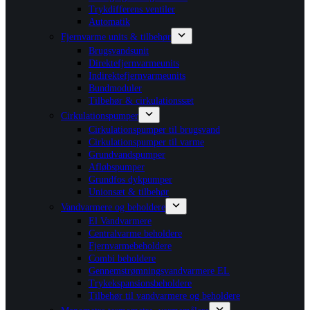
Trykdifferens ventiler
Automatik
Fjernvarme units & tilbehør
Brugsvandsunit
Direktefjernvarmeunits
Indirektefjernvarmeunits
Bundmoduler
Tilbehør & cirkulationssæt
Cirkulationspumper
Cirkulationspumper til brugsvand
Cirkulationspumper til varme
Grundvandspumper
Afløbspumper
Grundfos dykpumper
Unionsæt & tilbehør
Vandvarmere og beholdere
El Vandvarmere
Centralvarme beholdere
Fjernvarmebeholdere
Combi beholdere
Gennemstrømningsvandvarmere EL
Trykekspansionsbeholdere
Tilbehør til vandvarmere og beholdere