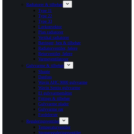
Radiatorer & tilbehør
Type 11
Type 22
Type 33
Lavkonvektor
Plan radiatorer
Vertikal radiatorer
Bæringer, ben & tilbehør
Radiatorventiler, følere
Returventiler, følere
Varmeventilatorer
Gulvvarme & tilbehør
Shunte
Danfoss
Wavin AHC 9000 gulvvarme
Wavin Sentio gulvvarme
El gulvvarmemåtter
Fittings & tilbehør
Gulvvarme plader
Gulvvarme rør
Fordelerrør
Reguleringsventiler
Temperaturventiler
Strengreguleringsventiler