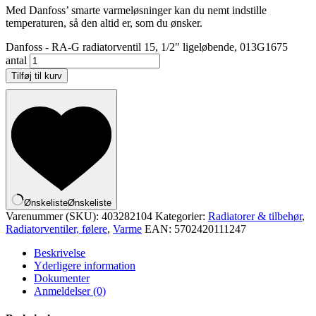
Med Danfoss’ smarte varmeløsninger kan du nemt indstille
temperaturen, så den altid er, som du ønsker.
Danfoss - RA-G radiatorventil 15, 1/2" ligeløbende, 013G1675
antal
Tilføj til kurv
Ønskeliste
Ønskeliste
Varenummer (SKU):
403282104
Kategorier:
Radiatorer & tilbehør
,
Radiatorventiler, følere
,
Varme
EAN:
5702420111247
Beskrivelse
Yderligere information
Dokumenter
Anmeldelser (0)