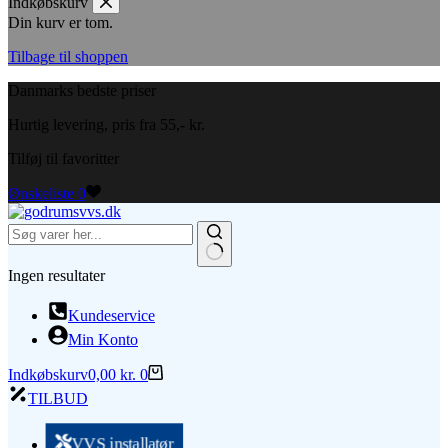
Indkøbskurv
Din kurv er tom.
Tilbage til shoppen
Danmarks bedste priser
Hurtig levering, pris fra 55,- kr.
Tilføj til favoritter
Ønskeliste
0
Ingen resultater
Kundeservice
Min Konto
Indkøbskurv
0,00
kr.
0
TILBUD
VVS installatør