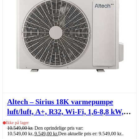
Altech – Sirius 18K varmepumpe
luft/luft, A+, R32, Wi-Fi, 1,6-8,8 kW,
3.0, sæt (inde- & udedel.)
Ikke på lager
10.549,00
kr.
Den oprindelige pris var:
10.549,00 kr..
9.549,00
kr.
Den aktuelle pris er: 9.549,00 kr..