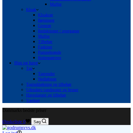
Muffer
Kloak
Kloakrør
Bøjninger
Grenrør
Reduktioner / overgange
Muffer
Tilbehør
Faskiner
Pumpebrønde
Rottespærrere
Hus og have
Tag
Tagrender
Nedløbsrør
Taginddækning og tilbehør
Udendørs vandposter og bruser
Haveslanger og tilbehør
Værktøj
Danmarks bedste priser
Ønskeliste
0
Søg