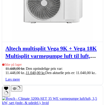
Altech multisplit Vega 9K + Vega 18K
Multisplit varmepumpe luft til luft,
indb. Wi-Fi, 2,58-5,92kW, sæt
Ikke på lager
11.448,00
kr.
Den oprindelige pris var:
11.448,00 kr..
11.040,00
kr.
Den aktuelle pris er: 11.040,00 kr..
Læs mere