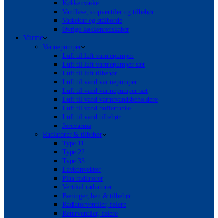
Køkkenvaske
Vandlåse, stopventiler og tilbehør
Vaskekar og stålborde
Øvrige køkkenredskaber
Varme
Varmepumper
Luft til luft varmepumper
Luft til luft varmepumper sæt
Luft til luft tilbehør
Luft til vand varmepumper
Luft til vand varmepumper sæt
Luft til vand varmtvandsbeholdere
Luft til vand buffertanke
Luft til vand tilbehør
Jordvarme
Radiatorer & tilbehør
Type 11
Type 22
Type 33
Lavkonvektor
Plan radiatorer
Vertikal radiatorer
Bæringer, ben & tilbehør
Radiatorventiler, følere
Returventiler, følere