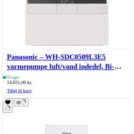
Panasonic – WH-SDC0509L3E5
varmepumpe luft/vand indedel, Bi-
blok, L-gen, R290, 5-9 kW
På lager
14.651,00
kr.
Tilføj til kurv