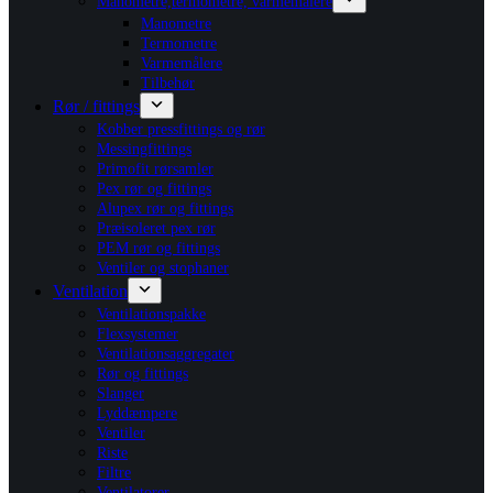
Manometre,termometre, varmemålere
Manometre
Termometre
Varmemålere
Tilbehør
Rør / fittings
Kobber pressfittings og rør
Messingfittings
Primofit rørsamler
Pex rør og fittings
Alupex rør og fittings
Præisoleret pex rør
PEM rør og fittings
Ventiler og stophaner
Ventilation
Ventilationspakke
Flexsystemer
Ventilationsaggregater
Rør og fittings
Slanger
Lyddæmpere
Ventiler
Riste
Filtre
Ventilatorer