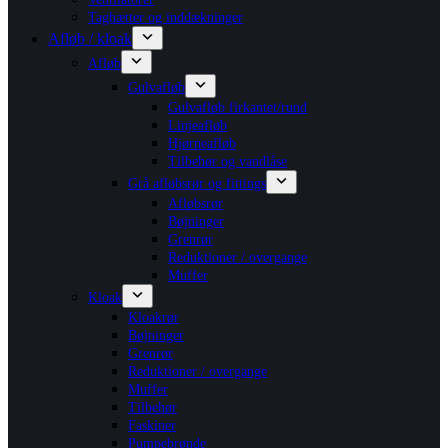
Taghætter og inddækninger
Afløb / kloak
Afløb
Gulvafløb
Gulvafløb firkantet/rund
Linjeafløb
Hjørneafløb
Tilbehør og vandlåse
Grå afløbsrør og fittings
Afløbsrør
Bøjninger
Grenrør
Reduktioner / overgange
Muffer
Kloak
Kloakrør
Bøjninger
Grenrør
Reduktioner / overgange
Muffer
Tilbehør
Faskiner
Pumpebrønde