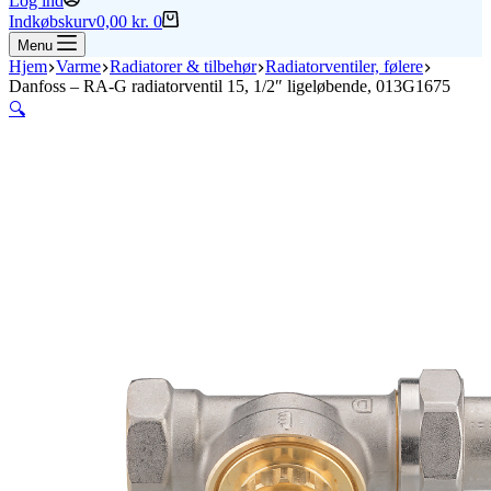
Log ind
Indkøbskurv
0,00
kr.
0
Menu
Hjem
Varme
Radiatorer & tilbehør
Radiatorventiler, følere
Danfoss – RA-G radiatorventil 15, 1/2″ ligeløbende, 013G1675
🔍