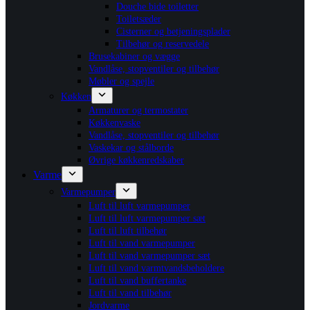
Douche bide toiletter
Toiletsæder
Cisterner og betjeningsplader
Tilbehør og reservedele
Brusekabiner og vægge
Vandlåse, stopventiler og tilbehør
Møbler og spejle
Køkken
Armaturer og termostater
Køkkenvaske
Vandlåse, stopventiler og tilbehør
Vaskekar og stålborde
Øvrige køkkenredskaber
Varme
Varmepumper
Luft til luft varmepumper
Luft til luft varmepumper sæt
Luft til luft tilbehør
Luft til vand varmepumper
Luft til vand varmepumper sæt
Luft til vand varmtvandsbeholdere
Luft til vand buffertanke
Luft til vand tilbehør
Jordvarme