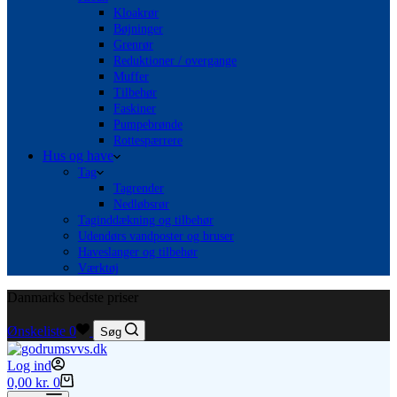
Kloakrør
Bøjninger
Grenrør
Reduktioner / overgange
Muffer
Tilbehør
Faskiner
Pumpebrønde
Rottespærrere
Hus og have
Tag
Tagrender
Nedløbsrør
Taginddækning og tilbehør
Udendørs vandposter og bruser
Haveslanger og tilbehør
Værktøj
Danmarks bedste priser
Ønskeliste
0
Søg
Log ind
Indkøbskurv
0,00
kr.
0