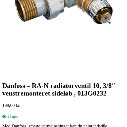
Danfoss – RA-N radiatorventil 10, 3/8″
venstremonteret sideløb , 013G0232
189,00
kr.
På lager
Med Danfoss’ smarte varmeløsninger kan du nemt indstille