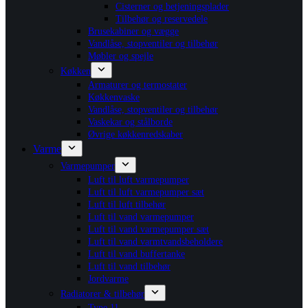
Cisterner og betjeningsplader
Tilbehør og reservedele
Brusekabiner og vægge
Vandlåse, stopventiler og tilbehør
Møbler og spejle
Køkken
Armaturer og termostater
Køkkenvaske
Vandlåse, stopventiler og tilbehør
Vaskekar og stålborde
Øvrige køkkenredskaber
Varme
Varmepumper
Luft til luft varmepumper
Luft til luft varmepumper sæt
Luft til luft tilbehør
Luft til vand varmepumper
Luft til vand varmepumper sæt
Luft til vand varmtvandsbeholdere
Luft til vand buffertanke
Luft til vand tilbehør
Jordvarme
Radiatorer & tilbehør
Type 11