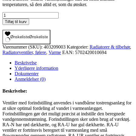
temperaturen, så den altid er, som du ønsker.
Danfoss
-
Tilføj til kurv
RA-
N
radiatorventil
Ønskeliste
Ønskeliste
10,
Varenummer (SKU):
403209003
Kategorier:
Radiatorer & tilbehør
,
3/8"
Radiatorventiler, følere
,
Varme
EAN:
5702420010694
venstremonteret
sideløb
Beskrivelse
,
Yderligere information
013G0232
Dokumenter
antal
Anmeldelser (0)
Beskrivelse:
Ventiler med forindstilling anvendes i vandbårne tostrengsanlæg for
at sikre optimal fordeling af vandet i varmeanlægget.
Forindstillingen gør det muligt præcist at indstille den beregnede
vandgennemstrømning. Forindstillingen sker uden brug af værktøj.
RA-N har rød dækhætte, og RA-U har gul dækhætte. RA-U
ventiler er fortrinsvis beregnet til varmeanlæg med små
flowmængder gennem radiatoren. RA-UR ventiler er fortrinsvis