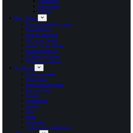
Termometre
Varmemålere
Tilbehør
Rør / fittings
Kobber pressfittings og rør
Messingfittings
Primofit rørsamler
Pex rør og fittings
Alupex rør og fittings
Præisoleret pex rør
PEM rør og fittings
Ventiler og stophaner
Ventilation
Ventilationspakke
Flexsystemer
Ventilationsaggregater
Rør og fittings
Slanger
Lyddæmpere
Ventiler
Riste
Filtre
Ventilatorer
Taghætter og inddækninger