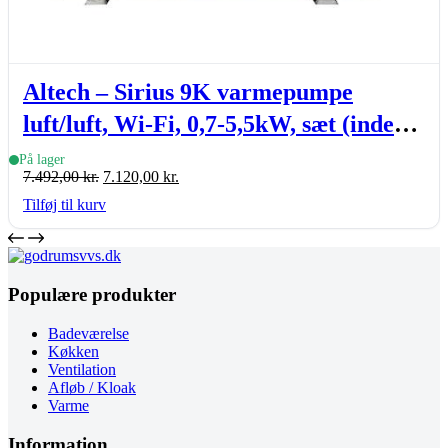
Altech – Sirius 9K varmepumpe
luft/luft, Wi-Fi, 0,7-5,5kW, sæt (inde-
& udedel.), A+++, R32
På lager
Den
Den
7.492,00
kr.
7.120,00
kr.
oprindelige
aktuelle
Tilføj til kurv
pris
pris
var:
er:
7.492,00 kr..
7.120,00 kr..
Populære produkter
Badeværelse
Køkken
Ventilation
Afløb / Kloak
Varme
Information