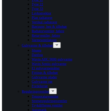
Type 22
Type 33
Lavkonvektor
Plan radiatorer
Vertikal radiatorer
Bæringer, ben & tilbehør
Radiatorventiler, følere
Returventiler, følere
Varmeventilatorer
Gulvvarme & tilbehør
Shunte
Danfoss
Wavin AHC 9000 gulvvarme
Wavin Sentio gulvvarme
El gulvvarmemåtter
Fittings & tilbehør
Gulvvarme plader
Gulvvarme rør
Fordelerrør
Reguleringsventiler
Temperaturventiler
Strengreguleringsventiler
Trykdifferens ventiler
Automatik