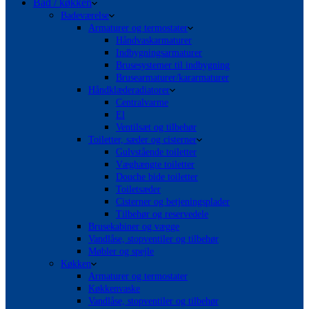
Bad / køkken
Badeværelse
Armaturer og termostater
Håndvaskarmaturer
Indbygningsarmaturer
Brusesystemer til indbygning
Brusearmaturer/kararmaturer
Håndklæderadiatorer
Centralvarme
El
Ventilsæt og tilbehør
Toiletter, sæder og cisterner
Gulvstående toiletter
Væghængte toiletter
Douche bide toiletter
Toiletsæder
Cisterner og betjeningsplader
Tilbehør og reservedele
Brusekabiner og vægge
Vandlåse, stopventiler og tilbehør
Møbler og spejle
Køkken
Armaturer og termostater
Køkkenvaske
Vandlåse, stopventiler og tilbehør