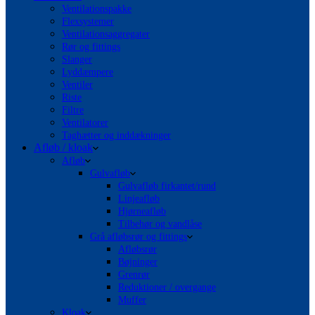
Ventilationspakke
Flexsystemer
Ventilationsaggregater
Rør og fittings
Slanger
Lyddæmpere
Ventiler
Riste
Filtre
Ventilatorer
Taghætter og inddækninger
Afløb / kloak
Afløb
Gulvafløb
Gulvafløb firkantet/rund
Linjeafløb
Hjørneafløb
Tilbehør og vandlåse
Grå afløbsrør og fittings
Afløbsrør
Bøjninger
Grenrør
Reduktioner / overgange
Muffer
Kloak