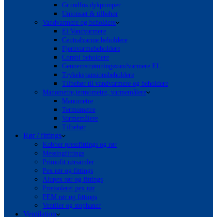
Grundfos dykpumper
Unionsæt & tilbehør
Vandvarmere og beholdere
El Vandvarmere
Centralvarme beholdere
Fjernvarmebeholdere
Combi beholdere
Gennemstrømningsvandvarmere EL
Trykekspansionsbeholdere
Tilbehør til vandvarmere og beholdere
Manometre,termometre, varmemålere
Manometre
Termometre
Varmemålere
Tilbehør
Rør / fittings
Kobber pressfittings og rør
Messingfittings
Primofit rørsamler
Pex rør og fittings
Alupex rør og fittings
Præisoleret pex rør
PEM rør og fittings
Ventiler og stophaner
Ventilation