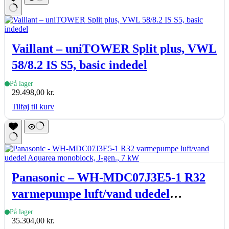
Vaillant – uniTOWER Split plus, VWL
58/8.2 IS S5, basic indedel
På lager
29.498,00
kr.
Tilføj til kurv
Panasonic – WH-MDC07J3E5-1 R32
varmepumpe luft/vand udedel
Aquarea monoblock, J-gen., 7 kW
På lager
35.304,00
kr.