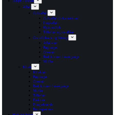
Afløb / kloak
Afløb
Gulvafløb
Gulvafløb firkantet/rund
Linjeafløb
Hjørneafløb
Tilbehør og vandlåse
Grå afløbsrør og fittings
Afløbsrør
Bøjninger
Grenrør
Reduktioner / overgange
Muffer
Kloak
Kloakrør
Bøjninger
Grenrør
Reduktioner / overgange
Muffer
Tilbehør
Faskiner
Pumpebrønde
Rottespærrere
Hus og have