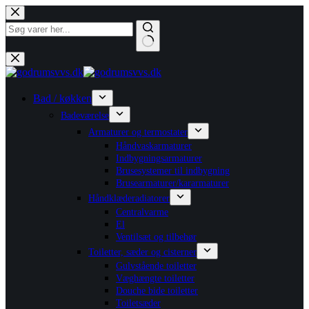
Fortsæt
til
indhold
Ingen
resultater
Bad / køkken
Badeværelse
Armaturer og termostater
Håndvaskarmaturer
Indbygningsarmaturer
Brusesystemer til indbygning
Brusearmaturer/kararmaturer
Håndklæderadiatorer
Centralvarme
El
Ventilsæt og tilbehør
Toiletter, sæder og cisterner
Gulvstående toiletter
Væghængte toiletter
Douche bide toiletter
Toiletsæder