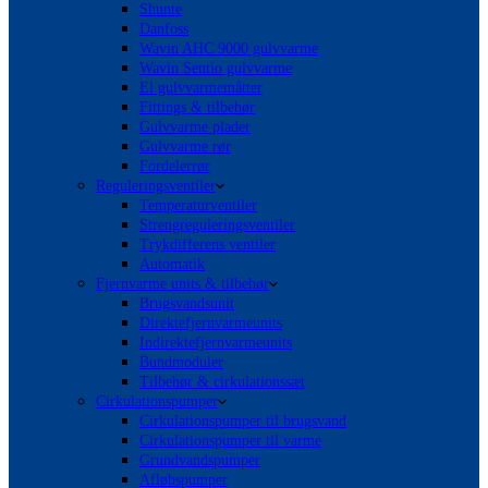
Shunte
Danfoss
Wavin AHC 9000 gulvvarme
Wavin Sentio gulvvarme
El gulvvarmemåtter
Fittings & tilbehør
Gulvvarme plader
Gulvvarme rør
Fordelerrør
Reguleringsventiler
Temperaturventiler
Strengreguleringsventiler
Trykdifferens ventiler
Automatik
Fjernvarme units & tilbehør
Brugsvandsunit
Direktefjernvarmeunits
Indirektefjernvarmeunits
Bundmoduler
Tilbehør & cirkulationssæt
Cirkulationspumper
Cirkulationspumper til brugsvand
Cirkulationspumper til varme
Grundvandspumper
Afløbspumper