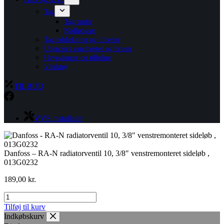
Tag
Tagrender
Nedløbsrør
Taginddækning og tilbehør
Udendørs vandposter og bruser
Haveslanger og tilbehør
Værktøj
TILBUD
VVS installatør
Danfoss – RA-N radiatorventil 10, 3/8″ venstremonteret sideløb ,
013G0232
189,00
kr.
Danfoss
-
Tilføj til kurv
RA-
Indkøbskurv
N