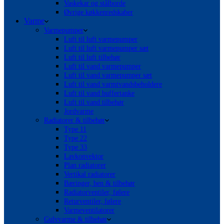
Vaskekar og stålborde
Øvrige køkkenredskaber
Varme
Varmepumper
Luft til luft varmepumper
Luft til luft varmepumper sæt
Luft til luft tilbehør
Luft til vand varmepumper
Luft til vand varmepumper sæt
Luft til vand varmtvandsbeholdere
Luft til vand buffertanke
Luft til vand tilbehør
Jordvarme
Radiatorer & tilbehør
Type 11
Type 22
Type 33
Lavkonvektor
Plan radiatorer
Vertikal radiatorer
Bæringer, ben & tilbehør
Radiatorventiler, følere
Returventiler, følere
Varmeventilatorer
Gulvvarme & tilbehør