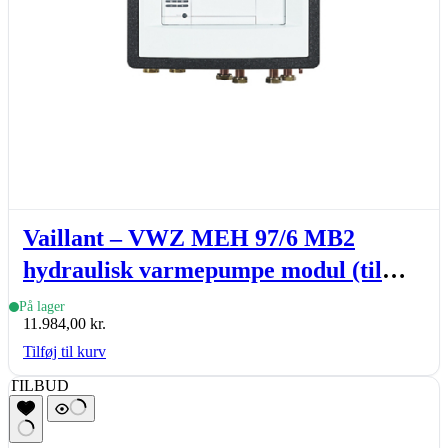
Vaillant – VWZ MEH 97/6 MB2
hydraulisk varmepumpe modul (til
aroTHERM VWL 35 – 125/6 A)
På lager
11.984,00
kr.
Tilføj til kurv
TILBUD