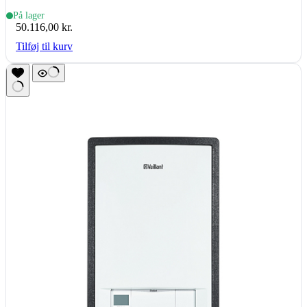
Aquarea T-CAP monoblock, J-gen, 9
På lager
50.116,00
kr.
kW
Tilføj til kurv