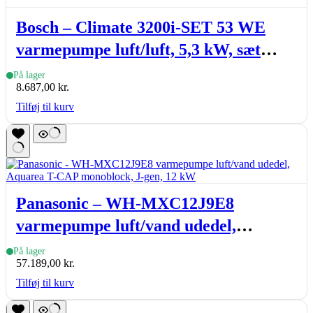
Bosch – Climate 3200i-SET 53 WE
varmepumpe luft/luft, 5,3 kW, sæt
(inde- & udedel.), hvid
På lager
8.687,00
kr.
Tilføj til kurv
Panasonic – WH-MXC12J9E8
varmepumpe luft/vand udedel,
Aquarea T-CAP monoblock, J-gen, 12
På lager
57.189,00
kr.
kW
Tilføj til kurv