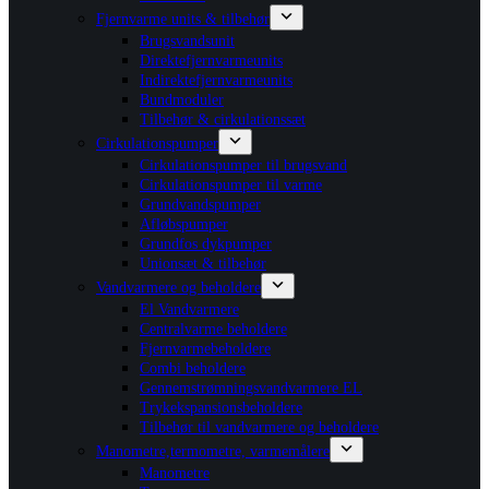
Fjernvarme units & tilbehør
Brugsvandsunit
Direktefjernvarmeunits
Indirektefjernvarmeunits
Bundmoduler
Tilbehør & cirkulationssæt
Cirkulationspumper
Cirkulationspumper til brugsvand
Cirkulationspumper til varme
Grundvandspumper
Afløbspumper
Grundfos dykpumper
Unionsæt & tilbehør
Vandvarmere og beholdere
El Vandvarmere
Centralvarme beholdere
Fjernvarmebeholdere
Combi beholdere
Gennemstrømningsvandvarmere EL
Trykekspansionsbeholdere
Tilbehør til vandvarmere og beholdere
Manometre,termometre, varmemålere
Manometre