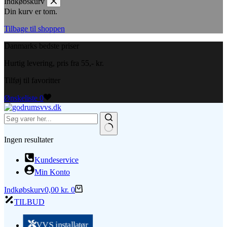
Indkøbskurv
Din kurv er tom.
Tilbage til shoppen
Danmarks bedste priser
Hurtig levering, pris fra 55,- kr.
Tilføj til favoritter
Ønskeliste
0
Ingen resultater
Kundeservice
Min Konto
Indkøbskurv
0,00
kr.
0
TILBUD
VVS installatør