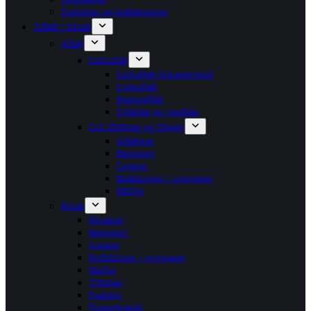
Taghætter og inddækninger
Afløb / kloak
Afløb
Gulvafløb
Gulvafløb firkantet/rund
Linjeafløb
Hjørneafløb
Tilbehør og vandlåse
Grå afløbsrør og fittings
Afløbsrør
Bøjninger
Grenrør
Reduktioner / overgange
Muffer
Kloak
Kloakrør
Bøjninger
Grenrør
Reduktioner / overgange
Muffer
Tilbehør
Faskiner
Pumpebrønde