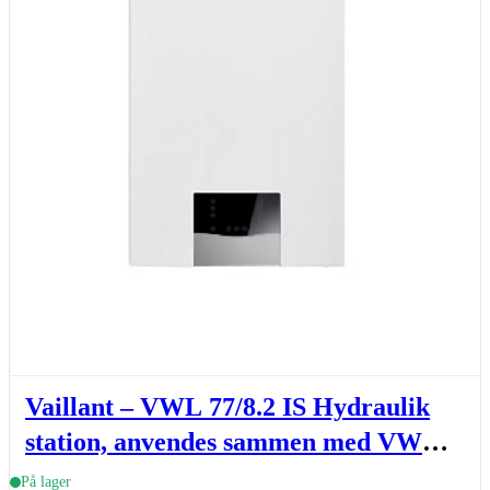
Vaillant – VWL 77/8.2 IS Hydraulik
station, anvendes sammen med VWL
75/8. Indedel
På lager