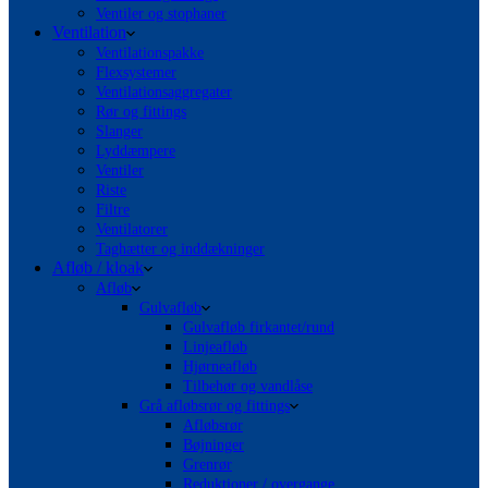
Ventiler og stophaner
Ventilation
Ventilationspakke
Flexsystemer
Ventilationsaggregater
Rør og fittings
Slanger
Lyddæmpere
Ventiler
Riste
Filtre
Ventilatorer
Taghætter og inddækninger
Afløb / kloak
Afløb
Gulvafløb
Gulvafløb firkantet/rund
Linjeafløb
Hjørneafløb
Tilbehør og vandlåse
Grå afløbsrør og fittings
Afløbsrør
Bøjninger
Grenrør
Reduktioner / overgange