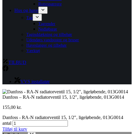
Rottespærrere
Hus og have
Tag
Tagrender
Nedløbsrør
Taginddækning og tilbehør
Udendørs vandposter og bruser
Haveslanger og tilbehør
Værktøj
TILBUD
VVS installatør
Danfoss – RA-N radiatorventil 15, 1/2″, ligeløbende, 013G0014
155,00
kr.
Danfoss - RA-N radiatorventil 15, 1/2", ligeløbende, 013G0014
antal
Tilføj til kurv