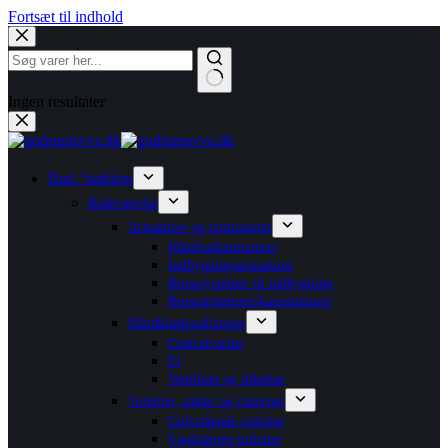
Fortsæt til indhold
Ingen resultater
Bad / køkken
Badeværelse
Armaturer og termostater
Håndvaskarmaturer
Indbygningsarmaturer
Brusesystemer til indbygning
Brusearmaturer/kararmaturer
Håndklæderadiatorer
Centralvarme
El
Ventilsæt og tilbehør
Toiletter, sæder og cisterner
Gulvstående toiletter
Væghængte toiletter