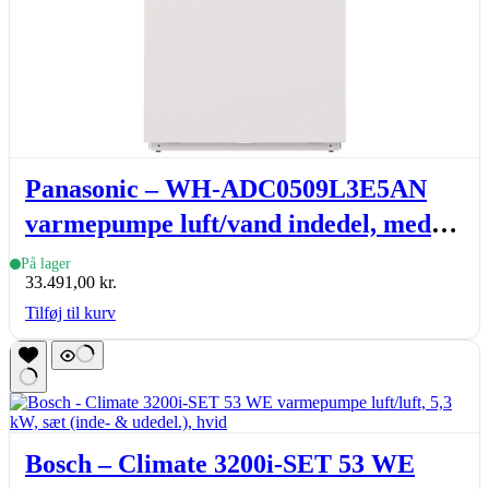
Panasonic – WH-ADC0509L3E5AN
varmepumpe luft/vand indedel, med
VVB 185l, L-gen., R290, 5-9 kW
På lager
33.491,00
kr.
Tilføj til kurv
Bosch – Climate 3200i-SET 53 WE