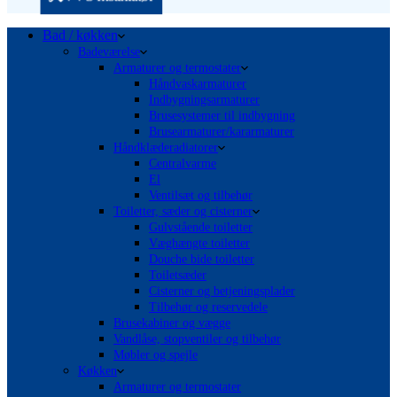
Bad / køkken
Badeværelse
Armaturer og termostater
Håndvaskarmaturer
Indbygningsarmaturer
Brusesystemer til indbygning
Brusearmaturer/kararmaturer
Håndklæderadiatorer
Centralvarme
El
Ventilsæt og tilbehør
Toiletter, sæder og cisterner
Gulvstående toiletter
Væghængte toiletter
Douche bide toiletter
Toiletsæder
Cisterner og betjeningsplader
Tilbehør og reservedele
Brusekabiner og vægge
Vandlåse, stopventiler og tilbehør
Møbler og spejle
Køkken
Armaturer og termostater