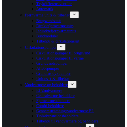
Trykdifferens ventiler
Automatik
Fjernvarme units & tilbehør
Brugsvandsunit
Direktefjernvarmeunits
Indirektefjernvarmeunits
Bundmoduler
Tilbehør & cirkulationssæt
Cirkulationspumper
Cirkulationspumper til brugsvand
Cirkulationspumper til varme
Grundvandspumper
Afløbspumper
Grundfos dykpumper
Unionsæt & tilbehør
Vandvarmere og beholdere
El Vandvarmere
Centralvarme beholdere
Fjernvarmebeholdere
Combi beholdere
Gennemstrømningsvandvarmere EL
Trykekspansionsbeholdere
Tilbehør til vandvarmere og beholdere