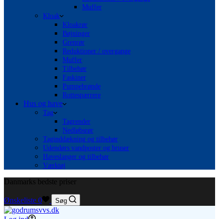
Muffer
Kloak
Kloakrør
Bøjninger
Grenrør
Reduktioner / overgange
Muffer
Tilbehør
Faskiner
Pumpebrønde
Rottespærrere
Hus og have
Tag
Tagrender
Nedløbsrør
Taginddækning og tilbehør
Udendørs vandposter og bruser
Haveslanger og tilbehør
Værktøj
Danmarks bedste priser
Ønskeliste
0
Søg