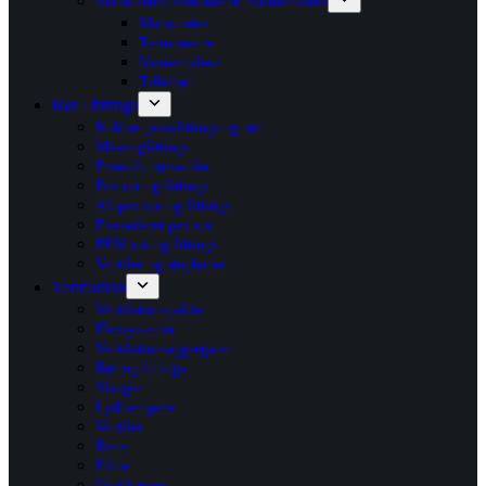
Manometre,termometre, varmemålere
Manometre
Termometre
Varmemålere
Tilbehør
Rør / fittings
Kobber pressfittings og rør
Messingfittings
Primofit rørsamler
Pex rør og fittings
Alupex rør og fittings
Præisoleret pex rør
PEM rør og fittings
Ventiler og stophaner
Ventilation
Ventilationspakke
Flexsystemer
Ventilationsaggregater
Rør og fittings
Slanger
Lyddæmpere
Ventiler
Riste
Filtre
Ventilatorer