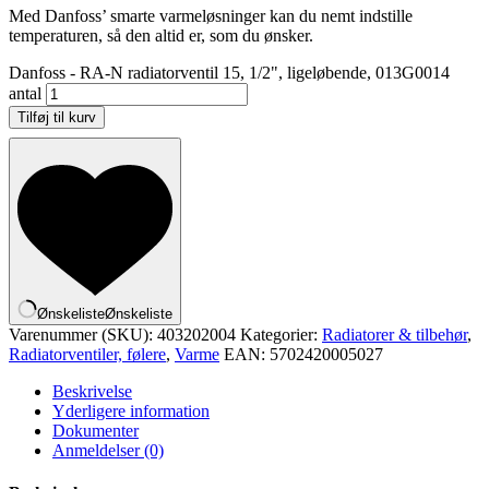
Med Danfoss’ smarte varmeløsninger kan du nemt indstille
temperaturen, så den altid er, som du ønsker.
Danfoss - RA-N radiatorventil 15, 1/2", ligeløbende, 013G0014
antal
Tilføj til kurv
Ønskeliste
Ønskeliste
Varenummer (SKU):
403202004
Kategorier:
Radiatorer & tilbehør
,
Radiatorventiler, følere
,
Varme
EAN:
5702420005027
Beskrivelse
Yderligere information
Dokumenter
Anmeldelser (0)