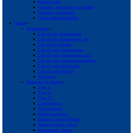
Køkkenvaske
Vandlåse, stopventiler og tilbehør
Vaskekar og stålborde
Øvrige køkkenredskaber
Varme
Varmepumper
Luft til luft varmepumper
Luft til luft varmepumper sæt
Luft til luft tilbehør
Luft til vand varmepumper
Luft til vand varmepumper sæt
Luft til vand varmtvandsbeholdere
Luft til vand buffertanke
Luft til vand tilbehør
Jordvarme
Radiatorer & tilbehør
Type 11
Type 22
Type 33
Lavkonvektor
Plan radiatorer
Vertikal radiatorer
Bæringer, ben & tilbehør
Radiatorventiler, følere
Returventiler, følere