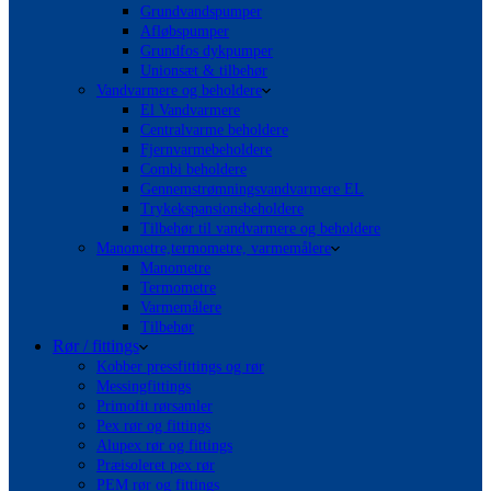
Grundvandspumper
Afløbspumper
Grundfos dykpumper
Unionsæt & tilbehør
Vandvarmere og beholdere
El Vandvarmere
Centralvarme beholdere
Fjernvarmebeholdere
Combi beholdere
Gennemstrømningsvandvarmere EL
Trykekspansionsbeholdere
Tilbehør til vandvarmere og beholdere
Manometre,termometre, varmemålere
Manometre
Termometre
Varmemålere
Tilbehør
Rør / fittings
Kobber pressfittings og rør
Messingfittings
Primofit rørsamler
Pex rør og fittings
Alupex rør og fittings
Præisoleret pex rør
PEM rør og fittings