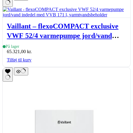
Vaillant – flexoCOMPACT exclusive
VWF 52/4 varmepumpe jord/vand
indedel med VVB 171 l,
På lager
65.321,00
kr.
varmtvandsbeholder
Tilføj til kurv