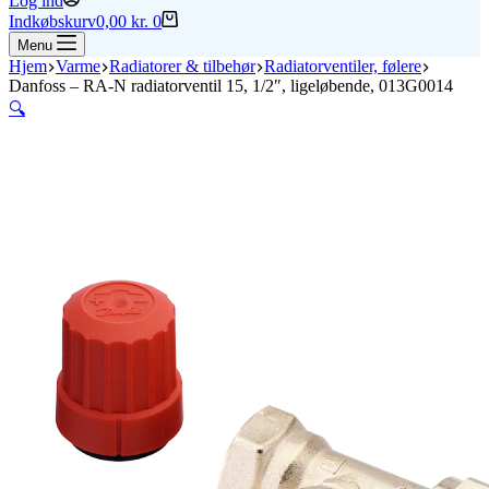
Log ind
Indkøbskurv
0,00
kr.
0
Menu
Hjem
Varme
Radiatorer & tilbehør
Radiatorventiler, følere
Danfoss – RA-N radiatorventil 15, 1/2″, ligeløbende, 013G0014
🔍