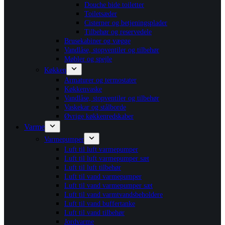
Douche bide toiletter
Toiletsæder
Cisterner og betjeningsplader
Tilbehør og reservedele
Brusekabiner og vægge
Vandlåse, stopventiler og tilbehør
Møbler og spejle
Køkken
Armaturer og termostater
Køkkenvaske
Vandlåse, stopventiler og tilbehør
Vaskekar og stålborde
Øvrige køkkenredskaber
Varme
Varmepumper
Luft til luft varmepumper
Luft til luft varmepumper sæt
Luft til luft tilbehør
Luft til vand varmepumper
Luft til vand varmepumper sæt
Luft til vand varmtvandsbeholdere
Luft til vand buffertanke
Luft til vand tilbehør
Jordvarme