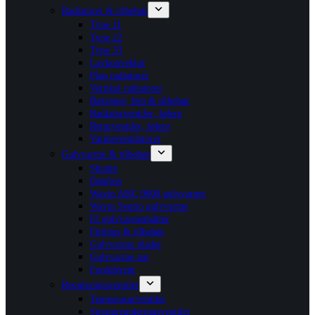
Radiatorer & tilbehør
Type 11
Type 22
Type 33
Lavkonvektor
Plan radiatorer
Vertikal radiatorer
Bæringer, ben & tilbehør
Radiatorventiler, følere
Returventiler, følere
Varmeventilatorer
Gulvvarme & tilbehør
Shunte
Danfoss
Wavin AHC 9000 gulvvarme
Wavin Sentio gulvvarme
El gulvvarmemåtter
Fittings & tilbehør
Gulvvarme plader
Gulvvarme rør
Fordelerrør
Reguleringsventiler
Temperaturventiler
Strengreguleringsventiler