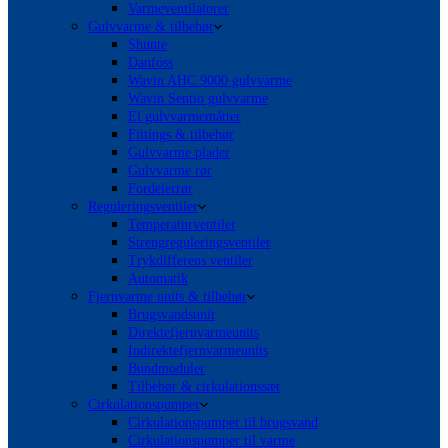
Varmeventilatorer
Gulvvarme & tilbehør
Shunte
Danfoss
Wavin AHC 9000 gulvvarme
Wavin Sentio gulvvarme
El gulvvarmemåtter
Fittings & tilbehør
Gulvvarme plader
Gulvvarme rør
Fordelerrør
Reguleringsventiler
Temperaturventiler
Strengreguleringsventiler
Trykdifferens ventiler
Automatik
Fjernvarme units & tilbehør
Brugsvandsunit
Direktefjernvarmeunits
Indirektefjernvarmeunits
Bundmoduler
Tilbehør & cirkulationssæt
Cirkulationspumper
Cirkulationspumper til brugsvand
Cirkulationspumper til varme