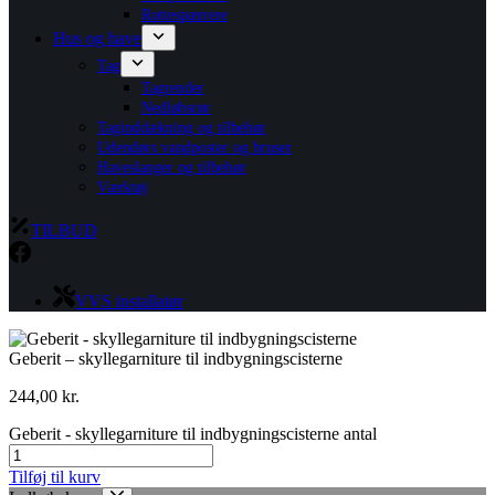
Rottespærrere
Hus og have
Tag
Tagrender
Nedløbsrør
Taginddækning og tilbehør
Udendørs vandposter og bruser
Haveslanger og tilbehør
Værktøj
TILBUD
VVS installatør
Geberit – skyllegarniture til indbygningscisterne
244,00
kr.
Geberit - skyllegarniture til indbygningscisterne antal
Tilføj til kurv