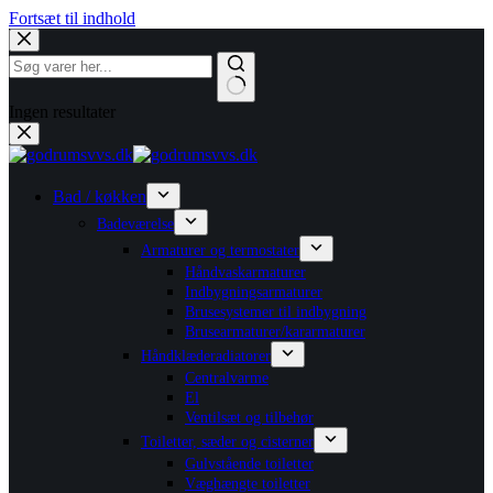
Fortsæt til indhold
Ingen resultater
Bad / køkken
Badeværelse
Armaturer og termostater
Håndvaskarmaturer
Indbygningsarmaturer
Brusesystemer til indbygning
Brusearmaturer/kararmaturer
Håndklæderadiatorer
Centralvarme
El
Ventilsæt og tilbehør
Toiletter, sæder og cisterner
Gulvstående toiletter
Væghængte toiletter