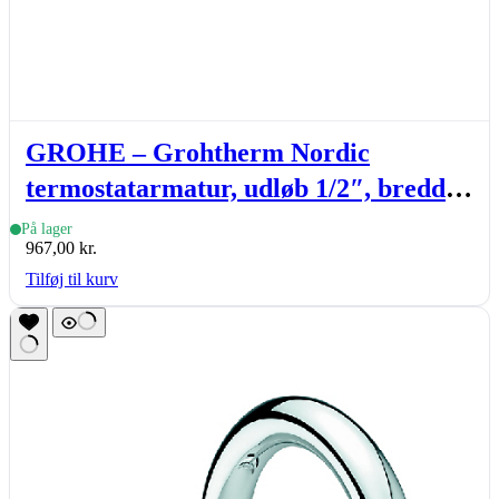
GROHE – Grohtherm Nordic
termostatarmatur, udløb 1/2″, bredde
305mm, krom
På lager
967,00
kr.
Tilføj til kurv