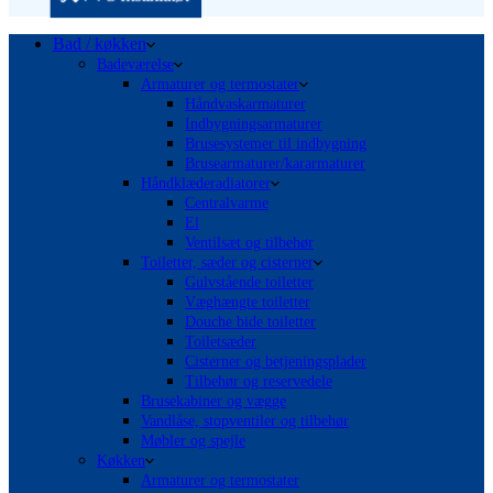
Bad / køkken
Badeværelse
Armaturer og termostater
Håndvaskarmaturer
Indbygningsarmaturer
Brusesystemer til indbygning
Brusearmaturer/kararmaturer
Håndklæderadiatorer
Centralvarme
El
Ventilsæt og tilbehør
Toiletter, sæder og cisterner
Gulvstående toiletter
Væghængte toiletter
Douche bide toiletter
Toiletsæder
Cisterner og betjeningsplader
Tilbehør og reservedele
Brusekabiner og vægge
Vandlåse, stopventiler og tilbehør
Møbler og spejle
Køkken
Armaturer og termostater