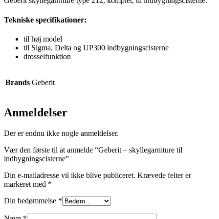
Geberit skyllegarniture type 212, komplet, til indbygningscisterne.
Tekniske specifikationer:
til høj model
til Sigma, Delta og UP300 indbygningscisterne
drosselfunktion
Brands
Geberit
Anmeldelser
Der er endnu ikke nogle anmeldelser.
Vær den første til at anmelde “Geberit – skyllegarniture til
indbygningscisterne”
Din e-mailadresse vil ikke blive publiceret.
Krævede felter er
markeret med
*
Din bedømmelse
*
Navn
*