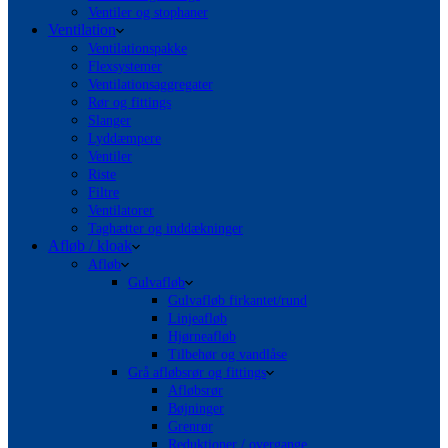
Ventiler og stophaner
Ventilation
Ventilationspakke
Flexsystemer
Ventilationsaggregater
Rør og fittings
Slanger
Lyddæmpere
Ventiler
Riste
Filtre
Ventilatorer
Taghætter og inddækninger
Afløb / kloak
Afløb
Gulvafløb
Gulvafløb firkantet/rund
Linjeafløb
Hjørneafløb
Tilbehør og vandlåse
Grå afløbsrør og fittings
Afløbsrør
Bøjninger
Grenrør
Reduktioner / overgange