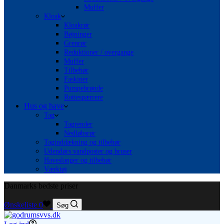
Muffer
Kloak
Kloakrør
Bøjninger
Grenrør
Reduktioner / overgange
Muffer
Tilbehør
Faskiner
Pumpebrønde
Rottespærrere
Hus og have
Tag
Tagrender
Nedløbsrør
Taginddækning og tilbehør
Udendørs vandposter og bruser
Haveslanger og tilbehør
Værktøj
Danmarks bedste priser
Ønskeliste
0
Søg