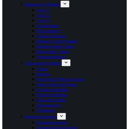
Radiatorer & tilbehør
Type 11
Type 22
Type 33
Lavkonvektor
Plan radiatorer
Vertikal radiatorer
Bæringer, ben & tilbehør
Radiatorventiler, følere
Returventiler, følere
Varmeventilatorer
Gulvvarme & tilbehør
Shunte
Danfoss
Wavin AHC 9000 gulvvarme
Wavin Sentio gulvvarme
El gulvvarmemåtter
Fittings & tilbehør
Gulvvarme plader
Gulvvarme rør
Fordelerrør
Reguleringsventiler
Temperaturventiler
Strengreguleringsventiler