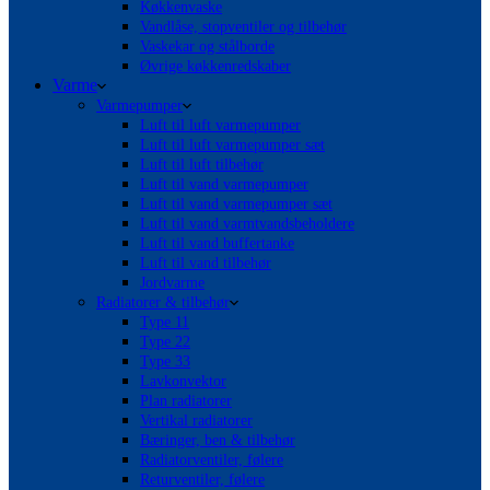
Køkkenvaske
Vandlåse, stopventiler og tilbehør
Vaskekar og stålborde
Øvrige køkkenredskaber
Varme
Varmepumper
Luft til luft varmepumper
Luft til luft varmepumper sæt
Luft til luft tilbehør
Luft til vand varmepumper
Luft til vand varmepumper sæt
Luft til vand varmtvandsbeholdere
Luft til vand buffertanke
Luft til vand tilbehør
Jordvarme
Radiatorer & tilbehør
Type 11
Type 22
Type 33
Lavkonvektor
Plan radiatorer
Vertikal radiatorer
Bæringer, ben & tilbehør
Radiatorventiler, følere
Returventiler, følere