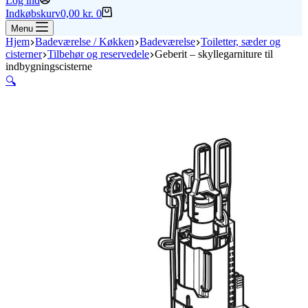
Log ind
Indkøbskurv
0,00
kr.
0
Menu
Hjem
Badeværelse / Køkken
Badeværelse
Toiletter, sæder og
cisterner
Tilbehør og reservedele
Geberit – skyllegarniture til
indbygningscisterne
🔍