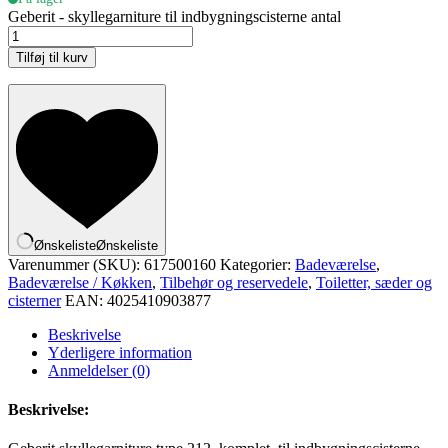
Geberit - skyllegarniture til indbygningscisterne antal
Tilføj til kurv
Ønskeliste
Ønskeliste
Varenummer (SKU):
617500160
Kategorier:
Badeværelse
,
Badeværelse / Køkken
,
Tilbehør og reservedele
,
Toiletter, sæder og
cisterner
EAN:
4025410903877
Beskrivelse
Yderligere information
Anmeldelser (0)
Beskrivelse: