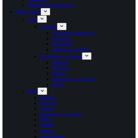
Taghætter og inddækninger
Afløb / kloak
Afløb
Gulvafløb
Gulvafløb firkantet/rund
Linjeafløb
Hjørneafløb
Tilbehør og vandlåse
Grå afløbsrør og fittings
Afløbsrør
Bøjninger
Grenrør
Reduktioner / overgange
Muffer
Kloak
Kloakrør
Bøjninger
Grenrør
Reduktioner / overgange
Muffer
Tilbehør
Faskiner
Pumpebrønde