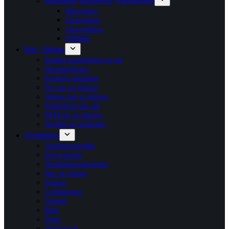
Manometre,termometre, varmemålere
Manometre
Termometre
Varmemålere
Tilbehør
Rør / fittings
Kobber pressfittings og rør
Messingfittings
Primofit rørsamler
Pex rør og fittings
Alupex rør og fittings
Præisoleret pex rør
PEM rør og fittings
Ventiler og stophaner
Ventilation
Ventilationspakke
Flexsystemer
Ventilationsaggregater
Rør og fittings
Slanger
Lyddæmpere
Ventiler
Riste
Filtre
Ventilatorer