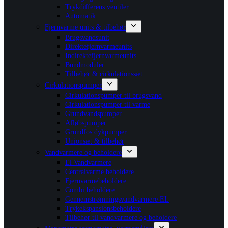
Trykdifferens ventiler
Automatik
Fjernvarme units & tilbehør
Brugsvandsunit
Direktefjernvarmeunits
Indirektefjernvarmeunits
Bundmoduler
Tilbehør & cirkulationssæt
Cirkulationspumper
Cirkulationspumper til brugsvand
Cirkulationspumper til varme
Grundvandspumper
Afløbspumper
Grundfos dykpumper
Unionsæt & tilbehør
Vandvarmere og beholdere
El Vandvarmere
Centralvarme beholdere
Fjernvarmebeholdere
Combi beholdere
Gennemstrømningsvandvarmere EL
Trykekspansionsbeholdere
Tilbehør til vandvarmere og beholdere