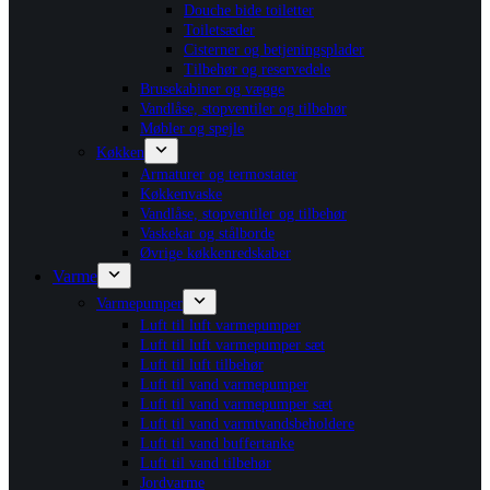
Douche bide toiletter
Toiletsæder
Cisterner og betjeningsplader
Tilbehør og reservedele
Brusekabiner og vægge
Vandlåse, stopventiler og tilbehør
Møbler og spejle
Køkken
Armaturer og termostater
Køkkenvaske
Vandlåse, stopventiler og tilbehør
Vaskekar og stålborde
Øvrige køkkenredskaber
Varme
Varmepumper
Luft til luft varmepumper
Luft til luft varmepumper sæt
Luft til luft tilbehør
Luft til vand varmepumper
Luft til vand varmepumper sæt
Luft til vand varmtvandsbeholdere
Luft til vand buffertanke
Luft til vand tilbehør
Jordvarme