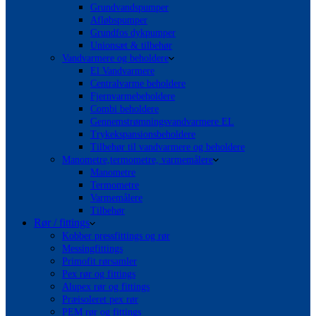
Grundvandspumper
Afløbspumper
Grundfos dykpumper
Unionsæt & tilbehør
Vandvarmere og beholdere
El Vandvarmere
Centralvarme beholdere
Fjernvarmebeholdere
Combi beholdere
Gennemstrømningsvandvarmere EL
Trykekspansionsbeholdere
Tilbehør til vandvarmere og beholdere
Manometre,termometre, varmemålere
Manometre
Termometre
Varmemålere
Tilbehør
Rør / fittings
Kobber pressfittings og rør
Messingfittings
Primofit rørsamler
Pex rør og fittings
Alupex rør og fittings
Præisoleret pex rør
PEM rør og fittings