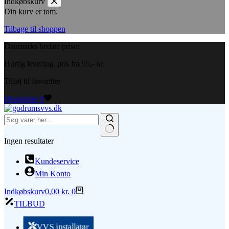
Indkøbskurv
Din kurv er tom.
Tilbage til shoppen
Danmarks bedste priser
Hurtig levering, pris fra 55,- kr.
Tilføj til favoritter
Ønskeliste
0
Ingen resultater
Kundeservice
Min Konto
Indkøbskurv
0,00
kr.
0
TILBUD
VVS installatør