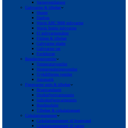
Varmeventilatorer
Gulvvarme & tilbehør
Shunte
Danfoss
Wavin AHC 9000 gulvvarme
Wavin Sentio gulvvarme
El gulvvarmemåtter
Fittings & tilbehør
Gulvvarme plader
Gulvvarme rør
Fordelerrør
Reguleringsventiler
Temperaturventiler
Strengreguleringsventiler
Trykdifferens ventiler
Automatik
Fjernvarme units & tilbehør
Brugsvandsunit
Direktefjernvarmeunits
Indirektefjernvarmeunits
Bundmoduler
Tilbehør & cirkulationssæt
Cirkulationspumper
Cirkulationspumper til brugsvand
Cirkulationspumper til varme