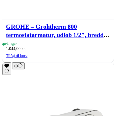
GROHE – Grohtherm 800
termostatarmatur, udløb 1/2″, bredde
305mm, krom
På lager
1.044,00
kr.
Tilføj til kurv