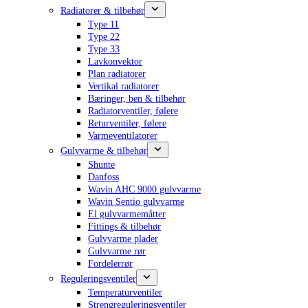
Radiatorer & tilbehør
Type 11
Type 22
Type 33
Lavkonvektor
Plan radiatorer
Vertikal radiatorer
Bæringer, ben & tilbehør
Radiatorventiler, følere
Returventiler, følere
Varmeventilatorer
Gulvvarme & tilbehør
Shunte
Danfoss
Wavin AHC 9000 gulvvarme
Wavin Sentio gulvvarme
El gulvvarmemåtter
Fittings & tilbehør
Gulvvarme plader
Gulvvarme rør
Fordelerrør
Reguleringsventiler
Temperaturventiler
Strengreguleringsventiler