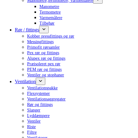
Manometre,termometre, varmemålere
Manometre
Termometre
Varmemålere
Tilbehør
Rør / fittings
Kobber pressfittings og rør
Messingfittings
Primofit rørsamler
Pex rør og fittings
Alupex rør og fittings
Præisoleret pex rør
PEM rør og fittings
Ventiler og stophaner
Ventilation
Ventilationspakke
Flexsystemer
Ventilationsaggregater
Rør og fittings
Slanger
Lyddæmpere
Ventiler
Riste
Filtre
Ventilatorer