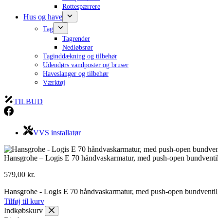
Rottespærrere
Hus og have
Tag
Tagrender
Nedløbsrør
Taginddækning og tilbehør
Udendørs vandposter og bruser
Haveslanger og tilbehør
Værktøj
TILBUD
VVS installatør
Hansgrohe – Logis E 70 håndvaskarmatur, med push-open bundventil
579,00
kr.
Hansgrohe - Logis E 70 håndvaskarmatur, med push-open bundventil,
Tilføj til kurv
Indkøbskurv