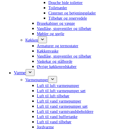
Douche bide toiletter
Toiletsæder
Cisterner og betjeningsplader
Tilbehør og reservedele
Brusekabiner og vægge
Vandlåse, stopventiler og tilbehør
Møbler og spejle
Køkken
Armaturer og termostater
Køkkenvaske
Vandlåse, stopventiler og tilbehør
Vaskekar og stålborde
Øvrige køkkenredskaber
Varme
Varmepumper
Luft til luft varmepumper
Luft til luft varmepumper sæt
Luft til luft tilbehør
Luft til vand varmepumper
Luft til vand varmepumper sæt
Luft til vand varmtvandsbeholdere
Luft til vand buffertanke
Luft til vand tilbehør
Jordvarme