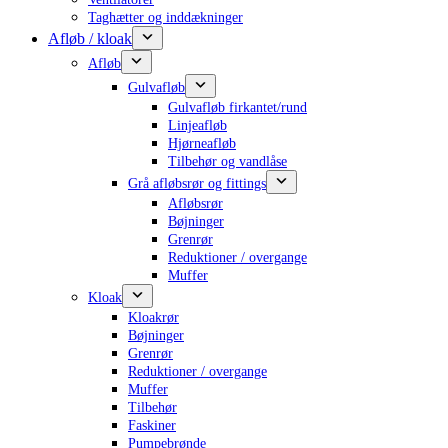
Taghætter og inddækninger
Afløb / kloak
Afløb
Gulvafløb
Gulvafløb firkantet/rund
Linjeafløb
Hjørneafløb
Tilbehør og vandlåse
Grå afløbsrør og fittings
Afløbsrør
Bøjninger
Grenrør
Reduktioner / overgange
Muffer
Kloak
Kloakrør
Bøjninger
Grenrør
Reduktioner / overgange
Muffer
Tilbehør
Faskiner
Pumpebrønde