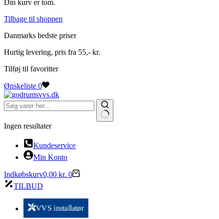
Din kurv er tom.
Tilbage til shoppen
Danmarks bedste priser
Hurtig levering, pris fra 55,- kr.
Tilføj til favoritter
Ønskeliste
0
Ingen resultater
Kundeservice
Min Konto
Indkøbskurv
0,00
kr.
0
TILBUD
VVS installatør