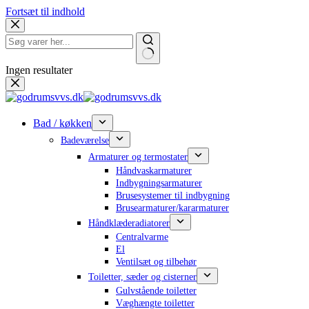
Fortsæt til indhold
Ingen resultater
Bad / køkken
Badeværelse
Armaturer og termostater
Håndvaskarmaturer
Indbygningsarmaturer
Brusesystemer til indbygning
Brusearmaturer/kararmaturer
Håndklæderadiatorer
Centralvarme
El
Ventilsæt og tilbehør
Toiletter, sæder og cisterner
Gulvstående toiletter
Væghængte toiletter