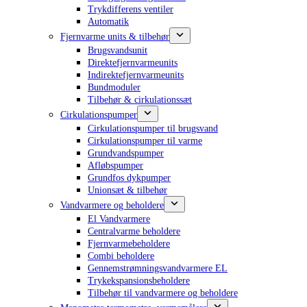
Trykdifferens ventiler
Automatik
Fjernvarme units & tilbehør
Brugsvandsunit
Direktefjernvarmeunits
Indirektefjernvarmeunits
Bundmoduler
Tilbehør & cirkulationssæt
Cirkulationspumper
Cirkulationspumper til brugsvand
Cirkulationspumper til varme
Grundvandspumper
Afløbspumper
Grundfos dykpumper
Unionsæt & tilbehør
Vandvarmere og beholdere
El Vandvarmere
Centralvarme beholdere
Fjernvarmebeholdere
Combi beholdere
Gennemstrømningsvandvarmere EL
Trykekspansionsbeholdere
Tilbehør til vandvarmere og beholdere