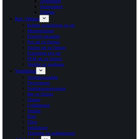
Termometre
Varmemålere
Tilbehør
Rør / fittings
Kobber pressfittings og rør
Messingfittings
Primofit rørsamler
Pex rør og fittings
Alupex rør og fittings
Præisoleret pex rør
PEM rør og fittings
Ventiler og stophaner
Ventilation
Ventilationspakke
Flexsystemer
Ventilationsaggregater
Rør og fittings
Slanger
Lyddæmpere
Ventiler
Riste
Filtre
Ventilatorer
Taghætter og inddækninger