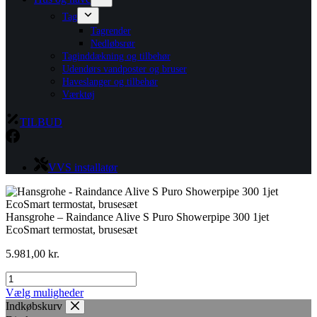
Tag
Tagrender
Nedløbsrør
Taginddækning og tilbehør
Udendørs vandposter og bruser
Haveslanger og tilbehør
Værktøj
TILBUD
VVS installatør
Hansgrohe – Raindance Alive S Puro Showerpipe 300 1jet
EcoSmart termostat, brusesæt
5.981,00
kr.
Hansgrohe
-
Dette
Vælg muligheder
Raindance
vare
Indkøbskurv
Alive