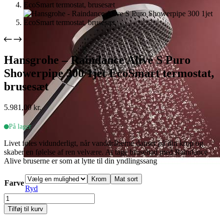
Hansgrohe – Raindance Alive S Puro
Showerpipe 300 1jet EcoSmart termostat,
brusesæt
5.981,00
kr.
På lager
Livet føles vidunderligt, når vanddråberne danser på din krop og
skaber en følelse af ren velvære. At tage brusebad med Raindance
Alive bruserne er som at lytte til din yndlingssang
Krom
Mat sort
Farve
Ryd
Hansgrohe
-
Tilføj til kurv
Raindance