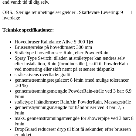
end vand: tid til dig selv.
OBS.: Særlige returbetingelser gælder . Skaffevare Levering: 9 – 11
hverdage
Tekniske specifikationer:
Hovedbruser Raindance Alive S 300 1jet
Bruserstørrelse på hovedbruser: 300 mm
Stråletype i hovedbruser: Rain, eller PowderRain
Spray Type Switch: tillader, at stråletyper kan ændres selv
efter installation, Rain (forudindstillet), skift til PowderRain
ved montering eller skift nemt på et senere tidspunkt
stråleskivens overflade: grafit
gennemstrømningsregulator: 8 l/min (med mulige tolerancer
-20 %)
gennemstrømningsmængde PowderRain-stråle ved 3 bar: 6,9
l/min
stråletype i håndbruser: RainAir, PowderRain, Massagestråle
gennemstrømningsmængde for håndbruser ved 3 bar: 7,5
l/min
maks. gennemstrømningsmængde for showerpipe ved 3 bar: 8
l/min
DropGuard reducerer dryp til blot få sekunder, efter bruseren
er lukket