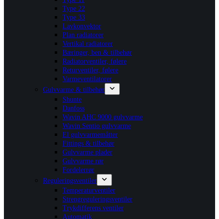
Type 22
Type 33
Lavkonvektor
Plan radiatorer
Vertikal radiatorer
Bæringer, ben & tilbehør
Radiatorventiler, følere
Returventiler, følere
Varmeventilatorer
Gulvvarme & tilbehør
Shunte
Danfoss
Wavin AHC 9000 gulvvarme
Wavin Sentio gulvvarme
El gulvvarmemåtter
Fittings & tilbehør
Gulvvarme plader
Gulvvarme rør
Fordelerrør
Reguleringsventiler
Temperaturventiler
Strengreguleringsventiler
Trykdifferens ventiler
Automatik