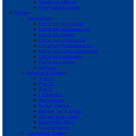
Vaskekar og stålborde
Øvrige køkkenredskaber
Varme
Varmepumper
Luft til luft varmepumper
Luft til luft varmepumper sæt
Luft til luft tilbehør
Luft til vand varmepumper
Luft til vand varmepumper sæt
Luft til vand varmtvandsbeholdere
Luft til vand buffertanke
Luft til vand tilbehør
Jordvarme
Radiatorer & tilbehør
Type 11
Type 22
Type 33
Lavkonvektor
Plan radiatorer
Vertikal radiatorer
Bæringer, ben & tilbehør
Radiatorventiler, følere
Returventiler, følere
Varmeventilatorer
Gulvvarme & tilbehør