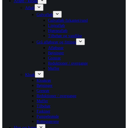
Afløb / kloak
Afløb
Gulvafløb
Gulvafløb firkantet/rund
Linjeafløb
Hjørneafløb
Tilbehør og vandlåse
Grå afløbsrør og fittings
Afløbsrør
Bøjninger
Grenrør
Reduktioner / overgange
Muffer
Kloak
Kloakrør
Bøjninger
Grenrør
Reduktioner / overgange
Muffer
Tilbehør
Faskiner
Pumpebrønde
Rottespærrere
Hus og have