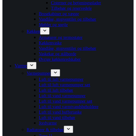
Cisterner og betjeningsplader
Tilbehør og reservedele
Brusekabiner og vægge
Vandlåse, stopventiler og tilbehør
Møbler og spejle
Køkken
Armaturer og termostater
Køkkenvaske
Vandlåse, stopventiler og tilbehør
Vaskekar og stålborde
Øvrige køkkenredskaber
Varme
Varmepumper
Luft til luft varmepumper
Luft til luft varmepumper sæt
Luft til luft tilbehør
Luft til vand varmepumper
Luft til vand varmepumper sæt
Luft til vand varmtvandsbeholdere
Luft til vand buffertanke
Luft til vand tilbehør
Jordvarme
Radiatorer & tilbehør
Type 11