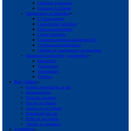
Grundfos dykpumper
Unionsæt & tilbehør
Vandvarmere og beholdere
El Vandvarmere
Centralvarme beholdere
Fjernvarmebeholdere
Combi beholdere
Gennemstrømningsvandvarmere EL
Trykekspansionsbeholdere
Tilbehør til vandvarmere og beholdere
Manometre,termometre, varmemålere
Manometre
Termometre
Varmemålere
Tilbehør
Rør / fittings
Kobber pressfittings og rør
Messingfittings
Primofit rørsamler
Pex rør og fittings
Alupex rør og fittings
Præisoleret pex rør
PEM rør og fittings
Ventiler og stophaner
Ventilation