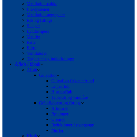
Ventilationspakke
Flexsystemer
Ventilationsaggregater
Rør og fittings
Slanger
Lyddæmpere
Ventiler
Riste
Filtre
Ventilatorer
Taghætter og inddækninger
Afløb / kloak
Afløb
Gulvafløb
Gulvafløb firkantet/rund
Linjeafløb
Hjørneafløb
Tilbehør og vandlåse
Grå afløbsrør og fittings
Afløbsrør
Bøjninger
Grenrør
Reduktioner / overgange
Muffer
Kloak