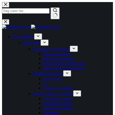
Fortsæt
til
indhold
Ingen
resultater
Bad / køkken
Badeværelse
Armaturer og termostater
Håndvaskarmaturer
Indbygningsarmaturer
Brusesystemer til indbygning
Brusearmaturer/kararmaturer
Håndklæderadiatorer
Centralvarme
El
Ventilsæt og tilbehør
Toiletter, sæder og cisterner
Gulvstående toiletter
Væghængte toiletter
Douche bide toiletter
Toiletsæder