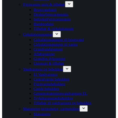
Fjernvarme units & tilbehør
Brugsvandsunit
Direktefjernvarmeunits
Indirektefjernvarmeunits
Bundmoduler
Tilbehør & cirkulationssæt
Cirkulationspumper
Cirkulationspumper til brugsvand
Cirkulationspumper til varme
Grundvandspumper
Afløbspumper
Grundfos dykpumper
Unionsæt & tilbehør
Vandvarmere og beholdere
El Vandvarmere
Centralvarme beholdere
Fjernvarmebeholdere
Combi beholdere
Gennemstrømningsvandvarmere EL
Trykekspansionsbeholdere
Tilbehør til vandvarmere og beholdere
Manometre,termometre, varmemålere
Manometre