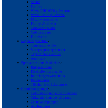
Shunte
Danfoss
Wavin AHC 9000 gulvvarme
Wavin Sentio gulvvarme
El gulvvarmemåtter
Fittings & tilbehør
Gulvvarme plader
Gulvvarme rør
Fordelerrør
Reguleringsventiler
Temperaturventiler
Strengreguleringsventiler
Trykdifferens ventiler
Automatik
Fjernvarme units & tilbehør
Brugsvandsunit
Direktefjernvarmeunits
Indirektefjernvarmeunits
Bundmoduler
Tilbehør & cirkulationssæt
Cirkulationspumper
Cirkulationspumper til brugsvand
Cirkulationspumper til varme
Grundvandspumper
Afløbspumper