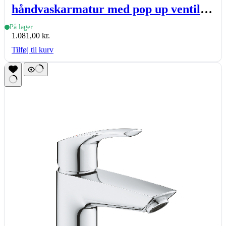
håndvaskarmatur med pop up ventil
og høj tud, krom
På lager
1.081,00
kr.
Tilføj til kurv