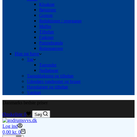
Kloakrør
Bøjninger
Grenrør
Reduktioner / overgange
Muffer
Tilbehør
Faskiner
Pumpebrønde
Rottespærrere
Hus og have
Tag
Tagrender
Nedløbsrør
Taginddækning og tilbehør
Udendørs vandposter og bruser
Haveslanger og tilbehør
Værktøj
Danmarks bedste priser
Ønskeliste
0
Søg
Log ind
Indkøbskurv
0,00
kr.
0