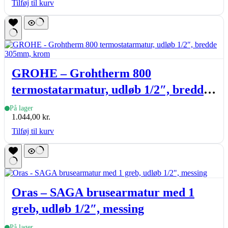
Tilføj til kurv
GROHE – Grohtherm 800
termostatarmatur, udløb 1/2″, bredde
305mm, krom
På lager
1.044,00
kr.
Tilføj til kurv
Oras – SAGA brusearmatur med 1
greb, udløb 1/2″, messing
På lager