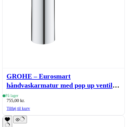
GROHE – Eurosmart
håndvaskarmatur med pop up ventil
og medium tud, krom
På lager
755,00
kr.
Tilføj til kurv