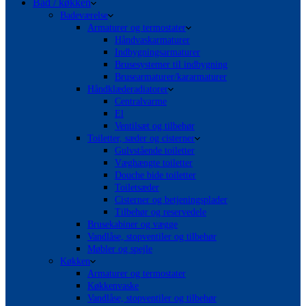
Bad / køkken
Badeværelse
Armaturer og termostater
Håndvaskarmaturer
Indbygningsarmaturer
Brusesystemer til indbygning
Brusearmaturer/kararmaturer
Håndklæderadiatorer
Centralvarme
El
Ventilsæt og tilbehør
Toiletter, sæder og cisterner
Gulvstående toiletter
Væghængte toiletter
Douche bide toiletter
Toiletsæder
Cisterner og betjeningsplader
Tilbehør og reservedele
Brusekabiner og vægge
Vandlåse, stopventiler og tilbehør
Møbler og spejle
Køkken
Armaturer og termostater
Køkkenvaske
Vandlåse, stopventiler og tilbehør