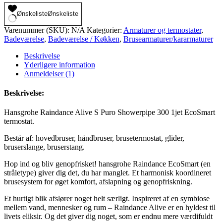
Alive
S
Ønskeliste
Ønskeliste
Puro
Varenummer (SKU):
N/A
Kategorier:
Armaturer og termostater
,
Showerpipe
Badeværelse
,
Badeværelse / Køkken
,
Brusearmaturer/kararmaturer
300
1jet
Beskrivelse
EcoSmart
Yderligere information
termostat,
Anmeldelser (1)
brusesæt
antal
Beskrivelse:
Hansgrohe Raindance Alive S Puro Showerpipe 300 1jet EcoSmart
termostat.
Består af: hovedbruser, håndbruser, brusetermostat, glider,
bruserslange, bruserstang.
Hop ind og bliv genopfrisket! hansgrohe Raindance EcoSmart (en
stråletype) giver dig det, du har manglet. Et harmonisk koordineret
brusesystem for øget komfort, afslapning og genopfriskning.
Et hurtigt blik afslører noget helt særligt. Inspireret af en symbiose
mellem vand, mennesker og rum – Raindance Alive er en hyldest til
livets eliksir. Og det giver dig noget, som er endnu mere værdifuldt