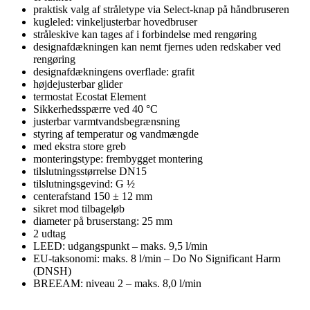
praktisk valg af stråletype via Select-knap på håndbruseren
kugleled: vinkeljusterbar hovedbruser
stråleskive kan tages af i forbindelse med rengøring
designafdækningen kan nemt fjernes uden redskaber ved
rengøring
designafdækningens overflade: grafit
højdejusterbar glider
termostat Ecostat Element
Sikkerhedsspærre ved 40 °C
justerbar varmtvandsbegrænsning
styring af temperatur og vandmængde
med ekstra store greb
monteringstype: frembygget montering
tilslutningsstørrelse DN15
tilslutningsgevind: G ½
centerafstand 150 ± 12 mm
sikret mod tilbageløb
diameter på bruserstang: 25 mm
2 udtag
LEED: udgangspunkt – maks. 9,5 l/min
EU-taksonomi: maks. 8 l/min – Do No Significant Harm
(DNSH)
BREEAM: niveau 2 – maks. 8,0 l/min