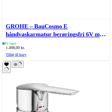
GROHE – BauCosmo E
håndvaskarmatur berøringsfri 6V med
temperaturbegrænser, krom
På lager
1.498,00
kr.
Tilføj til kurv