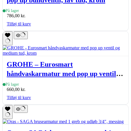
pop up bundventil, lav tud, krom
På lager
786,00
kr.
Tilføj til kurv
GROHE – Eurosmart
håndvaskarmatur med pop up ventil
og medium tud, krom
På lager
660,00
kr.
Tilføj til kurv