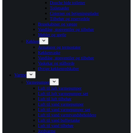
Douche bide toiletter
Toiletsæder
Cisterner og betjeningsplader
Tilbehør og reservedele
Brusekabiner og vægge
Vandlåse, stopventiler og tilbehør
Møbler og spejle
Køkken
Armaturer og termostater
Køkkenvaske
Vandlåse, stopventiler og tilbehør
Vaskekar og stålborde
Øvrige køkkenredskaber
Varme
Varmepumper
Luft til luft varmepumper
Luft til luft varmepumper sæt
Luft til luft tilbehør
Luft til vand varmepumper
Luft til vand varmepumper sæt
Luft til vand varmtvandsbeholdere
Luft til vand buffertanke
Luft til vand tilbehør
Jordvarme