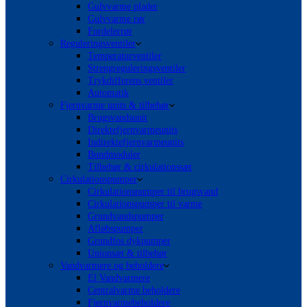
Gulvvarme plader
Gulvvarme rør
Fordelerrør
Reguleringsventiler
Temperaturventiler
Strengreguleringsventiler
Trykdifferens ventiler
Automatik
Fjernvarme units & tilbehør
Brugsvandsunit
Direktefjernvarmeunits
Indirektefjernvarmeunits
Bundmoduler
Tilbehør & cirkulationssæt
Cirkulationspumper
Cirkulationspumper til brugsvand
Cirkulationspumper til varme
Grundvandspumper
Afløbspumper
Grundfos dykpumper
Unionsæt & tilbehør
Vandvarmere og beholdere
El Vandvarmere
Centralvarme beholdere
Fjernvarmebeholdere