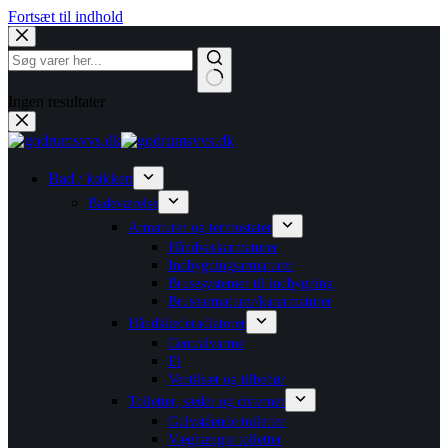
Fortsæt til indhold
Ingen resultater
Bad / køkken
Badeværelse
Armaturer og termostater
Håndvaskarmaturer
Indbygningsarmaturer
Brusesystemer til indbygning
Brusearmaturer/kararmaturer
Håndklæderadiatorer
Centralvarme
El
Ventilsæt og tilbehør
Toiletter, sæder og cisterner
Gulvstående toiletter
Væghængte toiletter