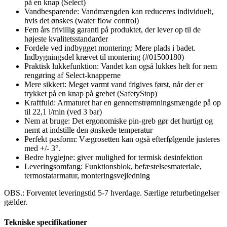
på en knap (Select)
Vandbesparende: Vandmængden kan reduceres individuelt,
hvis det ønskes (water flow control)
Fem års frivillig garanti på produktet, der lever op til de
højeste kvalitetsstandarder
Fordele ved indbygget montering: Mere plads i badet.
Indbygningsdel krævet til montering (#01500180)
Praktisk lukkefunktion: Vandet kan også lukkes helt for nem
rengøring af Select-knapperne
Mere sikkert: Meget varmt vand frigives først, når der er
trykket på en knap på grebet (SafetyStop)
Kraftfuld: Armaturet har en gennemstrømningsmængde på op
til 22,1 l/min (ved 3 bar)
Nem at bruge: Det ergonomiske pin-greb gør det hurtigt og
nemt at indstille den ønskede temperatur
Perfekt pasform: Vægrosetten kan også efterfølgende justeres
med +/- 3°.
Bedre hygiejne: giver mulighed for termisk desinfektion
Leveringsomfang: Funktionsblok, befæstelsesmateriale,
termostatarmatur, monteringsvejledning
OBS.: Forventet leveringstid 5-7 hverdage. Særlige returbetingelser
gælder.
Tekniske specifikationer