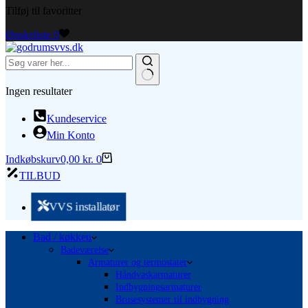
Tilføj til favoritter
Ønskeliste
0
Ingen resultater
Kundeservice
Min Konto
Indkøbskurv
0,00
kr.
0
TILBUD
VVS installatør
Bad / køkken
Badeværelse
Armaturer og termostater
Håndvaskarmaturer
Indbygningsarmaturer
Brusesystemer til indbygning