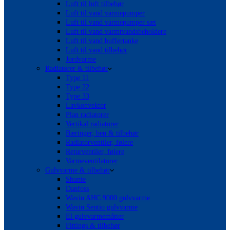
Luft til luft tilbehør
Luft til vand varmepumper
Luft til vand varmepumper sæt
Luft til vand varmtvandsbeholdere
Luft til vand buffertanke
Luft til vand tilbehør
Jordvarme
Radiatorer & tilbehør
Type 11
Type 22
Type 33
Lavkonvektor
Plan radiatorer
Vertikal radiatorer
Bæringer, ben & tilbehør
Radiatorventiler, følere
Returventiler, følere
Varmeventilatorer
Gulvvarme & tilbehør
Shunte
Danfoss
Wavin AHC 9000 gulvvarme
Wavin Sentio gulvvarme
El gulvvarmemåtter
Fittings & tilbehør