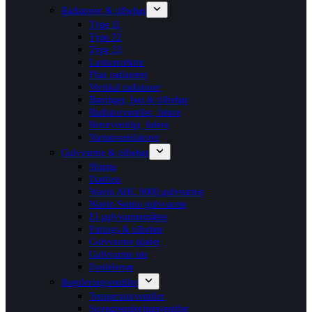
Radiatorer & tilbehør
Type 11
Type 22
Type 33
Lavkonvektor
Plan radiatorer
Vertikal radiatorer
Bæringer, ben & tilbehør
Radiatorventiler, følere
Returventiler, følere
Varmeventilatorer
Gulvvarme & tilbehør
Shunte
Danfoss
Wavin AHC 9000 gulvvarme
Wavin Sentio gulvvarme
El gulvvarmemåtter
Fittings & tilbehør
Gulvvarme plader
Gulvvarme rør
Fordelerrør
Reguleringsventiler
Temperaturventiler
Strengreguleringsventiler