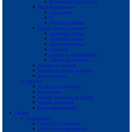
Brusearmaturer/kararmaturer
Håndklæderadiatorer
Centralvarme
El
Ventilsæt og tilbehør
Toiletter, sæder og cisterner
Gulvstående toiletter
Væghængte toiletter
Douche bide toiletter
Toiletsæder
Cisterner og betjeningsplader
Tilbehør og reservedele
Brusekabiner og vægge
Vandlåse, stopventiler og tilbehør
Møbler og spejle
Køkken
Armaturer og termostater
Køkkenvaske
Vandlåse, stopventiler og tilbehør
Vaskekar og stålborde
Øvrige køkkenredskaber
Varme
Varmepumper
Luft til luft varmepumper
Luft til luft varmepumper sæt