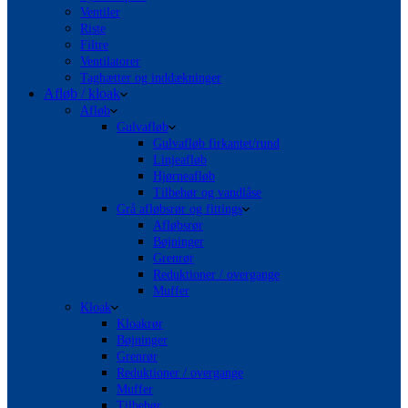
Ventiler
Riste
Filtre
Ventilatorer
Taghætter og inddækninger
Afløb / kloak
Afløb
Gulvafløb
Gulvafløb firkantet/rund
Linjeafløb
Hjørneafløb
Tilbehør og vandlåse
Grå afløbsrør og fittings
Afløbsrør
Bøjninger
Grenrør
Reduktioner / overgange
Muffer
Kloak
Kloakrør
Bøjninger
Grenrør
Reduktioner / overgange
Muffer
Tilbehør