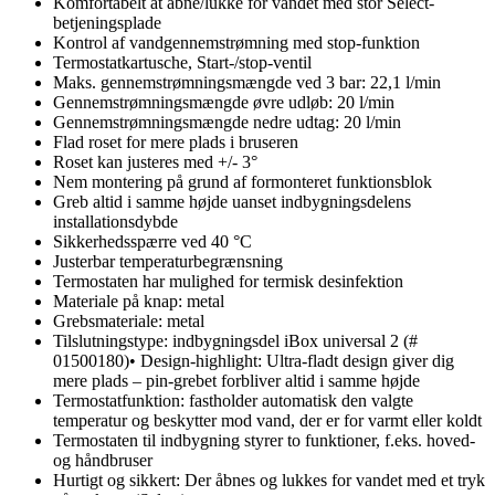
Komfortabelt at åbne/lukke for vandet med stor Select-
betjeningsplade
Kontrol af vandgennemstrømning med stop-funktion
Termostatkartusche, Start-/stop-ventil
Maks. gennemstrømningsmængde ved 3 bar: 22,1 l/min
Gennemstrømningsmængde øvre udløb: 20 l/min
Gennemstrømningsmængde nedre udtag: 20 l/min
Flad roset for mere plads i bruseren
Roset kan justeres med +/- 3°
Nem montering på grund af formonteret funktionsblok
Greb altid i samme højde uanset indbygningsdelens
installationsdybde
Sikkerhedsspærre ved 40 °C
Justerbar temperaturbegrænsning
Termostaten har mulighed for termisk desinfektion
Materiale på knap: metal
Grebsmateriale: metal
Tilslutningstype: indbygningsdel iBox universal 2 (#
01500180)• Design-highlight: Ultra-fladt design giver dig
mere plads – pin-grebet forbliver altid i samme højde
Termostatfunktion: fastholder automatisk den valgte
temperatur og beskytter mod vand, der er for varmt eller koldt
Termostaten til indbygning styrer to funktioner, f.eks. hoved-
og håndbruser
Hurtigt og sikkert: Der åbnes og lukkes for vandet med et tryk