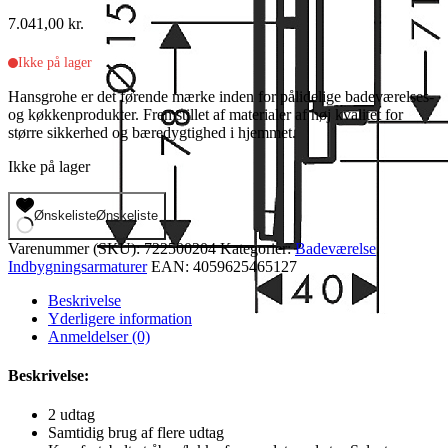
7.041,00
kr.
Ikke på lager
Hansgrohe er det førende mærke inden for pålidelige badeværelses-
og køkkenprodukter. Fremstillet af materialer af høj kvalitet for
større sikkerhed og bæredygtighed i hjemmet.
Ikke på lager
Ønskeliste
Ønskeliste
Varenummer (SKU):
722500204
Kategorier:
Badeværelse
,
Indbygningsarmaturer
EAN:
4059625465127
Beskrivelse
Yderligere information
Anmeldelser (0)
Beskrivelse:
2 udtag
Samtidig brug af flere udtag