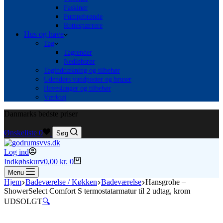
Faskiner
Pumpebrønde
Rottespærrere
Hus og have
Tag
Tagrender
Nedløbsrør
Taginddækning og tilbehør
Udendørs vandposter og bruser
Haveslanger og tilbehør
Værktøj
Danmarks bedste priser
Ønskeliste
0
Søg
Log ind
Indkøbskurv
0,00
kr.
0
Menu
Hjem
Badeværelse / Køkken
Badeværelse
Hansgrohe –
ShowerSelect Comfort S termostatarmatur til 2 udtag, krom
UDSOLGT
🔍