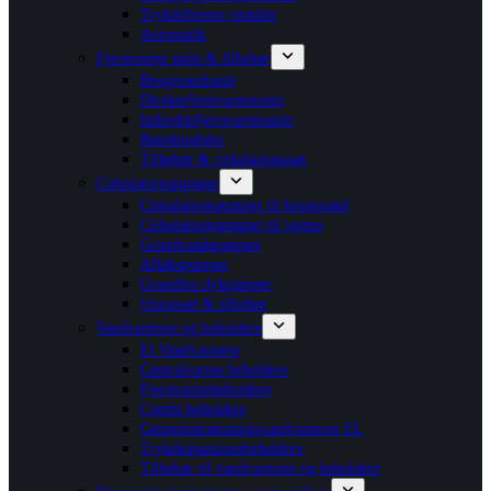
Trykdifferens ventiler
Automatik
Fjernvarme units & tilbehør
Brugsvandsunit
Direktefjernvarmeunits
Indirektefjernvarmeunits
Bundmoduler
Tilbehør & cirkulationssæt
Cirkulationspumper
Cirkulationspumper til brugsvand
Cirkulationspumper til varme
Grundvandspumper
Afløbspumper
Grundfos dykpumper
Unionsæt & tilbehør
Vandvarmere og beholdere
El Vandvarmere
Centralvarme beholdere
Fjernvarmebeholdere
Combi beholdere
Gennemstrømningsvandvarmere EL
Trykekspansionsbeholdere
Tilbehør til vandvarmere og beholdere