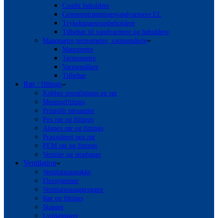
Combi beholdere
Gennemstrømningsvandvarmere EL
Trykekspansionsbeholdere
Tilbehør til vandvarmere og beholdere
Manometre,termometre, varmemålere
Manometre
Termometre
Varmemålere
Tilbehør
Rør / fittings
Kobber pressfittings og rør
Messingfittings
Primofit rørsamler
Pex rør og fittings
Alupex rør og fittings
Præisoleret pex rør
PEM rør og fittings
Ventiler og stophaner
Ventilation
Ventilationspakke
Flexsystemer
Ventilationsaggregater
Rør og fittings
Slanger
Lyddæmpere