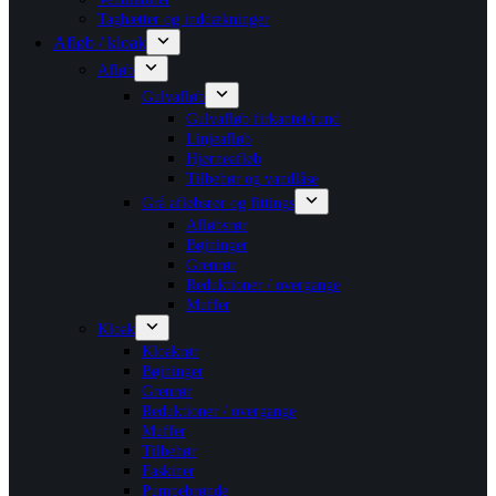
Taghætter og inddækninger
Afløb / kloak
Afløb
Gulvafløb
Gulvafløb firkantet/rund
Linjeafløb
Hjørneafløb
Tilbehør og vandlåse
Grå afløbsrør og fittings
Afløbsrør
Bøjninger
Grenrør
Reduktioner / overgange
Muffer
Kloak
Kloakrør
Bøjninger
Grenrør
Reduktioner / overgange
Muffer
Tilbehør
Faskiner
Pumpebrønde