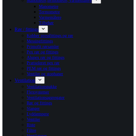
Manometre,termometre, varmemålere
Manometre
Termometre
Varmemålere
Tilbehør
Rør / fittings
Kobber pressfittings og rør
Messingfittings
Primofit rørsamler
Pex rør og fittings
Alupex rør og fittings
Præisoleret pex rør
PEM rør og fittings
Ventiler og stophaner
Ventilation
Ventilationspakke
Flexsystemer
Ventilationsaggregater
Rør og fittings
Slanger
Lyddæmpere
Ventiler
Riste
Filtre
Ventilatorer