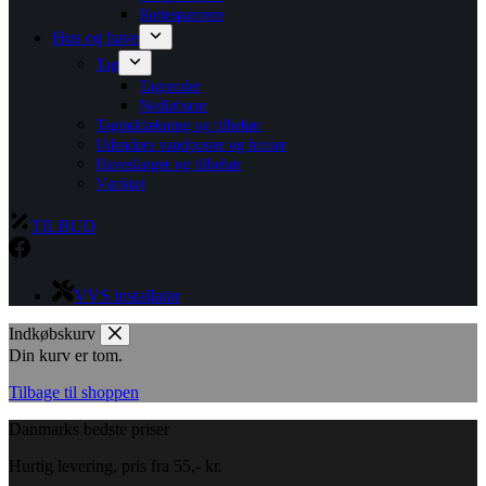
Rottespærrere
Hus og have
Tag
Tagrender
Nedløbsrør
Taginddækning og tilbehør
Udendørs vandposter og bruser
Haveslanger og tilbehør
Værktøj
TILBUD
VVS installatør
Indkøbskurv
Din kurv er tom.
Tilbage til shoppen
Danmarks bedste priser
Hurtig levering, pris fra 55,- kr.