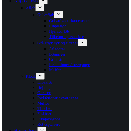
Afløb / kloak
Afløb
Gulvafløb
Gulvafløb firkantet/rund
Linjeafløb
Hjørneafløb
Tilbehør og vandlåse
Grå afløbsrør og fittings
Afløbsrør
Bøjninger
Grenrør
Reduktioner / overgange
Muffer
Kloak
Kloakrør
Bøjninger
Grenrør
Reduktioner / overgange
Muffer
Tilbehør
Faskiner
Pumpebrønde
Rottespærrere
Hus og have