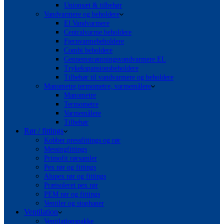
Unionsæt & tilbehør
Vandvarmere og beholdere
El Vandvarmere
Centralvarme beholdere
Fjernvarmebeholdere
Combi beholdere
Gennemstrømningsvandvarmere EL
Trykekspansionsbeholdere
Tilbehør til vandvarmere og beholdere
Manometre,termometre, varmemålere
Manometre
Termometre
Varmemålere
Tilbehør
Rør / fittings
Kobber pressfittings og rør
Messingfittings
Primofit rørsamler
Pex rør og fittings
Alupex rør og fittings
Præisoleret pex rør
PEM rør og fittings
Ventiler og stophaner
Ventilation
Ventilationspakke