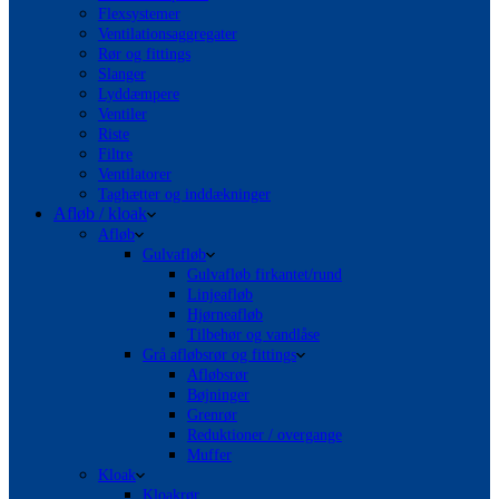
Flexsystemer
Ventilationsaggregater
Rør og fittings
Slanger
Lyddæmpere
Ventiler
Riste
Filtre
Ventilatorer
Taghætter og inddækninger
Afløb / kloak
Afløb
Gulvafløb
Gulvafløb firkantet/rund
Linjeafløb
Hjørneafløb
Tilbehør og vandlåse
Grå afløbsrør og fittings
Afløbsrør
Bøjninger
Grenrør
Reduktioner / overgange
Muffer
Kloak
Kloakrør