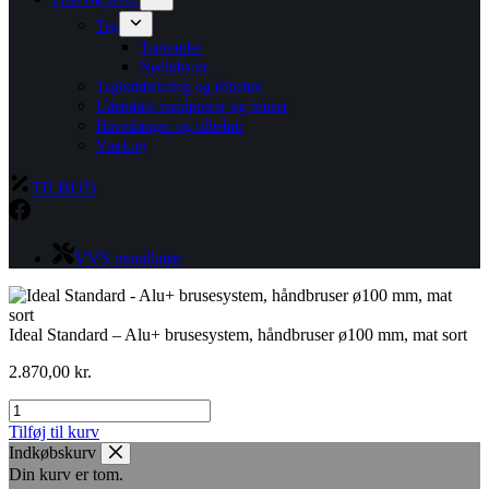
Tag
Tagrender
Nedløbsrør
Taginddækning og tilbehør
Udendørs vandposter og bruser
Haveslanger og tilbehør
Værktøj
TILBUD
VVS installatør
Ideal Standard – Alu+ brusesystem, håndbruser ø100 mm, mat sort
2.870,00
kr.
Ideal
Standard
Tilføj til kurv
-
Indkøbskurv
Alu+
Din kurv er tom.
brusesystem,