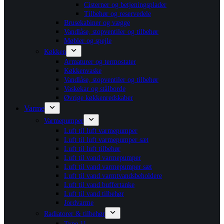
Cisterner og betjeningsplader
Tilbehør og reservedele
Brusekabiner og vægge
Vandlåse, stopventiler og tilbehør
Møbler og spejle
Køkken
Armaturer og termostater
Køkkenvaske
Vandlåse, stopventiler og tilbehør
Vaskekar og stålborde
Øvrige køkkenredskaber
Varme
Varmepumper
Luft til luft varmepumper
Luft til luft varmepumper sæt
Luft til luft tilbehør
Luft til vand varmepumper
Luft til vand varmepumper sæt
Luft til vand varmtvandsbeholdere
Luft til vand buffertanke
Luft til vand tilbehør
Jordvarme
Radiatorer & tilbehør
Type 11