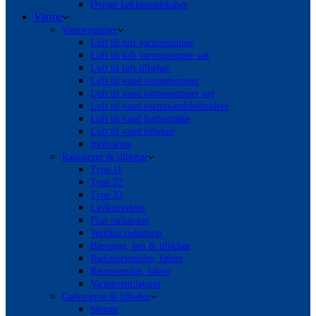
Øvrige køkkenredskaber
Varme
Varmepumper
Luft til luft varmepumper
Luft til luft varmepumper sæt
Luft til luft tilbehør
Luft til vand varmepumper
Luft til vand varmepumper sæt
Luft til vand varmtvandsbeholdere
Luft til vand buffertanke
Luft til vand tilbehør
Jordvarme
Radiatorer & tilbehør
Type 11
Type 22
Type 33
Lavkonvektor
Plan radiatorer
Vertikal radiatorer
Bæringer, ben & tilbehør
Radiatorventiler, følere
Returventiler, følere
Varmeventilatorer
Gulvvarme & tilbehør
Shunte