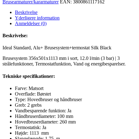
Brusearmaturer/kararmaturer
EAN:
3800861117162
Beskrivelse
Yderligere information
Anmeldelser (0)
Beskrivelse:
Ideal Standard, Alu+ Brusesystem+termostat Silk Black
Brusesystem 356x501x1113 mm i sort, 12.0 l/min (3 bar) | 3
strålefunktioner, Termostatfunktion, Vand og energibesparelser.
Tekniske specifikationer:
Farve: Matsort
Overflade: Børstet
Type: Hovedbruser og håndbruser
Greb: 2 grebs
Vandbesparende funktion: Ja
Håndbruserdiameter: 100 mm
Hovedbruserdiameter: 260 mm
Termostatisk:
Ja
Højde:
1113
mm
Slangelængde:
1,75
m