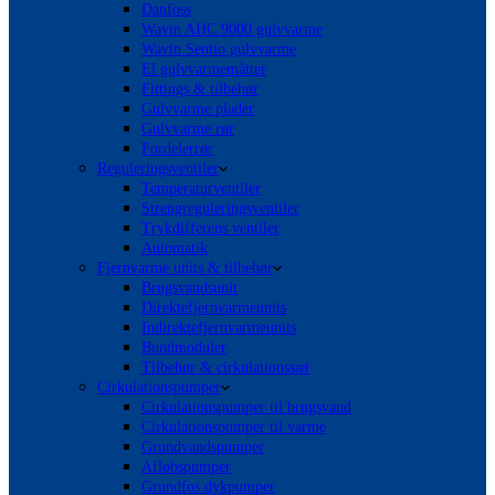
Danfoss
Wavin AHC 9000 gulvvarme
Wavin Sentio gulvvarme
El gulvvarmemåtter
Fittings & tilbehør
Gulvvarme plader
Gulvvarme rør
Fordelerrør
Reguleringsventiler
Temperaturventiler
Strengreguleringsventiler
Trykdifferens ventiler
Automatik
Fjernvarme units & tilbehør
Brugsvandsunit
Direktefjernvarmeunits
Indirektefjernvarmeunits
Bundmoduler
Tilbehør & cirkulationssæt
Cirkulationspumper
Cirkulationspumper til brugsvand
Cirkulationspumper til varme
Grundvandspumper
Afløbspumper
Grundfos dykpumper