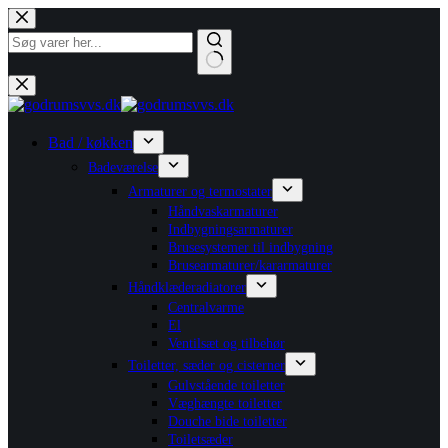
Fortsæt
til
indhold
Ingen
resultater
Bad / køkken
Badeværelse
Armaturer og termostater
Håndvaskarmaturer
Indbygningsarmaturer
Brusesystemer til indbygning
Brusearmaturer/kararmaturer
Håndklæderadiatorer
Centralvarme
El
Ventilsæt og tilbehør
Toiletter, sæder og cisterner
Gulvstående toiletter
Væghængte toiletter
Douche bide toiletter
Toiletsæder