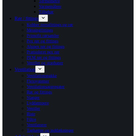
Termometre
Varmemålere
Tilbehør
Rør / fittings
Kobber pressfittings og rør
Messingfittings
Primofit rørsamler
Pex rør og fittings
Alupex rør og fittings
Præisoleret pex rør
PEM rør og fittings
Ventiler og stophaner
Ventilation
Ventilationspakke
Flexsystemer
Ventilationsaggregater
Rør og fittings
Slanger
Lyddæmpere
Ventiler
Riste
Filtre
Ventilatorer
Taghætter og inddækninger