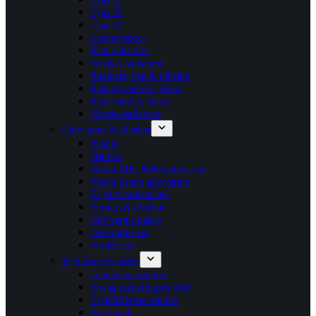
Type 22
Type 33
Lavkonvektor
Plan radiatorer
Vertikal radiatorer
Bæringer, ben & tilbehør
Radiatorventiler, følere
Returventiler, følere
Varmeventilatorer
Gulvvarme & tilbehør
Shunte
Danfoss
Wavin AHC 9000 gulvvarme
Wavin Sentio gulvvarme
El gulvvarmemåtter
Fittings & tilbehør
Gulvvarme plader
Gulvvarme rør
Fordelerrør
Reguleringsventiler
Temperaturventiler
Strengreguleringsventiler
Trykdifferens ventiler
Automatik