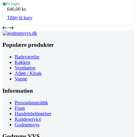
bundventil, krom
På lager
646,00
kr.
Tilføj til kurv
Populære produkter
Badeværelse
Køkken
Ventilation
Afløb / Kloak
Varme
Information
Persondatapolitik
Fragt
Handelsbetingelser
Kundeservice
Godrumsvvs
Godrums VVS