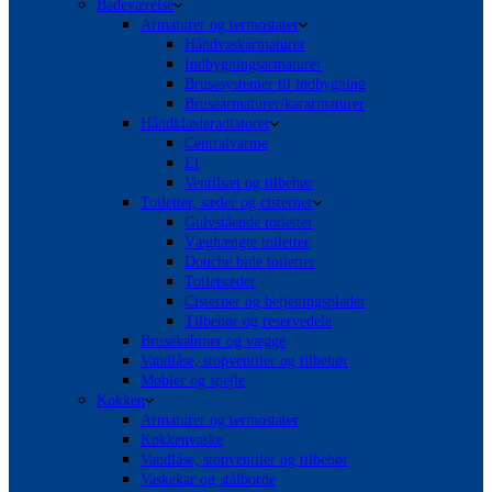
Badeværelse
Armaturer og termostater
Håndvaskarmaturer
Indbygningsarmaturer
Brusesystemer til indbygning
Brusearmaturer/kararmaturer
Håndklæderadiatorer
Centralvarme
El
Ventilsæt og tilbehør
Toiletter, sæder og cisterner
Gulvstående toiletter
Væghængte toiletter
Douche bide toiletter
Toiletsæder
Cisterner og betjeningsplader
Tilbehør og reservedele
Brusekabiner og vægge
Vandlåse, stopventiler og tilbehør
Møbler og spejle
Køkken
Armaturer og termostater
Køkkenvaske
Vandlåse, stopventiler og tilbehør
Vaskekar og stålborde