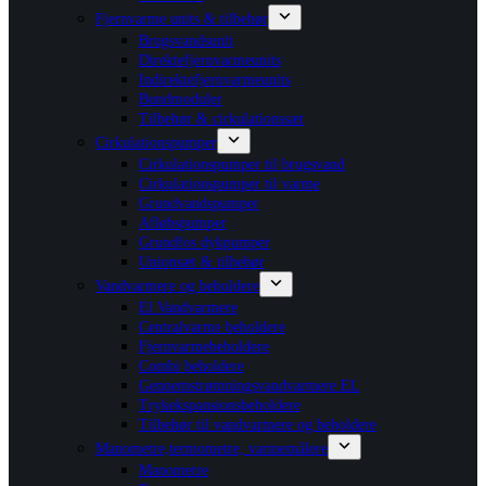
Fjernvarme units & tilbehør
Brugsvandsunit
Direktefjernvarmeunits
Indirektefjernvarmeunits
Bundmoduler
Tilbehør & cirkulationssæt
Cirkulationspumper
Cirkulationspumper til brugsvand
Cirkulationspumper til varme
Grundvandspumper
Afløbspumper
Grundfos dykpumper
Unionsæt & tilbehør
Vandvarmere og beholdere
El Vandvarmere
Centralvarme beholdere
Fjernvarmebeholdere
Combi beholdere
Gennemstrømningsvandvarmere EL
Trykekspansionsbeholdere
Tilbehør til vandvarmere og beholdere
Manometre,termometre, varmemålere
Manometre