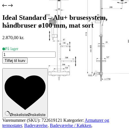
Ideal Standard – Alu+ brusesystem,
håndbruser ø100 mm, mat sort
2.870,00
kr.
På lager
Ideal
Standard
Tilføj til kurv
-
Alu+
brusesystem,
håndbruser
ø100
mm,
mat
sort
antal
Ønskeliste
Ønskeliste
Varenummer (SKU):
722619121
Kategorier:
Armaturer og
termostater
,
Badeværelse
,
Badeværelse / Køkken
,