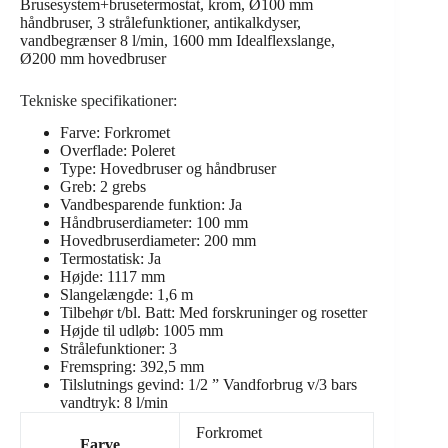
Brusesystem+brusetermostat, krom, Ø100 mm
håndbruser, 3 strålefunktioner, antikalkdyser,
vandbegrænser 8 l/min, 1600 mm Idealflexslange,
Ø200 mm hovedbruser
Tekniske specifikationer:
Farve: Forkromet
Overflade: Poleret
Type: Hovedbruser og håndbruser
Greb: 2 grebs
Vandbesparende funktion: Ja
Håndbruserdiameter: 100 mm
Hovedbruserdiameter: 200 mm
Termostatisk:
Ja
Højde:
1117
mm
Slangelængde:
1,6
m
Tilbehør t/bl. Batt:
Med forskruninger og rosetter
Højde til udløb:
1005
mm
Strålefunktioner:
3
Fremspring:
392,5
mm
Tilslutnings gevind:
1/2
”
Vandforbrug v/3 bars
vandtryk:
8
l/min
Forkromet
Farve