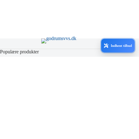
Indhent tilbud
Populære produkter
Badeværelse
Køkken
Ventilation
Afløb / Kloak
Varme
Information
Persondatapolitik
Fragt
Handelsbetingelser
Kundeservice
Godrumsvvs