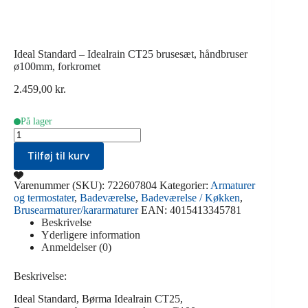
Ideal Standard – Idealrain CT25 brusesæt, håndbruser
ø100mm, forkromet
2.459,00
kr.
På lager
Ideal
Standard
Tilføj til kurv
-
Idealrain
CT25
Varenummer (SKU):
722607804
Kategorier:
Armaturer
brusesæt,
og termostater
,
Badeværelse
,
Badeværelse / Køkken
,
håndbruser
Brusearmaturer/kararmaturer
EAN:
4015413345781
ø100mm,
Beskrivelse
forkromet
Yderligere information
antal
Anmeldelser (0)
Beskrivelse:
Ideal Standard, Børma Idealrain CT25,