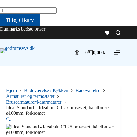
Ideal
Standard
Tilføj til kurv
-
Idealrain
Danmarks bedste priser
CT25
0
brusesæt,
håndbruser
ø100mm,
forkromet
0
0,00
kr.
Indkøbskurv
antal
Hjem
Badeværelse / Køkken
Badeværelse
Armaturer og termostater
Brusearmaturer/kararmaturer
Ideal Standard – Idealrain CT25 brusesæt, håndbruser
ø100mm, forkromet
🔍