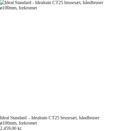
Fortsæt
til
indhold
Ideal Standard – Idealrain CT25 brusesæt, håndbruser
ø100mm, forkromet
2.459,00
kr.