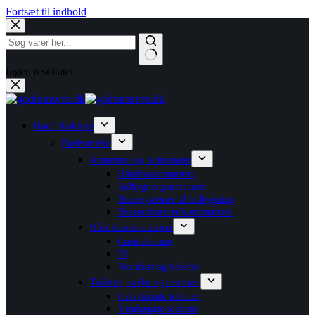
Fortsæt til indhold
Ingen resultater
Bad / køkken
Badeværelse
Armaturer og termostater
Håndvaskarmaturer
Indbygningsarmaturer
Brusesystemer til indbygning
Brusearmaturer/kararmaturer
Håndklæderadiatorer
Centralvarme
El
Ventilsæt og tilbehør
Toiletter, sæder og cisterner
Gulvstående toiletter
Væghængte toiletter