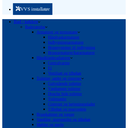
VVS installatør
Bad / køkken
Badeværelse
Armaturer og termostater
Håndvaskarmaturer
Indbygningsarmaturer
Brusesystemer til indbygning
Brusearmaturer/kararmaturer
Håndklæderadiatorer
Centralvarme
El
Ventilsæt og tilbehør
Toiletter, sæder og cisterner
Gulvstående toiletter
Væghængte toiletter
Douche bide toiletter
Toiletsæder
Cisterner og betjeningsplader
Tilbehør og reservedele
Brusekabiner og vægge
Vandlåse, stopventiler og tilbehør
Møbler og spejle