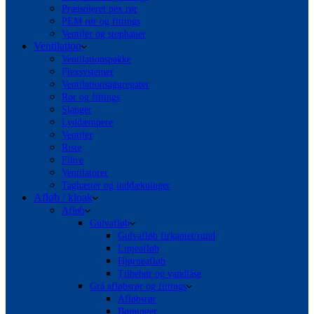
Præisoleret pex rør
PEM rør og fittings
Ventiler og stophaner
Ventilation
Ventilationspakke
Flexsystemer
Ventilationsaggregater
Rør og fittings
Slanger
Lyddæmpere
Ventiler
Riste
Filtre
Ventilatorer
Taghætter og inddækninger
Afløb / kloak
Afløb
Gulvafløb
Gulvafløb firkantet/rund
Linjeafløb
Hjørneafløb
Tilbehør og vandlåse
Grå afløbsrør og fittings
Afløbsrør
Bøjninger