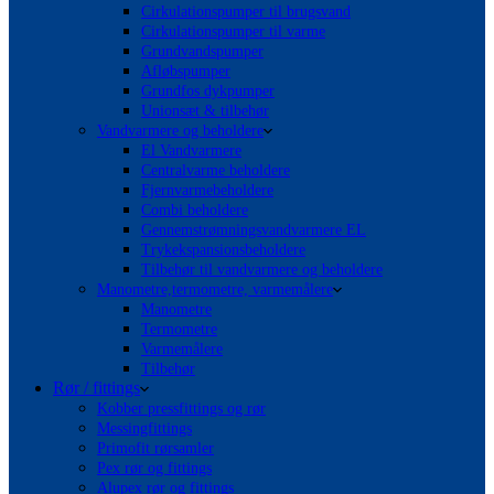
Cirkulationspumper til brugsvand
Cirkulationspumper til varme
Grundvandspumper
Afløbspumper
Grundfos dykpumper
Unionsæt & tilbehør
Vandvarmere og beholdere
El Vandvarmere
Centralvarme beholdere
Fjernvarmebeholdere
Combi beholdere
Gennemstrømningsvandvarmere EL
Trykekspansionsbeholdere
Tilbehør til vandvarmere og beholdere
Manometre,termometre, varmemålere
Manometre
Termometre
Varmemålere
Tilbehør
Rør / fittings
Kobber pressfittings og rør
Messingfittings
Primofit rørsamler
Pex rør og fittings
Alupex rør og fittings