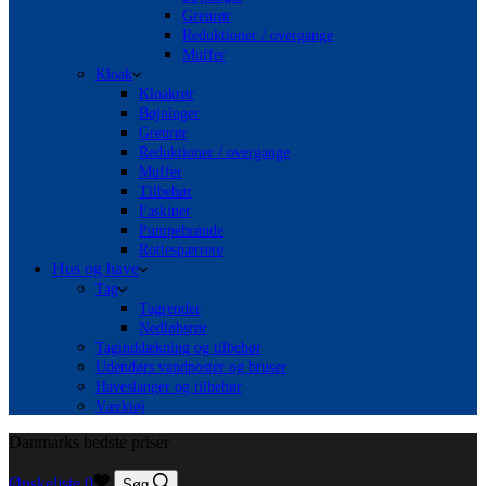
Grenrør
Reduktioner / overgange
Muffer
Kloak
Kloakrør
Bøjninger
Grenrør
Reduktioner / overgange
Muffer
Tilbehør
Faskiner
Pumpebrønde
Rottespærrere
Hus og have
Tag
Tagrender
Nedløbsrør
Taginddækning og tilbehør
Udendørs vandposter og bruser
Haveslanger og tilbehør
Værktøj
Danmarks bedste priser
Ønskeliste
0
Søg