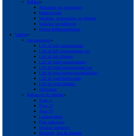
Køkken
Armaturer og termostater
Køkkenvaske
Vandlåse, stopventiler og tilbehør
Vaskekar og stålborde
Øvrige køkkenredskaber
Varme
Varmepumper
Luft til luft varmepumper
Luft til luft varmepumper sæt
Luft til luft tilbehør
Luft til vand varmepumper
Luft til vand varmepumper sæt
Luft til vand varmtvandsbeholdere
Luft til vand buffertanke
Luft til vand tilbehør
Jordvarme
Radiatorer & tilbehør
Type 11
Type 22
Type 33
Lavkonvektor
Plan radiatorer
Vertikal radiatorer
Bæringer, ben & tilbehør