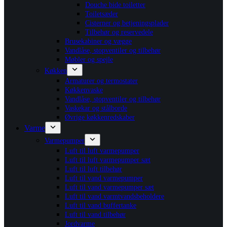
Douche bide toiletter
Toiletsæder
Cisterner og betjeningsplader
Tilbehør og reservedele
Brusekabiner og vægge
Vandlåse, stopventiler og tilbehør
Møbler og spejle
Køkken
Armaturer og termostater
Køkkenvaske
Vandlåse, stopventiler og tilbehør
Vaskekar og stålborde
Øvrige køkkenredskaber
Varme
Varmepumper
Luft til luft varmepumper
Luft til luft varmepumper sæt
Luft til luft tilbehør
Luft til vand varmepumper
Luft til vand varmepumper sæt
Luft til vand varmtvandsbeholdere
Luft til vand buffertanke
Luft til vand tilbehør
Jordvarme