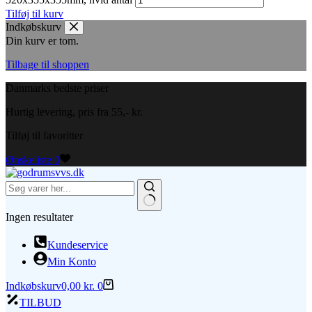
Tilføj til kurv
Indkøbskurv
Din kurv er tom.
Tilbage til shoppen
Danmarks bedste priser
Hurtig levering, pris fra 55,- kr.
Tilføj til favoritter
Ønskeliste
0
Ingen resultater
Kundeservice
Min Konto
Indkøbskurv
0,00
kr.
0
TILBUD