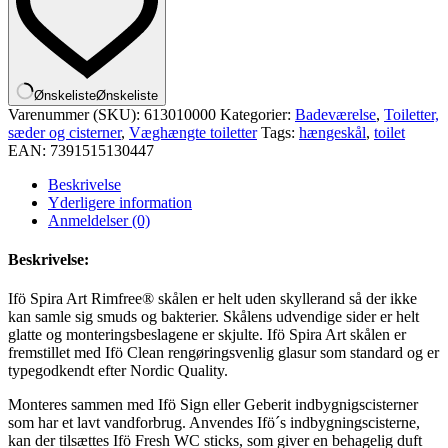
Ønskeliste
Ønskeliste
Varenummer (SKU):
613010000
Kategorier:
Badeværelse
,
Toiletter,
sæder og cisterner
,
Væghængte toiletter
Tags:
hængeskål
,
toilet
EAN:
7391515130447
Beskrivelse
Yderligere information
Anmeldelser (0)
Beskrivelse:
Ifö Spira Art Rimfree® skålen er helt uden skyllerand så der ikke
kan samle sig smuds og bakterier. Skålens udvendige sider er helt
glatte og monteringsbeslagene er skjulte. Ifö Spira Art skålen er
fremstillet med Ifö Clean rengøringsvenlig glasur som standard og er
typegodkendt efter Nordic Quality.
Monteres sammen med Ifö Sign eller Geberit indbygnigscisterner
som har et lavt vandforbrug. Anvendes Ifö´s indbygningscisterne,
kan der tilsættes Ifö Fresh WC sticks, som giver en behagelig duft