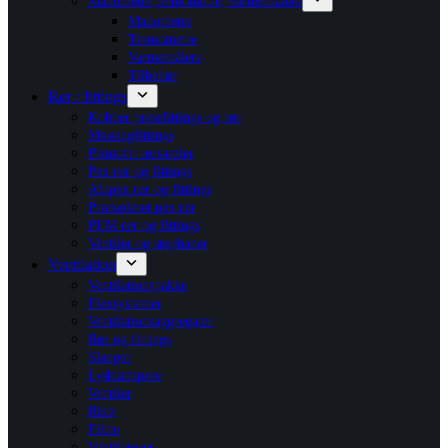
Manometre,termometre, varmemålere
Manometre
Termometre
Varmemålere
Tilbehør
Rør / fittings
Kobber pressfittings og rør
Messingfittings
Primofit rørsamler
Pex rør og fittings
Alupex rør og fittings
Præisoleret pex rør
PEM rør og fittings
Ventiler og stophaner
Ventilation
Ventilationspakke
Flexsystemer
Ventilationsaggregater
Rør og fittings
Slanger
Lyddæmpere
Ventiler
Riste
Filtre
Ventilatorer