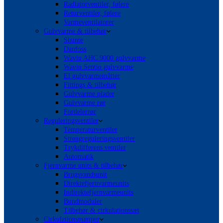
Radiatorventiler, følere
Returventiler, følere
Varmeventilatorer
Gulvvarme & tilbehør
Shunte
Danfoss
Wavin AHC 9000 gulvvarme
Wavin Sentio gulvvarme
El gulvvarmemåtter
Fittings & tilbehør
Gulvvarme plader
Gulvvarme rør
Fordelerrør
Reguleringsventiler
Temperaturventiler
Strengreguleringsventiler
Trykdifferens ventiler
Automatik
Fjernvarme units & tilbehør
Brugsvandsunit
Direktefjernvarmeunits
Indirektefjernvarmeunits
Bundmoduler
Tilbehør & cirkulationssæt
Cirkulationspumper