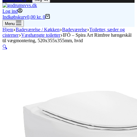
Log ind
Indkøbskurv
0,00
kr.
0
Menu
Hjem
Badeværelse / Køkken
Badeværelse
Toiletter, sæder og
cisterner
Væghængte toiletter
IFÖ – Spira Art Rimfree hængeskål
til vægmontering, 520x355x355mm, hvid
🔍