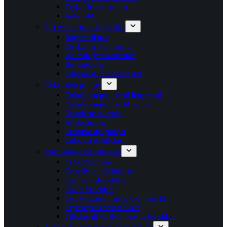
Trykdifferens ventiler
Automatik
Fjernvarme units & tilbehør
Brugsvandsunit
Direktefjernvarmeunits
Indirektefjernvarmeunits
Bundmoduler
Tilbehør & cirkulationssæt
Cirkulationspumper
Cirkulationspumper til brugsvand
Cirkulationspumper til varme
Grundvandspumper
Afløbspumper
Grundfos dykpumper
Unionsæt & tilbehør
Vandvarmere og beholdere
El Vandvarmere
Centralvarme beholdere
Fjernvarmebeholdere
Combi beholdere
Gennemstrømningsvandvarmere EL
Trykekspansionsbeholdere
Tilbehør til vandvarmere og beholdere