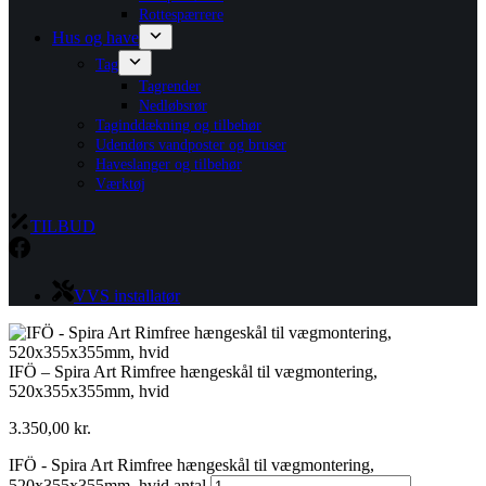
Rottespærrere
Hus og have
Tag
Tagrender
Nedløbsrør
Taginddækning og tilbehør
Udendørs vandposter og bruser
Haveslanger og tilbehør
Værktøj
TILBUD
VVS installatør
IFÖ – Spira Art Rimfree hængeskål til vægmontering,
520x355x355mm, hvid
3.350,00
kr.
IFÖ - Spira Art Rimfree hængeskål til vægmontering,
520x355x355mm, hvid antal