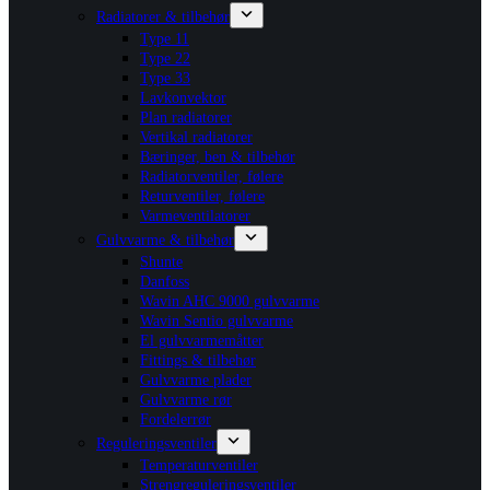
Radiatorer & tilbehør
Type 11
Type 22
Type 33
Lavkonvektor
Plan radiatorer
Vertikal radiatorer
Bæringer, ben & tilbehør
Radiatorventiler, følere
Returventiler, følere
Varmeventilatorer
Gulvvarme & tilbehør
Shunte
Danfoss
Wavin AHC 9000 gulvvarme
Wavin Sentio gulvvarme
El gulvvarmemåtter
Fittings & tilbehør
Gulvvarme plader
Gulvvarme rør
Fordelerrør
Reguleringsventiler
Temperaturventiler
Strengreguleringsventiler