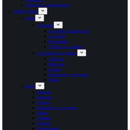
Taghætter og inddækninger
Afløb / kloak
Afløb
Gulvafløb
Gulvafløb firkantet/rund
Linjeafløb
Hjørneafløb
Tilbehør og vandlåse
Grå afløbsrør og fittings
Afløbsrør
Bøjninger
Grenrør
Reduktioner / overgange
Muffer
Kloak
Kloakrør
Bøjninger
Grenrør
Reduktioner / overgange
Muffer
Tilbehør
Faskiner
Pumpebrønde