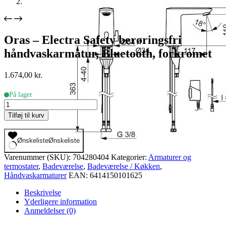
Oras – Electra Safety berøringsfri
håndvaskarmatur, Bluetooth, forkromet
1.674,00
kr.
På lager
Oras
-
Tilføj til kurv
Electra
Safety
berøringsfri
Ønskeliste
Ønskeliste
håndvaskarmatur,
Varenummer (SKU):
704280404
Kategorier:
Armaturer og
Bluetooth,
termostater
,
Badeværelse
,
Badeværelse / Køkken
,
forkromet
Håndvaskarmaturer
EAN:
6414150101625
antal
Beskrivelse
Yderligere information
Anmeldelser (0)