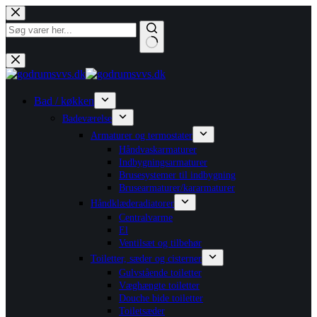
Fortsæt
til
indhold
Ingen
resultater
Bad / køkken
Badeværelse
Armaturer og termostater
Håndvaskarmaturer
Indbygningsarmaturer
Brusesystemer til indbygning
Brusearmaturer/kararmaturer
Håndklæderadiatorer
Centralvarme
El
Ventilsæt og tilbehør
Toiletter, sæder og cisterner
Gulvstående toiletter
Væghængte toiletter
Douche bide toiletter
Toiletsæder