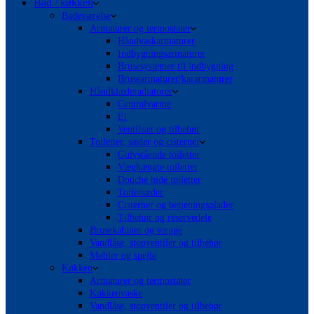
Bad / køkken
Badeværelse
Armaturer og termostater
Håndvaskarmaturer
Indbygningsarmaturer
Brusesystemer til indbygning
Brusearmaturer/kararmaturer
Håndklæderadiatorer
Centralvarme
El
Ventilsæt og tilbehør
Toiletter, sæder og cisterner
Gulvstående toiletter
Væghængte toiletter
Douche bide toiletter
Toiletsæder
Cisterner og betjeningsplader
Tilbehør og reservedele
Brusekabiner og vægge
Vandlåse, stopventiler og tilbehør
Møbler og spejle
Køkken
Armaturer og termostater
Køkkenvaske
Vandlåse, stopventiler og tilbehør