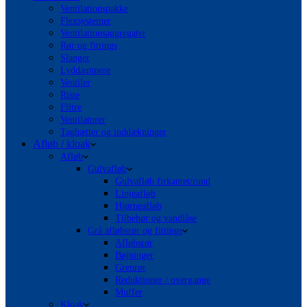
Ventilationspakke
Flexsystemer
Ventilationsaggregater
Rør og fittings
Slanger
Lyddæmpere
Ventiler
Riste
Filtre
Ventilatorer
Taghætter og inddækninger
Afløb / kloak
Afløb
Gulvafløb
Gulvafløb firkantet/rund
Linjeafløb
Hjørneafløb
Tilbehør og vandlåse
Grå afløbsrør og fittings
Afløbsrør
Bøjninger
Grenrør
Reduktioner / overgange
Muffer
Kloak