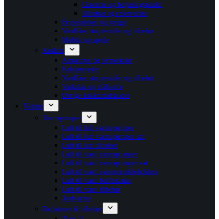
Cisterner og betjeningsplader
Tilbehør og reservedele
Brusekabiner og vægge
Vandlåse, stopventiler og tilbehør
Møbler og spejle
Køkken
Armaturer og termostater
Køkkenvaske
Vandlåse, stopventiler og tilbehør
Vaskekar og stålborde
Øvrige køkkenredskaber
Varme
Varmepumper
Luft til luft varmepumper
Luft til luft varmepumper sæt
Luft til luft tilbehør
Luft til vand varmepumper
Luft til vand varmepumper sæt
Luft til vand varmtvandsbeholdere
Luft til vand buffertanke
Luft til vand tilbehør
Jordvarme
Radiatorer & tilbehør
Type 11