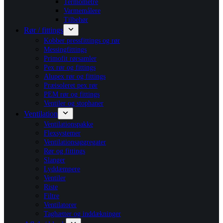
Termometre
Varmemålere
Tilbehør
Rør / fittings
Kobber pressfittings og rør
Messingfittings
Primofit rørsamler
Pex rør og fittings
Alupex rør og fittings
Præisoleret pex rør
PEM rør og fittings
Ventiler og stophaner
Ventilation
Ventilationspakke
Flexsystemer
Ventilationsaggregater
Rør og fittings
Slanger
Lyddæmpere
Ventiler
Riste
Filtre
Ventilatorer
Taghætter og inddækninger