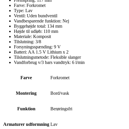
Fremspring: 117 mm
Farve: Forkromet
Type: Lav
Ventil: Uden bundventil
Vandbesparende funktion: Nej
Byggehøjde total:
134
mm
Højde til udløb:
110
mm
Materiale:
Komposit
Tilslutning:
3/8
F
orsyningsspænding:
9
V
Batteri:
AA 1.5 V Lithium x 2
Tilslutningsmetode:
Fleksible slanger
Vandforbrug v/3 bars vandtryk:
6
l/min
Farve
Forkromet
Montering
Bord/vask
Funktion
Berøringsfri
Armaturer udformning
Lav