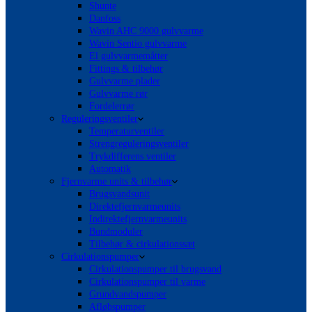
Shunte
Danfoss
Wavin AHC 9000 gulvvarme
Wavin Sentio gulvvarme
El gulvvarmemåtter
Fittings & tilbehør
Gulvvarme plader
Gulvvarme rør
Fordelerrør
Reguleringsventiler
Temperaturventiler
Strengreguleringsventiler
Trykdifferens ventiler
Automatik
Fjernvarme units & tilbehør
Brugsvandsunit
Direktefjernvarmeunits
Indirektefjernvarmeunits
Bundmoduler
Tilbehør & cirkulationssæt
Cirkulationspumper
Cirkulationspumper til brugsvand
Cirkulationspumper til varme
Grundvandspumper
Afløbspumper