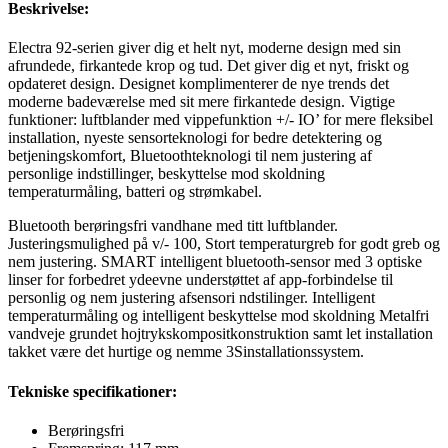
Beskrivelse:
Electra 92-serien giver dig et helt nyt, moderne design med sin
afrundede, firkantede krop og tud. Det giver dig et nyt, friskt og
opdateret design. Designet komplimenterer de nye trends det
moderne badeværelse med sit mere firkantede design. Vigtige
funktioner: luftblander med vippefunktion +/- IO’ for mere fleksibel
installation, nyeste sensorteknologi for bedre detektering og
betjeningskomfort, Bluetoothteknologi til nem justering af
personlige indstillinger, beskyttelse mod skoldning
temperaturmåling, batteri og strømkabel.
Bluetooth berøringsfri vandhane med titt luftblander.
Justeringsmulighed på v/- 100, Stort temperaturgreb for godt greb og
nem justering. SMART intelligent bluetooth-sensor med 3 optiske
linser for forbedret ydeevne understøttet af app-forbindelse til
personlig og nem justering afsensori ndstilinger. Intelligent
temperaturmåling og intelligent beskyttelse mod skoldning Metalfri
vandveje grundet hojtrykskompositkonstruktion samt let installation
takket være det hurtige og nemme 3Sinstallationssystem.
Tekniske specifikationer:
Berøringsfri