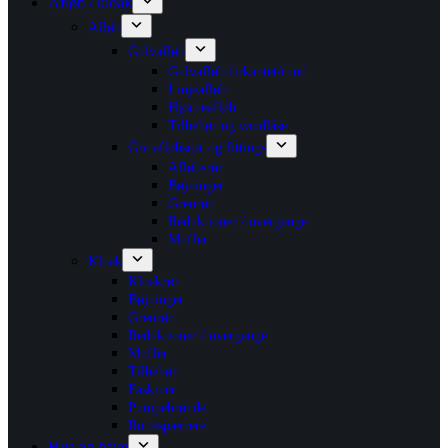
Afløb / kloak
Afløb
Gulvafløb
Gulvafløb firkantet/rund
Linjeafløb
Hjørneafløb
Tilbehør og vandlåse
Grå afløbsrør og fittings
Afløbsrør
Bøjninger
Grenrør
Reduktioner / overgange
Muffer
Kloak
Kloakrør
Bøjninger
Grenrør
Reduktioner / overgange
Muffer
Tilbehør
Faskiner
Pumpebrønde
Rottespærrere
Hus og have