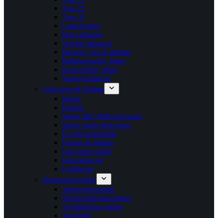
Type 22
Type 33
Lavkonvektor
Plan radiatorer
Vertikal radiatorer
Bæringer, ben & tilbehør
Radiatorventiler, følere
Returventiler, følere
Varmeventilatorer
Gulvvarme & tilbehør
Shunte
Danfoss
Wavin AHC 9000 gulvvarme
Wavin Sentio gulvvarme
El gulvvarmemåtter
Fittings & tilbehør
Gulvvarme plader
Gulvvarme rør
Fordelerrør
Reguleringsventiler
Temperaturventiler
Strengreguleringsventiler
Trykdifferens ventiler
Automatik