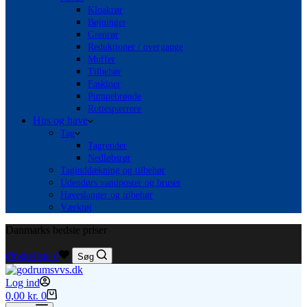
Kloakrør
Bøjninger
Grenrør
Reduktioner / overgange
Muffer
Tilbehør
Faskiner
Pumpebrønde
Rottespærrere
Hus og have
Tag
Tagrender
Nedløbsrør
Taginddækning og tilbehør
Udendørs vandposter og bruser
Haveslanger og tilbehør
Værktøj
Danmarks bedste priser
Ønskeliste
0
Søg
Log ind
Indkøbskurv
0,00
kr.
0