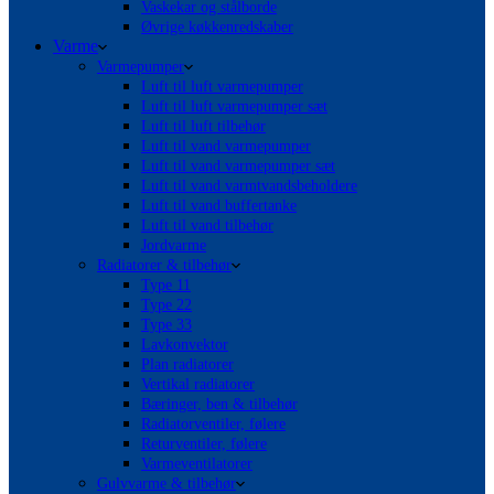
Vaskekar og stålborde
Øvrige køkkenredskaber
Varme
Varmepumper
Luft til luft varmepumper
Luft til luft varmepumper sæt
Luft til luft tilbehør
Luft til vand varmepumper
Luft til vand varmepumper sæt
Luft til vand varmtvandsbeholdere
Luft til vand buffertanke
Luft til vand tilbehør
Jordvarme
Radiatorer & tilbehør
Type 11
Type 22
Type 33
Lavkonvektor
Plan radiatorer
Vertikal radiatorer
Bæringer, ben & tilbehør
Radiatorventiler, følere
Returventiler, følere
Varmeventilatorer
Gulvvarme & tilbehør