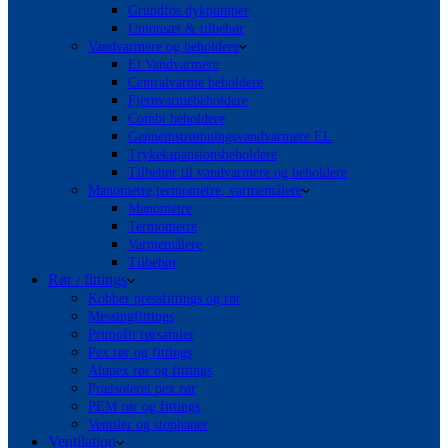
Grundfos dykpumper
Unionsæt & tilbehør
Vandvarmere og beholdere
El Vandvarmere
Centralvarme beholdere
Fjernvarmebeholdere
Combi beholdere
Gennemstrømningsvandvarmere EL
Trykekspansionsbeholdere
Tilbehør til vandvarmere og beholdere
Manometre,termometre, varmemålere
Manometre
Termometre
Varmemålere
Tilbehør
Rør / fittings
Kobber pressfittings og rør
Messingfittings
Primofit rørsamler
Pex rør og fittings
Alupex rør og fittings
Præisoleret pex rør
PEM rør og fittings
Ventiler og stophaner
Ventilation