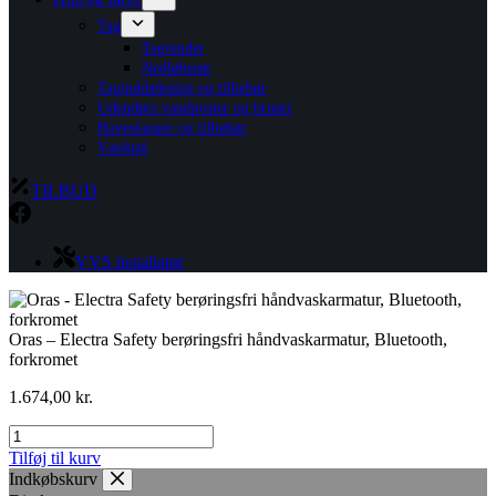
Tag
Tagrender
Nedløbsrør
Taginddækning og tilbehør
Udendørs vandposter og bruser
Haveslanger og tilbehør
Værktøj
TILBUD
VVS installatør
Oras – Electra Safety berøringsfri håndvaskarmatur, Bluetooth,
forkromet
1.674,00
kr.
Oras
-
Tilføj til kurv
Electra
Indkøbskurv
Safety