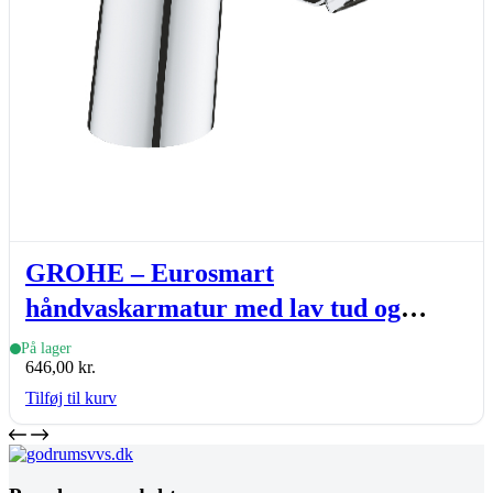
GROHE – Eurosmart
håndvaskarmatur med lav tud og
bundventil, krom
På lager
646,00
kr.
Tilføj til kurv