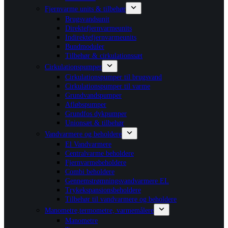
Fjernvarme units & tilbehør
Brugsvandsunit
Direktefjernvarmeunits
Indirektefjernvarmeunits
Bundmoduler
Tilbehør & cirkulationssæt
Cirkulationspumper
Cirkulationspumper til brugsvand
Cirkulationspumper til varme
Grundvandspumper
Afløbspumper
Grundfos dykpumper
Unionsæt & tilbehør
Vandvarmere og beholdere
El Vandvarmere
Centralvarme beholdere
Fjernvarmebeholdere
Combi beholdere
Gennemstrømningsvandvarmere EL
Trykekspansionsbeholdere
Tilbehør til vandvarmere og beholdere
Manometre,termometre, varmemålere
Manometre