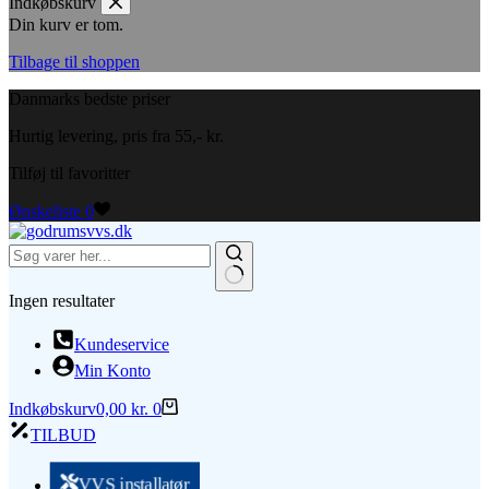
Indkøbskurv
Din kurv er tom.
Tilbage til shoppen
Danmarks bedste priser
Hurtig levering, pris fra 55,- kr.
Tilføj til favoritter
Ønskeliste
0
Ingen resultater
Kundeservice
Min Konto
Indkøbskurv
0,00
kr.
0
TILBUD
VVS installatør