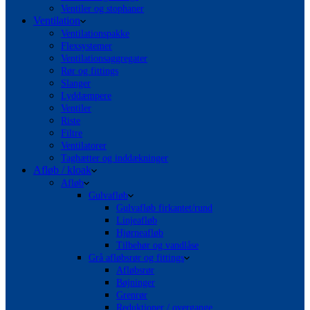
Ventiler og stophaner
Ventilation
Ventilationspakke
Flexsystemer
Ventilationsaggregater
Rør og fittings
Slanger
Lyddæmpere
Ventiler
Riste
Filtre
Ventilatorer
Taghætter og inddækninger
Afløb / kloak
Afløb
Gulvafløb
Gulvafløb firkantet/rund
Linjeafløb
Hjørneafløb
Tilbehør og vandlåse
Grå afløbsrør og fittings
Afløbsrør
Bøjninger
Grenrør
Reduktioner / overgange