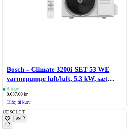
Bosch – Climate 3200i-SET 53 WE
varmepumpe luft/luft, 5,3 kW, sæt
(inde- & udedel.), hvid
På lager
8.687,00
kr.
Tilføj til kurv
UDSOLGT