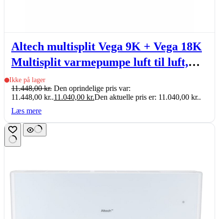
Altech multisplit Vega 9K + Vega 18K
Multisplit varmepumpe luft til luft,
indb. Wi-Fi, 2,58-5,92kW, sæt
Ikke på lager
11.448,00
kr.
Den oprindelige pris var:
11.448,00 kr..
11.040,00
kr.
Den aktuelle pris er: 11.040,00 kr..
Læs mere