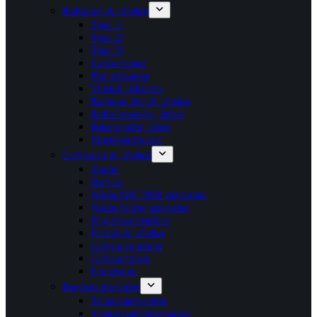
Radiatorer & tilbehør
Type 11
Type 22
Type 33
Lavkonvektor
Plan radiatorer
Vertikal radiatorer
Bæringer, ben & tilbehør
Radiatorventiler, følere
Returventiler, følere
Varmeventilatorer
Gulvvarme & tilbehør
Shunte
Danfoss
Wavin AHC 9000 gulvvarme
Wavin Sentio gulvvarme
El gulvvarmemåtter
Fittings & tilbehør
Gulvvarme plader
Gulvvarme rør
Fordelerrør
Reguleringsventiler
Temperaturventiler
Strengreguleringsventiler