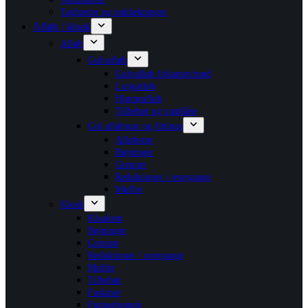
Taghætter og inddækninger
Afløb / kloak
Afløb
Gulvafløb
Gulvafløb firkantet/rund
Linjeafløb
Hjørneafløb
Tilbehør og vandlåse
Grå afløbsrør og fittings
Afløbsrør
Bøjninger
Grenrør
Reduktioner / overgange
Muffer
Kloak
Kloakrør
Bøjninger
Grenrør
Reduktioner / overgange
Muffer
Tilbehør
Faskiner
Pumpebrønde