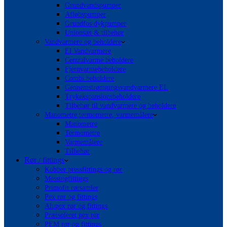
Grundvandspumper
Afløbspumper
Grundfos dykpumper
Unionsæt & tilbehør
Vandvarmere og beholdere
El Vandvarmere
Centralvarme beholdere
Fjernvarmebeholdere
Combi beholdere
Gennemstrømningsvandvarmere EL
Trykekspansionsbeholdere
Tilbehør til vandvarmere og beholdere
Manometre,termometre, varmemålere
Manometre
Termometre
Varmemålere
Tilbehør
Rør / fittings
Kobber pressfittings og rør
Messingfittings
Primofit rørsamler
Pex rør og fittings
Alupex rør og fittings
Præisoleret pex rør
PEM rør og fittings