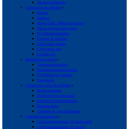
Varmeventilatorer
Gulvvarme & tilbehør
Shunte
Danfoss
Wavin AHC 9000 gulvvarme
Wavin Sentio gulvvarme
El gulvvarmemåtter
Fittings & tilbehør
Gulvvarme plader
Gulvvarme rør
Fordelerrør
Reguleringsventiler
Temperaturventiler
Strengreguleringsventiler
Trykdifferens ventiler
Automatik
Fjernvarme units & tilbehør
Brugsvandsunit
Direktefjernvarmeunits
Indirektefjernvarmeunits
Bundmoduler
Tilbehør & cirkulationssæt
Cirkulationspumper
Cirkulationspumper til brugsvand
Cirkulationspumper til varme