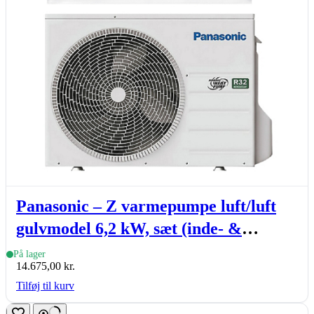
Panasonic – Z varmepumpe luft/luft
gulvmodel 6,2 kW, sæt (inde- &
udedel.)
På lager
14.675,00
kr.
Tilføj til kurv