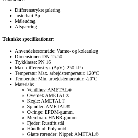
Differenstrykregulering
Justerbart Δp
Måleudtag
Afspærring
Tekniske specifikationer:
Anvendelsesområde: Varme- og køleanlæg
Dimensioner: DN 15-50
Trykklasse: PN 16
Max. differenstryk (ΔpV): 250 kPa
Temperatur Max. arbejdstemperatur: 120°C
Temperatur Min. arbejdstemperatur: -20°C
Materiale:
Ventilhus: AMETAL®
Overdel: AMETAL®
Kegle: AMETAL®
Spindler: AMETAL®
O-ringe: EPDM-gummi
Membran: HNBR-gummi
Fjeder: Rustfrit stål
Håndhjul: Polyamid
Glatte rørender: Nippel: AMETAL®