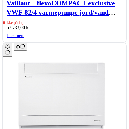
Vaillant – flexoCOMPACT exclusive
VWF 82/4 varmepumpe jord/vand
indedel med 171l varmtvandsbeholder
Ikke på lager
67.733,00
kr.
Læs mere