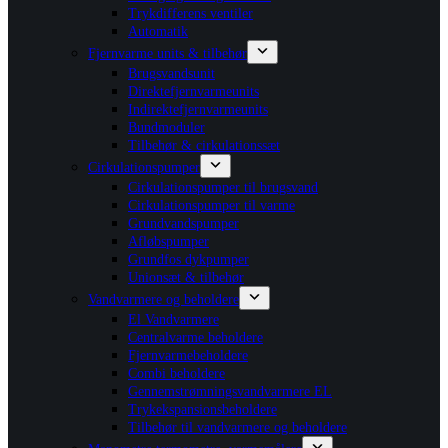
Trykdifferens ventiler
Automatik
Fjernvarme units & tilbehør
Brugsvandsunit
Direktefjernvarmeunits
Indirektefjernvarmeunits
Bundmoduler
Tilbehør & cirkulationssæt
Cirkulationspumper
Cirkulationspumper til brugsvand
Cirkulationspumper til varme
Grundvandspumper
Afløbspumper
Grundfos dykpumper
Unionsæt & tilbehør
Vandvarmere og beholdere
El Vandvarmere
Centralvarme beholdere
Fjernvarmebeholdere
Combi beholdere
Gennemstrømningsvandvarmere EL
Trykekspansionsbeholdere
Tilbehør til vandvarmere og beholdere