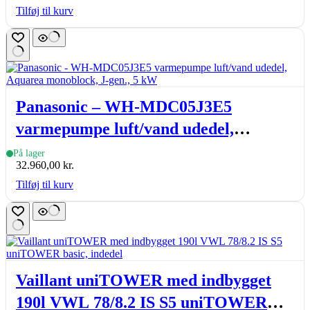
Tilføj til kurv
Panasonic – WH-MDC05J3E5
varmepumpe luft/vand udedel,
Aquarea monoblock, J-gen., 5 kW
På lager
32.960,00
kr.
Tilføj til kurv
Vaillant uniTOWER med indbygget
190l VWL 78/8.2 IS S5 uniTOWER