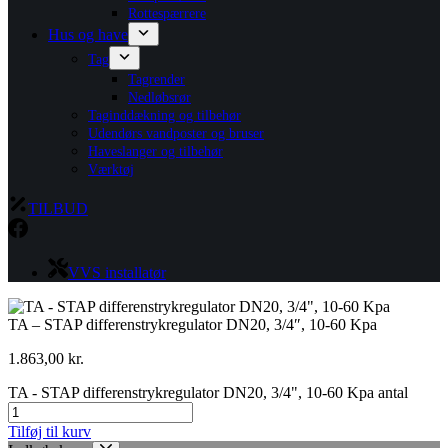
Rottespærrere
Hus og have
Tag
Tagrender
Nedløbsrør
Taginddækning og tilbehør
Udendørs vandposter og bruser
Haveslanger og tilbehør
Værktøj
TILBUD
VVS installatør
TA – STAP differenstrykregulator DN20, 3/4″, 10-60 Kpa
1.863,00
kr.
TA - STAP differenstrykregulator DN20, 3/4", 10-60 Kpa antal
Tilføj til kurv