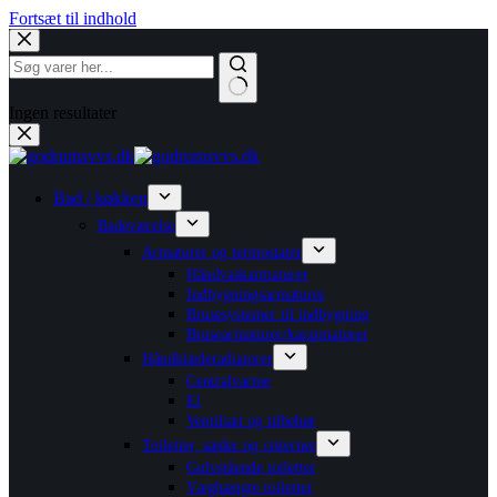
Fortsæt til indhold
Ingen resultater
Bad / køkken
Badeværelse
Armaturer og termostater
Håndvaskarmaturer
Indbygningsarmaturer
Brusesystemer til indbygning
Brusearmaturer/kararmaturer
Håndklæderadiatorer
Centralvarme
El
Ventilsæt og tilbehør
Toiletter, sæder og cisterner
Gulvstående toiletter
Væghængte toiletter