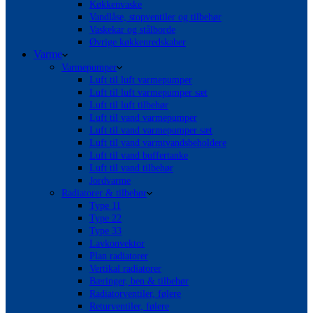
Køkkenvaske
Vandlåse, stopventiler og tilbehør
Vaskekar og stålborde
Øvrige køkkenredskaber
Varme
Varmepumper
Luft til luft varmepumper
Luft til luft varmepumper sæt
Luft til luft tilbehør
Luft til vand varmepumper
Luft til vand varmepumper sæt
Luft til vand varmtvandsbeholdere
Luft til vand buffertanke
Luft til vand tilbehør
Jordvarme
Radiatorer & tilbehør
Type 11
Type 22
Type 33
Lavkonvektor
Plan radiatorer
Vertikal radiatorer
Bæringer, ben & tilbehør
Radiatorventiler, følere
Returventiler, følere