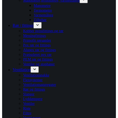
Manometre,termometre, varmemålere
Manometre
Termometre
Varmemålere
Tilbehør
Rør / fittings
Kobber pressfittings og rør
Messingfittings
Primofit rørsamler
Pex rør og fittings
Alupex rør og fittings
Præisoleret pex rør
PEM rør og fittings
Ventiler og stophaner
Ventilation
Ventilationspakke
Flexsystemer
Ventilationsaggregater
Rør og fittings
Slanger
Lyddæmpere
Ventiler
Riste
Filtre
Ventilatorer