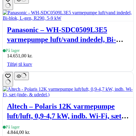
Panasonic – WH-SDC0509L3E5
varmepumpe luft/vand indedel, Bi-
blok, L-gen, R290, 5-9 kW
På lager
14.651,00
kr.
Tilføj til kurv
Altech – Polaris 12K varmepumpe
luft/luft, 0,9-4,7 kW, indb. Wi-Fi, sæt
(inde- & udedel.)
På lager
4.844,00
kr.