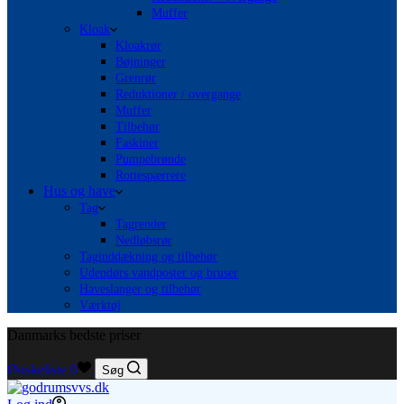
Muffer
Kloak
Kloakrør
Bøjninger
Grenrør
Reduktioner / overgange
Muffer
Tilbehør
Faskiner
Pumpebrønde
Rottespærrere
Hus og have
Tag
Tagrender
Nedløbsrør
Taginddækning og tilbehør
Udendørs vandposter og bruser
Haveslanger og tilbehør
Værktøj
Danmarks bedste priser
Ønskeliste
0
Søg