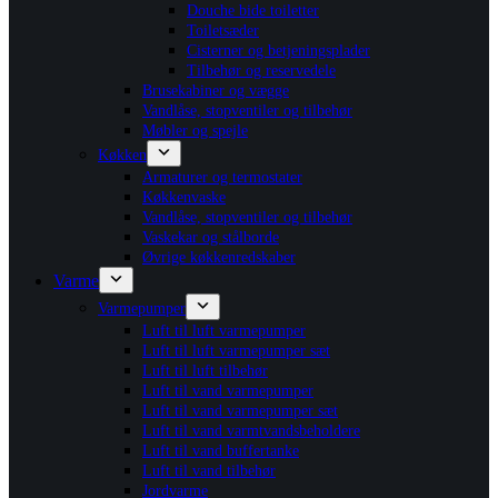
Douche bide toiletter
Toiletsæder
Cisterner og betjeningsplader
Tilbehør og reservedele
Brusekabiner og vægge
Vandlåse, stopventiler og tilbehør
Møbler og spejle
Køkken
Armaturer og termostater
Køkkenvaske
Vandlåse, stopventiler og tilbehør
Vaskekar og stålborde
Øvrige køkkenredskaber
Varme
Varmepumper
Luft til luft varmepumper
Luft til luft varmepumper sæt
Luft til luft tilbehør
Luft til vand varmepumper
Luft til vand varmepumper sæt
Luft til vand varmtvandsbeholdere
Luft til vand buffertanke
Luft til vand tilbehør
Jordvarme