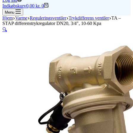
Log ind
Indkøbskurv
0,00
kr.
0
Menu
Hjem
Varme
Reguleringsventiler
Trykdifferens ventiler
TA –
STAP differenstrykregulator DN20, 3/4″, 10-60 Kpa
🔍