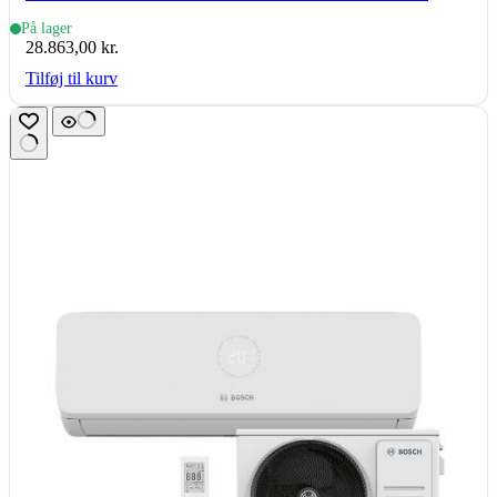
basic, indedel
På lager
28.863,00
kr.
Tilføj til kurv