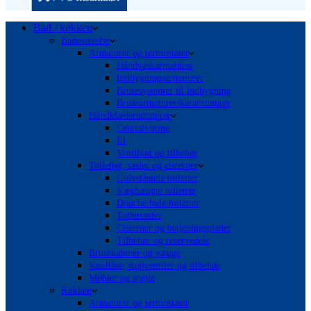
Bad / køkken
Badeværelse
Armaturer og termostater
Håndvaskarmaturer
Indbygningsarmaturer
Brusesystemer til indbygning
Brusearmaturer/kararmaturer
Håndklæderadiatorer
Centralvarme
El
Ventilsæt og tilbehør
Toiletter, sæder og cisterner
Gulvstående toiletter
Væghængte toiletter
Douche bide toiletter
Toiletsæder
Cisterner og betjeningsplader
Tilbehør og reservedele
Brusekabiner og vægge
Vandlåse, stopventiler og tilbehør
Møbler og spejle
Køkken
Armaturer og termostater