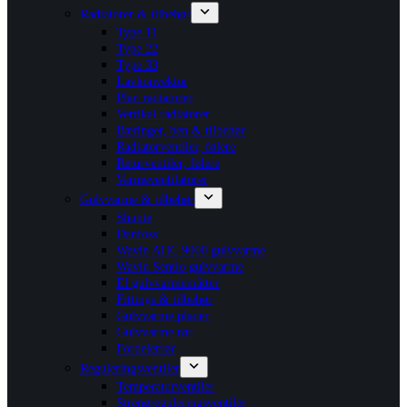
Radiatorer & tilbehør
Type 11
Type 22
Type 33
Lavkonvektor
Plan radiatorer
Vertikal radiatorer
Bæringer, ben & tilbehør
Radiatorventiler, følere
Returventiler, følere
Varmeventilatorer
Gulvvarme & tilbehør
Shunte
Danfoss
Wavin AHC 9000 gulvvarme
Wavin Sentio gulvvarme
El gulvvarmemåtter
Fittings & tilbehør
Gulvvarme plader
Gulvvarme rør
Fordelerrør
Reguleringsventiler
Temperaturventiler
Strengreguleringsventiler