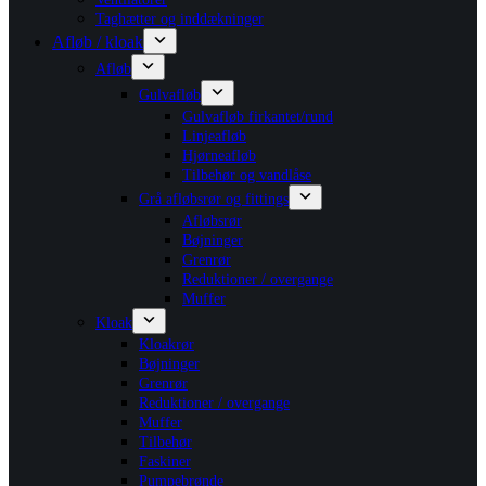
Taghætter og inddækninger
Afløb / kloak
Afløb
Gulvafløb
Gulvafløb firkantet/rund
Linjeafløb
Hjørneafløb
Tilbehør og vandlåse
Grå afløbsrør og fittings
Afløbsrør
Bøjninger
Grenrør
Reduktioner / overgange
Muffer
Kloak
Kloakrør
Bøjninger
Grenrør
Reduktioner / overgange
Muffer
Tilbehør
Faskiner
Pumpebrønde