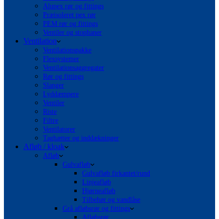
Alupex rør og fittings
Præisoleret pex rør
PEM rør og fittings
Ventiler og stophaner
Ventilation
Ventilationspakke
Flexsystemer
Ventilationsaggregater
Rør og fittings
Slanger
Lyddæmpere
Ventiler
Riste
Filtre
Ventilatorer
Taghætter og inddækninger
Afløb / kloak
Afløb
Gulvafløb
Gulvafløb firkantet/rund
Linjeafløb
Hjørneafløb
Tilbehør og vandlåse
Grå afløbsrør og fittings
Afløbsrør