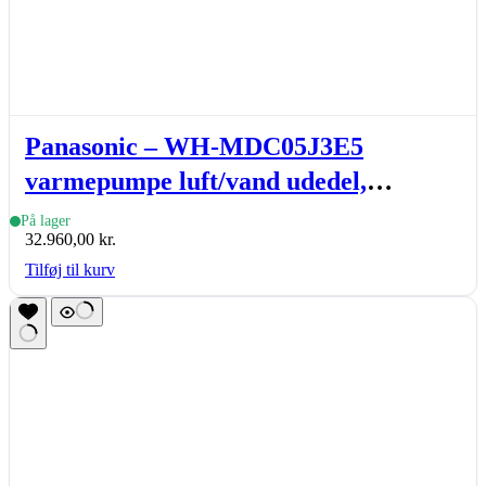
Panasonic – WH-MDC05J3E5
varmepumpe luft/vand udedel,
Aquarea monoblock, J-gen., 5 kW
På lager
32.960,00
kr.
Tilføj til kurv