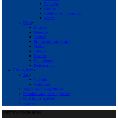
Bøjninger
Grenrør
Reduktioner / overgange
Muffer
Kloak
Kloakrør
Bøjninger
Grenrør
Reduktioner / overgange
Muffer
Tilbehør
Faskiner
Pumpebrønde
Rottespærrere
Hus og have
Tag
Tagrender
Nedløbsrør
Taginddækning og tilbehør
Udendørs vandposter og bruser
Haveslanger og tilbehør
Værktøj
Danmarks bedste priser