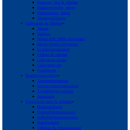
Bæringer, ben & tilbehør
Radiatorventiler, følere
Returventiler, følere
Varmeventilatorer
Gulvvarme & tilbehør
Shunte
Danfoss
Wavin AHC 9000 gulvvarme
Wavin Sentio gulvvarme
El gulvvarmemåtter
Fittings & tilbehør
Gulvvarme plader
Gulvvarme rør
Fordelerrør
Reguleringsventiler
Temperaturventiler
Strengreguleringsventiler
Trykdifferens ventiler
Automatik
Fjernvarme units & tilbehør
Brugsvandsunit
Direktefjernvarmeunits
Indirektefjernvarmeunits
Bundmoduler
Tilbehør & cirkulationssæt