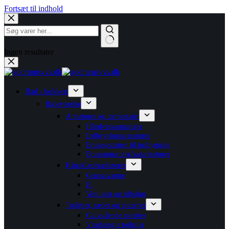
Fortsæt til indhold
Ingen resultater
Bad / køkken
Badeværelse
Armaturer og termostater
Håndvaskarmaturer
Indbygningsarmaturer
Brusesystemer til indbygning
Brusearmaturer/kararmaturer
Håndklæderadiatorer
Centralvarme
El
Ventilsæt og tilbehør
Toiletter, sæder og cisterner
Gulvstående toiletter
Væghængte toiletter