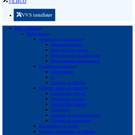
TILBUD
VVS installatør
Bad / køkken
Badeværelse
Armaturer og termostater
Håndvaskarmaturer
Indbygningsarmaturer
Brusesystemer til indbygning
Brusearmaturer/kararmaturer
Håndklæderadiatorer
Centralvarme
El
Ventilsæt og tilbehør
Toiletter, sæder og cisterner
Gulvstående toiletter
Væghængte toiletter
Douche bide toiletter
Toiletsæder
Cisterner og betjeningsplader
Tilbehør og reservedele
Brusekabiner og vægge
Vandlåse, stopventiler og tilbehør