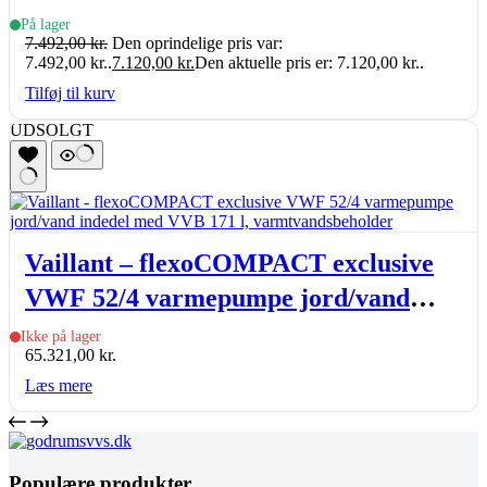
& udedel.), A+++, R32
På lager
7.492,00
kr.
Den oprindelige pris var:
7.492,00 kr..
7.120,00
kr.
Den aktuelle pris er: 7.120,00 kr..
Tilføj til kurv
UDSOLGT
Vaillant – flexoCOMPACT exclusive
VWF 52/4 varmepumpe jord/vand
indedel med VVB 171 l,
Ikke på lager
65.321,00
kr.
varmtvandsbeholder
Læs mere
Populære produkter