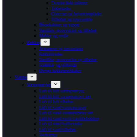
Douche bide toiletter
Toiletsæder
Cisterner og betjeningsplader
Tilbehør og reservedele
Brusekabiner og vægge
Vandlåse, stopventiler og tilbehør
Møbler og spejle
Køkken
Armaturer og termostater
Køkkenvaske
Vandlåse, stopventiler og tilbehør
Vaskekar og stålborde
Øvrige køkkenredskaber
Varme
Varmepumper
Luft til luft varmepumper
Luft til luft varmepumper sæt
Luft til luft tilbehør
Luft til vand varmepumper
Luft til vand varmepumper sæt
Luft til vand varmtvandsbeholdere
Luft til vand buffertanke
Luft til vand tilbehør
Jordvarme