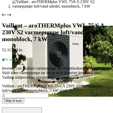
Vaillant – aroTHERMplus VWL 75/6 A
230V S2 varmepumpe luft/vand udedel,
monoblock, 7 kW
52.113,00
kr.
På lager
Invester i en Vaillant varmepumpe og fremtidssikre din komfort.
Skift til en varmepumpe nu for at nyde komfort året rundt med
Vaillant miljøvenlige opvarmningsløsning.
Vaillant - aroTHERMplus VWL 75/6 A 230V S2 varmepumpe
luft/vand udedel, monoblock, 7 kW antal
Tilføj til kurv