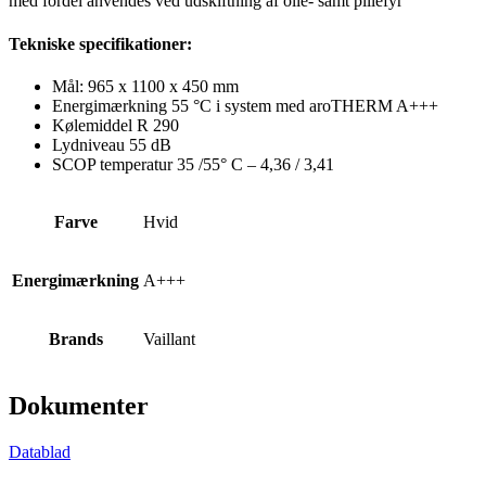
med fordel anvendes ved udskiftning af olie- samt pillefyr
Tekniske specifikationer:
Mål: 965 x 1100 x 450
mm
Energimærkning 55 °C i system med aroTHERM A+++
Kølemiddel R 290
Lydniveau 55 dB
SCOP temperatur 35 /55° C – 4,36 / 3,41
Farve
Hvid
Energimærkning
A+++
Brands
Vaillant
Dokumenter
Datablad