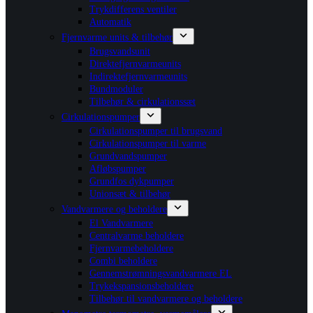
Trykdifferens ventiler
Automatik
Fjernvarme units & tilbehør
Brugsvandsunit
Direktefjernvarmeunits
Indirektefjernvarmeunits
Bundmoduler
Tilbehør & cirkulationssæt
Cirkulationspumper
Cirkulationspumper til brugsvand
Cirkulationspumper til varme
Grundvandspumper
Afløbspumper
Grundfos dykpumper
Unionsæt & tilbehør
Vandvarmere og beholdere
El Vandvarmere
Centralvarme beholdere
Fjernvarmebeholdere
Combi beholdere
Gennemstrømningsvandvarmere EL
Trykekspansionsbeholdere
Tilbehør til vandvarmere og beholdere