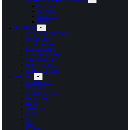
Manometre,termometre, varmemålere
Manometre
Termometre
Varmemålere
Tilbehør
Rør / fittings
Kobber pressfittings og rør
Messingfittings
Primofit rørsamler
Pex rør og fittings
Alupex rør og fittings
Præisoleret pex rør
PEM rør og fittings
Ventiler og stophaner
Ventilation
Ventilationspakke
Flexsystemer
Ventilationsaggregater
Rør og fittings
Slanger
Lyddæmpere
Ventiler
Riste
Filtre
Ventilatorer