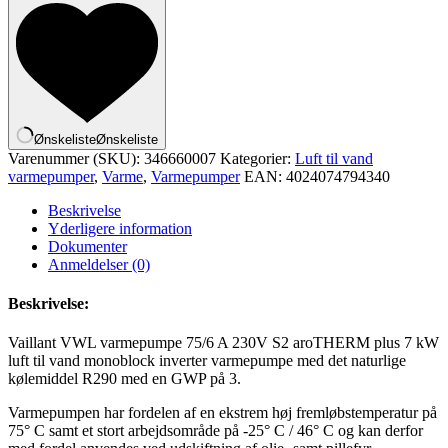
Ønskeliste
Ønskeliste
Varenummer (SKU):
346660007
Kategorier:
Luft til vand
varmepumper
,
Varme
,
Varmepumper
EAN:
4024074794340
Beskrivelse
Yderligere information
Dokumenter
Anmeldelser (0)
Beskrivelse:
Vaillant VWL varmepumpe 75/6 A 230V S2 aroTHERM plus 7 kW
luft til vand monoblock inverter varmepumpe med det naturlige
kølemiddel R290 med en GWP på 3.
Varmepumpen har fordelen af en ekstrem høj fremløbstemperatur på
75° C samt et stort arbejdsområde på -25° C / 46° C og kan derfor