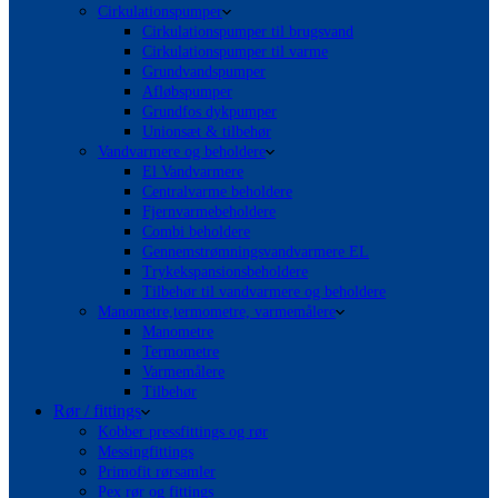
Cirkulationspumper
Cirkulationspumper til brugsvand
Cirkulationspumper til varme
Grundvandspumper
Afløbspumper
Grundfos dykpumper
Unionsæt & tilbehør
Vandvarmere og beholdere
El Vandvarmere
Centralvarme beholdere
Fjernvarmebeholdere
Combi beholdere
Gennemstrømningsvandvarmere EL
Trykekspansionsbeholdere
Tilbehør til vandvarmere og beholdere
Manometre,termometre, varmemålere
Manometre
Termometre
Varmemålere
Tilbehør
Rør / fittings
Kobber pressfittings og rør
Messingfittings
Primofit rørsamler
Pex rør og fittings