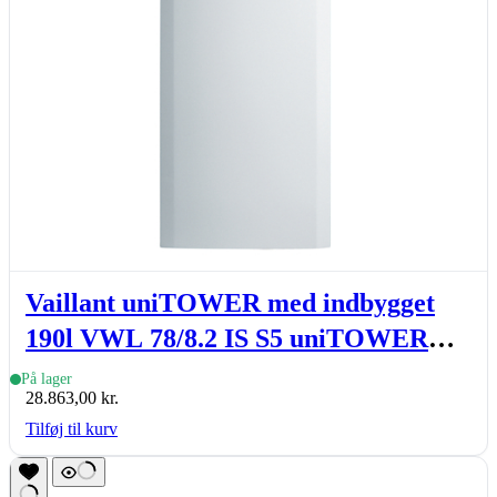
Vaillant uniTOWER med indbygget
190l VWL 78/8.2 IS S5 uniTOWER
basic, indedel
På lager
28.863,00
kr.
Tilføj til kurv