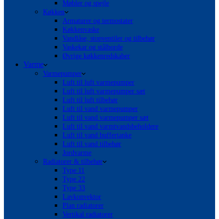
Møbler og spejle
Køkken
Armaturer og termostater
Køkkenvaske
Vandlåse, stopventiler og tilbehør
Vaskekar og stålborde
Øvrige køkkenredskaber
Varme
Varmepumper
Luft til luft varmepumper
Luft til luft varmepumper sæt
Luft til luft tilbehør
Luft til vand varmepumper
Luft til vand varmepumper sæt
Luft til vand varmtvandsbeholdere
Luft til vand buffertanke
Luft til vand tilbehør
Jordvarme
Radiatorer & tilbehør
Type 11
Type 22
Type 33
Lavkonvektor
Plan radiatorer
Vertikal radiatorer