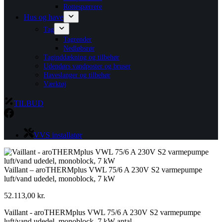
Rottespærrere
Hus og have
Tag
Tagrender
Nedløbsrør
Taginddækning og tilbehør
Udendørs vandposter og bruser
Haveslanger og tilbehør
Værktøj
TILBUD
VVS installatør
Vaillant – aroTHERMplus VWL 75/6 A 230V S2 varmepumpe
luft/vand udedel, monoblock, 7 kW
52.113,00
kr.
Vaillant - aroTHERMplus VWL 75/6 A 230V S2 varmepumpe
luft/vand udedel, monoblock, 7 kW antal