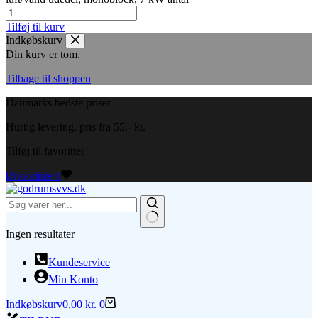
Tilføj til kurv
Indkøbskurv
Din kurv er tom.
Tilbage til shoppen
Danmarks bedste priser
Hurtig levering, pris fra 55,- kr.
Tilføj til favoritter
Ønskeliste
0
Ingen resultater
Kundeservice
Min Konto
Indkøbskurv
0,00
kr.
0