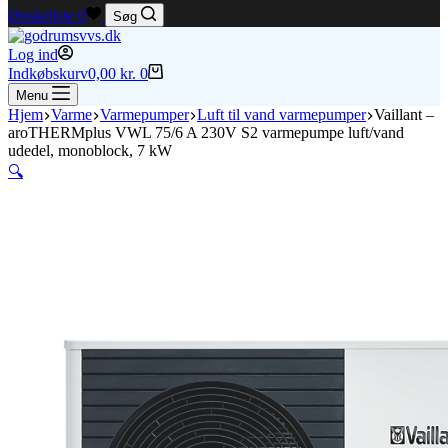
Ønskeliste
0
Søg
Log ind
Indkøbskurv
0,00
kr.
0
Menu
Hjem
Varme
Varmepumper
Luft til vand varmepumper
Vaillant –
aroTHERMplus VWL 75/6 A 230V S2 varmepumpe luft/vand
udedel, monoblock, 7 kW
🔍