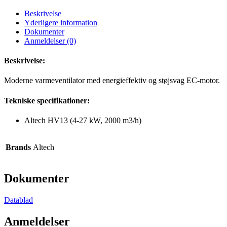
og
Beskrivelse
støjsvag
Yderligere information
EC-
Dokumenter
motor
Anmeldelser (0)
antal
Beskrivelse:
Moderne varmeventilator med energieffektiv og støjsvag EC-motor.
Tekniske specifikationer:
Altech HV13 (4-27 kW, 2000 m3/h)
Brands
Altech
Dokumenter
Datablad
Anmeldelser