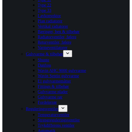
Type 22
Type 33
Lavkonvektor
Plan radiatorer
Vertikal radiatorer
Bæringer, ben & tilbehør
Radiatorventiler, følere
Returventiler, følere
Varmeventilatorer
Gulvvarme & tilbehør
Shunte
Danfoss
Wavin AHC 9000 gulvvarme
Wavin Sentio gulvvarme
El gulvvarmemåtter
Fittings & tilbehør
Gulvvarme plader
Gulvvarme rør
Fordelerrør
Reguleringsventiler
Temperaturventiler
Strengreguleringsventiler
Trykdifferens ventiler
Automatik