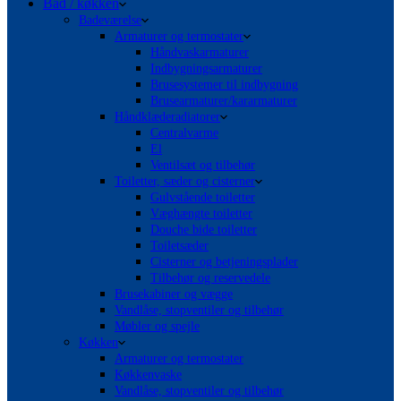
Bad / køkken
Badeværelse
Armaturer og termostater
Håndvaskarmaturer
Indbygningsarmaturer
Brusesystemer til indbygning
Brusearmaturer/kararmaturer
Håndklæderadiatorer
Centralvarme
El
Ventilsæt og tilbehør
Toiletter, sæder og cisterner
Gulvstående toiletter
Væghængte toiletter
Douche bide toiletter
Toiletsæder
Cisterner og betjeningsplader
Tilbehør og reservedele
Brusekabiner og vægge
Vandlåse, stopventiler og tilbehør
Møbler og spejle
Køkken
Armaturer og termostater
Køkkenvaske
Vandlåse, stopventiler og tilbehør