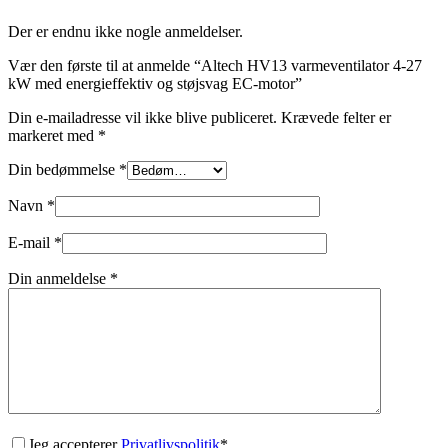
Der er endnu ikke nogle anmeldelser.
Vær den første til at anmelde “Altech HV13 varmeventilator 4-27
kW med energieffektiv og støjsvag EC-motor”
Din e-mailadresse vil ikke blive publiceret.
Krævede felter er
markeret med
*
Din bedømmelse
*
Navn
*
E-mail
*
Din anmeldelse
*
Jeg accepterer
Privatlivspolitik
*