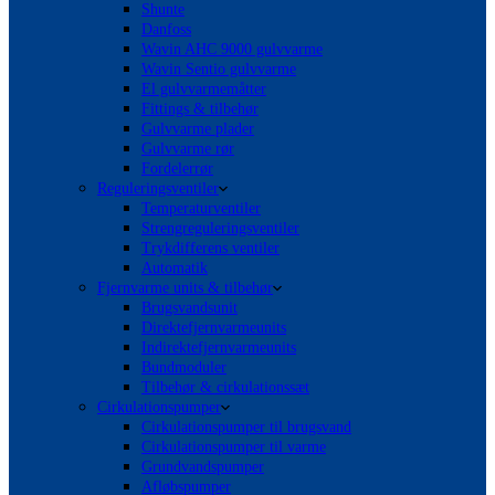
Shunte
Danfoss
Wavin AHC 9000 gulvvarme
Wavin Sentio gulvvarme
El gulvvarmemåtter
Fittings & tilbehør
Gulvvarme plader
Gulvvarme rør
Fordelerrør
Reguleringsventiler
Temperaturventiler
Strengreguleringsventiler
Trykdifferens ventiler
Automatik
Fjernvarme units & tilbehør
Brugsvandsunit
Direktefjernvarmeunits
Indirektefjernvarmeunits
Bundmoduler
Tilbehør & cirkulationssæt
Cirkulationspumper
Cirkulationspumper til brugsvand
Cirkulationspumper til varme
Grundvandspumper
Afløbspumper