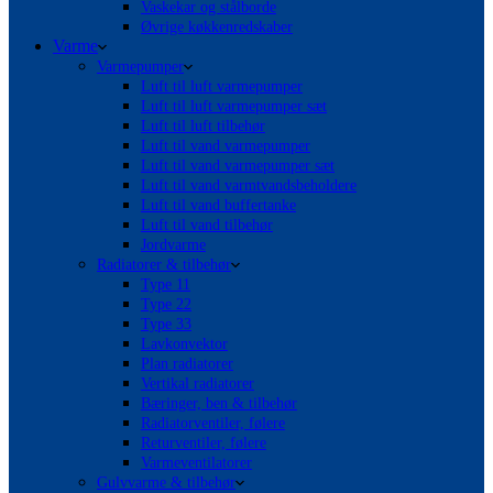
Vaskekar og stålborde
Øvrige køkkenredskaber
Varme
Varmepumper
Luft til luft varmepumper
Luft til luft varmepumper sæt
Luft til luft tilbehør
Luft til vand varmepumper
Luft til vand varmepumper sæt
Luft til vand varmtvandsbeholdere
Luft til vand buffertanke
Luft til vand tilbehør
Jordvarme
Radiatorer & tilbehør
Type 11
Type 22
Type 33
Lavkonvektor
Plan radiatorer
Vertikal radiatorer
Bæringer, ben & tilbehør
Radiatorventiler, følere
Returventiler, følere
Varmeventilatorer
Gulvvarme & tilbehør