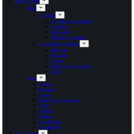
Afløb / kloak
Afløb
Gulvafløb
Gulvafløb firkantet/rund
Linjeafløb
Hjørneafløb
Tilbehør og vandlåse
Grå afløbsrør og fittings
Afløbsrør
Bøjninger
Grenrør
Reduktioner / overgange
Muffer
Kloak
Kloakrør
Bøjninger
Grenrør
Reduktioner / overgange
Muffer
Tilbehør
Faskiner
Pumpebrønde
Rottespærrere
Hus og have