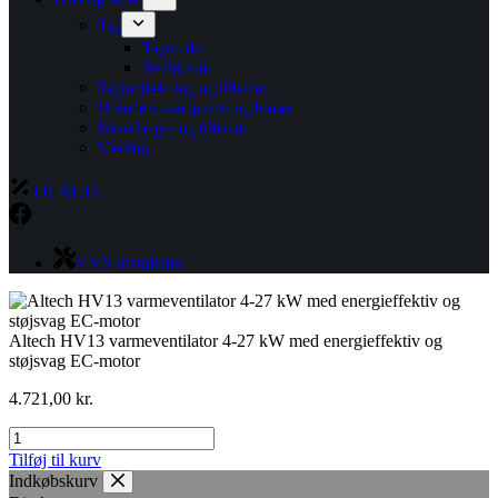
Tag
Tagrender
Nedløbsrør
Taginddækning og tilbehør
Udendørs vandposter og bruser
Haveslanger og tilbehør
Værktøj
TILBUD
VVS installatør
Altech HV13 varmeventilator 4-27 kW med energieffektiv og
støjsvag EC-motor
4.721,00
kr.
Altech
HV13
Tilføj til kurv
varmeventilator
Indkøbskurv
4-