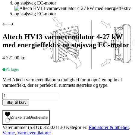
Altech HV13 varmeventilator 4-27 kW
med energieffektiv og støjsvag EC-motor
4.721,00
kr.
På lager
Med Altech varmeventilatoren mulighed for at opnå en optimal
varmeeffekt, der er perfekt til rummets størrelse og type.
Altech
HV13
Tilføj til kurv
varmeventilator
4-
27
Ønskeliste
Ønskeliste
kW
Varenummer (SKU):
355021130
Kategorier:
Radiatorer & tilbehør
,
med
Varme
,
Varmeventilatorer
energieffektiv