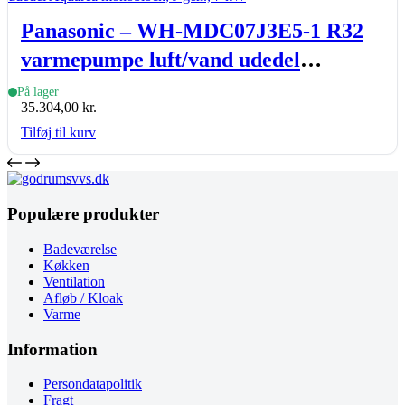
Panasonic – WH-MDC07J3E5-1 R32
varmepumpe luft/vand udedel
Aquarea monoblock, J-gen., 7 kW
På lager
35.304,00
kr.
Tilføj til kurv
Populære produkter
Badeværelse
Køkken
Ventilation
Afløb / Kloak
Varme
Information
Persondatapolitik
Fragt