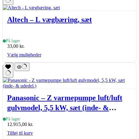
Altech – L vægbæring, sæt
På lager
33,00
kr.
Dette
Vælg muligheder
vare
har
flere
varianter.
Mulighederne
kan
vælges
Panasonic – Z varmepumpe luft/luft
på
varesiden
gulvmodel, 5,5 kW, sæt (inde- &
udedel.)
På lager
12.915,00
kr.
Tilføj til kurv