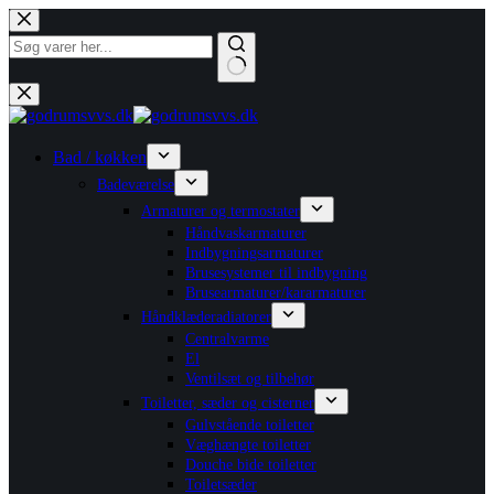
Fortsæt
til
indhold
Ingen
resultater
Bad / køkken
Badeværelse
Armaturer og termostater
Håndvaskarmaturer
Indbygningsarmaturer
Brusesystemer til indbygning
Brusearmaturer/kararmaturer
Håndklæderadiatorer
Centralvarme
El
Ventilsæt og tilbehør
Toiletter, sæder og cisterner
Gulvstående toiletter
Væghængte toiletter
Douche bide toiletter
Toiletsæder