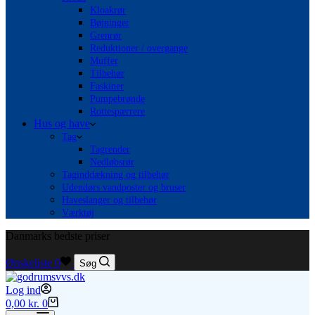
Kloakrør
Bøjninger
Grenrør
Reduktioner / overgange
Muffer
Tilbehør
Faskiner
Pumpebrønde
Rottespærrere
Hus og have
Tag
Tagrender
Nedløbsrør
Taginddækning og tilbehør
Udendørs vandposter og bruser
Haveslanger og tilbehør
Værktøj
Danmarks bedste priser
Ønskeliste
0
Søg
Log ind
Indkøbskurv
0,00
kr.
0