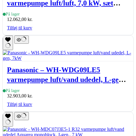
varmepumpe luft/luft, 7,0 kW, sæt
(inde- & udedel.), hvid
På lager
12.062,00
kr.
Tilføj til kurv
Panasonic – WH-WDG09LE5
varmepumpe luft/vand udedel, L-gen,
7kW
På lager
32.903,00
kr.
Tilføj til kurv