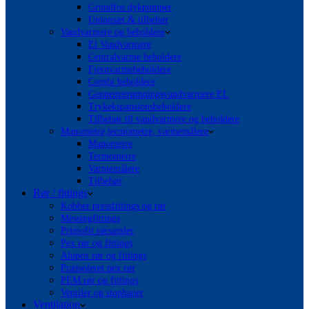
Grundfos dykpumper
Unionsæt & tilbehør
Vandvarmere og beholdere
El Vandvarmere
Centralvarme beholdere
Fjernvarmebeholdere
Combi beholdere
Gennemstrømningsvandvarmere EL
Trykekspansionsbeholdere
Tilbehør til vandvarmere og beholdere
Manometre,termometre, varmemålere
Manometre
Termometre
Varmemålere
Tilbehør
Rør / fittings
Kobber pressfittings og rør
Messingfittings
Primofit rørsamler
Pex rør og fittings
Alupex rør og fittings
Præisoleret pex rør
PEM rør og fittings
Ventiler og stophaner
Ventilation