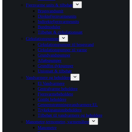
Fjernvarme units & tilbehør
Brugsvandsunit
Direktefjernvarmeunits
Indirektefjernvarmeunits
Bundmoduler
Tilbehør & cirkulationssæt
Cirkulationspumper
Cirkulationspumper til brugsvand
Cirkulationspumper til varme
Grundvandspumper
Afløbspumper
Grundfos dykpumper
Unionsæt & tilbehør
Vandvarmere og beholdere
El Vandvarmere
Centralvarme beholdere
Fjernvarmebeholdere
Combi beholdere
Gennemstrømningsvandvarmere EL
Trykekspansionsbeholdere
Tilbehør til vandvarmere og beholdere
Manometre,termometre, varmemålere
Manometre