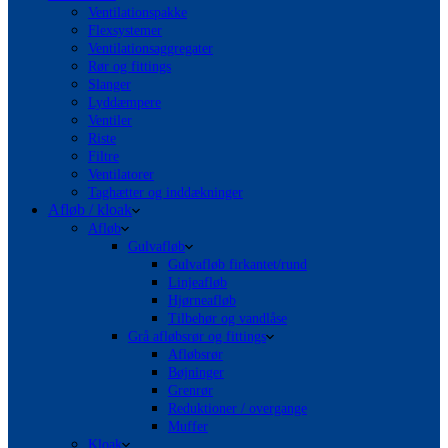
Ventilationspakke
Flexsystemer
Ventilationsaggregater
Rør og fittings
Slanger
Lyddæmpere
Ventiler
Riste
Filtre
Ventilatorer
Taghætter og inddækninger
Afløb / kloak
Afløb
Gulvafløb
Gulvafløb firkantet/rund
Linjeafløb
Hjørneafløb
Tilbehør og vandlåse
Grå afløbsrør og fittings
Afløbsrør
Bøjninger
Grenrør
Reduktioner / overgange
Muffer
Kloak