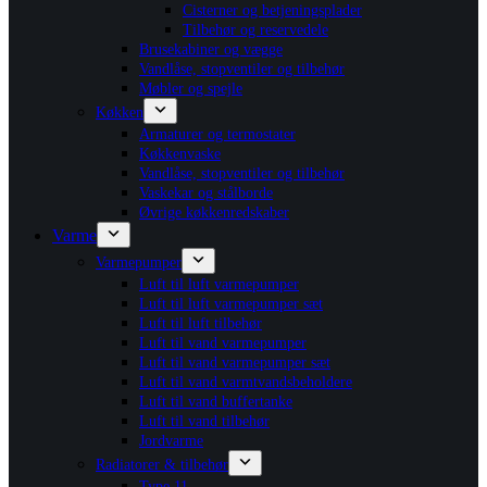
Cisterner og betjeningsplader
Tilbehør og reservedele
Brusekabiner og vægge
Vandlåse, stopventiler og tilbehør
Møbler og spejle
Køkken
Armaturer og termostater
Køkkenvaske
Vandlåse, stopventiler og tilbehør
Vaskekar og stålborde
Øvrige køkkenredskaber
Varme
Varmepumper
Luft til luft varmepumper
Luft til luft varmepumper sæt
Luft til luft tilbehør
Luft til vand varmepumper
Luft til vand varmepumper sæt
Luft til vand varmtvandsbeholdere
Luft til vand buffertanke
Luft til vand tilbehør
Jordvarme
Radiatorer & tilbehør
Type 11