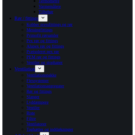
Termometre
Varmemålere
Tilbehør
Rør / fittings
Kobber pressfittings og rør
Messingfittings
Primofit rørsamler
Pex rør og fittings
Alupex rør og fittings
Præisoleret pex rør
PEM rør og fittings
Ventiler og stophaner
Ventilation
Ventilationspakke
Flexsystemer
Ventilationsaggregater
Rør og fittings
Slanger
Lyddæmpere
Ventiler
Riste
Filtre
Ventilatorer
Taghætter og inddækninger