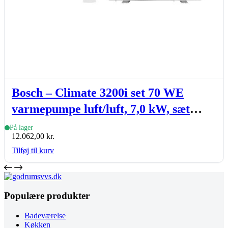
Bosch – Climate 3200i set 70 WE
varmepumpe luft/luft, 7,0 kW, sæt
(inde- & udedel.), hvid
På lager
12.062,00
kr.
Tilføj til kurv
Populære produkter
Badeværelse
Køkken