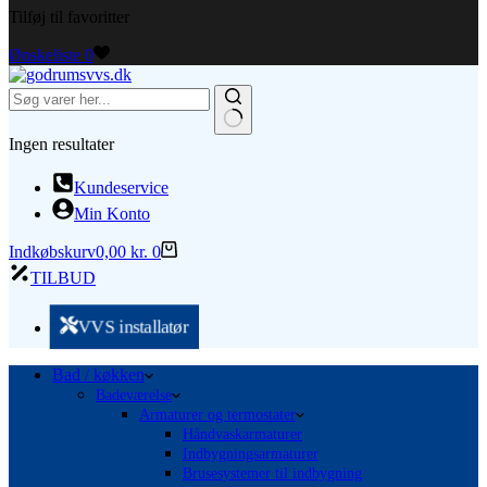
Tilføj til favoritter
Ønskeliste
0
Ingen resultater
Kundeservice
Min Konto
Indkøbskurv
0,00
kr.
0
TILBUD
VVS installatør
Bad / køkken
Badeværelse
Armaturer og termostater
Håndvaskarmaturer
Indbygningsarmaturer
Brusesystemer til indbygning