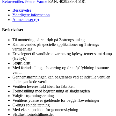
Returventiler, følere
,
Varme
EAN:
4029289015181
Beskrivelse
Yderligere information
Anmeldelser (0)
Beskrivelse:
Til montering på returløb på 2-strengs anlæg
Kan anvendes på specielle applikationer og 1-strengs
varmeanlæg
Er velegnet til vandbårne varme- og kølesystemer samt damp
(lavtryk)
Støjfri drift
Med forindstilling, afspærring og dræn/påfyldning i samme
ventil
Gennemstrømningen kan begrænses ved at indstille ventilen
til den ønskede værdi
Ventilen leveres fuld åben fra fabriken
Forindstilling med begrænsning af slaglængden
Valgfri strømningsretning
Ventilens ydelse er gældende for begge flowretninger
O-rings spindeltætning
Med ekstra position for gennemskylning
Slagfast forindstillingsdel