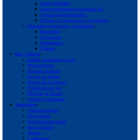
Combi beholdere
Gennemstrømningsvandvarmere EL
Trykekspansionsbeholdere
Tilbehør til vandvarmere og beholdere
Manometre,termometre, varmemålere
Manometre
Termometre
Varmemålere
Tilbehør
Rør / fittings
Kobber pressfittings og rør
Messingfittings
Primofit rørsamler
Pex rør og fittings
Alupex rør og fittings
Præisoleret pex rør
PEM rør og fittings
Ventiler og stophaner
Ventilation
Ventilationspakke
Flexsystemer
Ventilationsaggregater
Rør og fittings
Slanger
Lyddæmpere