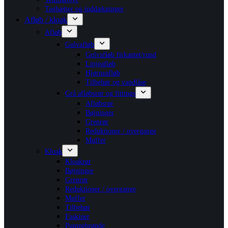
Taghætter og inddækninger
Afløb / kloak
Afløb
Gulvafløb
Gulvafløb firkantet/rund
Linjeafløb
Hjørneafløb
Tilbehør og vandlåse
Grå afløbsrør og fittings
Afløbsrør
Bøjninger
Grenrør
Reduktioner / overgange
Muffer
Kloak
Kloakrør
Bøjninger
Grenrør
Reduktioner / overgange
Muffer
Tilbehør
Faskiner
Pumpebrønde