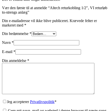
Vær den første til at anmelde “Altech returkobling 1/2″, VI returløb
to-strengs anlæg”
Din e-mailadresse vil ikke blive publiceret.
Krævede felter er
markeret med
*
Din bedømmelse
*
Navn
*
E-mail
*
Din anmeldelse
*
Jeg accepterer
Privatlivspolitik
*
Gem mit navn, mail og websted i denne browser til næste gang