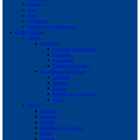
Ventiler
Riste
Filtre
Ventilatorer
Taghætter og inddækninger
Afløb / kloak
Afløb
Gulvafløb
Gulvafløb firkantet/rund
Linjeafløb
Hjørneafløb
Tilbehør og vandlåse
Grå afløbsrør og fittings
Afløbsrør
Bøjninger
Grenrør
Reduktioner / overgange
Muffer
Kloak
Kloakrør
Bøjninger
Grenrør
Reduktioner / overgange
Muffer
Tilbehør