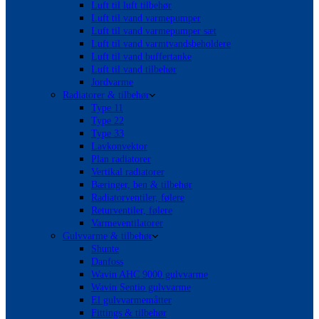
Luft til luft tilbehør
Luft til vand varmepumper
Luft til vand varmepumper sæt
Luft til vand varmtvandsbeholdere
Luft til vand buffertanke
Luft til vand tilbehør
Jordvarme
Radiatorer & tilbehør
Type 11
Type 22
Type 33
Lavkonvektor
Plan radiatorer
Vertikal radiatorer
Bæringer, ben & tilbehør
Radiatorventiler, følere
Returventiler, følere
Varmeventilatorer
Gulvvarme & tilbehør
Shunte
Danfoss
Wavin AHC 9000 gulvvarme
Wavin Sentio gulvvarme
El gulvvarmemåtter
Fittings & tilbehør