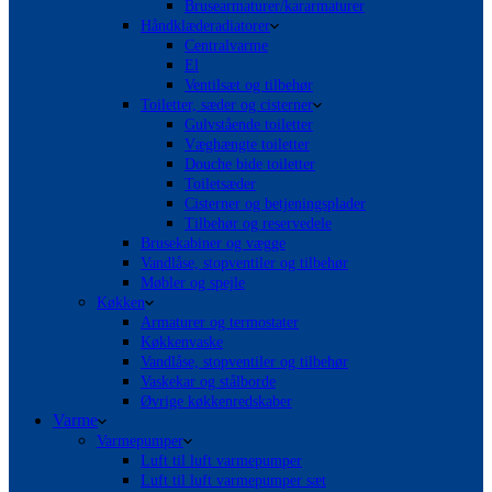
Brusearmaturer/kararmaturer
Håndklæderadiatorer
Centralvarme
El
Ventilsæt og tilbehør
Toiletter, sæder og cisterner
Gulvstående toiletter
Væghængte toiletter
Douche bide toiletter
Toiletsæder
Cisterner og betjeningsplader
Tilbehør og reservedele
Brusekabiner og vægge
Vandlåse, stopventiler og tilbehør
Møbler og spejle
Køkken
Armaturer og termostater
Køkkenvaske
Vandlåse, stopventiler og tilbehør
Vaskekar og stålborde
Øvrige køkkenredskaber
Varme
Varmepumper
Luft til luft varmepumper
Luft til luft varmepumper sæt