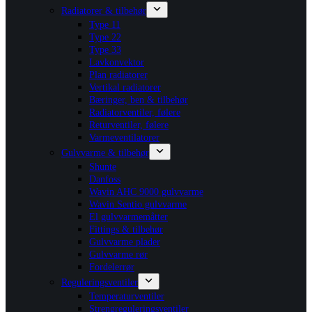
Radiatorer & tilbehør
Type 11
Type 22
Type 33
Lavkonvektor
Plan radiatorer
Vertikal radiatorer
Bæringer, ben & tilbehør
Radiatorventiler, følere
Returventiler, følere
Varmeventilatorer
Gulvvarme & tilbehør
Shunte
Danfoss
Wavin AHC 9000 gulvvarme
Wavin Sentio gulvvarme
El gulvvarmemåtter
Fittings & tilbehør
Gulvvarme plader
Gulvvarme rør
Fordelerrør
Reguleringsventiler
Temperaturventiler
Strengreguleringsventiler