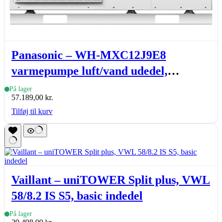
Panasonic – WH-MXC12J9E8
varmepumpe luft/vand udedel,
Aquarea T-CAP monoblock, J-gen, 12
På lager
57.189,00
kr.
kW
Tilføj til kurv
Vaillant – uniTOWER Split plus, VWL
58/8.2 IS S5, basic indedel
På lager