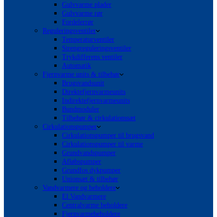
Gulvvarme plader
Gulvvarme rør
Fordelerrør
Reguleringsventiler
Temperaturventiler
Strengreguleringsventiler
Trykdifferens ventiler
Automatik
Fjernvarme units & tilbehør
Brugsvandsunit
Direktefjernvarmeunits
Indirektefjernvarmeunits
Bundmoduler
Tilbehør & cirkulationssæt
Cirkulationspumper
Cirkulationspumper til brugsvand
Cirkulationspumper til varme
Grundvandspumper
Afløbspumper
Grundfos dykpumper
Unionsæt & tilbehør
Vandvarmere og beholdere
El Vandvarmere
Centralvarme beholdere
Fjernvarmebeholdere