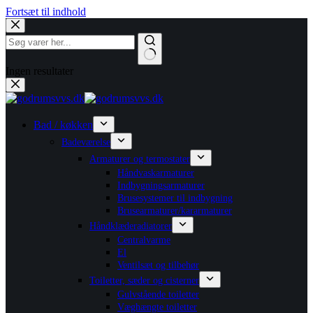
Fortsæt til indhold
Ingen resultater
Bad / køkken
Badeværelse
Armaturer og termostater
Håndvaskarmaturer
Indbygningsarmaturer
Brusesystemer til indbygning
Brusearmaturer/kararmaturer
Håndklæderadiatorer
Centralvarme
El
Ventilsæt og tilbehør
Toiletter, sæder og cisterner
Gulvstående toiletter
Væghængte toiletter