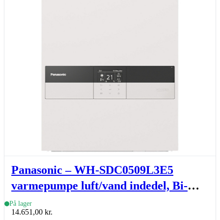
Panasonic – WH-SDC0509L3E5
varmepumpe luft/vand indedel, Bi-
blok, L-gen, R290, 5-9 kW
På lager
14.651,00
kr.