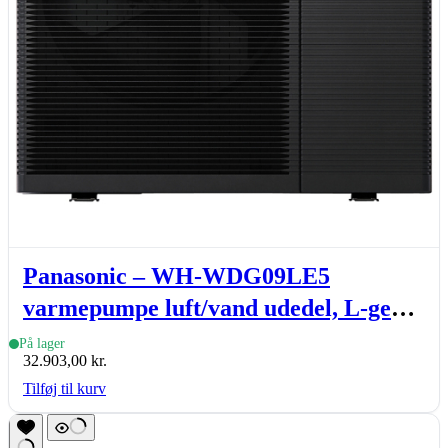
Panasonic – WH-WDG09LE5
varmepumpe luft/vand udedel, L-gen,
7kW
På lager
32.903,00
kr.
Tilføj til kurv