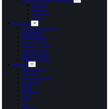
Manometre,termometre, varmemålere
Manometre
Termometre
Varmemålere
Tilbehør
Rør / fittings
Kobber pressfittings og rør
Messingfittings
Primofit rørsamler
Pex rør og fittings
Alupex rør og fittings
Præisoleret pex rør
PEM rør og fittings
Ventiler og stophaner
Ventilation
Ventilationspakke
Flexsystemer
Ventilationsaggregater
Rør og fittings
Slanger
Lyddæmpere
Ventiler
Riste
Filtre
Ventilatorer