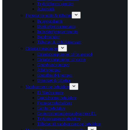
Trykdifferens ventiler
Automatik
Fjernvarme units & tilbehør
Brugsvandsunit
Direktefjernvarmeunits
Indirektefjernvarmeunits
Bundmoduler
Tilbehør & cirkulationssæt
Cirkulationspumper
Cirkulationspumper til brugsvand
Cirkulationspumper til varme
Grundvandspumper
Afløbspumper
Grundfos dykpumper
Unionsæt & tilbehør
Vandvarmere og beholdere
El Vandvarmere
Centralvarme beholdere
Fjernvarmebeholdere
Combi beholdere
Gennemstrømningsvandvarmere EL
Trykekspansionsbeholdere
Tilbehør til vandvarmere og beholdere