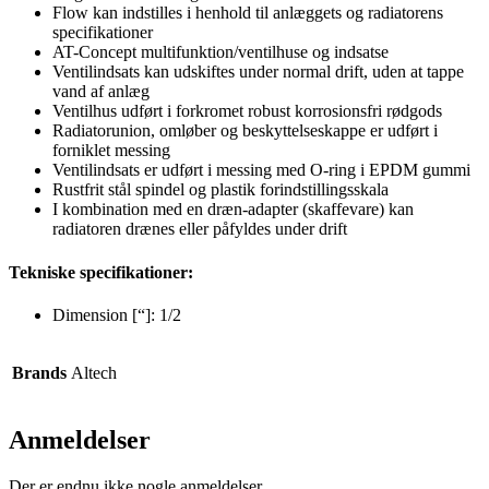
Flow kan indstilles i henhold til anlæggets og radiatorens
specifikationer
AT-Concept multifunktion/ventilhuse og indsatse
Ventilindsats kan udskiftes under normal drift, uden at tappe
vand af anlæg
Ventilhus udført i forkromet robust korrosionsfri rødgods
Radiatorunion, omløber og beskyttelseskappe er udført i
forniklet messing
Ventilindsats er udført i messing med O-ring i EPDM gummi
Rustfrit stål spindel og plastik forindstillingsskala
I kombination med en dræn-adapter (skaffevare) kan
radiatoren drænes eller påfyldes under drift
Tekniske specifikationer:
Dimension [“]: 1/2
Brands
Altech
Anmeldelser
Der er endnu ikke nogle anmeldelser.