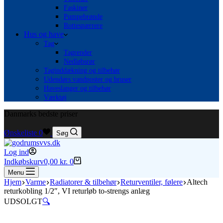
Faskiner
Pumpebrønde
Rottespærrere
Hus og have
Tag
Tagrender
Nedløbsrør
Taginddækning og tilbehør
Udendørs vandposter og bruser
Haveslanger og tilbehør
Værktøj
Danmarks bedste priser
Ønskeliste
0
Søg
Log ind
Indkøbskurv
0,00
kr.
0
Menu
Hjem
Varme
Radiatorer & tilbehør
Returventiler, følere
Altech
returkobling 1/2″, VI returløb to-strengs anlæg
UDSOLGT
🔍