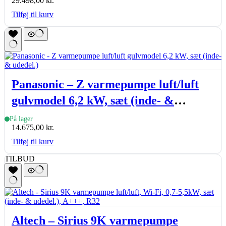
29.498,00
kr.
Tilføj til kurv
Panasonic – Z varmepumpe luft/luft
gulvmodel 6,2 kW, sæt (inde- &
udedel.)
På lager
14.675,00
kr.
Tilføj til kurv
TILBUD
Altech – Sirius 9K varmepumpe