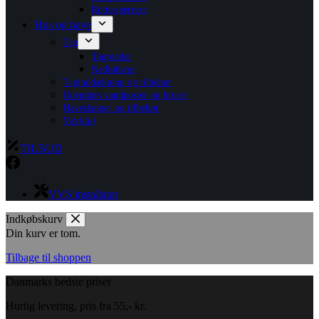
Rottespærrere
Hus og have
Tag
Tagrender
Nedløbsrør
Taginddækning og tilbehør
Udendørs vandposter og bruser
Haveslanger og tilbehør
Værktøj
TILBUD
VVS installatør
Indkøbskurv
Din kurv er tom.
Tilbage til shoppen
Danmarks bedste priser
Hurtig levering, pris fra 55,- kr.