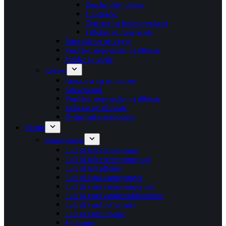
Douche bide toiletter
Toiletsæder
Cisterner og betjeningsplader
Tilbehør og reservedele
Brusekabiner og vægge
Vandlåse, stopventiler og tilbehør
Møbler og spejle
Køkken
Armaturer og termostater
Køkkenvaske
Vandlåse, stopventiler og tilbehør
Vaskekar og stålborde
Øvrige køkkenredskaber
Varme
Varmepumper
Luft til luft varmepumper
Luft til luft varmepumper sæt
Luft til luft tilbehør
Luft til vand varmepumper
Luft til vand varmepumper sæt
Luft til vand varmtvandsbeholdere
Luft til vand buffertanke
Luft til vand tilbehør
Jordvarme