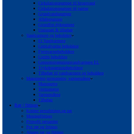
Cirkulationspumper til brugsvand
Cirkulationspumper til varme
Grundvandspumper
Afløbspumper
Grundfos dykpumper
Unionsæt & tilbehør
Vandvarmere og beholdere
El Vandvarmere
Centralvarme beholdere
Fjernvarmebeholdere
Combi beholdere
Gennemstrømningsvandvarmere EL
Trykekspansionsbeholdere
Tilbehør til vandvarmere og beholdere
Manometre,termometre, varmemålere
Manometre
Termometre
Varmemålere
Tilbehør
Rør / fittings
Kobber pressfittings og rør
Messingfittings
Primofit rørsamler
Pex rør og fittings
Alupex rør og fittings