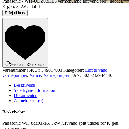
Panasonic - WH-UDZ03KE5 varmepumpe luft/vand split, udedel,
K-gen, 3 kW antal
Tilføj til kurv
Ønskeliste
Ønskeliste
Varenummer (SKU):
349017003
Kategorier:
Luft til vand
varmepumper
,
Varme
,
Varmepumper
EAN:
5025232944446
Beskrivelse
Yderligere information
Dokumenter
Anmeldelser (0)
Beskrivelse:
Panasonic WH-udz03ke5, 3kW luft/vand split udedel for K-gen.
varmepumpe.