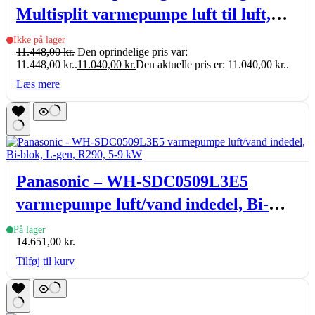
Multisplit varmepumpe luft til luft,
indb. Wi-Fi, 2,58-5,92kW, sæt
Ikke på lager
11.448,00
kr.
Den oprindelige pris var:
11.448,00 kr..
11.040,00
kr.
Den aktuelle pris er: 11.040,00 kr..
Læs mere
Panasonic – WH-SDC0509L3E5
varmepumpe luft/vand indedel, Bi-
blok, L-gen, R290, 5-9 kW
På lager
14.651,00
kr.
Tilføj til kurv