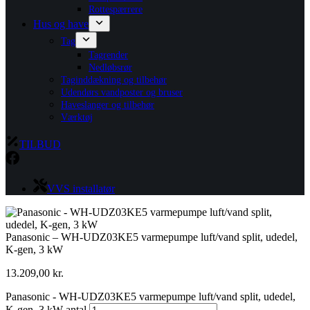
Rottespærrere
Hus og have
Tag
Tagrender
Nedløbsrør
Taginddækning og tilbehør
Udendørs vandposter og bruser
Haveslanger og tilbehør
Værktøj
TILBUD
VVS installatør
Panasonic – WH-UDZ03KE5 varmepumpe luft/vand split, udedel,
K-gen, 3 kW
13.209,00
kr.
Panasonic - WH-UDZ03KE5 varmepumpe luft/vand split, udedel,
K-gen, 3 kW antal