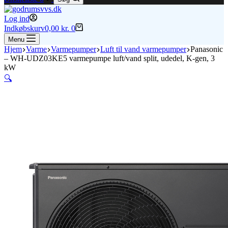
Log ind
Indkøbskurv
0,00
kr.
0
Menu
Hjem
Varme
Varmepumper
Luft til vand varmepumper
Panasonic
– WH-UDZ03KE5 varmepumpe luft/vand split, udedel, K-gen, 3
kW
🔍