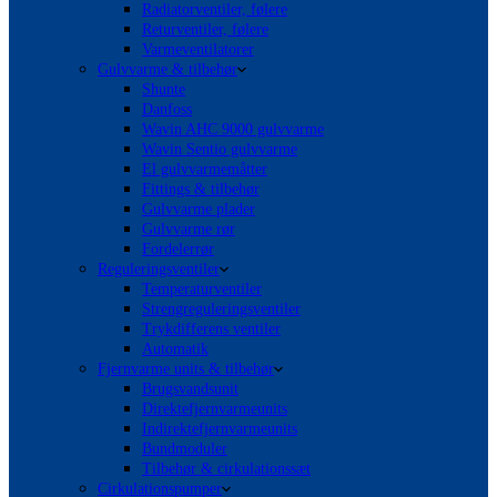
Radiatorventiler, følere
Returventiler, følere
Varmeventilatorer
Gulvvarme & tilbehør
Shunte
Danfoss
Wavin AHC 9000 gulvvarme
Wavin Sentio gulvvarme
El gulvvarmemåtter
Fittings & tilbehør
Gulvvarme plader
Gulvvarme rør
Fordelerrør
Reguleringsventiler
Temperaturventiler
Strengreguleringsventiler
Trykdifferens ventiler
Automatik
Fjernvarme units & tilbehør
Brugsvandsunit
Direktefjernvarmeunits
Indirektefjernvarmeunits
Bundmoduler
Tilbehør & cirkulationssæt
Cirkulationspumper