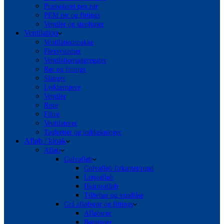
Præisoleret pex rør
PEM rør og fittings
Ventiler og stophaner
Ventilation
Ventilationspakke
Flexsystemer
Ventilationsaggregater
Rør og fittings
Slanger
Lyddæmpere
Ventiler
Riste
Filtre
Ventilatorer
Taghætter og inddækninger
Afløb / kloak
Afløb
Gulvafløb
Gulvafløb firkantet/rund
Linjeafløb
Hjørneafløb
Tilbehør og vandlåse
Grå afløbsrør og fittings
Afløbsrør
Bøjninger