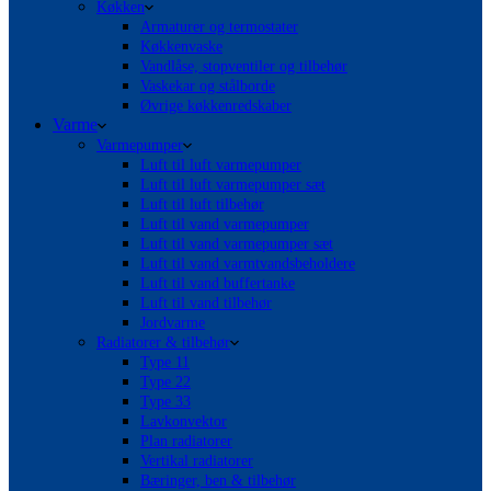
Køkken
Armaturer og termostater
Køkkenvaske
Vandlåse, stopventiler og tilbehør
Vaskekar og stålborde
Øvrige køkkenredskaber
Varme
Varmepumper
Luft til luft varmepumper
Luft til luft varmepumper sæt
Luft til luft tilbehør
Luft til vand varmepumper
Luft til vand varmepumper sæt
Luft til vand varmtvandsbeholdere
Luft til vand buffertanke
Luft til vand tilbehør
Jordvarme
Radiatorer & tilbehør
Type 11
Type 22
Type 33
Lavkonvektor
Plan radiatorer
Vertikal radiatorer
Bæringer, ben & tilbehør