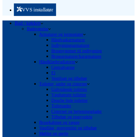
VVS installatør
Bad / køkken
Badeværelse
Armaturer og termostater
Håndvaskarmaturer
Indbygningsarmaturer
Brusesystemer til indbygning
Brusearmaturer/kararmaturer
Håndklæderadiatorer
Centralvarme
El
Ventilsæt og tilbehør
Toiletter, sæder og cisterner
Gulvstående toiletter
Væghængte toiletter
Douche bide toiletter
Toiletsæder
Cisterner og betjeningsplader
Tilbehør og reservedele
Brusekabiner og vægge
Vandlåse, stopventiler og tilbehør
Møbler og spejle