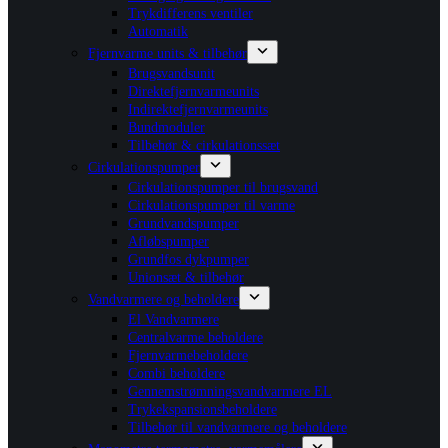
Trykdifferens ventiler
Automatik
Fjernvarme units & tilbehør
Brugsvandsunit
Direktefjernvarmeunits
Indirektefjernvarmeunits
Bundmoduler
Tilbehør & cirkulationssæt
Cirkulationspumper
Cirkulationspumper til brugsvand
Cirkulationspumper til varme
Grundvandspumper
Afløbspumper
Grundfos dykpumper
Unionsæt & tilbehør
Vandvarmere og beholdere
El Vandvarmere
Centralvarme beholdere
Fjernvarmebeholdere
Combi beholdere
Gennemstrømningsvandvarmere EL
Trykekspansionsbeholdere
Tilbehør til vandvarmere og beholdere