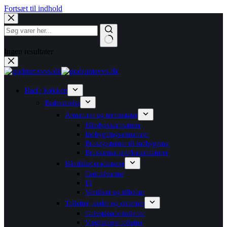
Fortsæt til indhold
Ingen resultater
Bad / køkken
Badeværelse
Armaturer og termostater
Håndvaskarmaturer
Indbygningsarmaturer
Brusesystemer til indbygning
Brusearmaturer/kararmaturer
Håndklæderadiatorer
Centralvarme
El
Ventilsæt og tilbehør
Toiletter, sæder og cisterner
Gulvstående toiletter
Væghængte toiletter