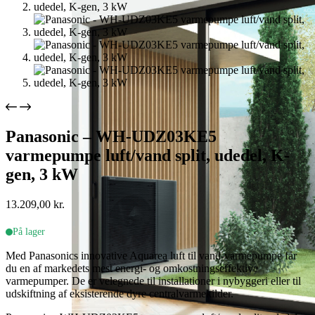
Panasonic – WH-UDZ03KE5
varmepumpe luft/vand split, udedel, K-
gen, 3 kW
13.209,00
kr.
På lager
Med Panasonics innovative Aquarea luft til vand-varmepumpe får
du en af markedets mest energi- og omkostningseffektive
varmepumper. De er velegnede til installationer i nybyggeri eller til
udskiftning af eksisterende dyre centralvarmekilder.