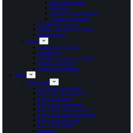
Douche bide toiletter
Toiletsæder
Cisterner og betjeningsplader
Tilbehør og reservedele
Brusekabiner og vægge
Vandlåse, stopventiler og tilbehør
Møbler og spejle
Køkken
Armaturer og termostater
Køkkenvaske
Vandlåse, stopventiler og tilbehør
Vaskekar og stålborde
Øvrige køkkenredskaber
Varme
Varmepumper
Luft til luft varmepumper
Luft til luft varmepumper sæt
Luft til luft tilbehør
Luft til vand varmepumper
Luft til vand varmepumper sæt
Luft til vand varmtvandsbeholdere
Luft til vand buffertanke
Luft til vand tilbehør
Jordvarme