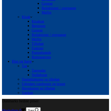
Grenrør
Reduktioner / overgange
Muffer
Kloak
Kloakrør
Bøjninger
Grenrør
Reduktioner / overgange
Muffer
Tilbehør
Faskiner
Pumpebrønde
Rottespærrere
Hus og have
Tag
Tagrender
Nedløbsrør
Taginddækning og tilbehør
Udendørs vandposter og bruser
Haveslanger og tilbehør
Værktøj
Danmarks bedste priser
Ønskeliste
0
Søg