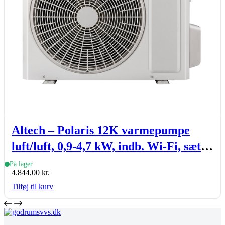
Altech – Polaris 12K varmepumpe
luft/luft, 0,9-4,7 kW, indb. Wi-Fi, sæt
(inde- & udedel.)
På lager
4.844,00
kr.
Tilføj til kurv