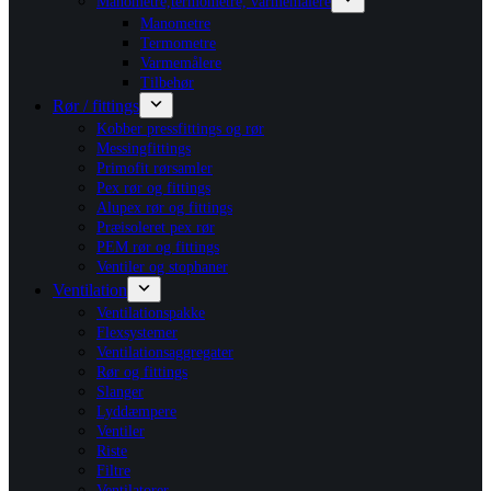
Manometre,termometre, varmemålere
Manometre
Termometre
Varmemålere
Tilbehør
Rør / fittings
Kobber pressfittings og rør
Messingfittings
Primofit rørsamler
Pex rør og fittings
Alupex rør og fittings
Præisoleret pex rør
PEM rør og fittings
Ventiler og stophaner
Ventilation
Ventilationspakke
Flexsystemer
Ventilationsaggregater
Rør og fittings
Slanger
Lyddæmpere
Ventiler
Riste
Filtre
Ventilatorer