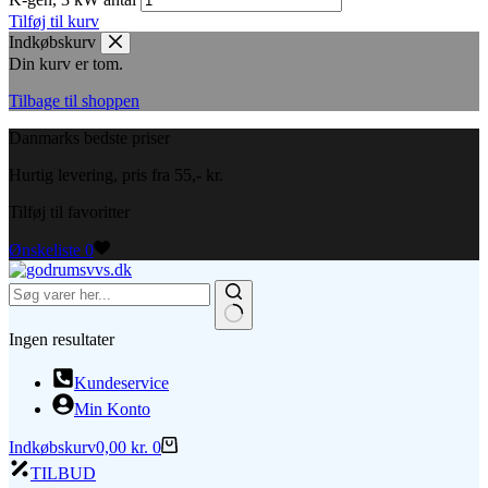
Tilføj til kurv
Indkøbskurv
Din kurv er tom.
Tilbage til shoppen
Danmarks bedste priser
Hurtig levering, pris fra 55,- kr.
Tilføj til favoritter
Ønskeliste
0
Ingen resultater
Kundeservice
Min Konto
Indkøbskurv
0,00
kr.
0
TILBUD