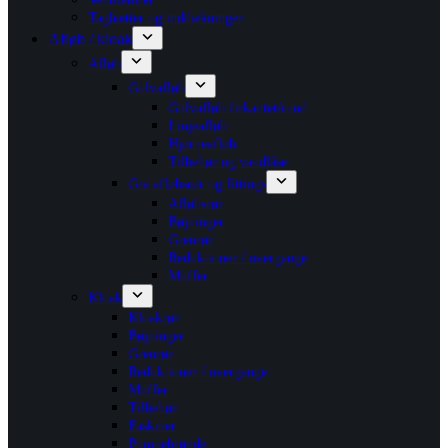
Taghætter og inddækninger
Afløb / kloak
Afløb
Gulvafløb
Gulvafløb firkantet/rund
Linjeafløb
Hjørneafløb
Tilbehør og vandlåse
Grå afløbsrør og fittings
Afløbsrør
Bøjninger
Grenrør
Reduktioner / overgange
Muffer
Kloak
Kloakrør
Bøjninger
Grenrør
Reduktioner / overgange
Muffer
Tilbehør
Faskiner
Pumpebrønde