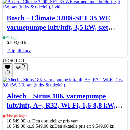
Bosch – Climate 3200i-SET 35 WE
varmepumpe luft/luft, 3,5 kW, sæt
(inde- & udedel.), hvid
På lager
6.293,00
kr.
Tilføj til kurv
UDSOLGT
Altech – Sirius 18K varmepumpe
luft/luft, A+, R32, Wi-Fi, 1,6-8,8 kW,
3.0, sæt (inde- & udedel.)
Ikke på lager
10.549,00
kr.
Den oprindelige pris var:
10.549,00 kr..
9.549,00
kr.
Den aktuelle pris er: 9.549,00 kr..