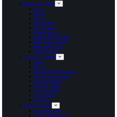
Radiatorer & tilbehør
Type 11
Type 22
Type 33
Lavkonvektor
Plan radiatorer
Vertikal radiatorer
Bæringer, ben & tilbehør
Radiatorventiler, følere
Returventiler, følere
Varmeventilatorer
Gulvvarme & tilbehør
Shunte
Danfoss
Wavin AHC 9000 gulvvarme
Wavin Sentio gulvvarme
El gulvvarmemåtter
Fittings & tilbehør
Gulvvarme plader
Gulvvarme rør
Fordelerrør
Reguleringsventiler
Temperaturventiler
Strengreguleringsventiler