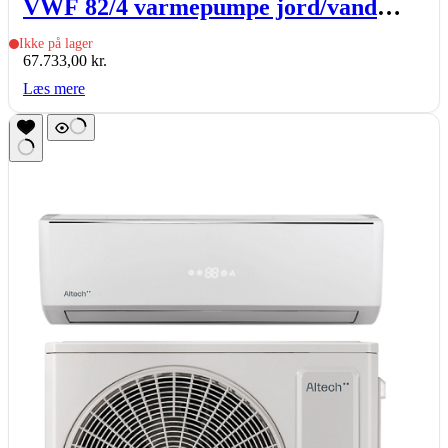
VWF 82/4 varmepumpe jord/vand
indedel med 171l varmtvandsbeholder
Ikke på lager
67.733,00
kr.
Læs mere