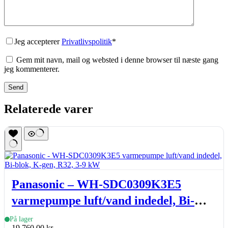
Jeg accepterer
Privatlivspolitik
*
Gem mit navn, mail og websted i denne browser til næste gang
jeg kommenterer.
Send
Relaterede varer
Panasonic – WH-SDC0309K3E5
varmepumpe luft/vand indedel, Bi-
blok, K-gen, R32, 3-9 kW
På lager
19.760,00
kr.