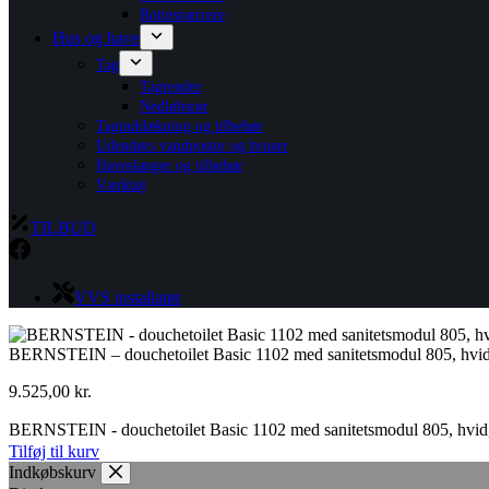
Rottespærrere
Hus og have
Tag
Tagrender
Nedløbsrør
Taginddækning og tilbehør
Udendørs vandposter og bruser
Haveslanger og tilbehør
Værktøj
TILBUD
VVS installatør
BERNSTEIN – douchetoilet Basic 1102 med sanitetsmodul 805, hvid
9.525,00
kr.
BERNSTEIN - douchetoilet Basic 1102 med sanitetsmodul 805, hvid,
Tilføj til kurv
Indkøbskurv