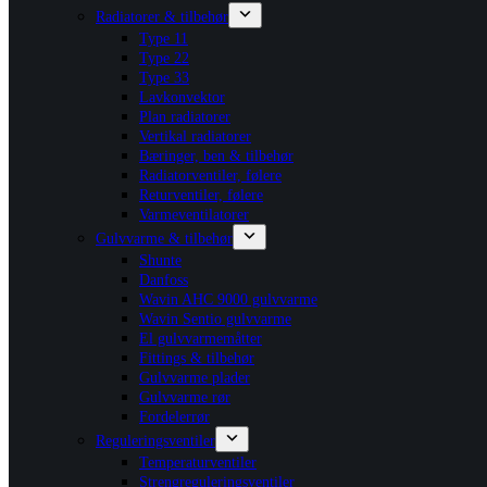
Radiatorer & tilbehør
Type 11
Type 22
Type 33
Lavkonvektor
Plan radiatorer
Vertikal radiatorer
Bæringer, ben & tilbehør
Radiatorventiler, følere
Returventiler, følere
Varmeventilatorer
Gulvvarme & tilbehør
Shunte
Danfoss
Wavin AHC 9000 gulvvarme
Wavin Sentio gulvvarme
El gulvvarmemåtter
Fittings & tilbehør
Gulvvarme plader
Gulvvarme rør
Fordelerrør
Reguleringsventiler
Temperaturventiler
Strengreguleringsventiler