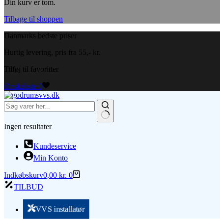
Din kurv er tom.
Tilbage til shoppen
Danmarks bedste priser
Hurtig levering, pris fra 55,- kr.
Tilføj til favoritter
Ønskeliste
0
Ingen resultater
Kundeservice
Min Konto
Indkøbskurv
0,00
kr.
0
TILBUD
VVS installatør