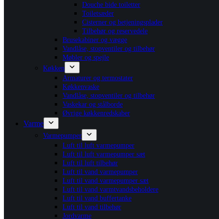
Douche bide toiletter
Toiletsæder
Cisterner og betjeningsplader
Tilbehør og reservedele
Brusekabiner og vægge
Vandlåse, stopventiler og tilbehør
Møbler og spejle
Køkken
Armaturer og termostater
Køkkenvaske
Vandlåse, stopventiler og tilbehør
Vaskekar og stålborde
Øvrige køkkenredskaber
Varme
Varmepumper
Luft til luft varmepumper
Luft til luft varmepumper sæt
Luft til luft tilbehør
Luft til vand varmepumper
Luft til vand varmepumper sæt
Luft til vand varmtvandsbeholdere
Luft til vand buffertanke
Luft til vand tilbehør
Jordvarme