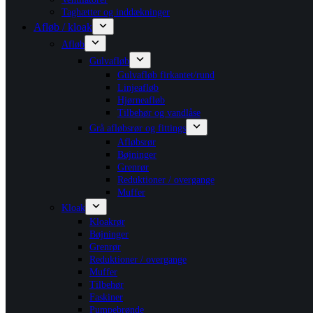
Taghætter og inddækninger
Afløb / kloak
Afløb
Gulvafløb
Gulvafløb firkantet/rund
Linjeafløb
Hjørneafløb
Tilbehør og vandlåse
Grå afløbsrør og fittings
Afløbsrør
Bøjninger
Grenrør
Reduktioner / overgange
Muffer
Kloak
Kloakrør
Bøjninger
Grenrør
Reduktioner / overgange
Muffer
Tilbehør
Faskiner
Pumpebrønde