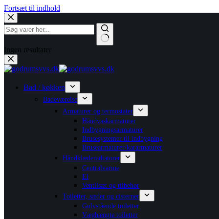
Fortsæt til indhold
Ingen resultater
Bad / køkken
Badeværelse
Armaturer og termostater
Håndvaskarmaturer
Indbygningsarmaturer
Brusesystemer til indbygning
Brusearmaturer/kararmaturer
Håndklæderadiatorer
Centralvarme
El
Ventilsæt og tilbehør
Toiletter, sæder og cisterner
Gulvstående toiletter
Væghængte toiletter