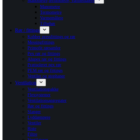
Manometre,termometre, varmemålere
Manometre
Termometre
Varmemålere
Tilbehør
Rør / fittings
Kobber pressfittings og rør
Messingfittings
Primofit rørsamler
Pex rør og fittings
Alupex rør og fittings
Præisoleret pex rør
PEM rør og fittings
Ventiler og stophaner
Ventilation
Ventilationspakke
Flexsystemer
Ventilationsaggregater
Rør og fittings
Slanger
Lyddæmpere
Ventiler
Riste
Filtre
Ventilatorer