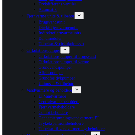
Trykdifferens ventiler
Automatik
Fjernvarme units & tilbehør
Brugsvandsunit
Direktefjernvarmeunits
Indirektefjernvarmeunits
Bundmoduler
Tilbehør & cirkulationssæt
Cirkulationspumper
Cirkulationspumper til brugsvand
Cirkulationspumper til varme
Grundvandspumper
Afløbspumper
Grundfos dykpumper
Unionsæt & tilbehør
Vandvarmere og beholdere
El Vandvarmere
Centralvarme beholdere
Fjernvarmebeholdere
Combi beholdere
Gennemstrømningsvandvarmere EL
Trykekspansionsbeholdere
Tilbehør til vandvarmere og beholdere