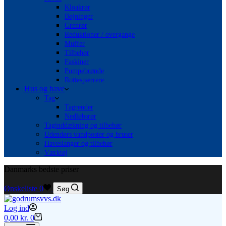
Kloakrør
Bøjninger
Grenrør
Reduktioner / overgange
Muffer
Tilbehør
Faskiner
Pumpebrønde
Rottespærrere
Hus og have
Tag
Tagrender
Nedløbsrør
Taginddækning og tilbehør
Udendørs vandposter og bruser
Haveslanger og tilbehør
Værktøj
Danmarks bedste priser
Ønskeliste
0
Søg
Log ind
Indkøbskurv
0,00
kr.
0