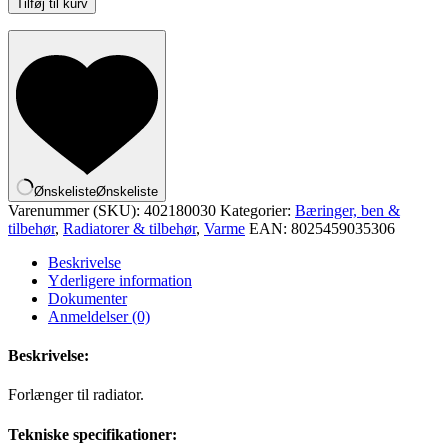
Tilføj til kurv
-
Excentrisk
adapter
30
mm
x
1/2"
(forlænger
til
radiator)
Ønskeliste
Ønskeliste
antal
Varenummer (SKU):
402180030
Kategorier:
Bæringer, ben &
tilbehør
,
Radiatorer & tilbehør
,
Varme
EAN:
8025459035306
Beskrivelse
Yderligere information
Dokumenter
Anmeldelser (0)
Beskrivelse:
Forlænger til radiator.
Tekniske specifikationer: