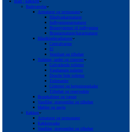
Bad / køkken
Badeværelse
Armaturer og termostater
Håndvaskarmaturer
Indbygningsarmaturer
Brusesystemer til indbygning
Brusearmaturer/kararmaturer
Håndklæderadiatorer
Centralvarme
El
Ventilsæt og tilbehør
Toiletter, sæder og cisterner
Gulvstående toiletter
Væghængte toiletter
Douche bide toiletter
Toiletsæder
Cisterner og betjeningsplader
Tilbehør og reservedele
Brusekabiner og vægge
Vandlåse, stopventiler og tilbehør
Møbler og spejle
Køkken
Armaturer og termostater
Køkkenvaske
Vandlåse, stopventiler og tilbehør