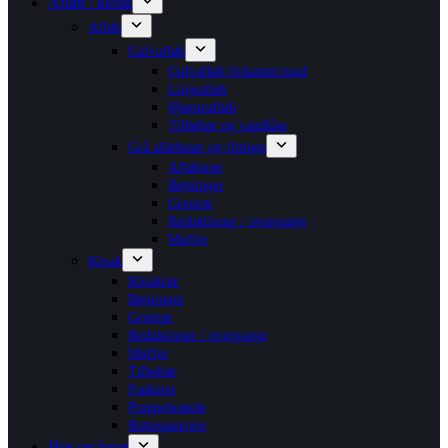
Afløb / kloak
Afløb
Gulvafløb
Gulvafløb firkantet/rund
Linjeafløb
Hjørneafløb
Tilbehør og vandlåse
Grå afløbsrør og fittings
Afløbsrør
Bøjninger
Grenrør
Reduktioner / overgange
Muffer
Kloak
Kloakrør
Bøjninger
Grenrør
Reduktioner / overgange
Muffer
Tilbehør
Faskiner
Pumpebrønde
Rottespærrere
Hus og have