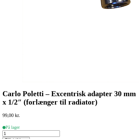
Carlo Poletti – Excentrisk adapter 30 mm
x 1/2″ (forlænger til radiator)
99,00
kr.
På lager
Carlo
Poletti