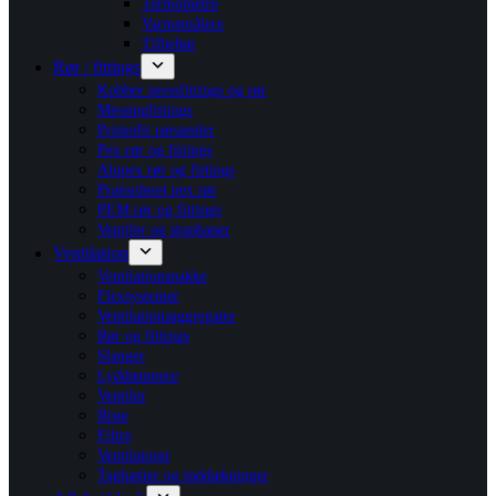
Termometre
Varmemålere
Tilbehør
Rør / fittings
Kobber pressfittings og rør
Messingfittings
Primofit rørsamler
Pex rør og fittings
Alupex rør og fittings
Præisoleret pex rør
PEM rør og fittings
Ventiler og stophaner
Ventilation
Ventilationspakke
Flexsystemer
Ventilationsaggregater
Rør og fittings
Slanger
Lyddæmpere
Ventiler
Riste
Filtre
Ventilatorer
Taghætter og inddækninger