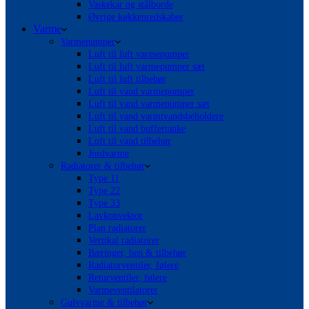
Vaskekar og stålborde
Øvrige køkkenredskaber
Varme
Varmepumper
Luft til luft varmepumper
Luft til luft varmepumper sæt
Luft til luft tilbehør
Luft til vand varmepumper
Luft til vand varmepumper sæt
Luft til vand varmtvandsbeholdere
Luft til vand buffertanke
Luft til vand tilbehør
Jordvarme
Radiatorer & tilbehør
Type 11
Type 22
Type 33
Lavkonvektor
Plan radiatorer
Vertikal radiatorer
Bæringer, ben & tilbehør
Radiatorventiler, følere
Returventiler, følere
Varmeventilatorer
Gulvvarme & tilbehør