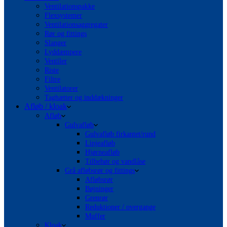
Ventilationspakke
Flexsystemer
Ventilationsaggregater
Rør og fittings
Slanger
Lyddæmpere
Ventiler
Riste
Filtre
Ventilatorer
Taghætter og inddækninger
Afløb / kloak
Afløb
Gulvafløb
Gulvafløb firkantet/rund
Linjeafløb
Hjørneafløb
Tilbehør og vandlåse
Grå afløbsrør og fittings
Afløbsrør
Bøjninger
Grenrør
Reduktioner / overgange
Muffer
Kloak