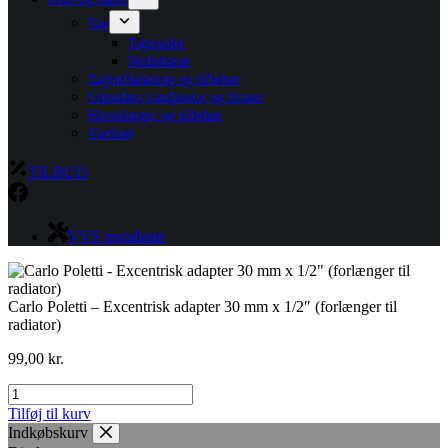
Tag
Tagrender
Nedløbsrør
Taginddækning og tilbehør
Udendørs vandposter og bruser
Haveslanger og tilbehør
Værktøj
TILBUD
VVS installatør
Carlo Poletti – Excentrisk adapter 30 mm x 1/2″ (forlænger til
radiator)
99,00
kr.
Carlo
Poletti
Tilføj til kurv
-
Indkøbskurv
Excentrisk