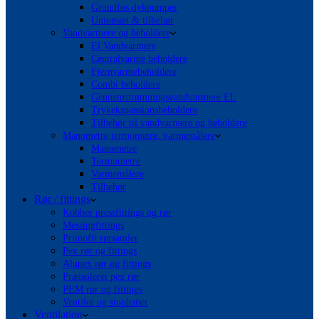
Grundfos dykpumper
Unionsæt & tilbehør
Vandvarmere og beholdere
El Vandvarmere
Centralvarme beholdere
Fjernvarmebeholdere
Combi beholdere
Gennemstrømningsvandvarmere EL
Trykekspansionsbeholdere
Tilbehør til vandvarmere og beholdere
Manometre,termometre, varmemålere
Manometre
Termometre
Varmemålere
Tilbehør
Rør / fittings
Kobber pressfittings og rør
Messingfittings
Primofit rørsamler
Pex rør og fittings
Alupex rør og fittings
Præisoleret pex rør
PEM rør og fittings
Ventiler og stophaner
Ventilation