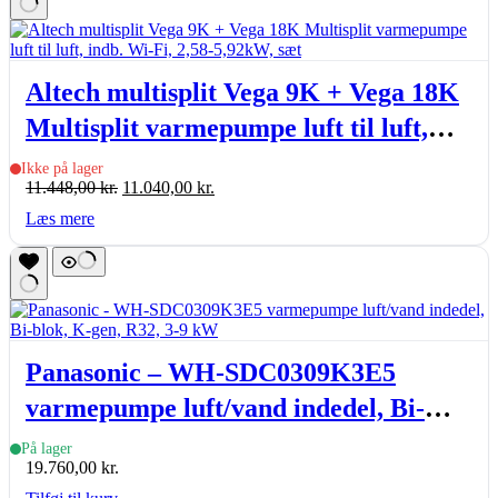
Altech multisplit Vega 9K + Vega 18K
Multisplit varmepumpe luft til luft,
indb. Wi-Fi, 2,58-5,92kW, sæt
Ikke på lager
Den
Den
11.448,00
kr.
11.040,00
kr.
oprindelige
aktuelle
Læs mere
pris
pris
var:
er:
11.448,00 kr..
11.040,00 kr..
Panasonic – WH-SDC0309K3E5
varmepumpe luft/vand indedel, Bi-
blok, K-gen, R32, 3-9 kW
På lager
19.760,00
kr.