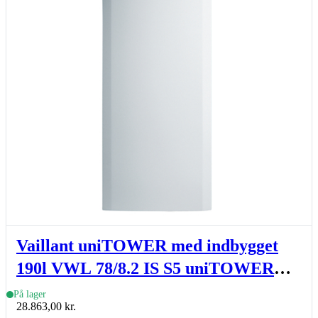
Vaillant uniTOWER med indbygget
190l VWL 78/8.2 IS S5 uniTOWER
basic, indedel
På lager
28.863,00
kr.