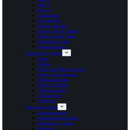
Type 22
Type 33
Lavkonvektor
Plan radiatorer
Vertikal radiatorer
Bæringer, ben & tilbehør
Radiatorventiler, følere
Returventiler, følere
Varmeventilatorer
Gulvvarme & tilbehør
Shunte
Danfoss
Wavin AHC 9000 gulvvarme
Wavin Sentio gulvvarme
El gulvvarmemåtter
Fittings & tilbehør
Gulvvarme plader
Gulvvarme rør
Fordelerrør
Reguleringsventiler
Temperaturventiler
Strengreguleringsventiler
Trykdifferens ventiler
Automatik