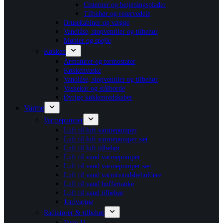
Cisterner og betjeningsplader
Tilbehør og reservedele
Brusekabiner og vægge
Vandlåse, stopventiler og tilbehør
Møbler og spejle
Køkken
Armaturer og termostater
Køkkenvaske
Vandlåse, stopventiler og tilbehør
Vaskekar og stålborde
Øvrige køkkenredskaber
Varme
Varmepumper
Luft til luft varmepumper
Luft til luft varmepumper sæt
Luft til luft tilbehør
Luft til vand varmepumper
Luft til vand varmepumper sæt
Luft til vand varmtvandsbeholdere
Luft til vand buffertanke
Luft til vand tilbehør
Jordvarme
Radiatorer & tilbehør
Type 11