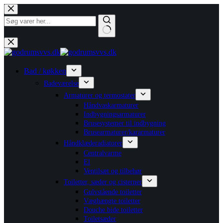
Fortsæt
til
indhold
Ingen
resultater
Bad / køkken
Badeværelse
Armaturer og termostater
Håndvaskarmaturer
Indbygningsarmaturer
Brusesystemer til indbygning
Brusearmaturer/kararmaturer
Håndklæderadiatorer
Centralvarme
El
Ventilsæt og tilbehør
Toiletter, sæder og cisterner
Gulvstående toiletter
Væghængte toiletter
Douche bide toiletter
Toiletsæder