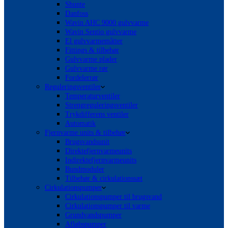
Shunte
Danfoss
Wavin AHC 9000 gulvvarme
Wavin Sentio gulvvarme
El gulvvarmemåtter
Fittings & tilbehør
Gulvvarme plader
Gulvvarme rør
Fordelerrør
Reguleringsventiler
Temperaturventiler
Strengreguleringsventiler
Trykdifferens ventiler
Automatik
Fjernvarme units & tilbehør
Brugsvandsunit
Direktefjernvarmeunits
Indirektefjernvarmeunits
Bundmoduler
Tilbehør & cirkulationssæt
Cirkulationspumper
Cirkulationspumper til brugsvand
Cirkulationspumper til varme
Grundvandspumper
Afløbspumper