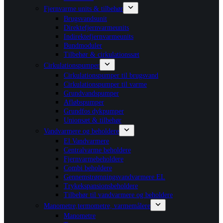
Fjernvarme units & tilbehør
Brugsvandsunit
Direktefjernvarmeunits
Indirektefjernvarmeunits
Bundmoduler
Tilbehør & cirkulationssæt
Cirkulationspumper
Cirkulationspumper til brugsvand
Cirkulationspumper til varme
Grundvandspumper
Afløbspumper
Grundfos dykpumper
Unionsæt & tilbehør
Vandvarmere og beholdere
El Vandvarmere
Centralvarme beholdere
Fjernvarmebeholdere
Combi beholdere
Gennemstrømningsvandvarmere EL
Trykekspansionsbeholdere
Tilbehør til vandvarmere og beholdere
Manometre,termometre, varmemålere
Manometre