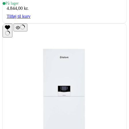
(inde- & udedel.)
På lager
4.844,00
kr.
Tilføj til kurv