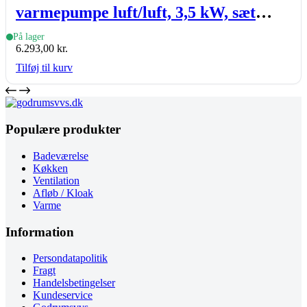
varmepumpe luft/luft, 3,5 kW, sæt
(inde- & udedel.), hvid
På lager
6.293,00
kr.
Tilføj til kurv
Populære produkter
Badeværelse
Køkken
Ventilation
Afløb / Kloak
Varme
Information
Persondatapolitik
Fragt
Handelsbetingelser
Kundeservice