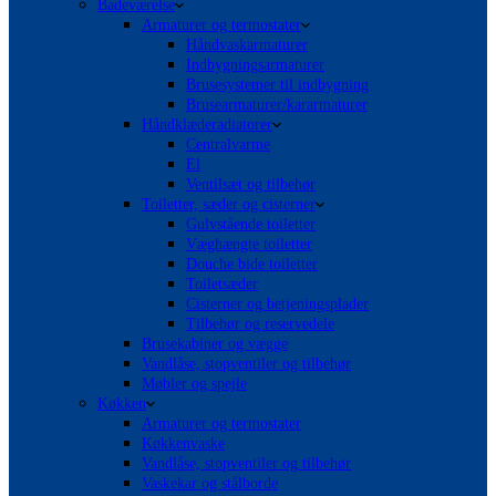
Badeværelse
Armaturer og termostater
Håndvaskarmaturer
Indbygningsarmaturer
Brusesystemer til indbygning
Brusearmaturer/kararmaturer
Håndklæderadiatorer
Centralvarme
El
Ventilsæt og tilbehør
Toiletter, sæder og cisterner
Gulvstående toiletter
Væghængte toiletter
Douche bide toiletter
Toiletsæder
Cisterner og betjeningsplader
Tilbehør og reservedele
Brusekabiner og vægge
Vandlåse, stopventiler og tilbehør
Møbler og spejle
Køkken
Armaturer og termostater
Køkkenvaske
Vandlåse, stopventiler og tilbehør
Vaskekar og stålborde