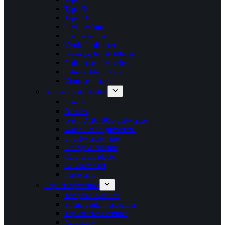
Type 22
Type 33
Lavkonvektor
Plan radiatorer
Vertikal radiatorer
Bæringer, ben & tilbehør
Radiatorventiler, følere
Returventiler, følere
Varmeventilatorer
Gulvvarme & tilbehør
Shunte
Danfoss
Wavin AHC 9000 gulvvarme
Wavin Sentio gulvvarme
El gulvvarmemåtter
Fittings & tilbehør
Gulvvarme plader
Gulvvarme rør
Fordelerrør
Reguleringsventiler
Temperaturventiler
Strengreguleringsventiler
Trykdifferens ventiler
Automatik