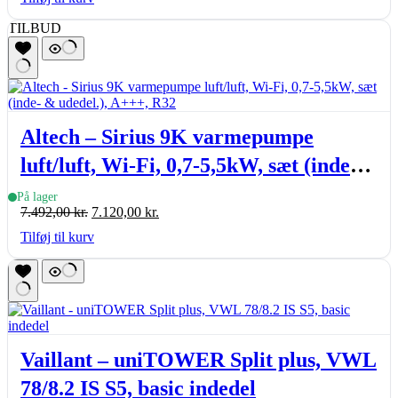
TILBUD
Altech – Sirius 9K varmepumpe
luft/luft, Wi-Fi, 0,7-5,5kW, sæt (inde-
& udedel.), A+++, R32
På lager
Den
Den
7.492,00
kr.
7.120,00
kr.
oprindelige
aktuelle
Tilføj til kurv
pris
pris
var:
er:
7.492,00 kr..
7.120,00 kr..
Vaillant – uniTOWER Split plus, VWL
78/8.2 IS S5, basic indedel