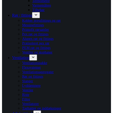
Termometre
Varmemålere
Tilbehør
Rør / fittings
Kobber pressfittings og rør
Messingfittings
Primofit rørsamler
Pex rør og fittings
Alupex rør og fittings
Præisoleret pex rør
PEM rør og fittings
Ventiler og stophaner
Ventilation
Ventilationspakke
Flexsystemer
Ventilationsaggregater
Rør og fittings
Slanger
Lyddæmpere
Ventiler
Riste
Filtre
Ventilatorer
Taghætter og inddækninger