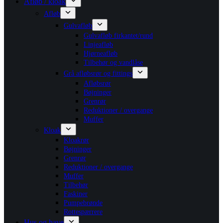
Afløb / kloak
Afløb
Gulvafløb
Gulvafløb firkantet/rund
Linjeafløb
Hjørneafløb
Tilbehør og vandlåse
Grå afløbsrør og fittings
Afløbsrør
Bøjninger
Grenrør
Reduktioner / overgange
Muffer
Kloak
Kloakrør
Bøjninger
Grenrør
Reduktioner / overgange
Muffer
Tilbehør
Faskiner
Pumpebrønde
Rottespærrere
Hus og have