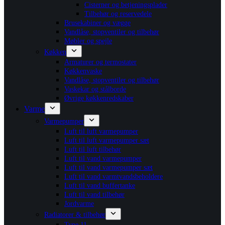
Cisterner og betjeningsplader
Tilbehør og reservedele
Brusekabiner og vægge
Vandlåse, stopventiler og tilbehør
Møbler og spejle
Køkken
Armaturer og termostater
Køkkenvaske
Vandlåse, stopventiler og tilbehør
Vaskekar og stålborde
Øvrige køkkenredskaber
Varme
Varmepumper
Luft til luft varmepumper
Luft til luft varmepumper sæt
Luft til luft tilbehør
Luft til vand varmepumper
Luft til vand varmepumper sæt
Luft til vand varmtvandsbeholdere
Luft til vand buffertanke
Luft til vand tilbehør
Jordvarme
Radiatorer & tilbehør
Type 11