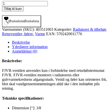
Danfoss
-
Tilføj til kurv
FJVR
returløbstermostat
3/8",
Ønskeliste
Ønskeliste
VL,
Varenummer (SKU):
403511003
Kategorier:
Radiatorer & tilbehør
,
vinkelløb,
Returventiler, følere
,
Varme
EAN:
5702420011776
003L1009
antal
Beskrivelse
Yderligere information
Anmeldelser (0)
Beskrivelse:
FJVR-ventilen anvendes kun i forbindelse med returløbstermostat
FJVR. FJVR-ventilen monteres i radiatorens eller
gulvvarmekredsens afgangsstuds. Ventil og føler kan orienteres frit,
blot skal vandgennemstrømningen altid ske i den indstøbte pils
retning.
Tekniske specifikationer:
Dimension [“]: 3/8