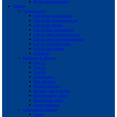
Øvrige køkkenredskaber
Varme
Varmepumper
Luft til luft varmepumper
Luft til luft varmepumper sæt
Luft til luft tilbehør
Luft til vand varmepumper
Luft til vand varmepumper sæt
Luft til vand varmtvandsbeholdere
Luft til vand buffertanke
Luft til vand tilbehør
Jordvarme
Radiatorer & tilbehør
Type 11
Type 22
Type 33
Lavkonvektor
Plan radiatorer
Vertikal radiatorer
Bæringer, ben & tilbehør
Radiatorventiler, følere
Returventiler, følere
Varmeventilatorer
Gulvvarme & tilbehør
Shunte