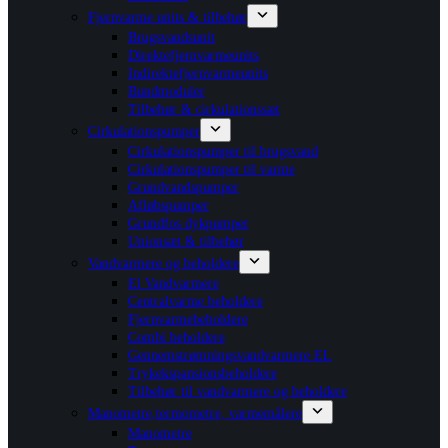
Fjernvarme units & tilbehør
Brugsvandsunit
Direktefjernvarmeunits
Indirektefjernvarmeunits
Bundmoduler
Tilbehør & cirkulationssæt
Cirkulationspumper
Cirkulationspumper til brugsvand
Cirkulationspumper til varme
Grundvandspumper
Afløbspumper
Grundfos dykpumper
Unionsæt & tilbehør
Vandvarmere og beholdere
El Vandvarmere
Centralvarme beholdere
Fjernvarmebeholdere
Combi beholdere
Gennemstrømningsvandvarmere EL
Trykekspansionsbeholdere
Tilbehør til vandvarmere og beholdere
Manometre,termometre, varmemålere
Manometre