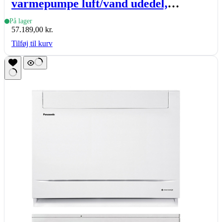
varmepumpe luft/vand udedel,
Aquarea T-CAP monoblock, J-gen, 12
På lager
57.189,00
kr.
kW
Tilføj til kurv