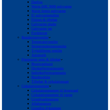
Danfoss
Wavin AHC 9000 gulvvarme
Wavin Sentio gulvvarme
El gulvvarmemåtter
Fittings & tilbehør
Gulvvarme plader
Gulvvarme rør
Fordelerrør
Reguleringsventiler
Temperaturventiler
Strengreguleringsventiler
Trykdifferens ventiler
Automatik
Fjernvarme units & tilbehør
Brugsvandsunit
Direktefjernvarmeunits
Indirektefjernvarmeunits
Bundmoduler
Tilbehør & cirkulationssæt
Cirkulationspumper
Cirkulationspumper til brugsvand
Cirkulationspumper til varme
Grundvandspumper
Afløbspumper
Grundfos dykpumper