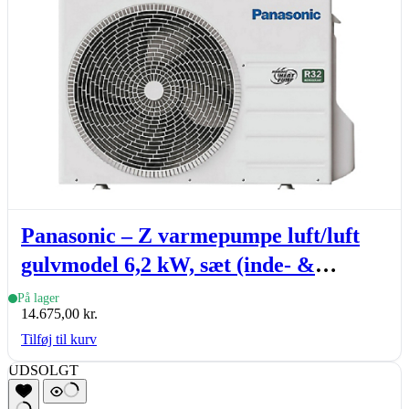
Panasonic – Z varmepumpe luft/luft
gulvmodel 6,2 kW, sæt (inde- &
udedel.)
På lager
14.675,00
kr.
Tilføj til kurv
UDSOLGT