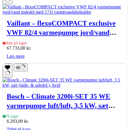
Vaillant – flexoCOMPACT exclusive
VWF 82/4 varmepumpe jord/vand
indedel med 171l varmtvandsbeholder
Ikke på lager
67.733,00
kr.
Læs mere
Bosch – Climate 3200i-SET 35 WE
varmepumpe luft/luft, 3,5 kW, sæt
(inde- & udedel.), hvid
På lager
6.293,00
kr.
Tilføj til kurv