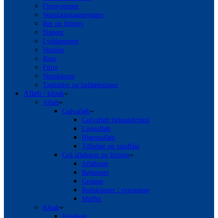
Flexsystemer
Ventilationsaggregater
Rør og fittings
Slanger
Lyddæmpere
Ventiler
Riste
Filtre
Ventilatorer
Taghætter og inddækninger
Afløb / kloak
Afløb
Gulvafløb
Gulvafløb firkantet/rund
Linjeafløb
Hjørneafløb
Tilbehør og vandlåse
Grå afløbsrør og fittings
Afløbsrør
Bøjninger
Grenrør
Reduktioner / overgange
Muffer
Kloak
Kloakrør