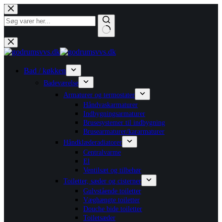
Fortsæt
til
indhold
Ingen
resultater
Bad / køkken
Badeværelse
Armaturer og termostater
Håndvaskarmaturer
Indbygningsarmaturer
Brusesystemer til indbygning
Brusearmaturer/kararmaturer
Håndklæderadiatorer
Centralvarme
El
Ventilsæt og tilbehør
Toiletter, sæder og cisterner
Gulvstående toiletter
Væghængte toiletter
Douche bide toiletter
Toiletsæder