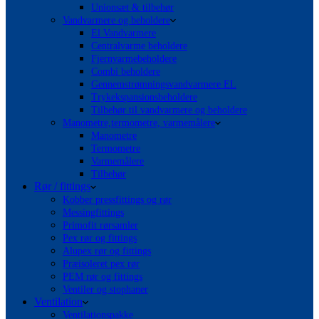
Unionsæt & tilbehør
Vandvarmere og beholdere
El Vandvarmere
Centralvarme beholdere
Fjernvarmebeholdere
Combi beholdere
Gennemstrømningsvandvarmere EL
Trykekspansionsbeholdere
Tilbehør til vandvarmere og beholdere
Manometre,termometre, varmemålere
Manometre
Termometre
Varmemålere
Tilbehør
Rør / fittings
Kobber pressfittings og rør
Messingfittings
Primofit rørsamler
Pex rør og fittings
Alupex rør og fittings
Præisoleret pex rør
PEM rør og fittings
Ventiler og stophaner
Ventilation
Ventilationspakke