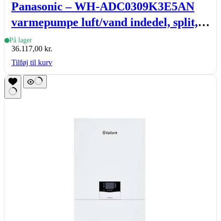
Panasonic – WH-ADC0309K3E5AN
varmepumpe luft/vand indedel, split,
med VVB 185 l, K-gen, R32, 3-9kW
På lager
36.117,00
kr.
Tilføj til kurv