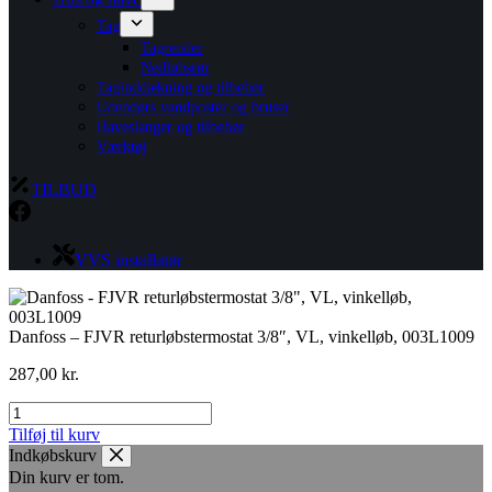
Tag
Tagrender
Nedløbsrør
Taginddækning og tilbehør
Udendørs vandposter og bruser
Haveslanger og tilbehør
Værktøj
TILBUD
VVS installatør
Danfoss – FJVR returløbstermostat 3/8″, VL, vinkelløb, 003L1009
287,00
kr.
Danfoss
-
Tilføj til kurv
FJVR
Indkøbskurv
returløbstermostat
Din kurv er tom.
3/8",