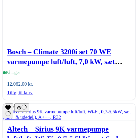
Bosch – Climate 3200i set 70 WE
varmepumpe luft/luft, 7,0 kW, sæt
(inde- & udedel.), hvid
På lager
12.062,00
kr.
Tilføj til kurv
TILBUD
Altech – Sirius 9K varmepumpe