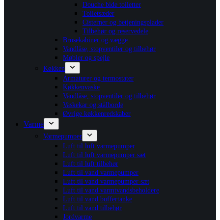
Douche bide toiletter
Toiletsæder
Cisterner og betjeningsplader
Tilbehør og reservedele
Brusekabiner og vægge
Vandlåse, stopventiler og tilbehør
Møbler og spejle
Køkken
Armaturer og termostater
Køkkenvaske
Vandlåse, stopventiler og tilbehør
Vaskekar og stålborde
Øvrige køkkenredskaber
Varme
Varmepumper
Luft til luft varmepumper
Luft til luft varmepumper sæt
Luft til luft tilbehør
Luft til vand varmepumper
Luft til vand varmepumper sæt
Luft til vand varmtvandsbeholdere
Luft til vand buffertanke
Luft til vand tilbehør
Jordvarme