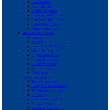
Lavkonvektor
Plan radiatorer
Vertikal radiatorer
Bæringer, ben & tilbehør
Radiatorventiler, følere
Returventiler, følere
Varmeventilatorer
Gulvvarme & tilbehør
Shunte
Danfoss
Wavin AHC 9000 gulvvarme
Wavin Sentio gulvvarme
El gulvvarmemåtter
Fittings & tilbehør
Gulvvarme plader
Gulvvarme rør
Fordelerrør
Reguleringsventiler
Temperaturventiler
Strengreguleringsventiler
Trykdifferens ventiler
Automatik
Fjernvarme units & tilbehør
Brugsvandsunit
Direktefjernvarmeunits