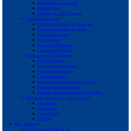
Indirektefjernvarmeunits
Bundmoduler
Tilbehør & cirkulationssæt
Cirkulationspumper
Cirkulationspumper til brugsvand
Cirkulationspumper til varme
Grundvandspumper
Afløbspumper
Grundfos dykpumper
Unionsæt & tilbehør
Vandvarmere og beholdere
El Vandvarmere
Centralvarme beholdere
Fjernvarmebeholdere
Combi beholdere
Gennemstrømningsvandvarmere EL
Trykekspansionsbeholdere
Tilbehør til vandvarmere og beholdere
Manometre,termometre, varmemålere
Manometre
Termometre
Varmemålere
Tilbehør
Rør / fittings
Kobber pressfittings og rør