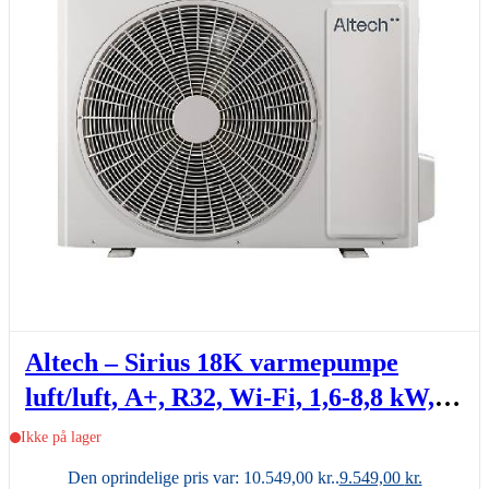
Altech – Sirius 18K varmepumpe
luft/luft, A+, R32, Wi-Fi, 1,6-8,8 kW,
3.0, sæt (inde- & udedel.)
Ikke på lager
Den oprindelige pris var: 10.549,00 kr..
9.549,00
kr.