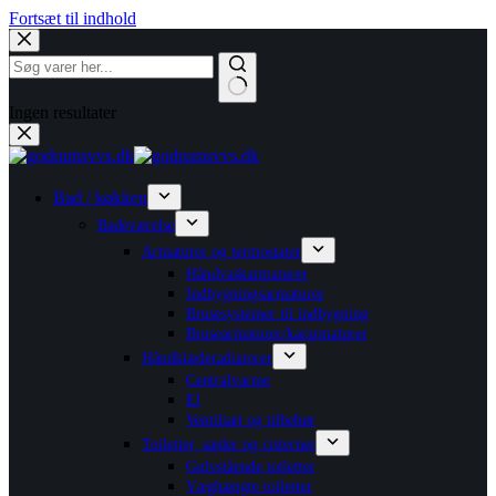
Fortsæt til indhold
Ingen resultater
Bad / køkken
Badeværelse
Armaturer og termostater
Håndvaskarmaturer
Indbygningsarmaturer
Brusesystemer til indbygning
Brusearmaturer/kararmaturer
Håndklæderadiatorer
Centralvarme
El
Ventilsæt og tilbehør
Toiletter, sæder og cisterner
Gulvstående toiletter
Væghængte toiletter