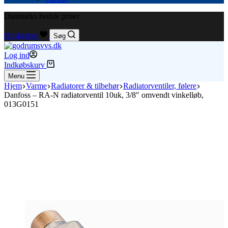
Danmarks bedste priser
Ønskeliste
Søg
Log ind
Indkøbskurv
Menu
Hjem
Varme
Radiatorer & tilbehør
Radiatorventiler, følere
Danfoss – RA-N radiatorventil 10uk, 3/8″ omvendt vinkelløb,
013G0151