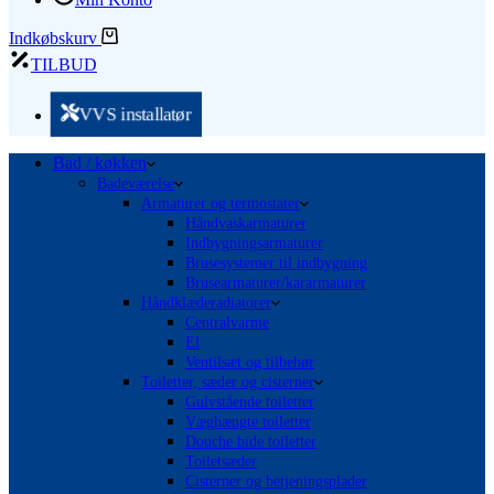
Indkøbskurv
TILBUD
VVS installatør
Bad / køkken
Badeværelse
Armaturer og termostater
Håndvaskarmaturer
Indbygningsarmaturer
Brusesystemer til indbygning
Brusearmaturer/kararmaturer
Håndklæderadiatorer
Centralvarme
El
Ventilsæt og tilbehør
Toiletter, sæder og cisterner
Gulvstående toiletter
Væghængte toiletter
Douche bide toiletter
Toiletsæder
Cisterner og betjeningsplader