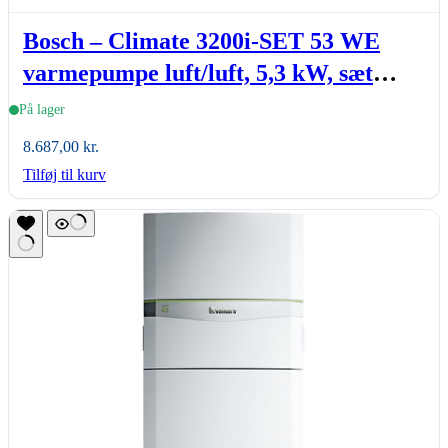
Bosch – Climate 3200i-SET 53 WE
varmepumpe luft/luft, 5,3 kW, sæt
(inde- & udedel.), hvid
På lager
8.687,00
kr.
Tilføj til kurv