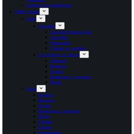
Taghætter og inddækninger
Afløb / kloak
Afløb
Gulvafløb
Gulvafløb firkantet/rund
Linjeafløb
Hjørneafløb
Tilbehør og vandlåse
Grå afløbsrør og fittings
Afløbsrør
Bøjninger
Grenrør
Reduktioner / overgange
Muffer
Kloak
Kloakrør
Bøjninger
Grenrør
Reduktioner / overgange
Muffer
Tilbehør
Faskiner
Pumpebrønde