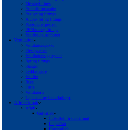
Messingfittings
Primofit rørsamler
Pex rør og fittings
Alupex rør og fittings
Præisoleret pex rør
PEM rør og fittings
Ventiler og stophaner
Ventilation
Ventilationspakke
Flexsystemer
Ventilationsaggregater
Rør og fittings
Slanger
Lyddæmpere
Ventiler
Riste
Filtre
Ventilatorer
Taghætter og inddækninger
Afløb / kloak
Afløb
Gulvafløb
Gulvafløb firkantet/rund
Linjeafløb
Hjørneafløb