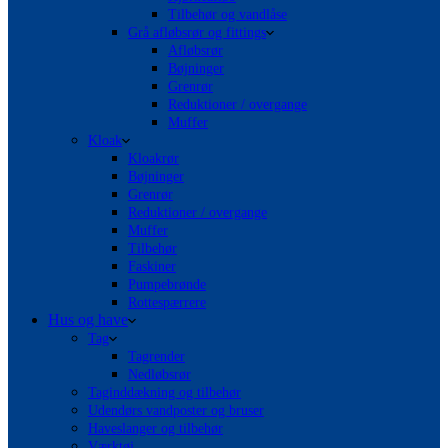
Tilbehør og vandlåse
Grå afløbsrør og fittings
Afløbsrør
Bøjninger
Grenrør
Reduktioner / overgange
Muffer
Kloak
Kloakrør
Bøjninger
Grenrør
Reduktioner / overgange
Muffer
Tilbehør
Faskiner
Pumpebrønde
Rottespærrere
Hus og have
Tag
Tagrender
Nedløbsrør
Taginddækning og tilbehør
Udendørs vandposter og bruser
Haveslanger og tilbehør
Værktøj