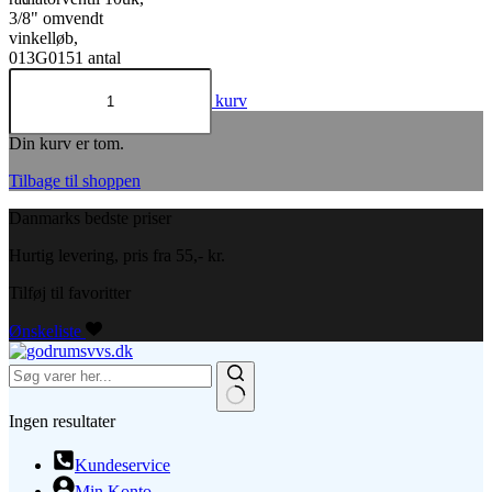
3/8" omvendt
vinkelløb,
013G0151 antal
Tilføj til kurv
Indkøbskurv
Din kurv er tom.
Tilbage til shoppen
Danmarks bedste priser
Hurtig levering, pris fra 55,- kr.
Tilføj til favoritter
Ønskeliste
Ingen resultater
Kundeservice
Min Konto