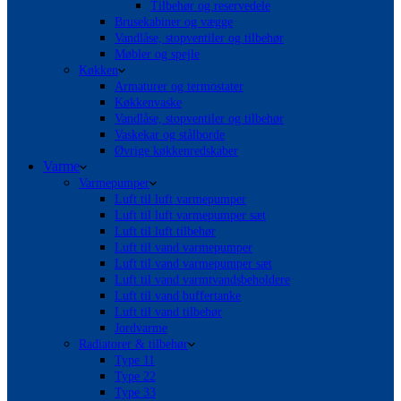
Tilbehør og reservedele
Brusekabiner og vægge
Vandlåse, stopventiler og tilbehør
Møbler og spejle
Køkken
Armaturer og termostater
Køkkenvaske
Vandlåse, stopventiler og tilbehør
Vaskekar og stålborde
Øvrige køkkenredskaber
Varme
Varmepumper
Luft til luft varmepumper
Luft til luft varmepumper sæt
Luft til luft tilbehør
Luft til vand varmepumper
Luft til vand varmepumper sæt
Luft til vand varmtvandsbeholdere
Luft til vand buffertanke
Luft til vand tilbehør
Jordvarme
Radiatorer & tilbehør
Type 11
Type 22
Type 33