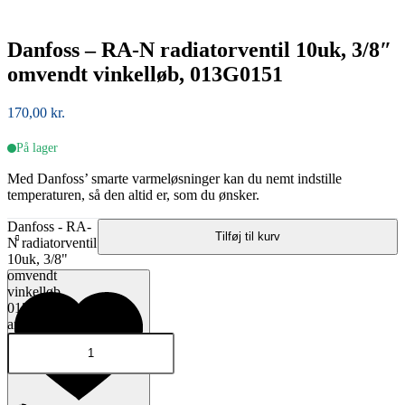
Danfoss – RA-N radiatorventil 10uk, 3/8″
omvendt vinkelløb, 013G0151
170,00
kr.
På lager
Med Danfoss’ smarte varmeløsninger kan du nemt indstille
temperaturen, så den altid er, som du ønsker.
Danfoss - RA-
Tilføj til kurv
N radiatorventil
10uk, 3/8"
omvendt
vinkelløb,
013G0151
antal