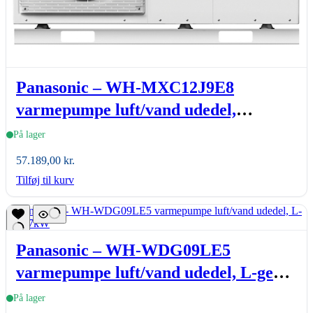
Panasonic – WH-MXC12J9E8
varmepumpe luft/vand udedel,
Aquarea T-CAP monoblock, J-gen, 12
På lager
kW
57.189,00
kr.
Tilføj til kurv
Panasonic – WH-WDG09LE5
varmepumpe luft/vand udedel, L-gen,
7kW
På lager