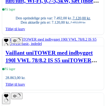
luft/luft, Wi-Fi, 0,7-5,5kW, sæt (inde-
& udedel.), A+++, R32
På lager
Den oprindelige pris var: 7.492,00 kr..
7.120,00
kr.
Den aktuelle pris er: 7.120,00 kr..
7.492,00
kr.
Tilføj til kurv
Vaillant uniTOWER med indbygget
190l VWL 78/8.2 IS S5 uniTOWER
basic, indedel
På lager
28.863,00
kr.
Tilføj til kurv