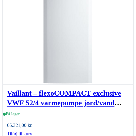
Vaillant – flexoCOMPACT exclusive
VWF 52/4 varmepumpe jord/vand
indedel med VVB 171 l,
På lager
varmtvandsbeholder
65.321,00
kr.
Tilføj til kurv