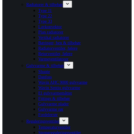
Radiatorer & tilbehør
Type 11
Type 22
Type 33
Lavkonvektor
Plan radiatorer
Vertikal radiatorer
Bæringer, ben & tilbehør
Radiatorventiler, følere
Returventiler, følere
Varmeventilatorer
Gulvvarme & tilbehør
Shunte
Danfoss
Wavin AHC 9000 gulvvarme
Wavin Sentio gulvvarme
El gulvvarmemåtter
Fittings & tilbehør
Gulvvarme plader
Gulvvarme rør
Fordelerrør
Reguleringsventiler
Temperaturventiler
Strengreguleringsventiler