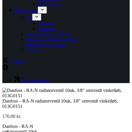
Rottespærrere
Hus og have
Tag
Tagrender
Nedløbsrør
Taginddækning og tilbehør
Udendørs vandposter og bruser
Haveslanger og tilbehør
Værktøj
TILBUD
VVS installatør
Danfoss – RA-N radiatorventil 10uk, 3/8″ omvendt vinkelløb,
013G0151
170,00
kr.
Danfoss - RA-N
radiatorventil 10uk,