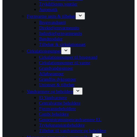
Trykdifferens ventiler
Automatik
Fjernvarme units & tilbehør
Brugsvandsunit
Direktefjernvarmeunits
Indirektefjernvarmeunits
Bundmoduler
Tilbehør & cirkulationssæt
Cirkulationspumper
Cirkulationspumper til brugsvand
Cirkulationspumper til varme
Grundvandspumper
Afløbspumper
Grundfos dykpumper
Unionsæt & tilbehør
Vandvarmere og beholdere
El Vandvarmere
Centralvarme beholdere
Fjernvarmebeholdere
Combi beholdere
Gennemstrømningsvandvarmere EL
Trykekspansionsbeholdere
Tilbehør til vandvarmere og beholdere