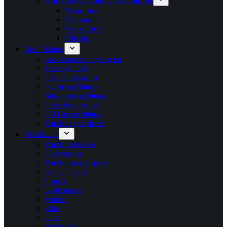
Manometre,termometre, varmemålere
Manometre
Termometre
Varmemålere
Tilbehør
Rør / fittings
Kobber pressfittings og rør
Messingfittings
Primofit rørsamler
Pex rør og fittings
Alupex rør og fittings
Præisoleret pex rør
PEM rør og fittings
Ventiler og stophaner
Ventilation
Ventilationspakke
Flexsystemer
Ventilationsaggregater
Rør og fittings
Slanger
Lyddæmpere
Ventiler
Riste
Filtre
Ventilatorer