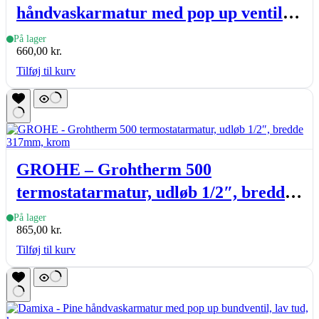
håndvaskarmatur med pop up ventil
og medium tud, krom
På lager
660,00
kr.
Tilføj til kurv
GROHE – Grohtherm 500
termostatarmatur, udløb 1/2″, bredde
317mm, krom
På lager
865,00
kr.
Tilføj til kurv