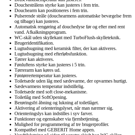
Douchestrålens styrke kan justeres i fem trin.
Douchearm kan positioneres i fem trin.
Pulserende stråle (douchearmens automatiske bevægelse frem
og tilbage) kan justeres.
Automatisk rengøring af douchedyse før og efter med rent
vand. Afkalkningsprogram.
WC-skål uden skyllekant med TurboFlush-skylleteknik.
Brugeridentifikation.
Lugtudsugning med keramisk filter, der kan aktiveres.
Lugtudsugning med efterløbsfunktion.
Tørrer kan aktiveres.
Fønluftens styrke kan justeres i 5 trin.
Tørrerarm kan køres ud.
Føntørrertemperatur kan justeres.
Toiletsæde uden låg med sædevarme, der opvarmes hurtigt.
Sædevarmens temperatur indstillelig.
Toiletsæde med soft close-mekanisme.
Toiletlåg med SoftOpening.
Berøringsfri åbning og lukning af toiletlåget.
Aktivering af orienteringslyset, når man nærmer sig.
Orienteringslys kan indstilles i syv farver.
Funktioner og egenskaber via fjernbetjening.
Mulighed for programmering af tre brugerprofiler.
Kompatibel med GEBERIT Home appen.