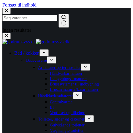
Fortsæt til indhold
Ingen resultater
Bad / køkken
Badeværelse
Armaturer og termostater
Håndvaskarmaturer
Indbygningsarmaturer
Brusesystemer til indbygning
Brusearmaturer/kararmaturer
Håndklæderadiatorer
Centralvarme
El
Ventilsæt og tilbehør
Toiletter, sæder og cisterner
Gulvstående toiletter
Væghængte toiletter