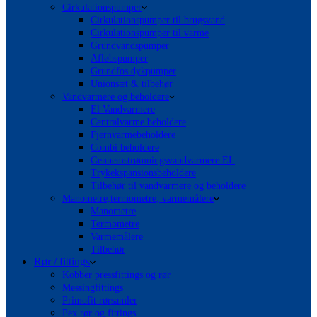
Cirkulationspumper
Cirkulationspumper til brugsvand
Cirkulationspumper til varme
Grundvandspumper
Afløbspumper
Grundfos dykpumper
Unionsæt & tilbehør
Vandvarmere og beholdere
El Vandvarmere
Centralvarme beholdere
Fjernvarmebeholdere
Combi beholdere
Gennemstrømningsvandvarmere EL
Trykekspansionsbeholdere
Tilbehør til vandvarmere og beholdere
Manometre,termometre, varmemålere
Manometre
Termometre
Varmemålere
Tilbehør
Rør / fittings
Kobber pressfittings og rør
Messingfittings
Primofit rørsamler
Pex rør og fittings