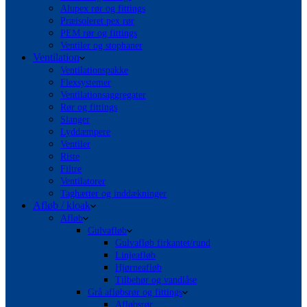
Alupex rør og fittings
Præisoleret pex rør
PEM rør og fittings
Ventiler og stophaner
Ventilation
Ventilationspakke
Flexsystemer
Ventilationsaggregater
Rør og fittings
Slanger
Lyddæmpere
Ventiler
Riste
Filtre
Ventilatorer
Taghætter og inddækninger
Afløb / kloak
Afløb
Gulvafløb
Gulvafløb firkantet/rund
Linjeafløb
Hjørneafløb
Tilbehør og vandlåse
Grå afløbsrør og fittings
Afløbsrør