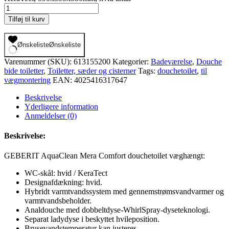
Tilføj til kurv
Ønskeliste
Ønskeliste
Varenummer (SKU):
613155200
Kategorier:
Badeværelse
,
Douche
bide toiletter
,
Toiletter, sæder og cisterner
Tags:
douchetoilet
,
til
vægmontering
EAN:
4025416317647
Beskrivelse
Yderligere information
Anmeldelser (0)
Beskrivelse:
GEBERIT AquaClean Mera Comfort douchetoilet væghængt:
WC-skål: hvid / KeraTect
Designafdækning: hvid.
Hybridt varmtvandssystem med gennemstrømsvandvarmer og
varmtvandsbeholder.
Analdouche med dobbeltdyse-WhirlSpray-dyseteknologi.
Separat ladydyse i beskyttet hvileposition.
Brusevandstemperatur kan justeres.