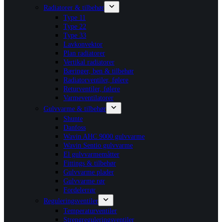
Radiatorer & tilbehør
Type 11
Type 22
Type 33
Lavkonvektor
Plan radiatorer
Vertikal radiatorer
Bæringer, ben & tilbehør
Radiatorventiler, følere
Returventiler, følere
Varmeventilatorer
Gulvvarme & tilbehør
Shunte
Danfoss
Wavin AHC 9000 gulvvarme
Wavin Sentio gulvvarme
El gulvvarmemåtter
Fittings & tilbehør
Gulvvarme plader
Gulvvarme rør
Fordelerrør
Reguleringsventiler
Temperaturventiler
Strengreguleringsventiler