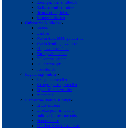
Bæringer, ben & tilbehør
Radiatorventiler, følere
Returventiler, følere
Varmeventilatorer
Gulvvarme & tilbehør
Shunte
Danfoss
Wavin AHC 9000 gulvvarme
Wavin Sentio gulvvarme
El gulvvarmemåtter
Fittings & tilbehør
Gulvvarme plader
Gulvvarme rør
Fordelerrør
Reguleringsventiler
Temperaturventiler
Strengreguleringsventiler
Trykdifferens ventiler
Automatik
Fjernvarme units & tilbehør
Brugsvandsunit
Direktefjernvarmeunits
Indirektefjernvarmeunits
Bundmoduler
Tilbehør & cirkulationssæt