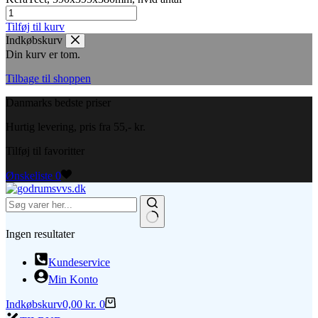
Tilføj til kurv
Indkøbskurv
Din kurv er tom.
Tilbage til shoppen
Danmarks bedste priser
Hurtig levering, pris fra 55,- kr.
Tilføj til favoritter
Ønskeliste
0
Ingen resultater
Kundeservice
Min Konto
Indkøbskurv
0,00
kr.
0