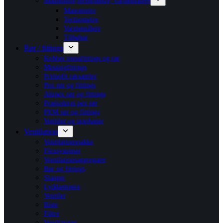
Manometre,termometre, varmemålere
Manometre
Termometre
Varmemålere
Tilbehør
Rør / fittings
Kobber pressfittings og rør
Messingfittings
Primofit rørsamler
Pex rør og fittings
Alupex rør og fittings
Præisoleret pex rør
PEM rør og fittings
Ventiler og stophaner
Ventilation
Ventilationspakke
Flexsystemer
Ventilationsaggregater
Rør og fittings
Slanger
Lyddæmpere
Ventiler
Riste
Filtre
Ventilatorer