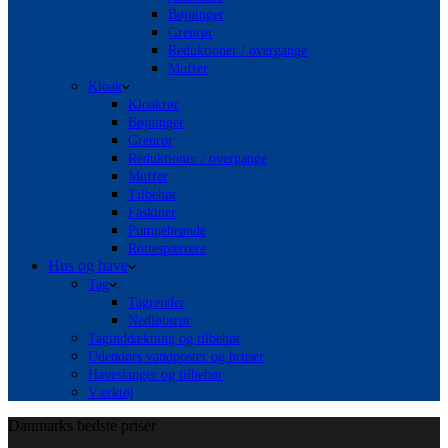
Bøjninger
Grenrør
Reduktioner / overgange
Muffer
Kloak
Kloakrør
Bøjninger
Grenrør
Reduktioner / overgange
Muffer
Tilbehør
Faskiner
Pumpebrønde
Rottespærrere
Hus og have
Tag
Tagrender
Nedløbsrør
Taginddækning og tilbehør
Udendørs vandposter og bruser
Haveslanger og tilbehør
Værktøj
Danmarks bedste priser