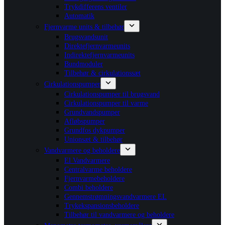
Trykdifferens ventiler
Automatik
Fjernvarme units & tilbehør
Brugsvandsunit
Direktefjernvarmeunits
Indirektefjernvarmeunits
Bundmoduler
Tilbehør & cirkulationssæt
Cirkulationspumper
Cirkulationspumper til brugsvand
Cirkulationspumper til varme
Grundvandspumper
Afløbspumper
Grundfos dykpumper
Unionsæt & tilbehør
Vandvarmere og beholdere
El Vandvarmere
Centralvarme beholdere
Fjernvarmebeholdere
Combi beholdere
Gennemstrømningsvandvarmere EL
Trykekspansionsbeholdere
Tilbehør til vandvarmere og beholdere