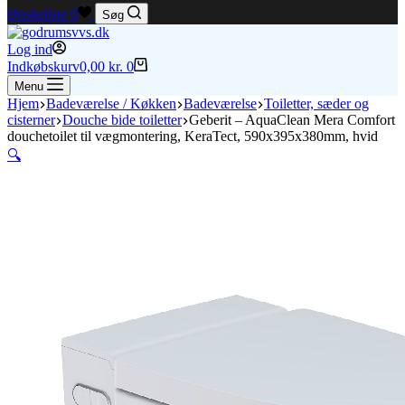
Ønskeliste
0
Søg
Log ind
Indkøbskurv
0,00
kr.
0
Menu
Hjem
Badeværelse / Køkken
Badeværelse
Toiletter, sæder og
cisterner
Douche bide toiletter
Geberit – AquaClean Mera Comfort
douchetoilet til vægmontering, KeraTect, 590x395x380mm, hvid
🔍