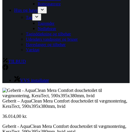
Rottespærrere
Hus og have
Tag
Tagrender
Nedløbsrør
Taginddækning og tilbehør
Udendørs vandposter og bruser
Haveslanger og tilbehør
Værktøj
TILBUD
VVS installatør
Geberit – AquaClean Mera Comfort douchetoilet til vægmontering,
KeraTect, 590x395x380mm, hvid
36.014,00
kr.
Geberit - AquaClean Mera Comfort douchetoilet til vægmontering,
KeraTect, 590x395x380mm, hvid antal