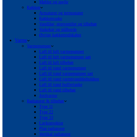
Møbler og spejle
Køkken
Armaturer og termostater
Køkkenvaske
Vandlåse, stopventiler og tilbehør
Vaskekar og stålborde
Øvrige køkkenredskaber
Varme
Varmepumper
Luft til luft varmepumper
Luft til luft varmepumper sæt
Luft til luft tilbehør
Luft til vand varmepumper
Luft til vand varmepumper sæt
Luft til vand varmtvandsbeholdere
Luft til vand buffertanke
Luft til vand tilbehør
Jordvarme
Radiatorer & tilbehør
Type 11
Type 22
Type 33
Lavkonvektor
Plan radiatorer
Vertikal radiatorer