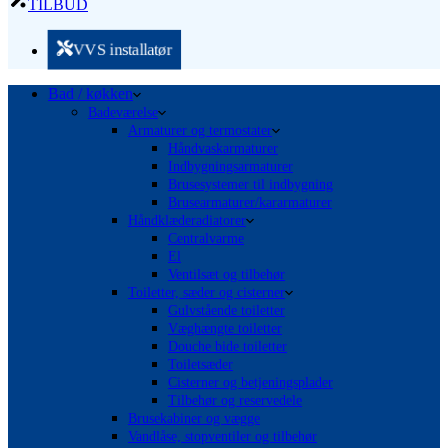
TILBUD
VVS installatør
Bad / køkken
Badeværelse
Armaturer og termostater
Håndvaskarmaturer
Indbygningsarmaturer
Brusesystemer til indbygning
Brusearmaturer/kararmaturer
Håndklæderadiatorer
Centralvarme
El
Ventilsæt og tilbehør
Toiletter, sæder og cisterner
Gulvstående toiletter
Væghængte toiletter
Douche bide toiletter
Toiletsæder
Cisterner og betjeningsplader
Tilbehør og reservedele
Brusekabiner og vægge
Vandlåse, stopventiler og tilbehør