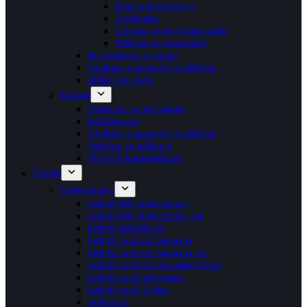
Douche bide toiletter
Toiletsæder
Cisterner og betjeningsplader
Tilbehør og reservedele
Brusekabiner og vægge
Vandlåse, stopventiler og tilbehør
Møbler og spejle
Køkken
Armaturer og termostater
Køkkenvaske
Vandlåse, stopventiler og tilbehør
Vaskekar og stålborde
Øvrige køkkenredskaber
Varme
Varmepumper
Luft til luft varmepumper
Luft til luft varmepumper sæt
Luft til luft tilbehør
Luft til vand varmepumper
Luft til vand varmepumper sæt
Luft til vand varmtvandsbeholdere
Luft til vand buffertanke
Luft til vand tilbehør
Jordvarme