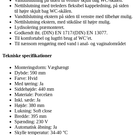
Vandtilslutning på siden til venstre skjult bag WC-skålen.
Nettilslutning med treleders fleksibel kappeledning, på siden
til højre skjult bag WC-skålen.
Vandtilslutning ekstern på siden til venstre med tilbehør mulig.
Nettilslutning ekstern, med stikdåse til højre mulig.
Lydisolering præmonteret.
Godkendt iht. (DIN) EN 1717/(DIN) EN 13077.
Til komfortabel og lugtfri brug af WC’et.
Til nænsom rengøring med vand i anal- og vaginalområdet
Tekniske specifikationer
Monteringsform: Væghængt
Dybde: 590 mm
Farve: Hvid
Med tørring: Ja
Siddehøjde: 440 mm
Materiale:
Porcelæn
Inkl. sæde:
Ja
Højde:
380
mm
Lukning:
Soft close
Bredde:
395
mm
Spænding:
230
V
Automatisk åbning:
Ja
Skylle temperatur:
34-40
°C