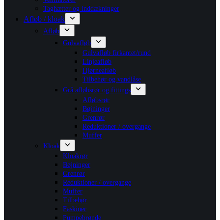
Taghætter og inddækninger
Afløb / kloak
Afløb
Gulvafløb
Gulvafløb firkantet/rund
Linjeafløb
Hjørneafløb
Tilbehør og vandlåse
Grå afløbsrør og fittings
Afløbsrør
Bøjninger
Grenrør
Reduktioner / overgange
Muffer
Kloak
Kloakrør
Bøjninger
Grenrør
Reduktioner / overgange
Muffer
Tilbehør
Faskiner
Pumpebrønde