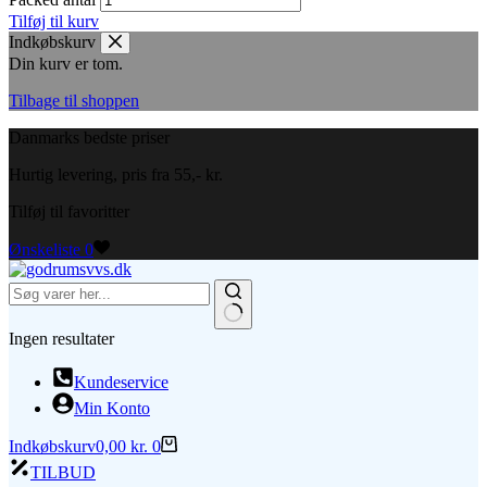
Tilføj til kurv
Indkøbskurv
Din kurv er tom.
Tilbage til shoppen
Danmarks bedste priser
Hurtig levering, pris fra 55,- kr.
Tilføj til favoritter
Ønskeliste
0
Ingen resultater
Kundeservice
Min Konto
Indkøbskurv
0,00
kr.
0
TILBUD