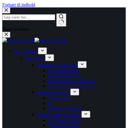
Fortsæt til indhold
Ingen resultater
Bad / køkken
Badeværelse
Armaturer og termostater
Håndvaskarmaturer
Indbygningsarmaturer
Brusesystemer til indbygning
Brusearmaturer/kararmaturer
Håndklæderadiatorer
Centralvarme
El
Ventilsæt og tilbehør
Toiletter, sæder og cisterner
Gulvstående toiletter
Væghængte toiletter