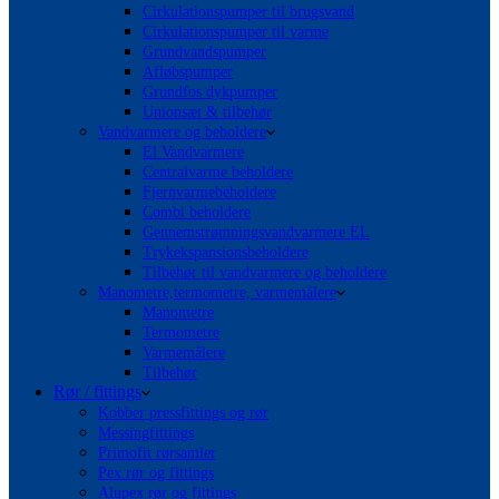
Cirkulationspumper til brugsvand
Cirkulationspumper til varme
Grundvandspumper
Afløbspumper
Grundfos dykpumper
Unionsæt & tilbehør
Vandvarmere og beholdere
El Vandvarmere
Centralvarme beholdere
Fjernvarmebeholdere
Combi beholdere
Gennemstrømningsvandvarmere EL
Trykekspansionsbeholdere
Tilbehør til vandvarmere og beholdere
Manometre,termometre, varmemålere
Manometre
Termometre
Varmemålere
Tilbehør
Rør / fittings
Kobber pressfittings og rør
Messingfittings
Primofit rørsamler
Pex rør og fittings
Alupex rør og fittings