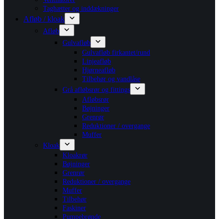
Taghætter og inddækninger
Afløb / kloak
Afløb
Gulvafløb
Gulvafløb firkantet/rund
Linjeafløb
Hjørneafløb
Tilbehør og vandlåse
Grå afløbsrør og fittings
Afløbsrør
Bøjninger
Grenrør
Reduktioner / overgange
Muffer
Kloak
Kloakrør
Bøjninger
Grenrør
Reduktioner / overgange
Muffer
Tilbehør
Faskiner
Pumpebrønde