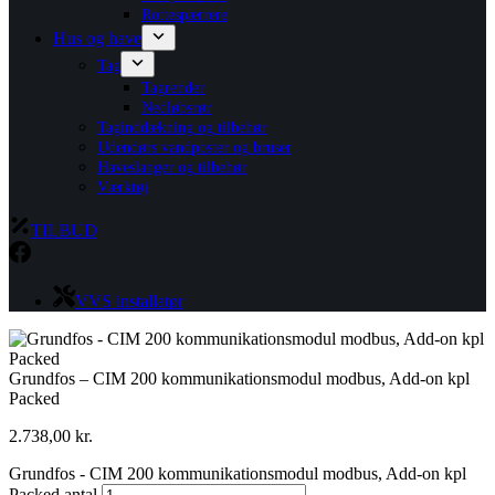
Rottespærrere
Hus og have
Tag
Tagrender
Nedløbsrør
Taginddækning og tilbehør
Udendørs vandposter og bruser
Haveslanger og tilbehør
Værktøj
TILBUD
VVS installatør
Grundfos – CIM 200 kommunikationsmodul modbus, Add-on kpl
Packed
2.738,00
kr.
Grundfos - CIM 200 kommunikationsmodul modbus, Add-on kpl
Packed antal