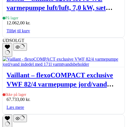
varmepumpe luft/luft, 7,0 kW, sæt
(inde- & udedel.), hvid
På lager
12.062,00
kr.
Tilføj til kurv
UDSOLGT
Vaillant – flexoCOMPACT exclusive
VWF 82/4 varmepumpe jord/vand
indedel med 171l varmtvandsbeholder
Ikke på lager
67.733,00
kr.
Læs mere