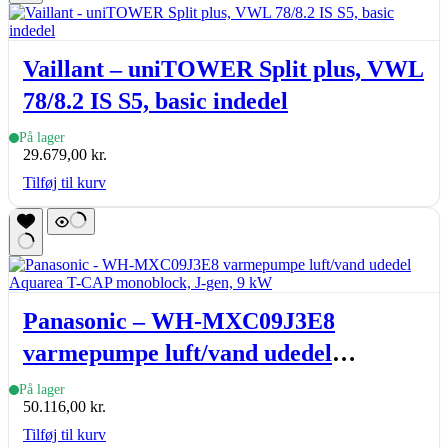
Vaillant – uniTOWER Split plus, VWL
78/8.2 IS S5, basic indedel
På lager
29.679,00
kr.
Tilføj til kurv
Panasonic – WH-MXC09J3E8
varmepumpe luft/vand udedel
Aquarea T-CAP monoblock, J-gen, 9
På lager
50.116,00
kr.
kW
Tilføj til kurv