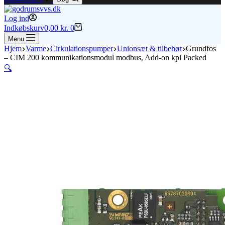
Log ind
Indkøbskurv
0,00
kr.
0
Menu
Hjem
Varme
Cirkulationspumper
Unionsæt & tilbehør
Grundfos
– CIM 200 kommunikationsmodul modbus, Add-on kpl Packed
🔍