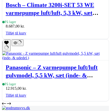
Bosch – Climate 3200i-SET 53 WE
varmepumpe luft/luft, 5,3 kW, sæt
(inde- & udedel.), hvid
På lager
8.687,00
kr.
Tilføj til kurv
Panasonic – Z varmepumpe luft/luft
gulvmodel, 5,5 kW, sæt (inde- &
udedel.)
På lager
12.915,00
kr.
Tilføj til kurv