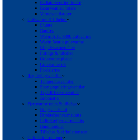
Radiatorventiler, følere
Returventiler, følere
Varmeventilatorer
Gulvvarme & tilbehør
Shunte
Danfoss
Wavin AHC 9000 gulvvarme
Wavin Sentio gulvvarme
El gulvvarmemåtter
Fittings & tilbehør
Gulvvarme plader
Gulvvarme rør
Fordelerrør
Reguleringsventiler
Temperaturventiler
Strengreguleringsventiler
Trykdifferens ventiler
Automatik
Fjernvarme units & tilbehør
Brugsvandsunit
Direktefjernvarmeunits
Indirektefjernvarmeunits
Bundmoduler
Tilbehør & cirkulationssæt
Cirkulationspumper