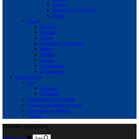
Grenrør
Reduktioner / overgange
Muffer
Kloak
Kloakrør
Bøjninger
Grenrør
Reduktioner / overgange
Muffer
Tilbehør
Faskiner
Pumpebrønde
Rottespærrere
Hus og have
Tag
Tagrender
Nedløbsrør
Taginddækning og tilbehør
Udendørs vandposter og bruser
Haveslanger og tilbehør
Værktøj
Danmarks bedste priser
Ønskeliste
0
Søg