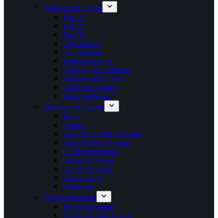
Radiatorer & tilbehør
Type 11
Type 22
Type 33
Lavkonvektor
Plan radiatorer
Vertikal radiatorer
Bæringer, ben & tilbehør
Radiatorventiler, følere
Returventiler, følere
Varmeventilatorer
Gulvvarme & tilbehør
Shunte
Danfoss
Wavin AHC 9000 gulvvarme
Wavin Sentio gulvvarme
El gulvvarmemåtter
Fittings & tilbehør
Gulvvarme plader
Gulvvarme rør
Fordelerrør
Reguleringsventiler
Temperaturventiler
Strengreguleringsventiler