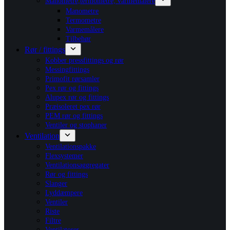
Manometre,termometre, varmemålere
Manometre
Termometre
Varmemålere
Tilbehør
Rør / fittings
Kobber pressfittings og rør
Messingfittings
Primofit rørsamler
Pex rør og fittings
Alupex rør og fittings
Præisoleret pex rør
PEM rør og fittings
Ventiler og stophaner
Ventilation
Ventilationspakke
Flexsystemer
Ventilationsaggregater
Rør og fittings
Slanger
Lyddæmpere
Ventiler
Riste
Filtre
Ventilatorer