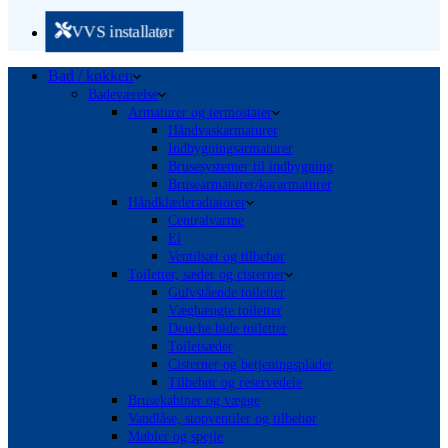
VVS installatør
Bad / køkken
Badeværelse
Armaturer og termostater
Håndvaskarmaturer
Indbygningsarmaturer
Brusesystemer til indbygning
Brusearmaturer/kararmaturer
Håndklæderadiatorer
Centralvarme
El
Ventilsæt og tilbehør
Toiletter, sæder og cisterner
Gulvstående toiletter
Væghængte toiletter
Douche bide toiletter
Toiletsæder
Cisterner og betjeningsplader
Tilbehør og reservedele
Brusekabiner og vægge
Vandlåse, stopventiler og tilbehør
Møbler og spejle