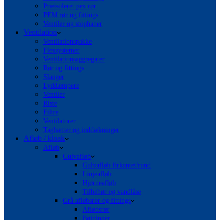
Præisoleret pex rør
PEM rør og fittings
Ventiler og stophaner
Ventilation
Ventilationspakke
Flexsystemer
Ventilationsaggregater
Rør og fittings
Slanger
Lyddæmpere
Ventiler
Riste
Filtre
Ventilatorer
Taghætter og inddækninger
Afløb / kloak
Afløb
Gulvafløb
Gulvafløb firkantet/rund
Linjeafløb
Hjørneafløb
Tilbehør og vandlåse
Grå afløbsrør og fittings
Afløbsrør
Bøjninger