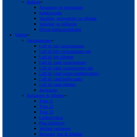
Køkken
Armaturer og termostater
Køkkenvaske
Vandlåse, stopventiler og tilbehør
Vaskekar og stålborde
Øvrige køkkenredskaber
Varme
Varmepumper
Luft til luft varmepumper
Luft til luft varmepumper sæt
Luft til luft tilbehør
Luft til vand varmepumper
Luft til vand varmepumper sæt
Luft til vand varmtvandsbeholdere
Luft til vand buffertanke
Luft til vand tilbehør
Jordvarme
Radiatorer & tilbehør
Type 11
Type 22
Type 33
Lavkonvektor
Plan radiatorer
Vertikal radiatorer
Bæringer, ben & tilbehør