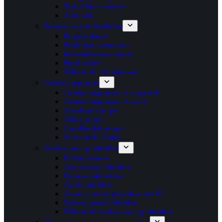
Trykdifferens ventiler
Automatik
Fjernvarme units & tilbehør
Brugsvandsunit
Direktefjernvarmeunits
Indirektefjernvarmeunits
Bundmoduler
Tilbehør & cirkulationssæt
Cirkulationspumper
Cirkulationspumper til brugsvand
Cirkulationspumper til varme
Grundvandspumper
Afløbspumper
Grundfos dykpumper
Unionsæt & tilbehør
Vandvarmere og beholdere
El Vandvarmere
Centralvarme beholdere
Fjernvarmebeholdere
Combi beholdere
Gennemstrømningsvandvarmere EL
Trykekspansionsbeholdere
Tilbehør til vandvarmere og beholdere