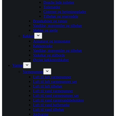
Douche bide toiletter
Toiletsæder
Cisterner og betjeningsplader
Tilbehør og reservedele
Brusekabiner og vægge
Vandlåse, stopventiler og tilbehør
Møbler og spejle
Køkken
Armaturer og termostater
Køkkenvaske
Vandlåse, stopventiler og tilbehør
Vaskekar og stålborde
Øvrige køkkenredskaber
Varme
Varmepumper
Luft til luft varmepumper
Luft til luft varmepumper sæt
Luft til luft tilbehør
Luft til vand varmepumper
Luft til vand varmepumper sæt
Luft til vand varmtvandsbeholdere
Luft til vand buffertanke
Luft til vand tilbehør
Jordvarme