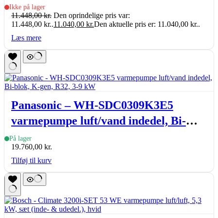
indb. Wi-Fi, 2,58-5,92kW, sæt
Ikke på lager
11.448,00
kr.
Den oprindelige pris var:
11.448,00 kr..
11.040,00
kr.
Den aktuelle pris er: 11.040,00 kr..
Læs mere
Panasonic – WH-SDC0309K3E5
varmepumpe luft/vand indedel, Bi-
blok, K-gen, R32, 3-9 kW
På lager
19.760,00
kr.
Tilføj til kurv