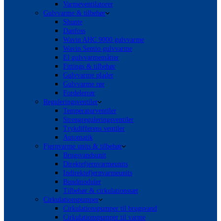
Varmeventilatorer
Gulvvarme & tilbehør
Shunte
Danfoss
Wavin AHC 9000 gulvvarme
Wavin Sentio gulvvarme
El gulvvarmemåtter
Fittings & tilbehør
Gulvvarme plader
Gulvvarme rør
Fordelerrør
Reguleringsventiler
Temperaturventiler
Strengreguleringsventiler
Trykdifferens ventiler
Automatik
Fjernvarme units & tilbehør
Brugsvandsunit
Direktefjernvarmeunits
Indirektefjernvarmeunits
Bundmoduler
Tilbehør & cirkulationssæt
Cirkulationspumper
Cirkulationspumper til brugsvand
Cirkulationspumper til varme