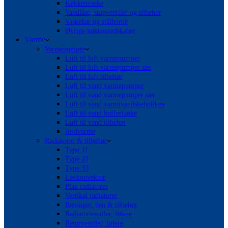
Køkkenvaske
Vandlåse, stopventiler og tilbehør
Vaskekar og stålborde
Øvrige køkkenredskaber
Varme
Varmepumper
Luft til luft varmepumper
Luft til luft varmepumper sæt
Luft til luft tilbehør
Luft til vand varmepumper
Luft til vand varmepumper sæt
Luft til vand varmtvandsbeholdere
Luft til vand buffertanke
Luft til vand tilbehør
Jordvarme
Radiatorer & tilbehør
Type 11
Type 22
Type 33
Lavkonvektor
Plan radiatorer
Vertikal radiatorer
Bæringer, ben & tilbehør
Radiatorventiler, følere
Returventiler, følere