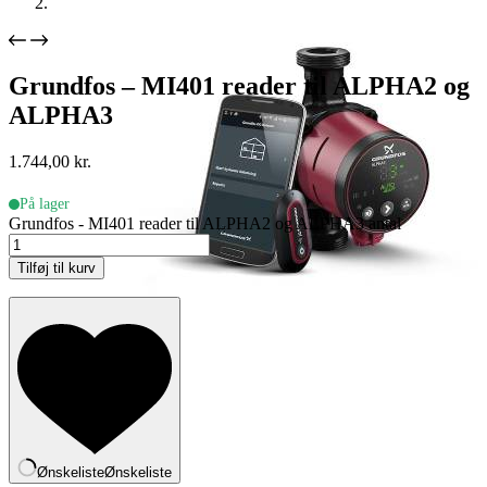
Grundfos – MI401 reader til ALPHA2 og
ALPHA3
1.744,00
kr.
På lager
Grundfos - MI401 reader til ALPHA2 og ALPHA3 antal
Tilføj til kurv
Ønskeliste
Ønskeliste