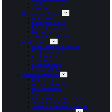
Trykdifferens ventiler
Automatik
Fjernvarme units & tilbehør
Brugsvandsunit
Direktefjernvarmeunits
Indirektefjernvarmeunits
Bundmoduler
Tilbehør & cirkulationssæt
Cirkulationspumper
Cirkulationspumper til brugsvand
Cirkulationspumper til varme
Grundvandspumper
Afløbspumper
Grundfos dykpumper
Unionsæt & tilbehør
Vandvarmere og beholdere
El Vandvarmere
Centralvarme beholdere
Fjernvarmebeholdere
Combi beholdere
Gennemstrømningsvandvarmere EL
Trykekspansionsbeholdere
Tilbehør til vandvarmere og beholdere