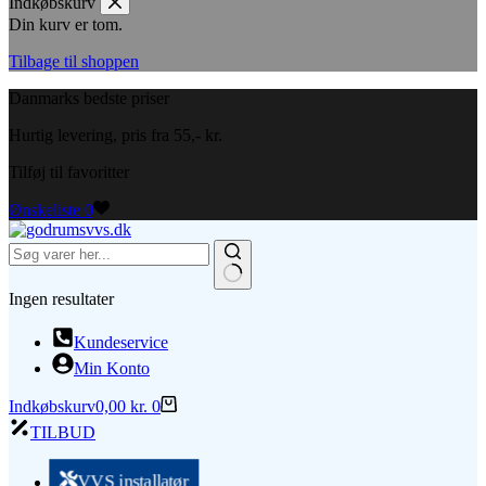
Indkøbskurv
Din kurv er tom.
Tilbage til shoppen
Danmarks bedste priser
Hurtig levering, pris fra 55,- kr.
Tilføj til favoritter
Ønskeliste
0
Ingen resultater
Kundeservice
Min Konto
Indkøbskurv
0,00
kr.
0
TILBUD
VVS installatør