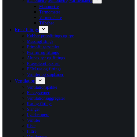
Manometre,termometre, varmemålere
Manometre
Termometre
Varmemålere
Tilbehør
Rør / fittings
Kobber pressfittings og rør
Messingfittings
Primofit rørsamler
Pex rør og fittings
Alupex rør og fittings
Præisoleret pex rør
PEM rør og fittings
Ventiler og stophaner
Ventilation
Ventilationspakke
Flexsystemer
Ventilationsaggregater
Rør og fittings
Slanger
Lyddæmpere
Ventiler
Riste
Filtre
Ventilatorer