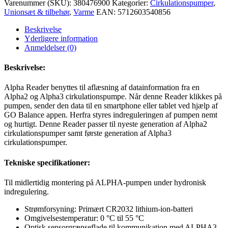
Varenummer (SKU):
380476900
Kategorier:
Cirkulationspumper
,
Unionsæt & tilbehør
,
Varme
EAN:
5712603540856
Beskrivelse
Yderligere information
Anmeldelser (0)
Beskrivelse:
Alpha Reader benyttes til aflæsning af datainformation fra en
Alpha2 og Alpha3 cirkulationspumpe. Når denne Reader klikkes på
pumpen, sender den data til en smartphone eller tablet ved hjælp af
GO Balance appen. Herfra styres indreguleringen af pumpen nemt
og hurtigt. Denne Reader passer til nyeste generation af Alpha2
cirkulationspumper samt første generation af Alpha3
cirkulationspumper.
Tekniske specifikationer:
Til midlertidig montering på ALPHA-pumpen under hydronisk
indregulering.
Strømforsyning: Primært CR2032 lithium-ion-batteri
Omgivelsestemperatur: 0 °C til 55 °C
Optisk sensorgrænseflade til kommunikation med ALPHA3