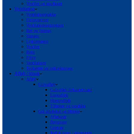
Ventiler og stophaner
Ventilation
Ventilationspakke
Flexsystemer
Ventilationsaggregater
Rør og fittings
Slanger
Lyddæmpere
Ventiler
Riste
Filtre
Ventilatorer
Taghætter og inddækninger
Afløb / kloak
Afløb
Gulvafløb
Gulvafløb firkantet/rund
Linjeafløb
Hjørneafløb
Tilbehør og vandlåse
Grå afløbsrør og fittings
Afløbsrør
Bøjninger
Grenrør
Reduktioner / overgange