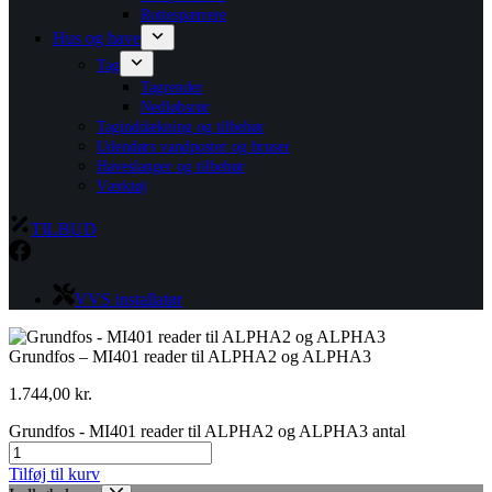
Rottespærrere
Hus og have
Tag
Tagrender
Nedløbsrør
Taginddækning og tilbehør
Udendørs vandposter og bruser
Haveslanger og tilbehør
Værktøj
TILBUD
VVS installatør
Grundfos – MI401 reader til ALPHA2 og ALPHA3
1.744,00
kr.
Grundfos - MI401 reader til ALPHA2 og ALPHA3 antal
Tilføj til kurv