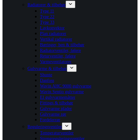
Radiatorer & tilbehør
Type 11
Type 22
Type 33
Lavkonvektor
Plan radiatorer
Vertikal radiatorer
Bæringer, ben & tilbehør
Radiatorventiler, følere
Returventiler, følere
Varmeventilatorer
Gulvvarme & tilbehør
Shunte
Danfoss
Wavin AHC 9000 gulvvarme
Wavin Sentio gulvvarme
El gulvvarmemåtter
Fittings & tilbehør
Gulvvarme plader
Gulvvarme rør
Fordelerrør
Reguleringsventiler
Temperaturventiler
Strengreguleringsventiler