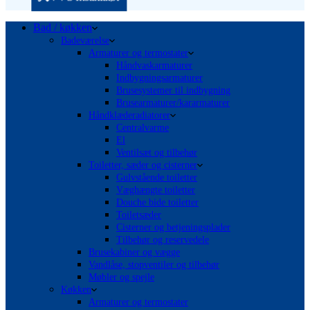
Bad / køkken
Badeværelse
Armaturer og termostater
Håndvaskarmaturer
Indbygningsarmaturer
Brusesystemer til indbygning
Brusearmaturer/kararmaturer
Håndklæderadiatorer
Centralvarme
El
Ventilsæt og tilbehør
Toiletter, sæder og cisterner
Gulvstående toiletter
Væghængte toiletter
Douche bide toiletter
Toiletsæder
Cisterner og betjeningsplader
Tilbehør og reservedele
Brusekabiner og vægge
Vandlåse, stopventiler og tilbehør
Møbler og spejle
Køkken
Armaturer og termostater