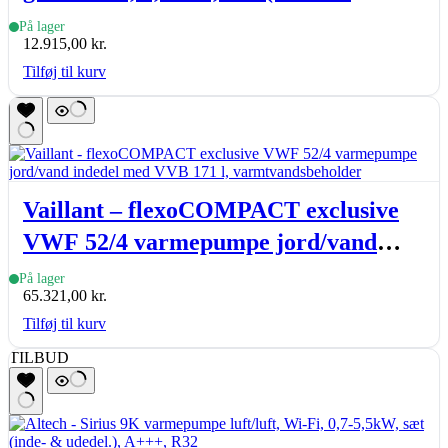
udedel.)
På lager
12.915,00
kr.
Tilføj til kurv
Vaillant – flexoCOMPACT exclusive
VWF 52/4 varmepumpe jord/vand
indedel med VVB 171 l,
På lager
65.321,00
kr.
varmtvandsbeholder
Tilføj til kurv
TILBUD