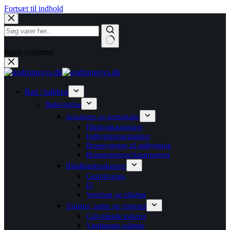
Fortsæt til indhold
Ingen resultater
Bad / køkken
Badeværelse
Armaturer og termostater
Håndvaskarmaturer
Indbygningsarmaturer
Brusesystemer til indbygning
Brusearmaturer/kararmaturer
Håndklæderadiatorer
Centralvarme
El
Ventilsæt og tilbehør
Toiletter, sæder og cisterner
Gulvstående toiletter
Væghængte toiletter