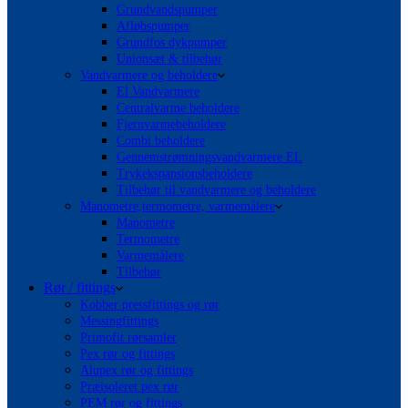
Grundvandspumper
Afløbspumper
Grundfos dykpumper
Unionsæt & tilbehør
Vandvarmere og beholdere
El Vandvarmere
Centralvarme beholdere
Fjernvarmebeholdere
Combi beholdere
Gennemstrømningsvandvarmere EL
Trykekspansionsbeholdere
Tilbehør til vandvarmere og beholdere
Manometre,termometre, varmemålere
Manometre
Termometre
Varmemålere
Tilbehør
Rør / fittings
Kobber pressfittings og rør
Messingfittings
Primofit rørsamler
Pex rør og fittings
Alupex rør og fittings
Præisoleret pex rør
PEM rør og fittings