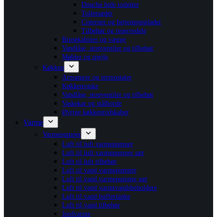
Douche bide toiletter
Toiletsæder
Cisterner og betjeningsplader
Tilbehør og reservedele
Brusekabiner og vægge
Vandlåse, stopventiler og tilbehør
Møbler og spejle
Køkken
Armaturer og termostater
Køkkenvaske
Vandlåse, stopventiler og tilbehør
Vaskekar og stålborde
Øvrige køkkenredskaber
Varme
Varmepumper
Luft til luft varmepumper
Luft til luft varmepumper sæt
Luft til luft tilbehør
Luft til vand varmepumper
Luft til vand varmepumper sæt
Luft til vand varmtvandsbeholdere
Luft til vand buffertanke
Luft til vand tilbehør
Jordvarme