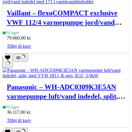
Vaillant – flexoCOMPACT exclusive
VWF 112/4 varmepumpe jord/vand
indedel med 171 l varmtvandsbeholder
På lager
79.660,00
kr.
Tilføj til kurv
Panasonic – WH-ADC0309K3E5AN
varmepumpe luft/vand indedel, split,
med VVB 185 l, K-gen, R32, 3-9kW
På lager
36.117,00
kr.
Tilføj til kurv