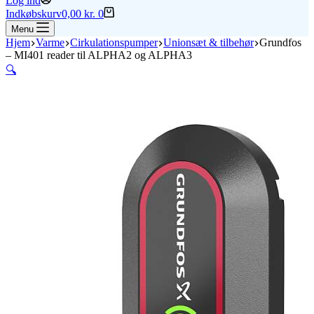
Log ind
Indkøbskurv
0,00
kr.
0
Menu
Hjem
Varme
Cirkulationspumper
Unionsæt & tilbehør
Grundfos
– MI401 reader til ALPHA2 og ALPHA3
🔍