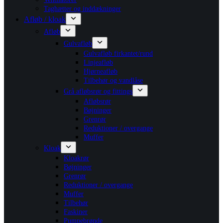
Taghætter og inddækninger
Afløb / kloak
Afløb
Gulvafløb
Gulvafløb firkantet/rund
Linjeafløb
Hjørneafløb
Tilbehør og vandlåse
Grå afløbsrør og fittings
Afløbsrør
Bøjninger
Grenrør
Reduktioner / overgange
Muffer
Kloak
Kloakrør
Bøjninger
Grenrør
Reduktioner / overgange
Muffer
Tilbehør
Faskiner
Pumpebrønde