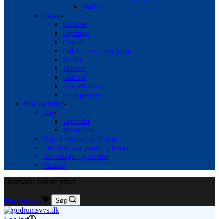
Muffer
Kloak
Kloakrør
Bøjninger
Grenrør
Reduktioner / overgange
Muffer
Tilbehør
Faskiner
Pumpebrønde
Rottespærrere
Hus og have
Tag
Tagrender
Nedløbsrør
Taginddækning og tilbehør
Udendørs vandposter og bruser
Haveslanger og tilbehør
Værktøj
Danmarks bedste priser
Ønskeliste
0
Søg