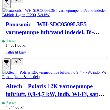
Panasonic – WH-SDC0509L3E5
varmepumpe luft/vand indedel, Bi-
blok, L-gen, R290, 5-9 kW
På lager
14.651,00
kr.
Tilføj til kurv
Altech – Polaris 12K varmepumpe
luft/luft, 0,9-4,7 kW, indb. Wi-Fi, sæt
(inde- & udedel.)
På lager
4.844,00
kr.