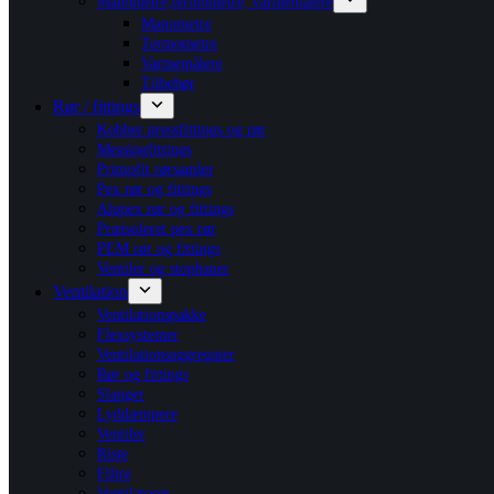
Manometre,termometre, varmemålere
Manometre
Termometre
Varmemålere
Tilbehør
Rør / fittings
Kobber pressfittings og rør
Messingfittings
Primofit rørsamler
Pex rør og fittings
Alupex rør og fittings
Præisoleret pex rør
PEM rør og fittings
Ventiler og stophaner
Ventilation
Ventilationspakke
Flexsystemer
Ventilationsaggregater
Rør og fittings
Slanger
Lyddæmpere
Ventiler
Riste
Filtre
Ventilatorer