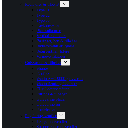
Radiatorer & tilbehør
Type 11
Type 22
Type 33
Lavkonvektor
Plan radiatorer
Vertikal radiatorer
Bæringer, ben & tilbehør
Radiatorventiler, følere
Returventiler, følere
Varmeventilatorer
Gulvvarme & tilbehør
Shunte
Danfoss
Wavin AHC 9000 gulvvarme
Wavin Sentio gulvvarme
El gulvvarmemåtter
Fittings & tilbehør
Gulvvarme plader
Gulvvarme rør
Fordelerrør
Reguleringsventiler
Temperaturventiler
Strengreguleringsventiler