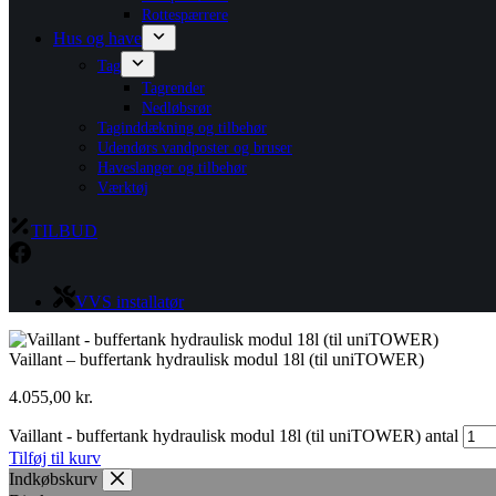
Rottespærrere
Hus og have
Tag
Tagrender
Nedløbsrør
Taginddækning og tilbehør
Udendørs vandposter og bruser
Haveslanger og tilbehør
Værktøj
TILBUD
VVS installatør
Vaillant – buffertank hydraulisk modul 18l (til uniTOWER)
4.055,00
kr.
Vaillant - buffertank hydraulisk modul 18l (til uniTOWER) antal
Tilføj til kurv
Indkøbskurv