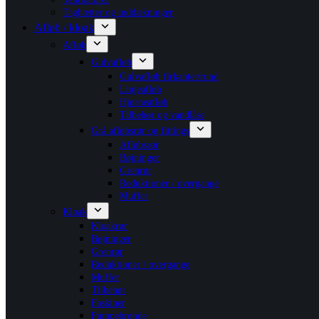
Taghætter og inddækninger
Afløb / kloak
Afløb
Gulvafløb
Gulvafløb firkantet/rund
Linjeafløb
Hjørneafløb
Tilbehør og vandlåse
Grå afløbsrør og fittings
Afløbsrør
Bøjninger
Grenrør
Reduktioner / overgange
Muffer
Kloak
Kloakrør
Bøjninger
Grenrør
Reduktioner / overgange
Muffer
Tilbehør
Faskiner
Pumpebrønde