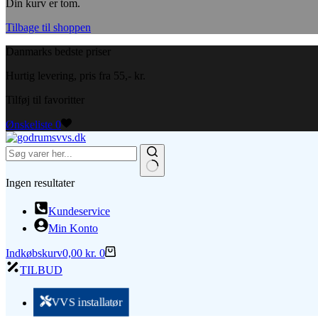
Din kurv er tom.
Tilbage til shoppen
Danmarks bedste priser
Hurtig levering, pris fra 55,- kr.
Tilføj til favoritter
Ønskeliste
0
Ingen resultater
Kundeservice
Min Konto
Indkøbskurv
0,00
kr.
0
TILBUD
VVS installatør