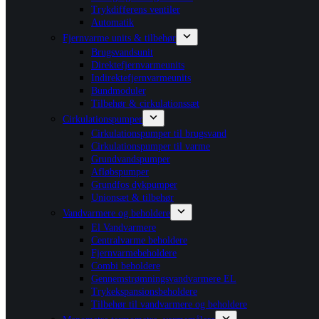
Trykdifferens ventiler
Automatik
Fjernvarme units & tilbehør
Brugsvandsunit
Direktefjernvarmeunits
Indirektefjernvarmeunits
Bundmoduler
Tilbehør & cirkulationssæt
Cirkulationspumper
Cirkulationspumper til brugsvand
Cirkulationspumper til varme
Grundvandspumper
Afløbspumper
Grundfos dykpumper
Unionsæt & tilbehør
Vandvarmere og beholdere
El Vandvarmere
Centralvarme beholdere
Fjernvarmebeholdere
Combi beholdere
Gennemstrømningsvandvarmere EL
Trykekspansionsbeholdere
Tilbehør til vandvarmere og beholdere