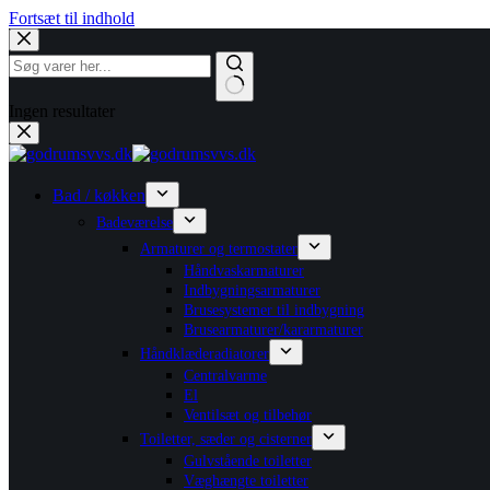
Fortsæt til indhold
Ingen resultater
Bad / køkken
Badeværelse
Armaturer og termostater
Håndvaskarmaturer
Indbygningsarmaturer
Brusesystemer til indbygning
Brusearmaturer/kararmaturer
Håndklæderadiatorer
Centralvarme
El
Ventilsæt og tilbehør
Toiletter, sæder og cisterner
Gulvstående toiletter
Væghængte toiletter