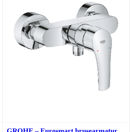
GROHE – Eurosmart brusearmatur