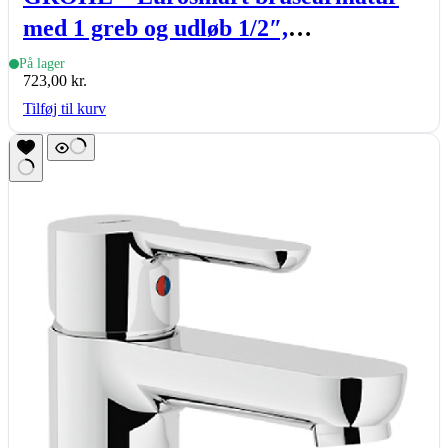
med 1 greb og udløb 1/2″,
temperaturbegrænser, krom
På lager
723,00
kr.
Tilføj til kurv