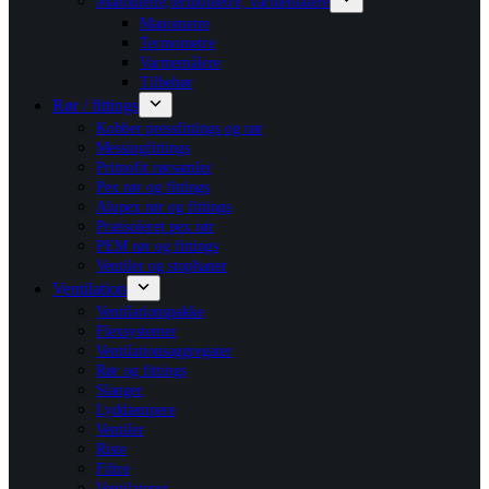
Manometre,termometre, varmemålere
Manometre
Termometre
Varmemålere
Tilbehør
Rør / fittings
Kobber pressfittings og rør
Messingfittings
Primofit rørsamler
Pex rør og fittings
Alupex rør og fittings
Præisoleret pex rør
PEM rør og fittings
Ventiler og stophaner
Ventilation
Ventilationspakke
Flexsystemer
Ventilationsaggregater
Rør og fittings
Slanger
Lyddæmpere
Ventiler
Riste
Filtre
Ventilatorer