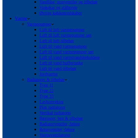
Vandlåse, stopventiler og tilbehør
Vaskekar og stålborde
Øvrige køkkenredskaber
Varme
Varmepumper
Luft til luft varmepumper
Luft til luft varmepumper sæt
Luft til luft tilbehør
Luft til vand varmepumper
Luft til vand varmepumper sæt
Luft til vand varmtvandsbeholdere
Luft til vand buffertanke
Luft til vand tilbehør
Jordvarme
Radiatorer & tilbehør
Type 11
Type 22
Type 33
Lavkonvektor
Plan radiatorer
Vertikal radiatorer
Bæringer, ben & tilbehør
Radiatorventiler, følere
Returventiler, følere
Varmeventilatorer