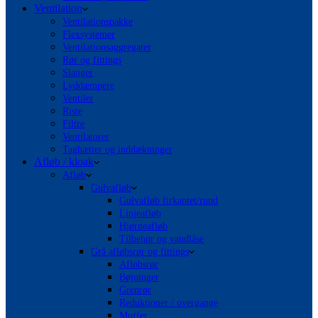
Ventilation
Ventilationspakke
Flexsystemer
Ventilationsaggregater
Rør og fittings
Slanger
Lyddæmpere
Ventiler
Riste
Filtre
Ventilatorer
Taghætter og inddækninger
Afløb / kloak
Afløb
Gulvafløb
Gulvafløb firkantet/rund
Linjeafløb
Hjørneafløb
Tilbehør og vandlåse
Grå afløbsrør og fittings
Afløbsrør
Bøjninger
Grenrør
Reduktioner / overgange
Muffer