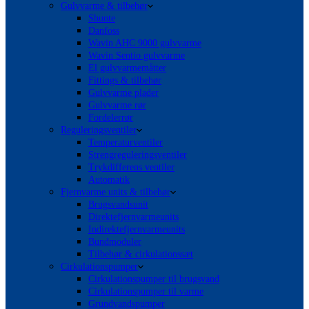
Gulvvarme & tilbehør
Shunte
Danfoss
Wavin AHC 9000 gulvvarme
Wavin Sentio gulvvarme
El gulvvarmemåtter
Fittings & tilbehør
Gulvvarme plader
Gulvvarme rør
Fordelerrør
Reguleringsventiler
Temperaturventiler
Strengreguleringsventiler
Trykdifferens ventiler
Automatik
Fjernvarme units & tilbehør
Brugsvandsunit
Direktefjernvarmeunits
Indirektefjernvarmeunits
Bundmoduler
Tilbehør & cirkulationssæt
Cirkulationspumper
Cirkulationspumper til brugsvand
Cirkulationspumper til varme
Grundvandspumper