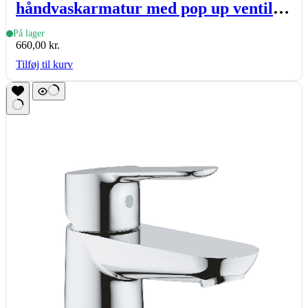
håndvaskarmatur med pop up ventil
og medium tud, krom
På lager
660,00
kr.
Tilføj til kurv