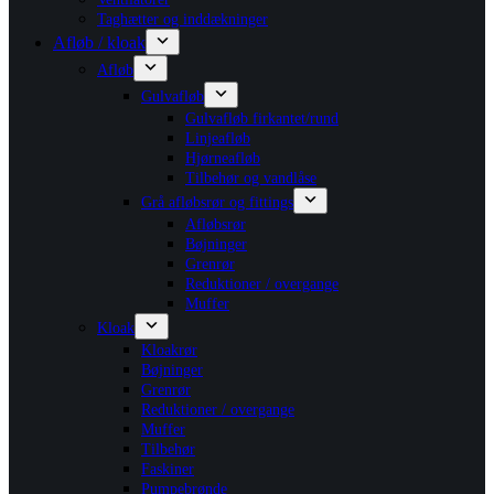
Taghætter og inddækninger
Afløb / kloak
Afløb
Gulvafløb
Gulvafløb firkantet/rund
Linjeafløb
Hjørneafløb
Tilbehør og vandlåse
Grå afløbsrør og fittings
Afløbsrør
Bøjninger
Grenrør
Reduktioner / overgange
Muffer
Kloak
Kloakrør
Bøjninger
Grenrør
Reduktioner / overgange
Muffer
Tilbehør
Faskiner
Pumpebrønde