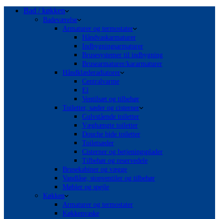
Bad / køkken
Badeværelse
Armaturer og termostater
Håndvaskarmaturer
Indbygningsarmaturer
Brusesystemer til indbygning
Brusearmaturer/kararmaturer
Håndklæderadiatorer
Centralvarme
El
Ventilsæt og tilbehør
Toiletter, sæder og cisterner
Gulvstående toiletter
Væghængte toiletter
Douche bide toiletter
Toiletsæder
Cisterner og betjeningsplader
Tilbehør og reservedele
Brusekabiner og vægge
Vandlåse, stopventiler og tilbehør
Møbler og spejle
Køkken
Armaturer og termostater
Køkkenvaske