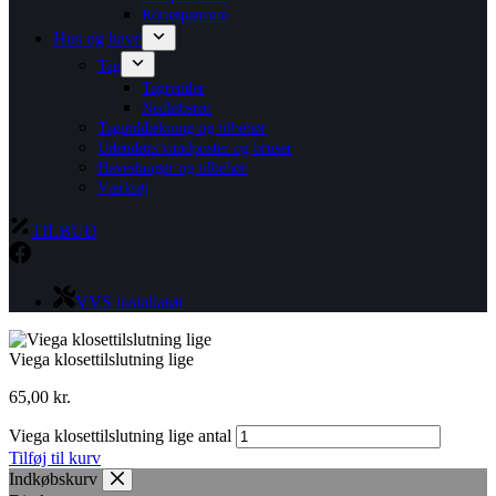
Rottespærrere
Hus og have
Tag
Tagrender
Nedløbsrør
Taginddækning og tilbehør
Udendørs vandposter og bruser
Haveslanger og tilbehør
Værktøj
TILBUD
VVS installatør
Viega klosettilslutning lige
65,00
kr.
Viega klosettilslutning lige antal
Tilføj til kurv
Indkøbskurv