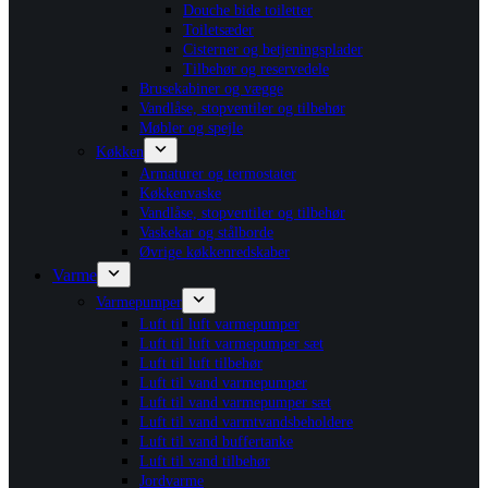
Douche bide toiletter
Toiletsæder
Cisterner og betjeningsplader
Tilbehør og reservedele
Brusekabiner og vægge
Vandlåse, stopventiler og tilbehør
Møbler og spejle
Køkken
Armaturer og termostater
Køkkenvaske
Vandlåse, stopventiler og tilbehør
Vaskekar og stålborde
Øvrige køkkenredskaber
Varme
Varmepumper
Luft til luft varmepumper
Luft til luft varmepumper sæt
Luft til luft tilbehør
Luft til vand varmepumper
Luft til vand varmepumper sæt
Luft til vand varmtvandsbeholdere
Luft til vand buffertanke
Luft til vand tilbehør
Jordvarme