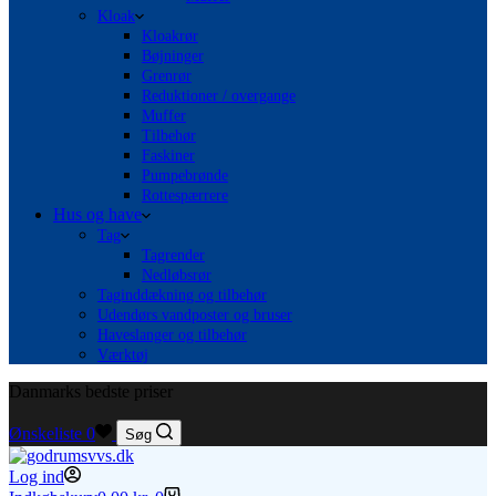
Kloak
Kloakrør
Bøjninger
Grenrør
Reduktioner / overgange
Muffer
Tilbehør
Faskiner
Pumpebrønde
Rottespærrere
Hus og have
Tag
Tagrender
Nedløbsrør
Taginddækning og tilbehør
Udendørs vandposter og bruser
Haveslanger og tilbehør
Værktøj
Danmarks bedste priser
Ønskeliste
0
Søg
Log ind