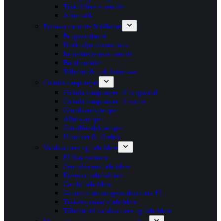
Trykdifferens ventiler
Automatik
Fjernvarme units & tilbehør
Brugsvandsunit
Direktefjernvarmeunits
Indirektefjernvarmeunits
Bundmoduler
Tilbehør & cirkulationssæt
Cirkulationspumper
Cirkulationspumper til brugsvand
Cirkulationspumper til varme
Grundvandspumper
Afløbspumper
Grundfos dykpumper
Unionsæt & tilbehør
Vandvarmere og beholdere
El Vandvarmere
Centralvarme beholdere
Fjernvarmebeholdere
Combi beholdere
Gennemstrømningsvandvarmere EL
Trykekspansionsbeholdere
Tilbehør til vandvarmere og beholdere