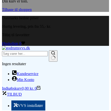
Din kurv er tom.
Tilbage til shoppen
Danmarks bedste priser
Hurtig levering, pris fra 55,- kr.
Tilføj til favoritter
Ønskeliste
0
Ingen resultater
Kundeservice
Min Konto
Indkøbskurv
0,00
kr.
0
TILBUD
VVS installatør