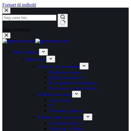
Fortsæt til indhold
Ingen resultater
Bad / køkken
Badeværelse
Armaturer og termostater
Håndvaskarmaturer
Indbygningsarmaturer
Brusesystemer til indbygning
Brusearmaturer/kararmaturer
Håndklæderadiatorer
Centralvarme
El
Ventilsæt og tilbehør
Toiletter, sæder og cisterner
Gulvstående toiletter
Væghængte toiletter