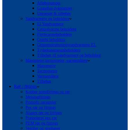
Afløbspumper
Grundfos dykpumper
Unionsæt & tilbehør
Vandvarmere og beholdere
El Vandvarmere
Centralvarme beholdere
Fjernvarmebeholdere
Combi beholdere
Gennemstrømningsvandvarmere EL
Trykekspansionsbeholdere
Tilbehør til vandvarmere og beholdere
Manometre,termometre, varmemålere
Manometre
Termometre
Varmemålere
Tilbehør
Rør / fittings
Kobber pressfittings og rør
Messingfittings
Primofit rørsamler
Pex rør og fittings
Alupex rør og fittings
Præisoleret pex rør
PEM rør og fittings
Ventiler og stophaner