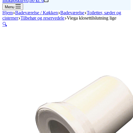
Indkøbskurv
0,00
kr.
0
Menu
Hjem
Badeværelse / Køkken
Badeværelse
Toiletter, sæder og
cisterner
Tilbehør og reservedele
Viega klosettilslutning lige
🔍