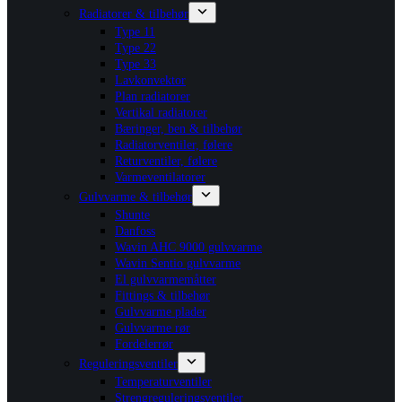
Radiatorer & tilbehør
Type 11
Type 22
Type 33
Lavkonvektor
Plan radiatorer
Vertikal radiatorer
Bæringer, ben & tilbehør
Radiatorventiler, følere
Returventiler, følere
Varmeventilatorer
Gulvvarme & tilbehør
Shunte
Danfoss
Wavin AHC 9000 gulvvarme
Wavin Sentio gulvvarme
El gulvvarmemåtter
Fittings & tilbehør
Gulvvarme plader
Gulvvarme rør
Fordelerrør
Reguleringsventiler
Temperaturventiler
Strengreguleringsventiler